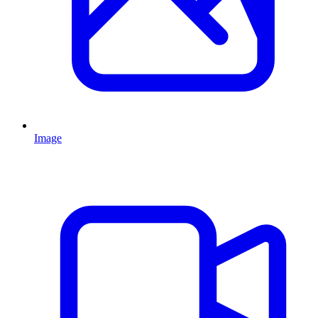
Image