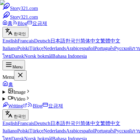
Story321.com
Story321.com
홈
Blog
요금제
한국인
English
Français
Deutsch
日本語
한국인
简体中文
繁體中文
Italiano
Polski
Türkçe
Nederlands
Arabic
español
Português
Русский
ภา
ไทย
Dansk
Norsk bokmål
Bahasa Indonesia
Menu
Menu
홈
Image
Video
Writing
Blog
요금제
한국인
English
Français
Deutsch
日本語
한국인
简体中文
繁體中文
Italiano
Polski
Türkçe
Nederlands
Arabic
español
Português
Русский
ภา
ไทย
Dansk
Norsk bokmål
Bahasa Indonesia