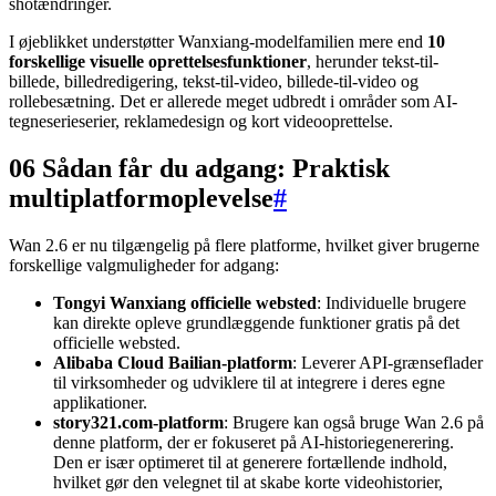
shotændringer.
I øjeblikket understøtter Wanxiang-modelfamilien mere end
10
forskellige visuelle oprettelsesfunktioner
, herunder tekst-til-
billede, billedredigering, tekst-til-video, billede-til-video og
rollebesætning. Det er allerede meget udbredt i områder som AI-
tegneserieserier, reklamedesign og kort videooprettelse.
06 Sådan får du adgang: Praktisk
multiplatformoplevelse
#
Wan 2.6 er nu tilgængelig på flere platforme, hvilket giver brugerne
forskellige valgmuligheder for adgang:
Tongyi Wanxiang officielle websted
: Individuelle brugere
kan direkte opleve grundlæggende funktioner gratis på det
officielle websted.
Alibaba Cloud Bailian-platform
: Leverer API-grænseflader
til virksomheder og udviklere til at integrere i deres egne
applikationer.
story321.com-platform
: Brugere kan også bruge Wan 2.6 på
denne platform, der er fokuseret på AI-historiegenerering.
Den er især optimeret til at generere fortællende indhold,
hvilket gør den velegnet til at skabe korte videohistorier,