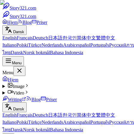
Story321.com
Story321.com
Hjem
Blog
Priser
Dansk
English
Français
Deutsch
日本語
한국인
简体中文
繁體中文
Italiano
Polski
Türkçe
Nederlands
Arabic
español
Português
Русский
ภา
ไทย
Dansk
Norsk bokmål
Bahasa Indonesia
Menu
Menu
Hjem
Image
Video
Writing
Blog
Priser
Dansk
English
Français
Deutsch
日本語
한국인
简体中文
繁體中文
Italiano
Polski
Türkçe
Nederlands
Arabic
español
Português
Русский
ภา
ไทย
Dansk
Norsk bokmål
Bahasa Indonesia