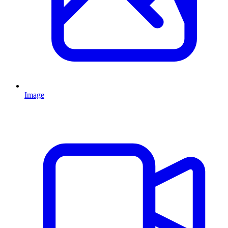
Image