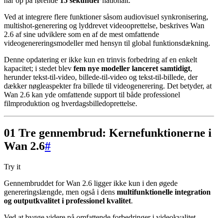
når op på førende
15 sekunder
nationalt.
Ved at integrere flere funktioner såsom audiovisuel synkronisering,
multishot-generering og lyddrevet videooprettelse, beskrives Wan
2.6 af sine udviklere som en af de mest omfattende
videogenereringsmodeller med hensyn til global funktionsdækning.
Denne opdatering er ikke kun en trinvis forbedring af en enkelt
kapacitet; i stedet blev
fem nye modeller lanceret samtidigt
,
herunder tekst-til-video, billede-til-video og tekst-til-billede, der
dækker nøgleaspekter fra billede til videogenerering. Det betyder, at
Wan 2.6 kan yde omfattende support til både professionel
filmproduktion og hverdagsbilledoprettelse.
01 Tre gennembrud: Kernefunktionerne i
Wan 2.6
#
Try it
Gennembruddet for Wan 2.6 ligger ikke kun i den øgede
genereringslængde, men også i dens
multifunktionelle integration
og outputkvalitet i professionel kvalitet
.
Ved at bygge videre på omfattende forbedringer i videokvalitet,