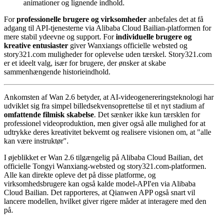
animationer og lignende indhold.
For
professionelle brugere og virksomheder
anbefales det at få
adgang til API-tjenesterne via Alibaba Cloud Bailian-platformen for
mere stabil ydeevne og support. For
individuelle brugere og
kreative entusiaster
giver Wanxiangs officielle websted og
story321.com muligheder for oplevelse uden tærskel. Story321.com
er et ideelt valg, især for brugere, der ønsker at skabe
sammenhængende historieindhold.
Ankomsten af Wan 2.6 betyder, at AI-videogenereringsteknologi har
udviklet sig fra simpel billedsekvensoprettelse til et nyt stadium af
omfattende filmisk skabelse
. Det sænker ikke kun tærsklen for
professionel videoproduktion, men giver også alle mulighed for at
udtrykke deres kreativitet bekvemt og realisere visionen om, at "alle
kan være instruktør".
I øjeblikket er Wan 2.6 tilgængelig på Alibaba Cloud Bailian, det
officielle Tongyi Wanxiang-websted og story321.com-platformen.
Alle kan direkte opleve det på disse platforme, og
virksomhedsbrugere kan også kalde model-API'en via Alibaba
Cloud Bailian. Det rapporteres, at Qianwen APP også snart vil
lancere modellen, hvilket giver rigere måder at interagere med den
på.