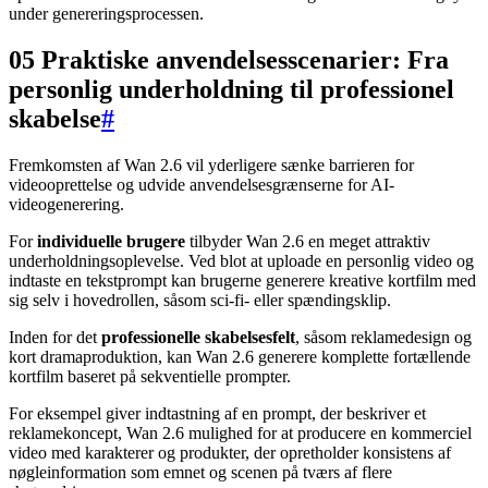
under genereringsprocessen.
05 Praktiske anvendelsesscenarier: Fra
personlig underholdning til professionel
skabelse
#
Fremkomsten af Wan 2.6 vil yderligere sænke barrieren for
videooprettelse og udvide anvendelsesgrænserne for AI-
videogenerering.
For
individuelle brugere
tilbyder Wan 2.6 en meget attraktiv
underholdningsoplevelse. Ved blot at uploade en personlig video og
indtaste en tekstprompt kan brugerne generere kreative kortfilm med
sig selv i hovedrollen, såsom sci-fi- eller spændingsklip.
Inden for det
professionelle skabelsesfelt
, såsom reklamedesign og
kort dramaproduktion, kan Wan 2.6 generere komplette fortællende
kortfilm baseret på sekventielle prompter.
For eksempel giver indtastning af en prompt, der beskriver et
reklamekoncept, Wan 2.6 mulighed for at producere en kommerciel
video med karakterer og produkter, der opretholder konsistens af
nøgleinformation som emnet og scenen på tværs af flere