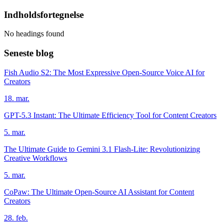
Indholdsfortegnelse
No headings found
Seneste blog
Fish Audio S2: The Most Expressive Open-Source Voice AI for
Creators
18. mar.
GPT-5.3 Instant: The Ultimate Efficiency Tool for Content Creators
5. mar.
The Ultimate Guide to Gemini 3.1 Flash-Lite: Revolutionizing
Creative Workflows
5. mar.
CoPaw: The Ultimate Open-Source AI Assistant for Content
Creators
28. feb.