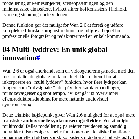
modellering af kernesubjektet, sceneopsætningen og den
miljømæssige atmosfære, hvilket sikrer høj konsistens i indhold,
rytme og stemning i hele videoen.
Denne funktion gør det muligt for Wan 2.6 at forstå og udføre
komplekse filmiske sproginstruktioner og udføre arbejdet for
professionelle fotografer og redaktører med en enkelt kommando.
04 Multi-lyddrev: En unik global
innovation
#
Wan 2.6 er også anerkendt som en videogenereringsmodel med den
mest omfattende globale funktionalitet. Den er kendt for at
inkorporere en "multi-lyddrev"-funktion, hvor flere lydspor kan
fungere som "drivsignaler", der påvirker karakterhandlinger,
mundbevægelser og shot-tempo, hvilket går ud over simpel
efterproduktionsdubbing for mere naturlig audiovisuel
synkronisering.
Dette tekniske højdepunkt giver Wan 2.6 mulighed for at opnå mere
realistiske
audiovisuelle synkroniseringseffekter
. Ved at udføre
multimodal fælles modellering på referencevideoen og samtidig
udtrække tidsmæssige visuelle funktioner og akustiske funktioner
opnår modellen fuld sensorisk konsistensmigration af billede og lyd