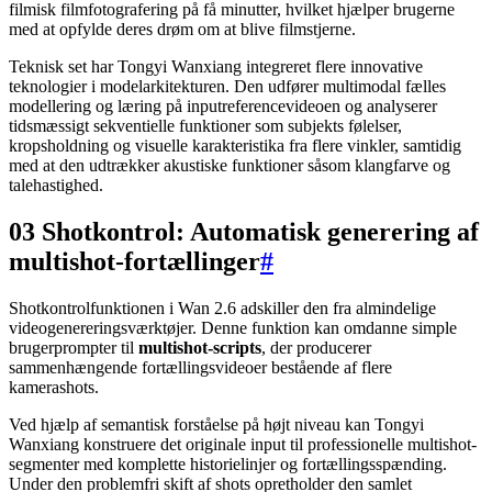
filmisk filmfotografering på få minutter, hvilket hjælper brugerne
med at opfylde deres drøm om at blive filmstjerne.
Teknisk set har Tongyi Wanxiang integreret flere innovative
teknologier i modelarkitekturen. Den udfører multimodal fælles
modellering og læring på inputreferencevideoen og analyserer
tidsmæssigt sekventielle funktioner som subjekts følelser,
kropsholdning og visuelle karakteristika fra flere vinkler, samtidig
med at den udtrækker akustiske funktioner såsom klangfarve og
talehastighed.
03 Shotkontrol: Automatisk generering af
multishot-fortællinger
#
Shotkontrolfunktionen i Wan 2.6 adskiller den fra almindelige
videogenereringsværktøjer. Denne funktion kan omdanne simple
brugerprompter til
multishot-scripts
, der producerer
sammenhængende fortællingsvideoer bestående af flere
kamerashots.
Ved hjælp af semantisk forståelse på højt niveau kan Tongyi
Wanxiang konstruere det originale input til professionelle multishot-
segmenter med komplette historielinjer og fortællingsspænding.
Under den problemfri skift af shots opretholder den samlet