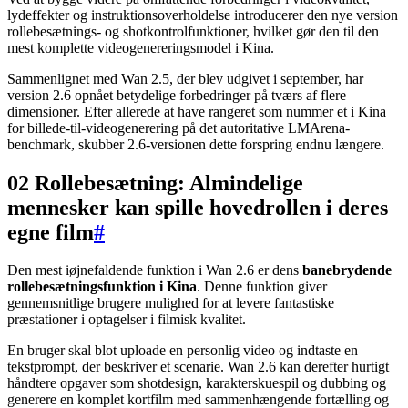
lydeffekter og instruktionsoverholdelse introducerer den nye version
rollebesætnings- og shotkontrolfunktioner, hvilket gør den til den
mest komplette videogenereringsmodel i Kina.
Sammenlignet med Wan 2.5, der blev udgivet i september, har
version 2.6 opnået betydelige forbedringer på tværs af flere
dimensioner. Efter allerede at have rangeret som nummer et i Kina
for billede-til-videogenerering på det autoritative LMArena-
benchmark, skubber 2.6-versionen dette forspring endnu længere.
02 Rollebesætning: Almindelige
mennesker kan spille hovedrollen i deres
egne film
#
Den mest iøjnefaldende funktion i Wan 2.6 er dens
banebrydende
rollebesætningsfunktion i Kina
. Denne funktion giver
gennemsnitlige brugere mulighed for at levere fantastiske
præstationer i optagelser i filmisk kvalitet.
En bruger skal blot uploade en personlig video og indtaste en
tekstprompt, der beskriver et scenarie. Wan 2.6 kan derefter hurtigt
håndtere opgaver som shotdesign, karakterskuespil og dubbing og
generere en komplet kortfilm med sammenhængende fortælling og