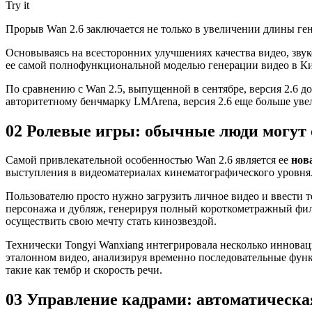
Try it
Прорыв Wan 2.6 заключается не только в увеличении длины ген
Основываясь на всесторонних улучшениях качества видео, звук
ее самой полнофункциональной моделью генерации видео в Ки
По сравнению с Wan 2.5, выпущенной в сентябре, версия 2.6 д
авторитетному бенчмарку LMArena, версия 2.6 еще больше уве
02 Ролевые игры: обычные люди могут 
Самой привлекательной особенностью Wan 2.6 является ее
нов
выступления в видеоматериалах кинематографического уровня
Пользователю просто нужно загрузить личное видео и ввести т
персонажа и дубляж, генерируя полный короткометражный филь
осуществить свою мечту стать кинозвездой.
Технически Tongyi Wanxiang интегрировала несколько иннова
эталонном видео, анализируя временно последовательные функц
такие как тембр и скорость речи.
03 Управление кадрами: автоматическа