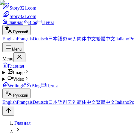
Story321.com
Story321.com
Главная
Blog
Цены
Русский
English
Français
Deutsch
日本語
한국인
简体中文
繁體中文
Italiano
Po
Menu
Menu
Главная
Image
Video
Writing
Blog
Цены
Русский
English
Français
Deutsch
日本語
한국인
简体中文
繁體中文
Italiano
Po
Главная