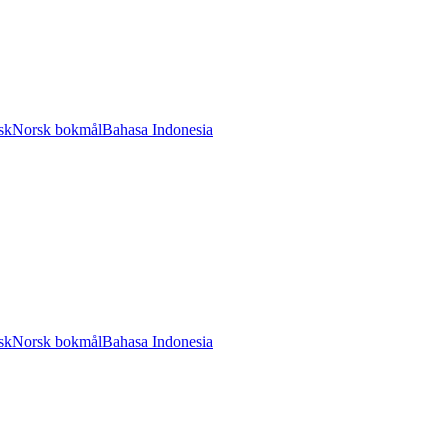
sk
Norsk bokmål
Bahasa Indonesia
sk
Norsk bokmål
Bahasa Indonesia