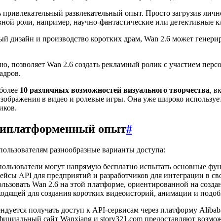
ь привлекательный развлекательный опыт. Просто загрузив лично
вной роли, например, научно-фантастические или детективные 
ный дизайн и производство коротких драм, Wan 2.6 может гене
 позволяет Wan 2.6 создать рекламный ролик с участием персо
адров.
 более
10 различных возможностей визуального творчества
, в
изображения в видео и ролевые игры. Она уже широко использует
иков.
ьтиплатформенный опыт
#
 пользователям разнообразные варианты доступа:
пользователи могут напрямую бесплатно испытать основные фун
фейсы API для предприятий и разработчиков для интеграции в с
пользовать Wan 2.6 на этой платформе, ориентированной на соз
дходящей для создания коротких видеоисторий, анимации и подоб
ндуется получать доступ к API-сервисам через платформу Alibaba
ициальный сайт Wanxiang и story321.com предоставляют возмож