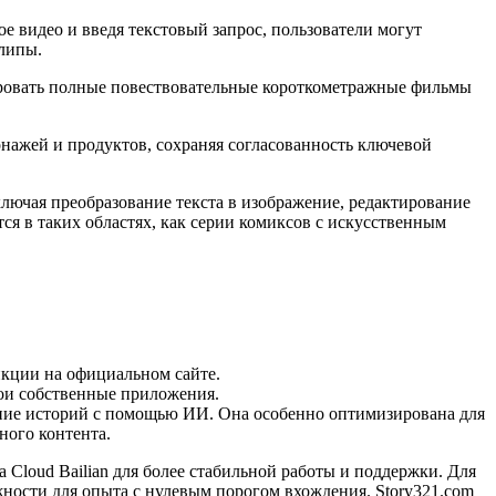
е видео и введя текстовый запрос, пользователи могут
клипы.
рировать полные повествовательные короткометражные фильмы
нажей и продуктов, сохраняя согласованность ключевой
ключая преобразование текста в изображение, редактирование
ся в таких областях, как серии комиксов с искусственным
кции на официальном сайте.
вои собственные приложения.
дание историй с помощью ИИ. Она особенно оптимизирована для
ного контента.
 Cloud Bailian для более стабильной работы и поддержки. Для
ности для опыта с нулевым порогом вхождения. Story321.com