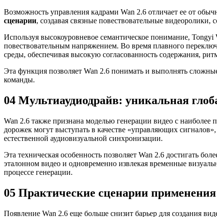
Возможность управления кадрами Wan 2.6 отличает ее от обыч
сценарии
, создавая связные повествовательные видеоролики, с
Используя высокоуровневое семантическое понимание, Tongyi
повествовательным напряжением. Во время плавного переклю
среды, обеспечивая высокую согласованность содержания, ритм
Эта функция позволяет Wan 2.6 понимать и выполнять сложны
команды.
04 Мультиаудиодрайв: уникальная гло
Wan 2.6 также признана моделью генерации видео с наиболее 
дорожек могут выступать в качестве «управляющих сигналов»,
естественной аудиовизуальной синхронизации.
Эта техническая особенность позволяет Wan 2.6 достигать бол
эталонном видео и одновременно извлекая временные визуальн
процессе генерации.
05 Практические сценарии применения:
Появление Wan 2.6 еще больше снизит барьер для создания в