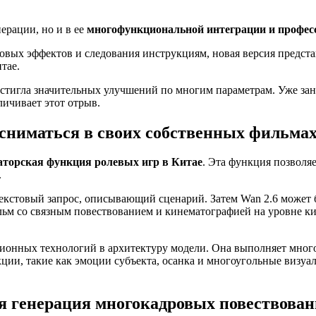
ерации, но и в ее
многофункциональной интеграции и профес
овых эффектов и следования инструкциям, новая версия предста
тае.
остигла значительных улучшений по многим параметрам. Уже зан
личивает этот отрыв.
сниматься в своих собственных фильма
аторская функция ролевых игр в Китае
. Эта функция позволя
.
екстовый запрос, описывающий сценарий. Затем Wan 2.6 может бы
м со связным повествованием и кинематографией на уровне кин
ционных технологий в архитектуру модели. Она выполняет мног
ии, такие как эмоции субъекта, осанка и многоугольные визуал
я генерация многокадровых повествова