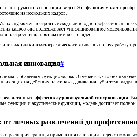
ных инструментов генерации видео. Эта функция может преобра
остоящие из нескольких кадров.
 Wanxiang может построить исходный ввод в профессиональные
чения кадров она поддерживает унифицированное моделировани
а и настроения на протяжении всего видео.
е инструкции кинематографического языка, выполняя работу п
бальная инновация
#
полным глобальным функционалом. Отмечается, что она включает
 влияющих на действия персонажа, движения губ и темп кадра, 
ее реалистичных
эффектов аудиовизуальной синхронизации
. В
ые функции и акустические функции, модель достигает полной 
 от личных развлечений до профессиона
идео и расширит границы применения генерации видео с помощь