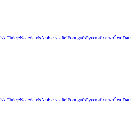
lski
Türkçe
Nederlands
Arabic
español
Português
Русский
ภาษาไทย
Dan
lski
Türkçe
Nederlands
Arabic
español
Português
Русский
ภาษาไทย
Dan