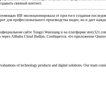
здавать связный контент.
 с помощью ИИ эволюционировала от простого создания последо
орог для профессионального производства видео, но и дает кажд
на официальном сайте Tongyi Wanxiang и на платформе story321.
ерез Alibaba Cloud Bailian. Сообщается, что приложение Qianwe
aluations of technology products and digital solutions. Our team consis