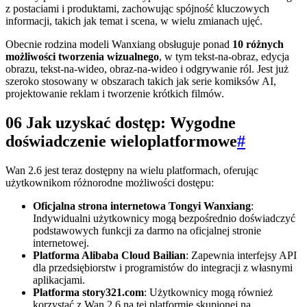
z postaciami i produktami, zachowując spójność kluczowych
informacji, takich jak temat i scena, w wielu zmianach ujęć.
Obecnie rodzina modeli Wanxiang obsługuje ponad
10 różnych
możliwości tworzenia wizualnego
, w tym tekst-na-obraz, edycja
obrazu, tekst-na-wideo, obraz-na-wideo i odgrywanie ról. Jest już
szeroko stosowany w obszarach takich jak serie komiksów AI,
projektowanie reklam i tworzenie krótkich filmów.
06 Jak uzyskać dostęp: Wygodne
doświadczenie wieloplatformowe
#
Wan 2.6 jest teraz dostępny na wielu platformach, oferując
użytkownikom różnorodne możliwości dostępu:
Oficjalna strona internetowa Tongyi Wanxiang
:
Indywidualni użytkownicy mogą bezpośrednio doświadczyć
podstawowych funkcji za darmo na oficjalnej stronie
internetowej.
Platforma Alibaba Cloud Bailian
: Zapewnia interfejsy API
dla przedsiębiorstw i programistów do integracji z własnymi
aplikacjami.
Platforma story321.com
: Użytkownicy mogą również
korzystać z Wan 2.6 na tej platformie skupionej na