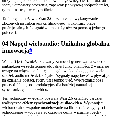
utrzymuje ujednolicone modelowanie głównego tematu, układu
sceny i atmosfery otoczenia, zapewniając wysoką spójność treści,
rytmu i nastroju w całym filmie.
Ta funkcja umożliwia Wan 2.6 rozumienie i wykonywanie
złożonych instrukcji języka filmowego, wykonując pracę
profesjonalnych fotografów i montażystów za pomocą jednego
polecenia.
04 Napęd wieloaudio: Unikalna globalna
innowacja
#
Wan 2.6 jest również uznawany za model generowania wideo o
najbardziej wszechstronnej globalnej funkcjonalności. Zwraca się
uwagę na włączenie funkcji "napędu wieloaudio", gdzie wiele
ścieżek audio może działać jako "sygnały napędowe" wpływające
na działania postaci, ruchy ust i tempo ujęć, wykraczając poza
prosty dubbing postprodukcyjny dla bardziej naturalnej
synchronizacji audio-wideo.
Ten techniczny wyróżnik pozwala Wan 2.6 osiągnąć bardziej
realistyczne
efekty synchronizacji audio-wideo
. Wykonując
wielomodalne wspólne modelowanie na filmie referencyjnym i
jednocześnie wydobywając czasowe cechy wizualne i cechy