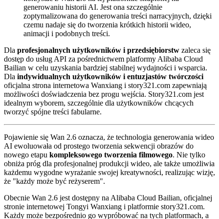
generowaniu historii AI. Jest ona szczególnie
zoptymalizowana do generowania treści narracyjnych, dzięki
czemu nadaje się do tworzenia krótkich historii wideo,
animacji i podobnych treści.
Dla
profesjonalnych użytkowników i przedsiębiorstw
zaleca się
dostęp do usług API za pośrednictwem platformy Alibaba Cloud
Bailian w celu uzyskania bardziej stabilnej wydajności i wsparcia.
Dla
indywidualnych użytkowników i entuzjastów twórczości
oficjalna strona internetowa Wanxiang i story321.com zapewniają
możliwości doświadczenia bez progu wejścia. Story321.com jest
idealnym wyborem, szczególnie dla użytkowników chcących
tworzyć spójne treści fabularne.
Pojawienie się Wan 2.6 oznacza, że technologia generowania wideo
AI ewoluowała od prostego tworzenia sekwencji obrazów do
nowego etapu
kompleksowego tworzenia filmowego
. Nie tylko
obniża próg dla profesjonalnej produkcji wideo, ale także umożliwia
każdemu wygodne wyrażanie swojej kreatywności, realizując wizję,
że "każdy może być reżyserem".
Obecnie Wan 2.6 jest dostępny na Alibaba Cloud Bailian, oficjalnej
stronie internetowej Tongyi Wanxiang i platformie story321.com.
Każdy może bezpośrednio go wypróbować na tych platformach, a