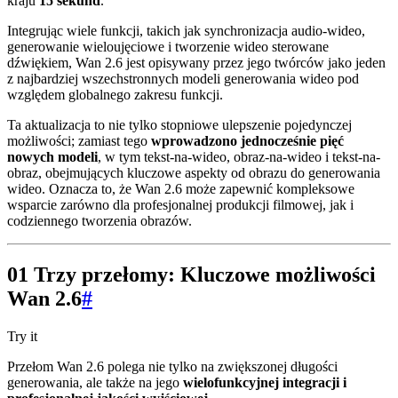
kraju
15 sekund
.
Integrując wiele funkcji, takich jak synchronizacja audio-wideo,
generowanie wieloujęciowe i tworzenie wideo sterowane
dźwiękiem, Wan 2.6 jest opisywany przez jego twórców jako jeden
z najbardziej wszechstronnych modeli generowania wideo pod
względem globalnego zakresu funkcji.
Ta aktualizacja to nie tylko stopniowe ulepszenie pojedynczej
możliwości; zamiast tego
wprowadzono jednocześnie pięć
nowych modeli
, w tym tekst-na-wideo, obraz-na-wideo i tekst-na-
obraz, obejmujących kluczowe aspekty od obrazu do generowania
wideo. Oznacza to, że Wan 2.6 może zapewnić kompleksowe
wsparcie zarówno dla profesjonalnej produkcji filmowej, jak i
codziennego tworzenia obrazów.
01 Trzy przełomy: Kluczowe możliwości
Wan 2.6
#
Try it
Przełom Wan 2.6 polega nie tylko na zwiększonej długości
generowania, ale także na jego
wielofunkcyjnej integracji i