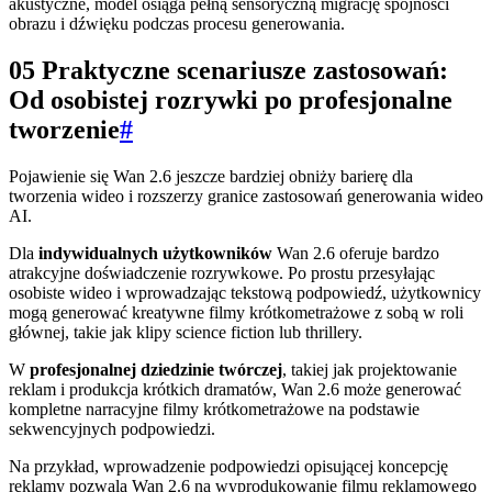
akustyczne, model osiąga pełną sensoryczną migrację spójności
obrazu i dźwięku podczas procesu generowania.
05 Praktyczne scenariusze zastosowań:
Od osobistej rozrywki po profesjonalne
tworzenie
#
Pojawienie się Wan 2.6 jeszcze bardziej obniży barierę dla
tworzenia wideo i rozszerzy granice zastosowań generowania wideo
AI.
Dla
indywidualnych użytkowników
Wan 2.6 oferuje bardzo
atrakcyjne doświadczenie rozrywkowe. Po prostu przesyłając
osobiste wideo i wprowadzając tekstową podpowiedź, użytkownicy
mogą generować kreatywne filmy krótkometrażowe z sobą w roli
głównej, takie jak klipy science fiction lub thrillery.
W
profesjonalnej dziedzinie twórczej
, takiej jak projektowanie
reklam i produkcja krótkich dramatów, Wan 2.6 może generować
kompletne narracyjne filmy krótkometrażowe na podstawie
sekwencyjnych podpowiedzi.
Na przykład, wprowadzenie podpowiedzi opisującej koncepcję
reklamy pozwala Wan 2.6 na wyprodukowanie filmu reklamowego