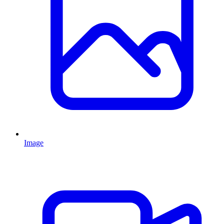
Image