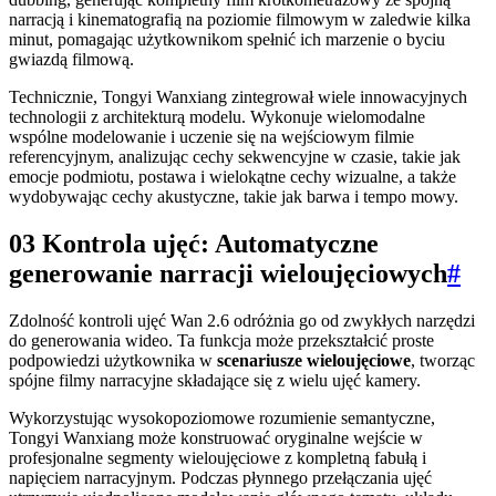
narracją i kinematografią na poziomie filmowym w zaledwie kilka
minut, pomagając użytkownikom spełnić ich marzenie o byciu
gwiazdą filmową.
Technicznie, Tongyi Wanxiang zintegrował wiele innowacyjnych
technologii z architekturą modelu. Wykonuje wielomodalne
wspólne modelowanie i uczenie się na wejściowym filmie
referencyjnym, analizując cechy sekwencyjne w czasie, takie jak
emocje podmiotu, postawa i wielokątne cechy wizualne, a także
wydobywając cechy akustyczne, takie jak barwa i tempo mowy.
03 Kontrola ujęć: Automatyczne
generowanie narracji wieloujęciowych
#
Zdolność kontroli ujęć Wan 2.6 odróżnia go od zwykłych narzędzi
do generowania wideo. Ta funkcja może przekształcić proste
podpowiedzi użytkownika w
scenariusze wieloujęciowe
, tworząc
spójne filmy narracyjne składające się z wielu ujęć kamery.
Wykorzystując wysokopoziomowe rozumienie semantyczne,
Tongyi Wanxiang może konstruować oryginalne wejście w
profesjonalne segmenty wieloujęciowe z kompletną fabułą i
napięciem narracyjnym. Podczas płynnego przełączania ujęć