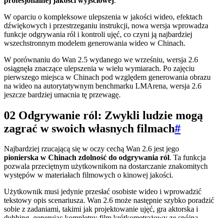
profesjonalnej jakości wyjściowej
.
W oparciu o kompleksowe ulepszenia w jakości wideo, efektach
dźwiękowych i przestrzeganiu instrukcji, nowa wersja wprowadza
funkcje odgrywania ról i kontroli ujęć, co czyni ją najbardziej
wszechstronnym modelem generowania wideo w Chinach.
W porównaniu do Wan 2.5 wydanego we wrześniu, wersja 2.6
osiągnęła znaczące ulepszenia w wielu wymiarach. Po zajęciu
pierwszego miejsca w Chinach pod względem generowania obrazu
na wideo na autorytatywnym benchmarku LMArena, wersja 2.6
jeszcze bardziej umacnia tę przewagę.
02 Odgrywanie ról: Zwykli ludzie mogą
zagrać w swoich własnych filmach
#
Najbardziej rzucającą się w oczy cechą Wan 2.6 jest jego
pionierska w Chinach zdolność do odgrywania ról
. Ta funkcja
pozwala przeciętnym użytkownikom na dostarczanie znakomitych
występów w materiałach filmowych o kinowej jakości.
Użytkownik musi jedynie przesłać osobiste wideo i wprowadzić
tekstowy opis scenariusza. Wan 2.6 może następnie szybko poradzić
sobie z zadaniami, takimi jak projektowanie ujęć, gra aktorska i
dubbing, generując kompletny film krótkometrażowy ze spójną