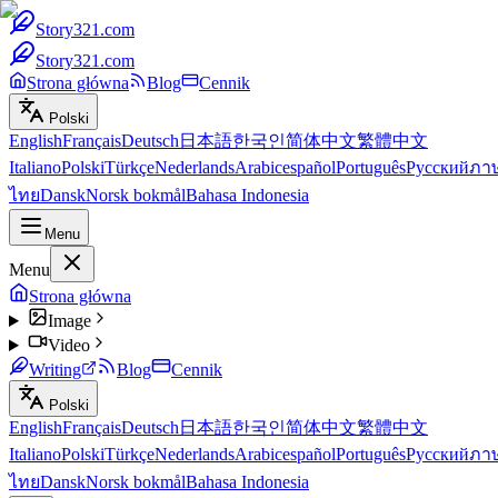
Story321.com
Story321.com
Strona główna
Blog
Cennik
Polski
English
Français
Deutsch
日本語
한국인
简体中文
繁體中文
Italiano
Polski
Türkçe
Nederlands
Arabic
español
Português
Русский
ภา
ไทย
Dansk
Norsk bokmål
Bahasa Indonesia
Menu
Menu
Strona główna
Image
Video
Writing
Blog
Cennik
Polski
English
Français
Deutsch
日本語
한국인
简体中文
繁體中文
Italiano
Polski
Türkçe
Nederlands
Arabic
español
Português
Русский
ภา
ไทย
Dansk
Norsk bokmål
Bahasa Indonesia