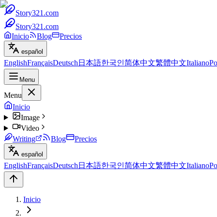
Story321.com
Story321.com
Inicio
Blog
Precios
español
English
Français
Deutsch
日本語
한국인
简体中文
繁體中文
Italiano
Po
Menu
Menu
Inicio
Image
Video
Writing
Blog
Precios
español
English
Français
Deutsch
日本語
한국인
简体中文
繁體中文
Italiano
Po
Inicio