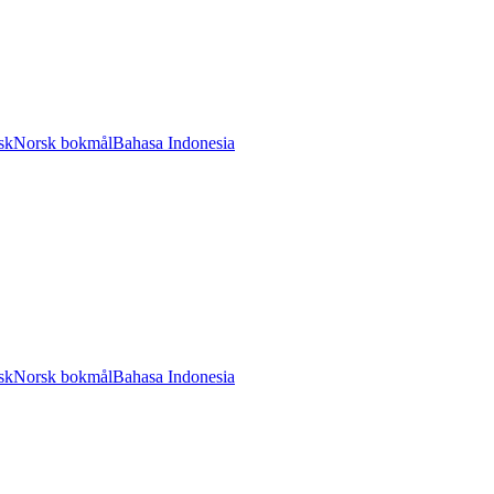
sk
Norsk bokmål
Bahasa Indonesia
sk
Norsk bokmål
Bahasa Indonesia