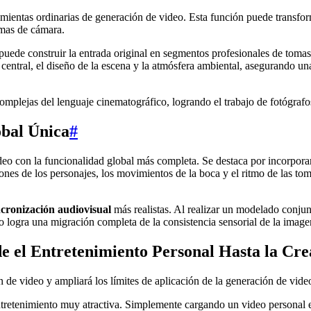
amientas ordinarias de generación de video. Esta función puede transfo
omas de cámara.
ede construir la entrada original en segmentos profesionales de tomas 
ntral, el diseño de la escena y la atmósfera ambiental, asegurando una 
omplejas del lenguaje cinematográfico, logrando el trabajo de fotógrafo
obal Única
#
 con la funcionalidad global más completa. Se destaca por incorporar 
nes de los personajes, los movimientos de la boca y el ritmo de las to
ncronización audiovisual
más realistas. Al realizar un modelado conjun
elo logra una migración completa de la consistencia sensorial de la imag
de el Entretenimiento Personal Hasta la Cre
n de video y ampliará los límites de aplicación de la generación de vide
ntretenimiento muy atractiva. Simplemente cargando un video personal e