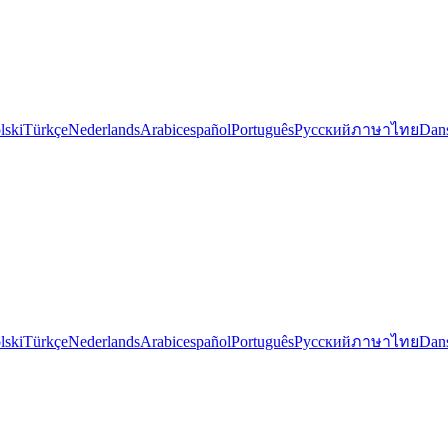
lski
Türkçe
Nederlands
Arabic
español
Português
Русский
ภาษาไทย
Dan
lski
Türkçe
Nederlands
Arabic
español
Português
Русский
ภาษาไทย
Dan