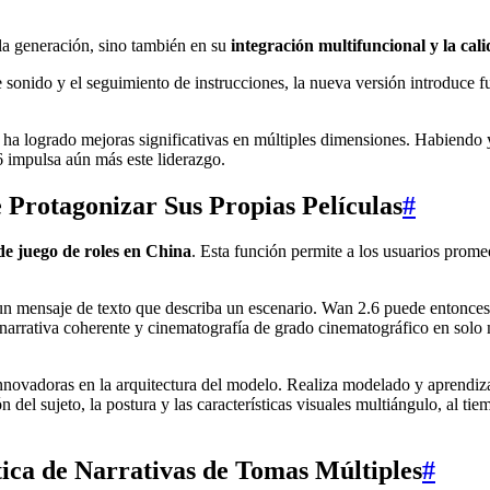
la generación, sino también en su
integración multifuncional y la cal
e sonido y el seguimiento de instrucciones, la nueva versión introduce f
 ha logrado mejoras significativas en múltiples dimensiones. Habiendo 
6 impulsa aún más este liderazgo.
Protagonizar Sus Propias Películas
#
e juego de roles en China
. Esta función permite a los usuarios prome
un mensaje de texto que describa un escenario. Wan 2.6 puede entonces
narrativa coherente y cinematografía de grado cinematográfico en solo 
ovadoras en la arquitectura del modelo. Realiza modelado y aprendizaj
el sujeto, la postura y las características visuales multiángulo, al tie
ica de Narrativas de Tomas Múltiples
#