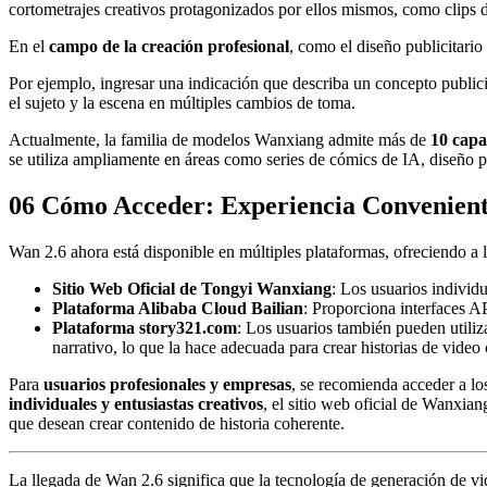
cortometrajes creativos protagonizados por ellos mismos, como clips d
En el
campo de la creación profesional
, como el diseño publicitari
Por ejemplo, ingresar una indicación que describa un concepto public
el sujeto y la escena en múltiples cambios de toma.
Actualmente, la familia de modelos Wanxiang admite más de
10 capa
se utiliza ampliamente en áreas como series de cómics de IA, diseño pu
06 Cómo Acceder: Experiencia Convenien
Wan 2.6 ahora está disponible en múltiples plataformas, ofreciendo a 
Sitio Web Oficial de Tongyi Wanxiang
: Los usuarios individu
Plataforma Alibaba Cloud Bailian
: Proporciona interfaces AP
Plataforma story321.com
: Los usuarios también pueden utiliz
narrativo, lo que la hace adecuada para crear historias de video
Para
usuarios profesionales y empresas
, se recomienda acceder a lo
individuales y entusiastas creativos
, el sitio web oficial de Wanxia
que desean crear contenido de historia coherente.
La llegada de Wan 2.6 significa que la tecnología de generación de 