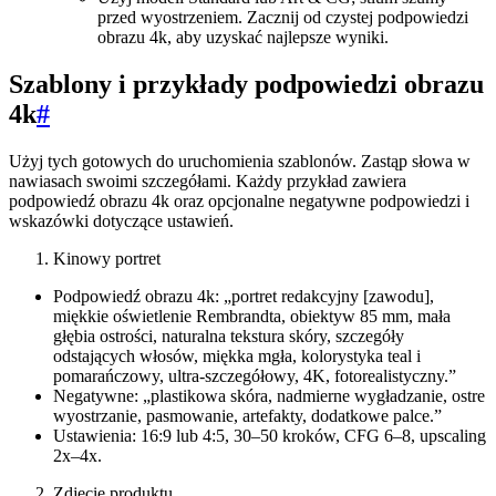
przed wyostrzeniem. Zacznij od czystej podpowiedzi
obrazu 4k, aby uzyskać najlepsze wyniki.
Szablony i przykłady podpowiedzi obrazu
4k
#
Użyj tych gotowych do uruchomienia szablonów. Zastąp słowa w
nawiasach swoimi szczegółami. Każdy przykład zawiera
podpowiedź obrazu 4k oraz opcjonalne negatywne podpowiedzi i
wskazówki dotyczące ustawień.
Kinowy portret
Podpowiedź obrazu 4k: „portret redakcyjny [zawodu],
miękkie oświetlenie Rembrandta, obiektyw 85 mm, mała
głębia ostrości, naturalna tekstura skóry, szczegóły
odstających włosów, miękka mgła, kolorystyka teal i
pomarańczowy, ultra-szczegółowy, 4K, fotorealistyczny.”
Negatywne: „plastikowa skóra, nadmierne wygładzanie, ostre
wyostrzanie, pasmowanie, artefakty, dodatkowe palce.”
Ustawienia: 16:9 lub 4:5, 30–50 kroków, CFG 6–8, upscaling
2x–4x.
Zdjęcie produktu