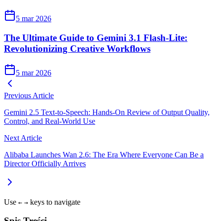
5 mar 2026
The Ultimate Guide to Gemini 3.1 Flash-Lite:
Revolutionizing Creative Workflows
5 mar 2026
Previous Article
Gemini 2.5 Text‑to‑Speech: Hands‑On Review of Output Quality,
Control, and Real‑World Use
Next Article
Alibaba Launches Wan 2.6: The Era Where Everyone Can Be a
Director Officially Arrives
Use
keys to navigate
←
→
Spis Treści