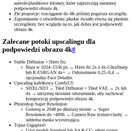
aureole/plastikowe tekstury, które zaprzeczają starannej
podpowiedzi obrazu 4k.
Złe proporcje: rozciąganie do 4K później pogarsza szczegóły.
Zapominanie o oświetleniu: płaskie światło równa się płaskim
szczegółom, bez względu na to, jak dobra jest podpowiedź
obrazu 4k.
Zalecane potoki upscalingu dla
podpowiedzi obrazu 4k
#
Stable Diffusion + Hires fix:
Baza w 1024–1536 px → Hires fix 2x z 4x-UltraSharp
lub R-ESRGAN 4x+ → Odszumianie 0,25–0,4 →
opcjonalny Face Detailer.
Upscaling kafelkowy ComfyUI:
SDXL/SD3 → Tiled Diffusion + Tiled VAE → 2x lub
4x → utrzymuj skromne odszumianie, aby zachować
kompozycję podpowiedzi obrazu 4k.
Photoshop Super Resolution:
Generuj w 2048 po dłuższej stronie → Super
Resolution do ~4096 → Camera Raw texture/clarity →
subtelna maska wyostrzająca.
Topaz Gigapixel:
Użyj modeli Standard lub Art & CG; stłum szumy