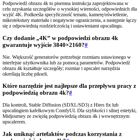
Podpowiedź obrazu 4k to pisemna instrukcja zaprojektowana w
celu uzyskania szczegółów o wysokiej wierności, odpowiednich dla
wyjść 4K. Podkreśla specyficzność tematu, kamerę/oświetlenie,
mikrotekstury materiału i negatywne ograniczenia, a następnie łączy
się z odpowiednią rozdzielczością i ustawieniami upscalingu.
Czy dodanie „4K” w podpowiedzi obrazu 4k
gwarantuje wyjście 3840×2160?
#
Nie. Większość generatorów potrzebuje rozmiaru ustawionego w
interfejsie użytkownika lub za pomocą parametrów. Podpowiedź
obrazu 4k kształtuje szczegóły; rozmiar i upscaler narzędzia
określają liczbę pikseli.
Które narzędzie jest najlepsze dla przepływu pracy z
podpowiedzią obrazu 4k?
#
Dla kontroli, Stable Diffusion (SDXL/SD3) z Hires fix lub
upscalingiem kafelkowym ComfyUI. Dla szybkości i silnej estetyki,
Midjourney ze zwięzłą podpowiedzią obrazu 4k i wewnętrznym
upscalerem.
Jak uniknąć artefaktów podczas korzystania z