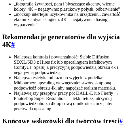
„fotografia żywności, para i błyszczące akcenty, wierne
kolory, 4K – negatywne: plastikowy połysk, odbarwienie”
„mockup interfejsu użytkownika na urządzeniu, zawartość
ekranu z antyaliasingiem, 4K – negatywne: aliasing,
wypaczenie”
Rekomendacje generatorów dla wyjścia
4K
#
Najlepsza kontrola i powtarzalność: Stable Diffusion
SDXL/SD3 z Hires fix lub upscalingiem kafelkowym
ComfyUI. Sparuj z precyzyjną podpowiedzią obrazu 4k i
negatywną podpowiedzią.
Najlepsza estetyka od razu po wyjęciu z pudełka:
Midjourney; upscaling wewnętrznie; stwórz skupioną
podpowiedź obrazu 4k, aby napędzać realizm materiału.
Najłatwiejszy przepływ pracy po: DALL·E lub Firefly →
Photoshop Super Resolution → lekki retusz; utrzymuj
podpowiedź obrazu 4k opisową o mikroteksturze, aby
przetrwała upscaling.
Końcowe wskazówki dla twórców treści
#