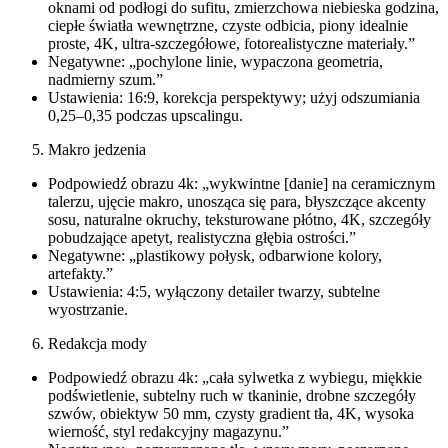
oknami od podłogi do sufitu, zmierzchowa niebieska godzina,
ciepłe światła wewnętrzne, czyste odbicia, piony idealnie
proste, 4K, ultra-szczegółowe, fotorealistyczne materiały.”
Negatywne: „pochylone linie, wypaczona geometria,
nadmierny szum.”
Ustawienia: 16:9, korekcja perspektywy; użyj odszumiania
0,25–0,35 podczas upscalingu.
Makro jedzenia
Podpowiedź obrazu 4k: „wykwintne [danie] na ceramicznym
talerzu, ujęcie makro, unosząca się para, błyszczące akcenty
sosu, naturalne okruchy, teksturowane płótno, 4K, szczegóły
pobudzające apetyt, realistyczna głębia ostrości.”
Negatywne: „plastikowy połysk, odbarwione kolory,
artefakty.”
Ustawienia: 4:5, wyłączony detailer twarzy, subtelne
wyostrzanie.
Redakcja mody
Podpowiedź obrazu 4k: „cała sylwetka z wybiegu, miękkie
podświetlenie, subtelny ruch w tkaninie, drobne szczegóły
szwów, obiektyw 50 mm, czysty gradient tła, 4K, wysoka
wierność, styl redakcyjny magazynu.”