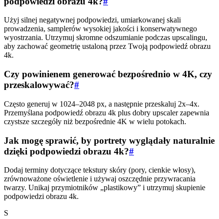
podpowiedzi obrazu 4k?
#
Użyj silnej negatywnej podpowiedzi, umiarkowanej skali
prowadzenia, samplerów wysokiej jakości i konserwatywnego
wyostrzania. Utrzymuj skromne odszumianie podczas upscalingu,
aby zachować geometrię ustaloną przez Twoją podpowiedź obrazu
4k.
Czy powinienem generować bezpośrednio w 4K, czy
przeskalowywać?
#
Często generuj w 1024–2048 px, a następnie przeskaluj 2x–4x.
Przemyślana podpowiedź obrazu 4k plus dobry upscaler zapewnia
czystsze szczegóły niż bezpośrednie 4K w wielu potokach.
Jak mogę sprawić, by portrety wyglądały naturalnie
dzięki podpowiedzi obrazu 4k?
#
Dodaj terminy dotyczące tekstury skóry (pory, cienkie włosy),
zrównoważone oświetlenie i używaj oszczędnie przywracania
twarzy. Unikaj przymiotników „plastikowy” i utrzymuj skupienie
podpowiedzi obrazu 4k.
S