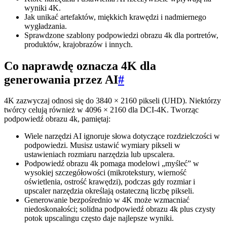
wyniki 4K.
Jak unikać artefaktów, miękkich krawędzi i nadmiernego
wygładzania.
Sprawdzone szablony podpowiedzi obrazu 4k dla portretów,
produktów, krajobrazów i innych.
Co naprawdę oznacza 4K dla
generowania przez AI
#
4K zazwyczaj odnosi się do 3840 × 2160 pikseli (UHD). Niektórzy
twórcy celują również w 4096 × 2160 dla DCI-4K. Tworząc
podpowiedź obrazu 4k, pamiętaj:
Wiele narzędzi AI ignoruje słowa dotyczące rozdzielczości w
podpowiedzi. Musisz ustawić wymiary pikseli w
ustawieniach rozmiaru narzędzia lub upscalera.
Podpowiedź obrazu 4k pomaga modelowi „myśleć” w
wysokiej szczegółowości (mikrotekstury, wierność
oświetlenia, ostrość krawędzi), podczas gdy rozmiar i
upscaler narzędzia określają ostateczną liczbę pikseli.
Generowanie bezpośrednio w 4K może wzmacniać
niedoskonałości; solidna podpowiedź obrazu 4k plus czysty
potok upscalingu często daje najlepsze wyniki.