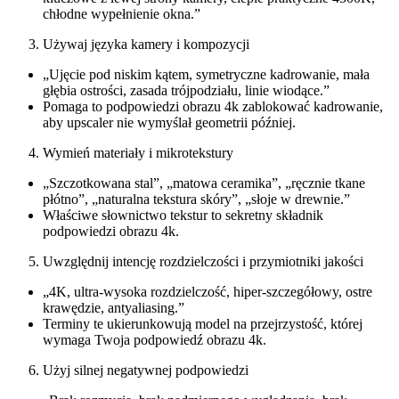
chłodne wypełnienie okna.”
Używaj języka kamery i kompozycji
„Ujęcie pod niskim kątem, symetryczne kadrowanie, mała
głębia ostrości, zasada trójpodziału, linie wiodące.”
Pomaga to podpowiedzi obrazu 4k zablokować kadrowanie,
aby upscaler nie wymyślał geometrii później.
Wymień materiały i mikrotekstury
„Szczotkowana stal”, „matowa ceramika”, „ręcznie tkane
płótno”, „naturalna tekstura skóry”, „słoje w drewnie.”
Właściwe słownictwo tekstur to sekretny składnik
podpowiedzi obrazu 4k.
Uwzględnij intencję rozdzielczości i przymiotniki jakości
„4K, ultra-wysoka rozdzielczość, hiper-szczegółowy, ostre
krawędzie, antyaliasing.”
Terminy te ukierunkowują model na przejrzystość, której
wymaga Twoja podpowiedź obrazu 4k.
Użyj silnej negatywnej podpowiedzi