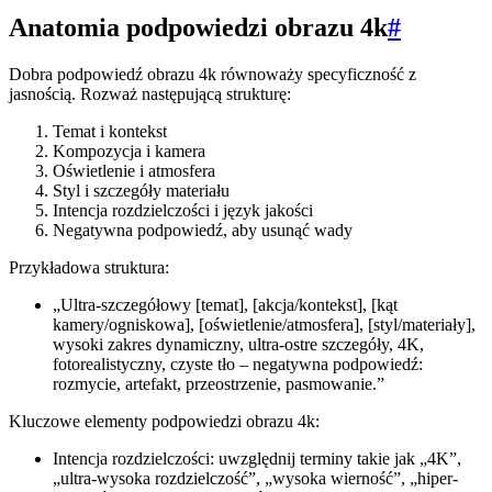
Anatomia podpowiedzi obrazu 4k
#
Dobra podpowiedź obrazu 4k równoważy specyficzność z
jasnością. Rozważ następującą strukturę:
Temat i kontekst
Kompozycja i kamera
Oświetlenie i atmosfera
Styl i szczegóły materiału
Intencja rozdzielczości i język jakości
Negatywna podpowiedź, aby usunąć wady
Przykładowa struktura:
„Ultra-szczegółowy [temat], [akcja/kontekst], [kąt
kamery/ogniskowa], [oświetlenie/atmosfera], [styl/materiały],
wysoki zakres dynamiczny, ultra-ostre szczegóły, 4K,
fotorealistyczny, czyste tło – negatywna podpowiedź:
rozmycie, artefakt, przeostrzenie, pasmowanie.”
Kluczowe elementy podpowiedzi obrazu 4k:
Intencja rozdzielczości: uwzględnij terminy takie jak „4K”,
„ultra-wysoka rozdzielczość”, „wysoka wierność”, „hiper-