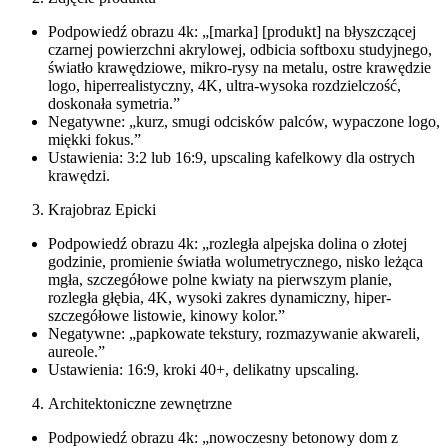
Podpowiedź obrazu 4k: „[marka] [produkt] na błyszczącej
czarnej powierzchni akrylowej, odbicia softboxu studyjnego,
światło krawędziowe, mikro-rysy na metalu, ostre krawędzie
logo, hiperrealistyczny, 4K, ultra-wysoka rozdzielczość,
doskonała symetria.”
Negatywne: „kurz, smugi odcisków palców, wypaczone logo,
miękki fokus.”
Ustawienia: 3:2 lub 16:9, upscaling kafelkowy dla ostrych
krawędzi.
Krajobraz Epicki
Podpowiedź obrazu 4k: „rozległa alpejska dolina o złotej
godzinie, promienie światła wolumetrycznego, nisko leżąca
mgła, szczegółowe polne kwiaty na pierwszym planie,
rozległa głębia, 4K, wysoki zakres dynamiczny, hiper-
szczegółowe listowie, kinowy kolor.”
Negatywne: „papkowate tekstury, rozmazywanie akwareli,
aureole.”
Ustawienia: 16:9, kroki 40+, delikatny upscaling.
Architektoniczne zewnętrzne
Podpowiedź obrazu 4k: „nowoczesny betonowy dom z