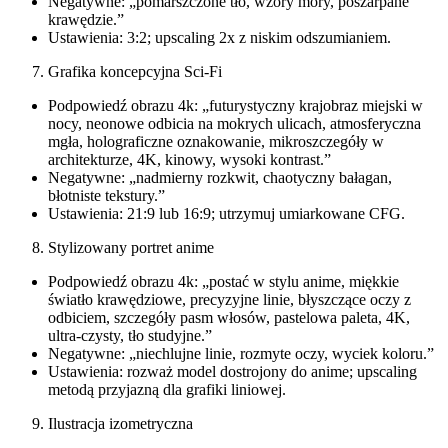
Negatywne: „pomarszczone tło, wzory mory, poszarpane
krawędzie.”
Ustawienia: 3:2; upscaling 2x z niskim odszumianiem.
Grafika koncepcyjna Sci-Fi
Podpowiedź obrazu 4k: „futurystyczny krajobraz miejski w
nocy, neonowe odbicia na mokrych ulicach, atmosferyczna
mgła, holograficzne oznakowanie, mikroszczegóły w
architekturze, 4K, kinowy, wysoki kontrast.”
Negatywne: „nadmierny rozkwit, chaotyczny bałagan,
błotniste tekstury.”
Ustawienia: 21:9 lub 16:9; utrzymuj umiarkowane CFG.
Stylizowany portret anime
Podpowiedź obrazu 4k: „postać w stylu anime, miękkie
światło krawędziowe, precyzyjne linie, błyszczące oczy z
odbiciem, szczegóły pasm włosów, pastelowa paleta, 4K,
ultra-czysty, tło studyjne.”
Negatywne: „niechlujne linie, rozmyte oczy, wyciek koloru.”
Ustawienia: rozważ model dostrojony do anime; upscaling
metodą przyjazną dla grafiki liniowej.
Ilustracja izometryczna