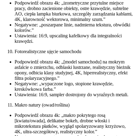
Podpowiedź obrazu 4k: „izometryczne przytulne miejsce
pracy, drobno zacienione obiekty, ostre krawędzie, subtelne
AO, ciepła lampka biurkowa, szczegóły zarządzania kablami,
4K, klarowność wektorowa, minimalny szum.”
Negatywne: „poszarpane linie, nadmierna tekstura, obwódki
kolorów.”
Ustawienia: 16:9, upscaling kafelkowy dla integralności
krawędzi.
Fotorealistyczne ujęcie samochodu
Podpowiedź obrazu 4k: „[model samochodu] na mokrym
asfalcie o zmierzchu, odblaski lustrzane, realistyczny bieżnik
opony, odbicia klasy studyjnej, 4K, hiperrealistyczny, efekt
filtra polaryzacyjnego.”
Negatywne: „wypaczone logo, stopione krawędzie,
kreskówkowa farba.”
Ustawienia: 16:9, sampler dostrojony do wyraźnych metali.
Makro natury (owad/roślina)
Podpowiedź obrazu 4k: „makro pokrytego rosą
[kwiatu/owada], delikatne bokeh, drobne włoski i
mikrotekstura płatków, wygląd spolaryzowany krzyżowo,
4K, ultra-szczegółowy, realistyczny kolor.”