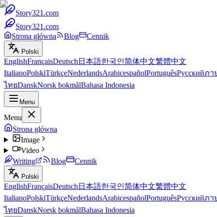
Story321.com
Story321.com
Strona główna
Blog
Cennik
Polski
English
Français
Deutsch
日本語
한국인
简体中文
繁體中文
Italiano
Polski
Türkçe
Nederlands
Arabic
español
Português
Русский
ภา
ไทย
Dansk
Norsk bokmål
Bahasa Indonesia
Menu
Menu
Strona główna
Image
Video
Writing
Blog
Cennik
Polski
English
Français
Deutsch
日本語
한국인
简体中文
繁體中文
Italiano
Polski
Türkçe
Nederlands
Arabic
español
Português
Русский
ภา
ไทย
Dansk
Norsk bokmål
Bahasa Indonesia