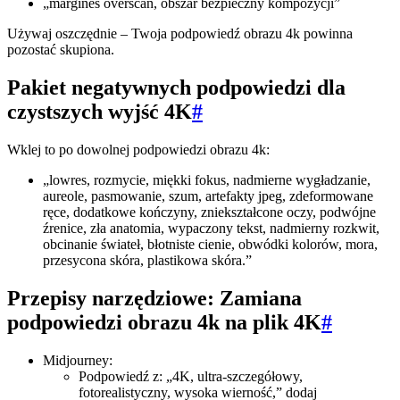
„margines overscan, obszar bezpieczny kompozycji”
Używaj oszczędnie – Twoja podpowiedź obrazu 4k powinna
pozostać skupiona.
Pakiet negatywnych podpowiedzi dla
czystszych wyjść 4K
#
Wklej to po dowolnej podpowiedzi obrazu 4k:
„lowres, rozmycie, miękki fokus, nadmierne wygładzanie,
aureole, pasmowanie, szum, artefakty jpeg, zdeformowane
ręce, dodatkowe kończyny, zniekształcone oczy, podwójne
źrenice, zła anatomia, wypaczony tekst, nadmierny rozkwit,
obcinanie świateł, błotniste cienie, obwódki kolorów, mora,
przesycona skóra, plastikowa skóra.”
Przepisy narzędziowe: Zamiana
podpowiedzi obrazu 4k na plik 4K
#
Midjourney:
Podpowiedź z: „4K, ultra-szczegółowy,
fotorealistyczny, wysoka wierność,” dodaj