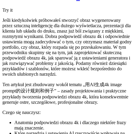
Try it
Jeśli kiedykolwiek próbowałeś stworzyć obraz wygenerowany
przez sztuczną inteligencję dla dużego wyświetlacza, prezentacji dla
klienta lub układu do druku, znasz już ból związany z miękkimi,
rozmytymi wynikami. Dobra podpowiedź obrazu 4k i odpowiednie
ustawienia mogą zadecydować o tym, czy otrzymasz materiał godny
portfolio, czy obraz, który rozpada się po przeskalowaniu. W tym
przewodniku skupimy się na tym, jak zaprojektować skuteczną
podpowiedź obrazu 4k, jak sparować ją z ustawieniami generatora i
jak rozwiązywać problemy z jakością. Podamy również dziesiątki
przykładów i szablonów, które możesz wkleić bezpośrednio do
swoich ulubionych narzędzi.
Ten artykuł jest zbudowany wokół tematu „用AI生成4k image
prompt的设计规则和例子” – zasady projektowania i praktyczne
przykłady tworzenia podpowiedzi obrazu 4k, która konsekwentnie
generuje ostre, szczegółowe, profesjonalne obrazy.
Czego się nauczysz:
Anatomia podpowiedzi obrazu 4k i dlaczego niektóre frazy
mają znaczenie.
Które narzędzia i ustawienia AI rzeczywiście wpływają na