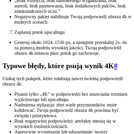
„Brak rozmycia, brak nadmiernego wygładzania, brak
aureoli, brak pasmowania, brak dodatkowych palców, brak
zniekształconych oczu.”
Negatywny pakiet stabilizuje Twoją podpowiedź obrazu 4k w
trudnych scenach.
Zaplanuj potok upscalingu
Generuj około 1024–1536 px, a następnie przeskaluj 2x–4x
za pomocą modelu wysokiej jakości. Twoja podpowiedź
obrazu 4k ustawia plan; potok go zachowuje.
Typowe błędy, które psują wynik 4K
#
Unikaj tych pułapek, które osłabiają nawet świetną podpowiedź
obrazu 4k:
Pisanie tylko „4K” w podpowiedzi bez ustawiania rozmiaru
wyjściowego lub upscalingu.
Nadmierna stylizacja: zbyt wiele przymiotników może
kolidować; Twoja podpowiedź obrazu 4k powinna być
zwięzła i priorytetowa.
Brak negatywnej podpowiedzi: artefakty mnożą się w
wysokich rozdzielczościach.
Agresywne wyostrzanie lub odszumianie: tworzy