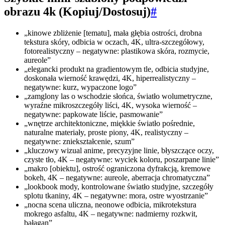
obrazu 4k (Kopiuj/Dostosuj)
#
„kinowe zbliżenie [tematu], mała głębia ostrości, drobna
tekstura skóry, odbicia w oczach, 4K, ultra-szczegółowy,
fotorealistyczny – negatywne: plastikowa skóra, rozmycie,
aureole”
„elegancki produkt na gradientowym tle, odbicia studyjne,
doskonała wierność krawędzi, 4K, hiperrealistyczny –
negatywne: kurz, wypaczone logo”
„zamglony las o wschodzie słońca, światło wolumetryczne,
wyraźne mikroszczegóły liści, 4K, wysoka wierność –
negatywne: papkowate liście, pasmowanie”
„wnętrze architektoniczne, miękkie światło pośrednie,
naturalne materiały, proste piony, 4K, realistyczny –
negatywne: zniekształcenie, szum”
„kluczowy wizual anime, precyzyjne linie, błyszczące oczy,
czyste tło, 4K – negatywne: wyciek koloru, poszarpane linie”
„makro [obiektu], ostrość ograniczona dyfrakcją, kremowe
bokeh, 4K – negatywne: aureole, aberracja chromatyczna”
„lookbook mody, kontrolowane światło studyjne, szczegóły
splotu tkaniny, 4K – negatywne: mora, ostre wyostrzanie”
„nocna scena uliczna, neonowe odbicia, mikrotekstura
mokrego asfaltu, 4K – negatywne: nadmierny rozkwit,
bałagan”