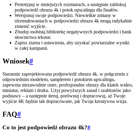
Prototypuj w mniejszych rozmiarach, a następnie zablokuj
podpowiedź obrazu 4k i potok upscalingu dla finałów.
Wersjonuj swoje podpowiedzi. Niewielkie zmiany w
sformułowaniach w podpowiedzi obrazu 4k mogą radykalnie
zmienić wyjście.
Zbuduj osobistą bibliotekę negatywnych podpowiedzi i bank
słownictwa tekstur.
Zapisz ziarna i ustawienia, aby uzyskać powtarzalne wyniki
w całej kampanii.
Wniosek
#
Starannie zaprojektowana podpowiedź obrazu 4k, w połączeniu z
odpowiednim modelem, samplerem i potokiem upscalingu,
zapewnia niezawodnie ostre, profesjonalne obrazy dla klatek wideo,
miniatur, reklam i druku. Użyj powyższych zasad i szablonów jako
podstawy – a następnie iteruj, porównuj i dopracowuj, aż Twoje
wyjście 4K będzie tak dopracowane, jak Twoja kreatywna wizja.
FAQ
#
Co to jest podpowiedź obrazu 4k?
#