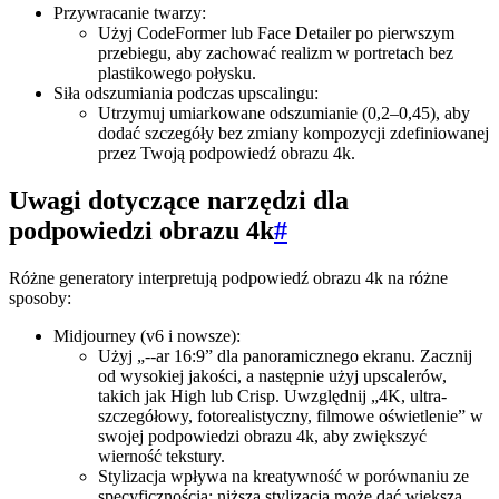
Przywracanie twarzy:
Użyj CodeFormer lub Face Detailer po pierwszym
przebiegu, aby zachować realizm w portretach bez
plastikowego połysku.
Siła odszumiania podczas upscalingu:
Utrzymuj umiarkowane odszumianie (0,2–0,45), aby
dodać szczegóły bez zmiany kompozycji zdefiniowanej
przez Twoją podpowiedź obrazu 4k.
Uwagi dotyczące narzędzi dla
podpowiedzi obrazu 4k
#
Różne generatory interpretują podpowiedź obrazu 4k na różne
sposoby:
Midjourney (v6 i nowsze):
Użyj „--ar 16:9” dla panoramicznego ekranu. Zacznij
od wysokiej jakości, a następnie użyj upscalerów,
takich jak High lub Crisp. Uwzględnij „4K, ultra-
szczegółowy, fotorealistyczny, filmowe oświetlenie” w
swojej podpowiedzi obrazu 4k, aby zwiększyć
wierność tekstury.
Stylizacja wpływa na kreatywność w porównaniu ze
specyficznością; niższa stylizacja może dać większą