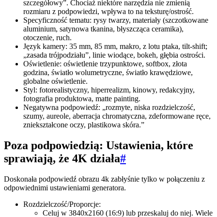
szczegółowy”. Chociaż niektóre narzędzia nie zmienią
rozmiaru z podpowiedzi, wpływa to na teksturę/ostrość.
Specyficzność tematu: rysy twarzy, materiały (szczotkowane
aluminium, satynowa tkanina, błyszcząca ceramika),
otoczenie, ruch.
Język kamery: 35 mm, 85 mm, makro, z lotu ptaka, tilt-shift;
„zasada trójpodziału”, linie wiodące, bokeh, głębia ostrości.
Oświetlenie: oświetlenie trzypunktowe, softbox, złota
godzina, światło wolumetryczne, światło krawędziowe,
globalne oświetlenie.
Styl: fotorealistyczny, hiperrealizm, kinowy, redakcyjny,
fotografia produktowa, matte painting.
Negatywna podpowiedź: „rozmyte, niska rozdzielczość,
szumy, aureole, aberracja chromatyczna, zdeformowane ręce,
zniekształcone oczy, plastikowa skóra.”
Poza podpowiedzią: Ustawienia, które
sprawiają, że 4K działa
#
Doskonała podpowiedź obrazu 4k zabłyśnie tylko w połączeniu z
odpowiednimi ustawieniami generatora.
Rozdzielczość/Proporcje:
Celuj w 3840x2160 (16:9) lub przeskaluj do niej. Wiele