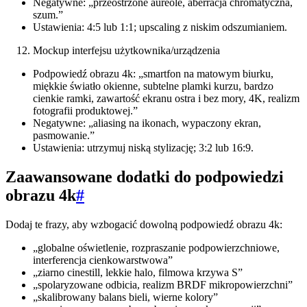
Negatywne: „przeostrzone aureole, aberracja chromatyczna,
szum.”
Ustawienia: 4:5 lub 1:1; upscaling z niskim odszumianiem.
Mockup interfejsu użytkownika/urządzenia
Podpowiedź obrazu 4k: „smartfon na matowym biurku,
miękkie światło okienne, subtelne plamki kurzu, bardzo
cienkie ramki, zawartość ekranu ostra i bez mory, 4K, realizm
fotografii produktowej.”
Negatywne: „aliasing na ikonach, wypaczony ekran,
pasmowanie.”
Ustawienia: utrzymuj niską stylizację; 3:2 lub 16:9.
Zaawansowane dodatki do podpowiedzi
obrazu 4k
#
Dodaj te frazy, aby wzbogacić dowolną podpowiedź obrazu 4k:
„globalne oświetlenie, rozpraszanie podpowierzchniowe,
interferencja cienkowarstwowa”
„ziarno cinestill, lekkie halo, filmowa krzywa S”
„spolaryzowane odbicia, realizm BRDF mikropowierzchni”
„skalibrowany balans bieli, wierne kolory”