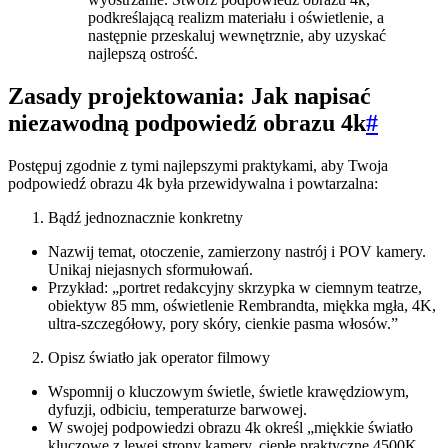
podkreślającą realizm materiału i oświetlenie, a
następnie przeskaluj wewnętrznie, aby uzyskać
najlepszą ostrość.
Zasady projektowania: Jak napisać
niezawodną podpowiedź obrazu 4k
#
Postępuj zgodnie z tymi najlepszymi praktykami, aby Twoja
podpowiedź obrazu 4k była przewidywalna i powtarzalna:
Bądź jednoznacznie konkretny
Nazwij temat, otoczenie, zamierzony nastrój i POV kamery.
Unikaj niejasnych sformułowań.
Przykład: „portret redakcyjny skrzypka w ciemnym teatrze,
obiektyw 85 mm, oświetlenie Rembrandta, miękka mgła, 4K,
ultra-szczegółowy, pory skóry, cienkie pasma włosów.”
Opisz światło jak operator filmowy
Wspomnij o kluczowym świetle, świetle krawędziowym,
dyfuzji, odbiciu, temperaturze barwowej.
W swojej podpowiedzi obrazu 4k określ „miękkie światło
kluczowe z lewej strony kamery, ciepłe praktyczne 4500K,