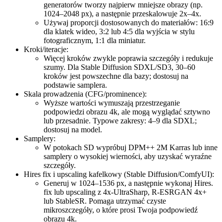
generatorów tworzy najpierw mniejsze obrazy (np.
1024–2048 px), a następnie przeskalowuje 2x–4x.
Używaj proporcji dostosowanych do materiałów: 16:9
dla klatek wideo, 3:2 lub 4:5 dla wyjścia w stylu
fotograficznym, 1:1 dla miniatur.
Kroki/iteracje:
Więcej kroków zwykle poprawia szczegóły i redukuje
szumy. Dla Stable Diffusion SDXL/SD3, 30–60
kroków jest powszechne dla bazy; dostosuj na
podstawie samplera.
Skala prowadzenia (CFG/prominence):
Wyższe wartości wymuszają przestrzeganie
podpowiedzi obrazu 4k, ale mogą wyglądać sztywno
lub przesadnie. Typowe zakresy: 4–9 dla SDXL;
dostosuj na model.
Samplery:
W potokach SD wypróbuj DPM++ 2M Karras lub inne
samplery o wysokiej wierności, aby uzyskać wyraźne
szczegóły.
Hires fix i upscaling kafelkowy (Stable Diffusion/ComfyUI):
Generuj w 1024–1536 px, a następnie wykonaj Hires.
fix lub upscaling z 4x-UltraSharp, R-ESRGAN 4x+
lub StableSR. Pomaga utrzymać czyste
mikroszczegóły, o które prosi Twoja podpowiedź
obrazu 4k.