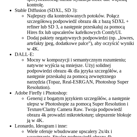
kontrolę.
Stable Diffusion (SDXL, SD 3):
Najlepszy dla kontrolowanych potoków. Połącz
szczegółową podpowiedź obrazu 4k z bazą SDXL +
refiner lub SD 3, a następnie przeskaluj za pomocą
Hires fix lub upscalerów kafelkowych ComfyUI.
Dodaj pakiety negatywnych podpowiedzi (np. „lowres,
artefakty jpeg, dodatkowe palce”), aby oczyścić wyniki
w 4K.
DALL·E:
Mocny w kompozycji i semantycznym rozumieniu;
natywne wyjścia są mniejsze. Użyj solidnej
podpowiedzi obrazu 4k dla języka szczegółów, a
następnie przeskaluj za pomocą zewnętrznego
narzędzia (Topaz, Real-ESRGAN, Photoshop Super
Resolution).
Adobe Firefly i Photoshop:
Generuj z bogatym językiem szczegółów, a następnie
ulepsz w Photoshopie za pomocą Super Resolution i
Texture/Clarity Camera Raw. Twoja podpowiedź
obrazu 4k prowadzi mikroteksturę; ulepszenie blokuje
ją w 4K.
Leonardo, Ideogram i inne:
Wiele oferuje wbudowane upscalery 2x/4x i
wyostrzanie. Stwórz podpowiedź obrazu 4k,