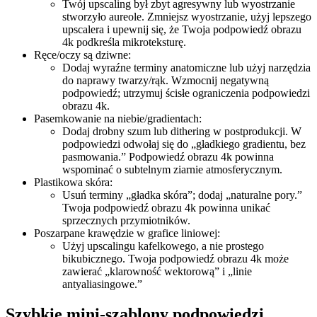
Twój upscaling był zbyt agresywny lub wyostrzanie
stworzyło aureole. Zmniejsz wyostrzanie, użyj lepszego
upscalera i upewnij się, że Twoja podpowiedź obrazu
4k podkreśla mikroteksturę.
Ręce/oczy są dziwne:
Dodaj wyraźne terminy anatomiczne lub użyj narzędzia
do naprawy twarzy/rąk. Wzmocnij negatywną
podpowiedź; utrzymuj ścisłe ograniczenia podpowiedzi
obrazu 4k.
Pasemkowanie na niebie/gradientach:
Dodaj drobny szum lub dithering w postprodukcji. W
podpowiedzi odwołaj się do „gładkiego gradientu, bez
pasmowania.” Podpowiedź obrazu 4k powinna
wspominać o subtelnym ziarnie atmosferycznym.
Plastikowa skóra:
Usuń terminy „gładka skóra”; dodaj „naturalne pory.”
Twoja podpowiedź obrazu 4k powinna unikać
sprzecznych przymiotników.
Poszarpane krawędzie w grafice liniowej:
Użyj upscalingu kafelkowego, a nie prostego
bikubicznego. Twoja podpowiedź obrazu 4k może
zawierać „klarowność wektorową” i „linie
antyaliasingowe.”
Szybkie mini-szablony podpowiedzi