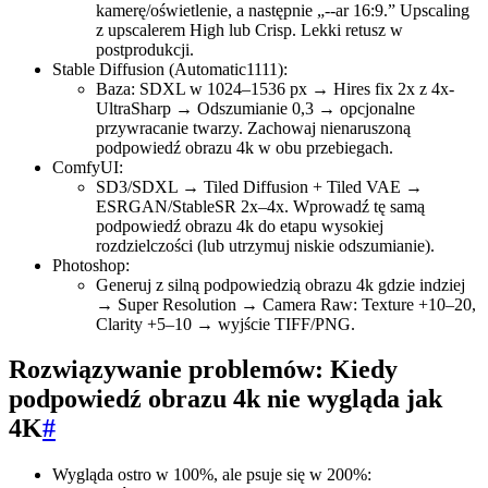
kamerę/oświetlenie, a następnie „--ar 16:9.” Upscaling
z upscalerem High lub Crisp. Lekki retusz w
postprodukcji.
Stable Diffusion (Automatic1111):
Baza: SDXL w 1024–1536 px → Hires fix 2x z 4x-
UltraSharp → Odszumianie 0,3 → opcjonalne
przywracanie twarzy. Zachowaj nienaruszoną
podpowiedź obrazu 4k w obu przebiegach.
ComfyUI:
SD3/SDXL → Tiled Diffusion + Tiled VAE →
ESRGAN/StableSR 2x–4x. Wprowadź tę samą
podpowiedź obrazu 4k do etapu wysokiej
rozdzielczości (lub utrzymuj niskie odszumianie).
Photoshop:
Generuj z silną podpowiedzią obrazu 4k gdzie indziej
→ Super Resolution → Camera Raw: Texture +10–20,
Clarity +5–10 → wyjście TIFF/PNG.
Rozwiązywanie problemów: Kiedy
podpowiedź obrazu 4k nie wygląda jak
4K
#
Wygląda ostro w 100%, ale psuje się w 200%: