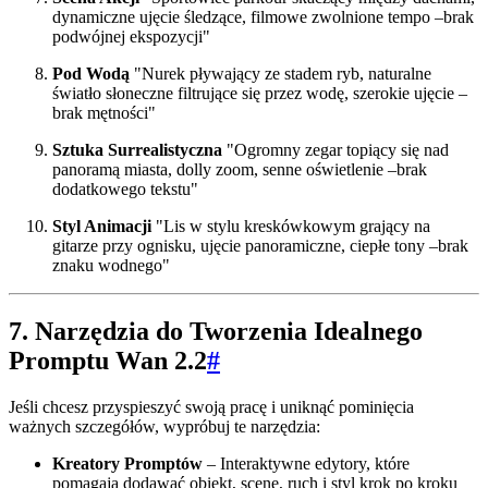
dynamiczne ujęcie śledzące, filmowe zwolnione tempo –brak
podwójnej ekspozycji"
Pod Wodą
"Nurek pływający ze stadem ryb, naturalne
światło słoneczne filtrujące się przez wodę, szerokie ujęcie –
brak mętności"
Sztuka Surrealistyczna
"Ogromny zegar topiący się nad
panoramą miasta, dolly zoom, senne oświetlenie –brak
dodatkowego tekstu"
Styl Animacji
"Lis w stylu kreskówkowym grający na
gitarze przy ognisku, ujęcie panoramiczne, ciepłe tony –brak
znaku wodnego"
7. Narzędzia do Tworzenia Idealnego
Promptu Wan 2.2
#
Jeśli chcesz przyspieszyć swoją pracę i uniknąć pominięcia
ważnych szczegółów, wypróbuj te narzędzia:
Kreatory Promptów
– Interaktywne edytory, które
pomagają dodawać obiekt, scenę, ruch i styl krok po kroku