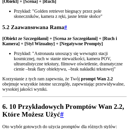
[Obiekt] + [Scena] + [Ruch]
Przykład: "Golden retriever biegnący przez pole
słoneczników, kamera z ręki, jasne letnie słońce"
5.2 Zaawansowana Rama
#
[Obiekt ze Szczegółami] + [Scena ze Szczegółami] + [Ruch i
Kamera] + [Styl Wizualny] + [Negatywne Prompty]
Przykład: "Astronauta unoszący się wewnątrz stacji
kosmicznej, ruch w stanie nieważkości, kamera POV,
ultrarealistyczne tekstury, filmowe oświetlenie, dramatyczne
cienie –brak flary obiektywu, –brak nakładki tekstowej"
Korzystanie z tych ram zapewnia, że Twój
prompt Wan 2.2
obejmuje wszystkie istotne szczegóły, zapewniając przewidywalne,
wysokiej jakości wyniki.
6. 10 Przykładowych Promptów Wan 2.2,
Które Możesz Użyć
#
Oto wybór gotowych do użycia promptów dla różnych stylów: