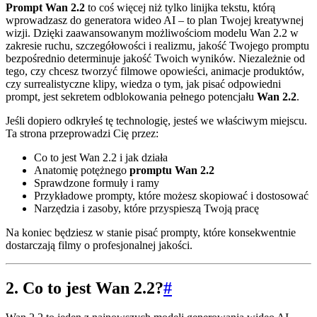
Prompt Wan 2.2
to coś więcej niż tylko linijka tekstu, którą
wprowadzasz do generatora wideo AI – to plan Twojej kreatywnej
wizji. Dzięki zaawansowanym możliwościom modelu Wan 2.2 w
zakresie ruchu, szczegółowości i realizmu, jakość Twojego promptu
bezpośrednio determinuje jakość Twoich wyników. Niezależnie od
tego, czy chcesz tworzyć filmowe opowieści, animacje produktów,
czy surrealistyczne klipy, wiedza o tym, jak pisać odpowiedni
prompt, jest sekretem odblokowania pełnego potencjału
Wan 2.2
.
Jeśli dopiero odkryłeś tę technologię, jesteś we właściwym miejscu.
Ta strona przeprowadzi Cię przez:
Co to jest Wan 2.2 i jak działa
Anatomię potężnego
promptu Wan 2.2
Sprawdzone formuły i ramy
Przykładowe prompty, które możesz skopiować i dostosować
Narzędzia i zasoby, które przyspieszą Twoją pracę
Na koniec będziesz w stanie pisać prompty, które konsekwentnie
dostarczają filmy o profesjonalnej jakości.
2. Co to jest Wan 2.2?
#