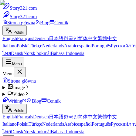
Story321.com
Story321.com
Strona główna
Blog
Cennik
Polski
English
Français
Deutsch
日本語
한국인
简体中文
繁體中文
Italiano
Polski
Türkçe
Nederlands
Arabic
español
Português
Русский
ภา
ไทย
Dansk
Norsk bokmål
Bahasa Indonesia
Menu
Menu
Strona główna
Image
Video
Writing
Blog
Cennik
Polski
English
Français
Deutsch
日本語
한국인
简体中文
繁體中文
Italiano
Polski
Türkçe
Nederlands
Arabic
español
Português
Русский
ภา
ไทย
Dansk
Norsk bokmål
Bahasa Indonesia