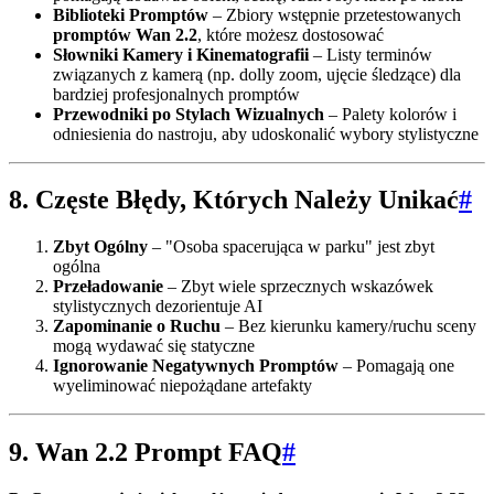
Biblioteki Promptów
– Zbiory wstępnie przetestowanych
promptów Wan 2.2
, które możesz dostosować
Słowniki Kamery i Kinematografii
– Listy terminów
związanych z kamerą (np. dolly zoom, ujęcie śledzące) dla
bardziej profesjonalnych promptów
Przewodniki po Stylach Wizualnych
– Palety kolorów i
odniesienia do nastroju, aby udoskonalić wybory stylistyczne
8. Częste Błędy, Których Należy Unikać
#
Zbyt Ogólny
– "Osoba spacerująca w parku" jest zbyt
ogólna
Przeładowanie
– Zbyt wiele sprzecznych wskazówek
stylistycznych dezorientuje AI
Zapominanie o Ruchu
– Bez kierunku kamery/ruchu sceny
mogą wydawać się statyczne
Ignorowanie Negatywnych Promptów
– Pomagają one
wyeliminować niepożądane artefakty
9. Wan 2.2 Prompt FAQ
#