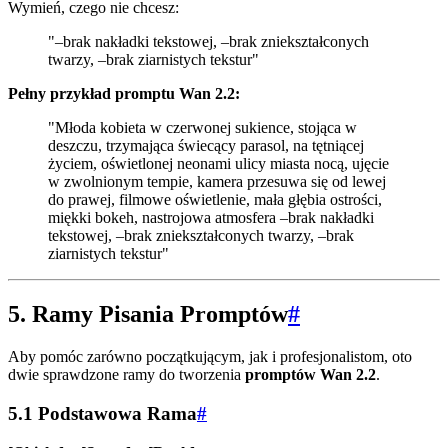
Wymień, czego nie chcesz:
"–brak nakładki tekstowej, –brak zniekształconych
twarzy, –brak ziarnistych tekstur"
Pełny przykład promptu Wan 2.2:
"Młoda kobieta w czerwonej sukience, stojąca w
deszczu, trzymająca świecący parasol, na tętniącej
życiem, oświetlonej neonami ulicy miasta nocą, ujęcie
w zwolnionym tempie, kamera przesuwa się od lewej
do prawej, filmowe oświetlenie, mała głębia ostrości,
miękki bokeh, nastrojowa atmosfera –brak nakładki
tekstowej, –brak zniekształconych twarzy, –brak
ziarnistych tekstur"
5. Ramy Pisania Promptów
#
Aby pomóc zarówno początkującym, jak i profesjonalistom, oto
dwie sprawdzone ramy do tworzenia
promptów Wan 2.2
.
5.1 Podstawowa Rama
#