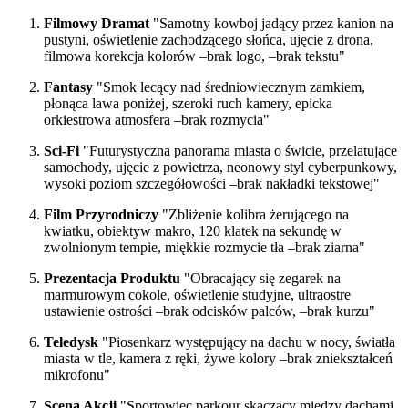
Filmowy Dramat
"Samotny kowboj jadący przez kanion na
pustyni, oświetlenie zachodzącego słońca, ujęcie z drona,
filmowa korekcja kolorów –brak logo, –brak tekstu"
Fantasy
"Smok lecący nad średniowiecznym zamkiem,
płonąca lawa poniżej, szeroki ruch kamery, epicka
orkiestrowa atmosfera –brak rozmycia"
Sci-Fi
"Futurystyczna panorama miasta o świcie, przelatujące
samochody, ujęcie z powietrza, neonowy styl cyberpunkowy,
wysoki poziom szczegółowości –brak nakładki tekstowej"
Film Przyrodniczy
"Zbliżenie kolibra żerującego na
kwiatku, obiektyw makro, 120 klatek na sekundę w
zwolnionym tempie, miękkie rozmycie tła –brak ziarna"
Prezentacja Produktu
"Obracający się zegarek na
marmurowym cokole, oświetlenie studyjne, ultraostre
ustawienie ostrości –brak odcisków palców, –brak kurzu"
Teledysk
"Piosenkarz występujący na dachu w nocy, światła
miasta w tle, kamera z ręki, żywe kolory –brak zniekształceń
mikrofonu"
Scena Akcji
"Sportowiec parkour skaczący między dachami,