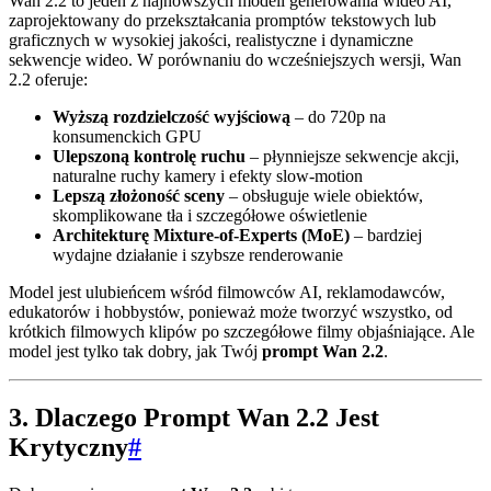
Wan 2.2 to jeden z najnowszych modeli generowania wideo AI,
zaprojektowany do przekształcania promptów tekstowych lub
graficznych w wysokiej jakości, realistyczne i dynamiczne
sekwencje wideo. W porównaniu do wcześniejszych wersji, Wan
2.2 oferuje:
Wyższą rozdzielczość wyjściową
– do 720p na
konsumenckich GPU
Ulepszoną kontrolę ruchu
– płynniejsze sekwencje akcji,
naturalne ruchy kamery i efekty slow-motion
Lepszą złożoność sceny
– obsługuje wiele obiektów,
skomplikowane tła i szczegółowe oświetlenie
Architekturę Mixture-of-Experts (MoE)
– bardziej
wydajne działanie i szybsze renderowanie
Model jest ulubieńcem wśród filmowców AI, reklamodawców,
edukatorów i hobbystów, ponieważ może tworzyć wszystko, od
krótkich filmowych klipów po szczegółowe filmy objaśniające. Ale
model jest tylko tak dobry, jak Twój
prompt Wan 2.2
.
3. Dlaczego Prompt Wan 2.2 Jest
Krytyczny
#