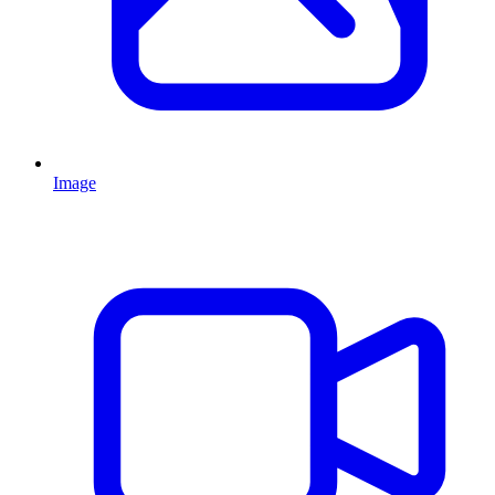
Image