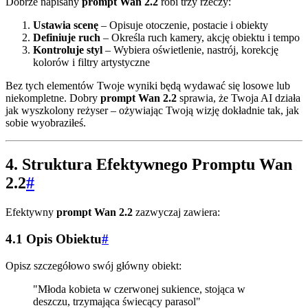
Dobrze napisany
prompt Wan 2.2
robi trzy rzeczy:
Ustawia scenę
– Opisuje otoczenie, postacie i obiekty
Definiuje ruch
– Określa ruch kamery, akcję obiektu i tempo
Kontroluje styl
– Wybiera oświetlenie, nastrój, korekcję
kolorów i filtry artystyczne
Bez tych elementów Twoje wyniki będą wydawać się losowe lub
niekompletne. Dobry
prompt Wan 2.2
sprawia, że Twoja AI działa
jak wyszkolony reżyser – ożywiając Twoją wizję dokładnie tak, jak
sobie wyobraziłeś.
4. Struktura Efektywnego Promptu Wan
2.2
#
Efektywny
prompt Wan 2.2
zazwyczaj zawiera:
4.1 Opis Obiektu
#
Opisz szczegółowo swój główny obiekt:
"Młoda kobieta w czerwonej sukience, stojąca w
deszczu, trzymająca świecący parasol"