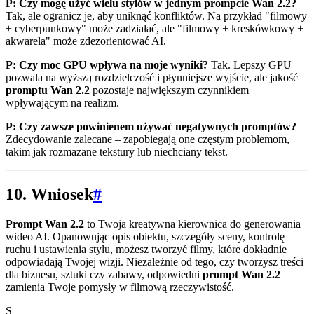
P: Czy mogę użyć wielu stylów w jednym prompcie Wan 2.2?
Tak, ale ogranicz je, aby uniknąć konfliktów. Na przykład "filmowy
+ cyberpunkowy" może zadziałać, ale "filmowy + kreskówkowy +
akwarela" może zdezorientować AI.
P: Czy moc GPU wpływa na moje wyniki?
Tak. Lepszy GPU
pozwala na wyższą rozdzielczość i płynniejsze wyjście, ale jakość
promptu Wan 2.2
pozostaje największym czynnikiem
wpływającym na realizm.
P: Czy zawsze powinienem używać negatywnych promptów?
Zdecydowanie zalecane – zapobiegają one częstym problemom,
takim jak rozmazane tekstury lub niechciany tekst.
10. Wniosek
#
Prompt Wan 2.2
to Twoja kreatywna kierownica do generowania
wideo AI. Opanowując opis obiektu, szczegóły sceny, kontrolę
ruchu i ustawienia stylu, możesz tworzyć filmy, które dokładnie
odpowiadają Twojej wizji. Niezależnie od tego, czy tworzysz treści
dla biznesu, sztuki czy zabawy, odpowiedni
prompt Wan 2.2
zamienia Twoje pomysły w filmową rzeczywistość.
S