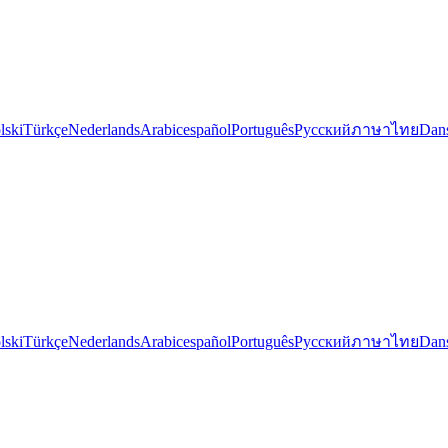
lski
Türkçe
Nederlands
Arabic
español
Português
Русский
ภาษาไทย
Dan
lski
Türkçe
Nederlands
Arabic
español
Português
Русский
ภาษาไทย
Dan