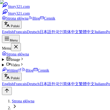
Story321.com
Story321.com
Strona główna
Blog
Cennik
Polski
English
Français
Deutsch
日本語
한국인
简体中文
繁體中文
Italiano
Po
Menu
Menu
Strona główna
Image
Video
Writing
Blog
Cennik
Polski
English
Français
Deutsch
日本語
한국인
简体中文
繁體中文
Italiano
Po
Strona główna