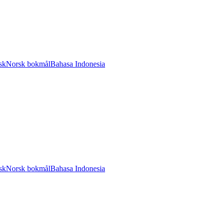
sk
Norsk bokmål
Bahasa Indonesia
sk
Norsk bokmål
Bahasa Indonesia