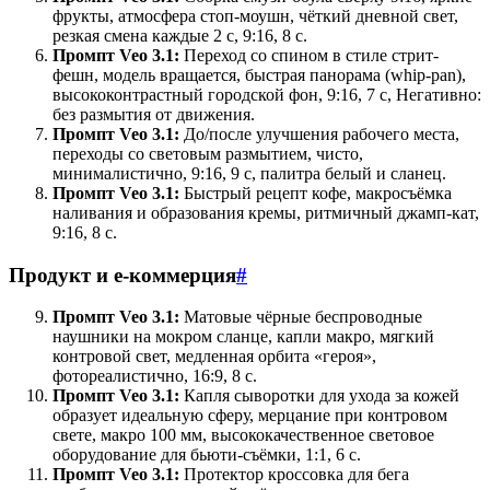
фрукты, атмосфера стоп-моушн, чёткий дневной свет,
резкая смена каждые 2 с, 9:16, 8 с.
Промпт Veo 3.1:
Переход со спином в стиле стрит-
фешн, модель вращается, быстрая панорама (whip-pan),
высококонтрастный городской фон, 9:16, 7 с, Негативно:
без размытия от движения.
Промпт Veo 3.1:
До/после улучшения рабочего места,
переходы со световым размытием, чисто,
минималистично, 9:16, 9 с, палитра белый и сланец.
Промпт Veo 3.1:
Быстрый рецепт кофе, макросъёмка
наливания и образования кремы, ритмичный джамп-кат,
9:16, 8 с.
Продукт и e-коммерция
#
Промпт Veo 3.1:
Матовые чёрные беспроводные
наушники на мокром сланце, капли макро, мягкий
контровой свет, медленная орбита «героя»,
фотореалистично, 16:9, 8 с.
Промпт Veo 3.1:
Капля сыворотки для ухода за кожей
образует идеальную сферу, мерцание при контровом
свете, макро 100 мм, высококачественное световое
оборудование для бьюти-съёмки, 1:1, 6 с.
Промпт Veo 3.1:
Протектор кроссовка для бега