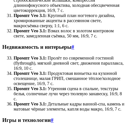
стробоскопические вспышки, компрессия
длиннофокусного объектива, холодная обесцвеченная
цветокоррекция, 16:9, 7 с.
Промпт Veo 3.1:
Крупный план ногтевого дизайна,
хромированные акценты в рассеянном свете,
макросъёмка сверху, 1:1, 6 с.
Промпт Veo 3.1:
Взмах волос в золотом контровом
свете, замедленная съёмка, 50 мм, 16:9, 7 с.
Недвижимость и интерьеры
#
Промпт Veo 3.1:
Пролёт по современной гостиной
(flythrough), мягкий дневной свет, движения параллакса,
16:9, 10 с.
Промпт Veo 3.1:
Продуктовая виньетка на кухонной
столешнице, малая ГРИП, смешанное тёплое/холодное
освещение, 16:9, 7 с.
Промпт Veo 3.1:
Утренняя сцена в спальне, текстуры
белья, солнечные лучи через тюлевую занавеску, 16:9, 8
с.
Промпт Veo 3.1:
Детальные кадры ванной-спа, камень и
матовые чёрные элементы, капля воды макро, 16:9, 7 с.
Игры и технологии
#