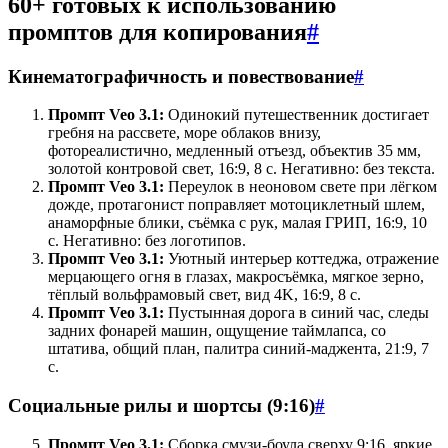
60+ готовых к использованию
промптов для копирования
#
Кинематографичность и повествование
#
Промпт Veo 3.1:
Одинокий путешественник достигает
гребня на рассвете, море облаков внизу,
фотореалистично, медленный отъезд, объектив 35 мм,
золотой контровой свет, 16:9, 8 с. Негативно: без текста.
Промпт Veo 3.1:
Переулок в неоновом свете при лёгком
дожде, протагонист поправляет мотоциклетный шлем,
анаморфные блики, съёмка с рук, малая ГРИП, 16:9, 10
с. Негативно: без логотипов.
Промпт Veo 3.1:
Уютный интерьер коттеджа, отражение
мерцающего огня в глазах, макросъёмка, мягкое зерно,
тёплый вольфрамовый свет, вид 4K, 16:9, 8 с.
Промпт Veo 3.1:
Пустынная дорога в синий час, следы
задних фонарей машин, ощущение таймлапса, со
штатива, общий план, палитра синий-маджента, 21:9, 7
с.
Социальные рилы и шортсы (9:16)
#
Промпт Veo 3.1:
Сборка смузи-боула сверху 9:16, яркие