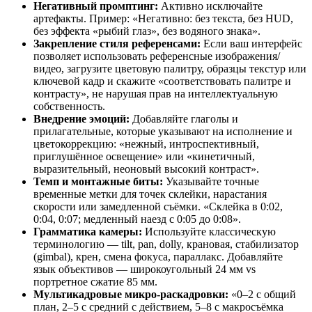
Негативный промптинг:
Активно исключайте
артефакты. Пример: «Негативно: без текста, без HUD,
без эффекта «рыбий глаз», без водяного знака».
Закрепление стиля референсами:
Если ваш интерфейс
позволяет использовать референсные изображения/
видео, загрузите цветовую палитру, образцы текстур или
ключевой кадр и скажите «соответствовать палитре и
контрасту», не нарушая прав на интеллектуальную
собственность.
Внедрение эмоций:
Добавляйте глаголы и
прилагательные, которые указывают на исполнение и
цветокоррекцию: «нежный, интроспективный,
приглушённое освещение» или «кинетичный,
выразительный, неоновый высокий контраст».
Темп и монтажные биты:
Указывайте точные
временные метки для точек склейки, нарастания
скорости или замедленной съёмки. «Склейка в 0:02,
0:04, 0:07; медленный наезд с 0:05 до 0:08».
Грамматика камеры:
Используйте классическую
терминологию — tilt, pan, dolly, крановая, стабилизатор
(gimbal), крен, смена фокуса, параллакс. Добавляйте
язык объективов — широкоугольный 24 мм vs
портретное сжатие 85 мм.
Мультикадровые микро-раскадровки:
«0–2 с общий
план, 2–5 с средний с действием, 5–8 с макросъёмка