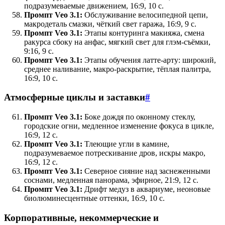
подразумеваемые движением, 16:9, 10 с.
Промпт Veo 3.1:
Обслуживание велосипедной цепи,
макродеталь смазки, чёткий свет гаража, 16:9, 9 с.
Промпт Veo 3.1:
Этапы контуринга макияжа, смена
ракурса сбоку на анфас, мягкий свет для глэм-съёмки,
9:16, 9 с.
Промпт Veo 3.1:
Этапы обучения латте-арту: широкий,
среднее наливание, макро-раскрытие, тёплая палитра,
16:9, 10 с.
Атмосферные циклы и заставки
#
Промпт Veo 3.1:
Боке дождя по оконному стеклу,
городские огни, медленное изменение фокуса в цикле,
16:9, 12 с.
Промпт Veo 3.1:
Тлеющие угли в камине,
подразумеваемое потрескивание дров, искры макро,
16:9, 12 с.
Промпт Veo 3.1:
Северное сияние над заснеженными
соснами, медленная панорама, эфирное, 21:9, 12 с.
Промпт Veo 3.1:
Дрифт медуз в аквариуме, неоновые
биолюминесцентные оттенки, 16:9, 10 с.
Корпоративные, некоммерческие и