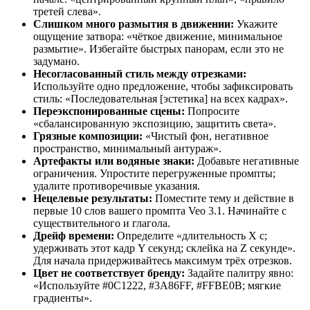
третей слева».
Слишком много размытия в движении:
Укажите
ощущение затвора: «чёткое движение, минимальное
размытие». Избегайте быстрых панорам, если это не
задумано.
Несогласованный стиль между отрезками:
Используйте одно предложение, чтобы зафиксировать
стиль: «Последовательная [эстетика] на всех кадрах».
Переэкспонированные сцены:
Попросите
«сбалансированную экспозицию, защитить света».
Грязные композиции:
«Чистый фон, негативное
пространство, минимальный антураж».
Артефакты или водяные знаки:
Добавьте негативные
ограничения. Упростите перегруженные промпты;
удалите противоречивые указания.
Нецелевые результаты:
Поместите тему и действие в
первые 10 слов вашего промпта Veo 3.1. Начинайте с
существительного и глагола.
Дрейф времени:
Определите «длительность X с;
удерживать этот кадр Y секунд; склейка на Z секунде».
Для начала придерживайтесь максимум трёх отрезков.
Цвет не соответствует бренду:
Задайте палитру явно:
«Используйте #0C1222, #3A86FF, #FFBE0B; мягкие
градиенты».