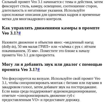
Сильный промпт Veo 3.1 начинается с темы и действия, затем
фиксирует стиль, камеру, освещение, соотношение сторон,
длительность и негативные указания. Используйте
односложные описания для одиночных кадров и временные
метки для многокадрового контроля.
Как управлять движениями камеры в промпте
Veo 3.1?
#
Назовите движение и объектив явно: «медленный наезд
(dolly-in), 50 мм малая ГРИП» или «съёмка с рук с лёгким
покачиванием, 35 мм». Поместите это ближе к началу
промпта Veo 3.1 для приоритета.
Могу ли я добавить звук или диалог с помощью
промпта Veo 3.1?
#
Veo фокусируется на визуале. Используйте свой промпт Veo
3.1, чтобы синхронизировать монтаж с битами или паузами в
закадровом голосе, затем добавьте звук на постпродакшне.
Если ваша среда поддерживает аудиокондиционирование,
отметьте «синхронизировать движение губ с
предоставленным VO» и предоставьте дорожку.