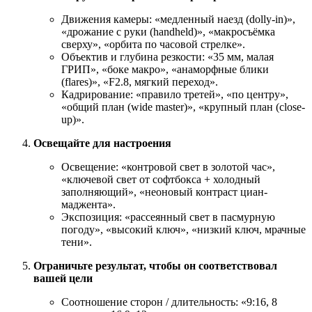
Движения камеры: «медленный наезд (dolly-in)»,
«дрожание с руки (handheld)», «макросъёмка
сверху», «орбита по часовой стрелке».
Объектив и глубина резкости: «35 мм, малая
ГРИП», «боке макро», «анаморфные блики
(flares)», «F2.8, мягкий переход».
Кадрирование: «правило третей», «по центру»,
«общий план (wide master)», «крупный план (close-
up)».
Освещайте для настроения
Освещение: «контровой свет в золотой час»,
«ключевой свет от софтбокса + холодный
заполняющий», «неоновый контраст циан-
маджента».
Экспозиция: «рассеянный свет в пасмурную
погоду», «высокий ключ», «низкий ключ, мрачные
тени».
Ограничьте результат, чтобы он соответствовал
вашей цели
Соотношение сторон / длительность: «9:16, 8