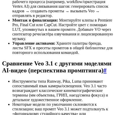
рабочего процесса (например, workflow/оркестрация
Vertex AI) для связывания шагов: генерировать список
кадров → создавать промпты → вызывать Veo →
отправлять в редактор.
Монтаж и финализация:
Монтируйте клипы в Premiere
Pro, Final Cut или CapCut. Настройте цвет с помощью
LUT, упомянутых в вашем промпте. Добавьте VO через
синтезатор речи/актёра озвучивания и лицензированную
музыку.
Управление активами:
Храните палитры бренда,
листы SFX и пресеты промптов в общей библиотеке для
повторного использования командой.
Сравнение Veo 3.1 с другими моделями
AI-видео (перспектива промптинга)
#
Инструменты типа Runway, Pika, Luma принимают
сопоставимый язык камеры/освещения. Veo 3.1 часто
вознаграждает классические кинематографические
термины (мм объектива, ГРИП, наезд/смена фокуса) и
детальное художественное оформление.
Некоторые модели по умолчанию склоняются к
стилизации; ваш промпт Veo 3.1 может подтолкнуть к
«фотореализму студийного качества» или