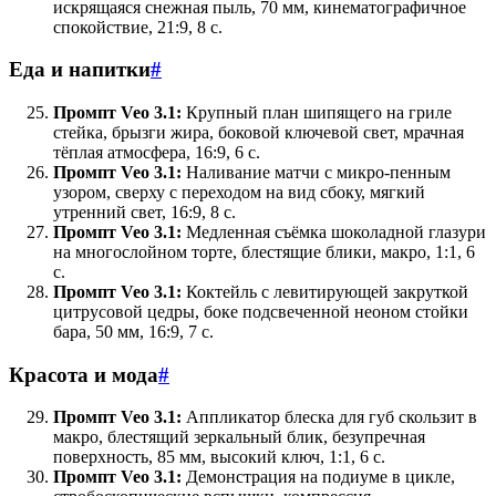
искрящаяся снежная пыль, 70 мм, кинематографичное
спокойствие, 21:9, 8 с.
Еда и напитки
#
Промпт Veo 3.1:
Крупный план шипящего на гриле
стейка, брызги жира, боковой ключевой свет, мрачная
тёплая атмосфера, 16:9, 6 с.
Промпт Veo 3.1:
Наливание матчи с микро-пенным
узором, сверху с переходом на вид сбоку, мягкий
утренний свет, 16:9, 8 с.
Промпт Veo 3.1:
Медленная съёмка шоколадной глазури
на многослойном торте, блестящие блики, макро, 1:1, 6
с.
Промпт Veo 3.1:
Коктейль с левитирующей закруткой
цитрусовой цедры, боке подсвеченной неоном стойки
бара, 50 мм, 16:9, 7 с.
Красота и мода
#
Промпт Veo 3.1:
Аппликатор блеска для губ скользит в
макро, блестящий зеркальный блик, безупречная
поверхность, 85 мм, высокий ключ, 1:1, 6 с.
Промпт Veo 3.1:
Демонстрация на подиуме в цикле,