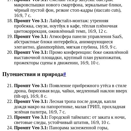
макровспышки нового смартфона, зеркальные блики,
чёрный пустой фон, резкие стоп-кадры (staccato cuts),
16:9, 7 с.
Промпт Veo 3.1:
Лайфстайл-монтаж: утренняя
пробежка, смузи, ноутбук в кафе, тёплая плёночная
цветокоррекция, оживлённый темп, 16:9, 12 с.
Промпт Veo 3.1:
Атмосфера панели управления SaaS,
абстрактные блоки интерфейса, анимирующиеся
элегантно, glassmorphism, мягкая глубина, 16:9, 9 с.
Промпт Veo 3.1:
Промо конференции: боке оживлённой
выставочной площадки, крупный план рукопожатия,
прожекторы сцены в движении, 16:9, 10 с.
Путешествия и природа
#
Промпт Veo 3.1:
Появление прибрежного утёса в стиле
дрона, бирюзовая вода, чайки, медленный наклон вверх
(tilt-up), 16:9, 8 с.
Промпт Veo 3.1:
Лесная тропа после дождя, капли
дождя макро на папоротнике, малая ГРИП, прохладная
зелёная палитра, 16:9, 7 с.
Промпт Veo 3.1:
Городской таймлапс: от заката к ночи,
световые следы, устойчивый штатив, 16:9, 10 с.
Промпт Veo 3.1:
Панорама заснеженной горы,