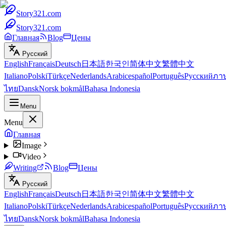
Story321.com
Story321.com
Главная
Blog
Цены
Русский
English
Français
Deutsch
日本語
한국인
简体中文
繁體中文
Italiano
Polski
Türkçe
Nederlands
Arabic
español
Português
Русский
ภา
ไทย
Dansk
Norsk bokmål
Bahasa Indonesia
Menu
Menu
Главная
Image
Video
Writing
Blog
Цены
Русский
English
Français
Deutsch
日本語
한국인
简体中文
繁體中文
Italiano
Polski
Türkçe
Nederlands
Arabic
español
Português
Русский
ภา
ไทย
Dansk
Norsk bokmål
Bahasa Indonesia