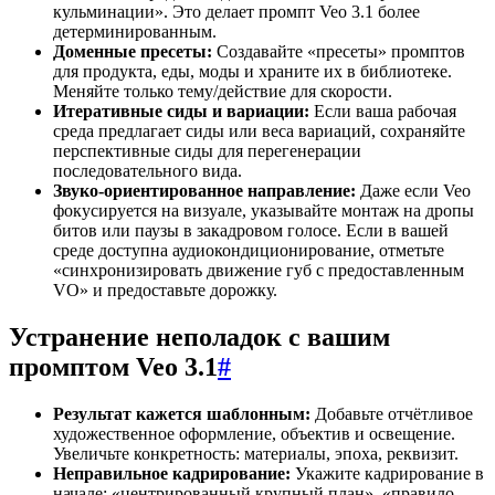
кульминации». Это делает промпт Veo 3.1 более
детерминированным.
Доменные пресеты:
Создавайте «пресеты» промптов
для продукта, еды, моды и храните их в библиотеке.
Меняйте только тему/действие для скорости.
Итеративные сиды и вариации:
Если ваша рабочая
среда предлагает сиды или веса вариаций, сохраняйте
перспективные сиды для перегенерации
последовательного вида.
Звуко-ориентированное направление:
Даже если Veo
фокусируется на визуале, указывайте монтаж на дропы
битов или паузы в закадровом голосе. Если в вашей
среде доступна аудиокондиционирование, отметьте
«синхронизировать движение губ с предоставленным
VO» и предоставьте дорожку.
Устранение неполадок с вашим
промптом Veo 3.1
#
Результат кажется шаблонным:
Добавьте отчётливое
художественное оформление, объектив и освещение.
Увеличьте конкретность: материалы, эпоха, реквизит.
Неправильное кадрирование:
Укажите кадрирование в
начале: «центрированный крупный план», «правило