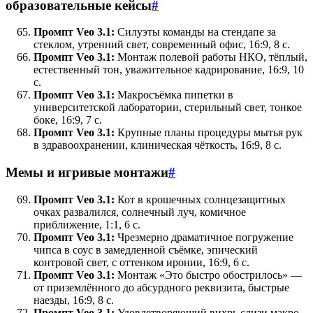
образовательные кейсы
#
Промпт Veo 3.1:
Силуэты команды на стендапе за
стеклом, утренний свет, современный офис, 16:9, 8 с.
Промпт Veo 3.1:
Монтаж полевой работы НКО, тёплый,
естественный тон, уважительное кадрирование, 16:9, 10
с.
Промпт Veo 3.1:
Макросъёмка пипетки в
университетской лаборатории, стерильный свет, тонкое
боке, 16:9, 7 с.
Промпт Veo 3.1:
Крупные планы процедуры мытья рук
в здравоохранении, клиническая чёткость, 16:9, 8 с.
Мемы и игривые монтажи
#
Промпт Veo 3.1:
Кот в крошечных солнцезащитных
очках развалился, солнечный луч, комичное
приближение, 1:1, 6 с.
Промпт Veo 3.1:
Чрезмерно драматичное погружение
чипса в соус в замедленной съёмке, эпический
контровой свет, с оттенком иронии, 16:9, 6 с.
Промпт Veo 3.1:
Монтаж «Это быстро обострилось» —
от приземлённого до абсурдного реквизита, быстрые
наезды, 16:9, 8 с.
Промпт Veo 3.1:
Удовлетворяющий вихрь слизи макро,