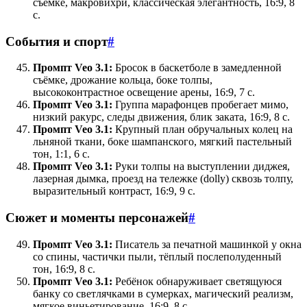
съёмке, макровихри, классическая элегантность, 16:9, 8
с.
События и спорт
#
Промпт Veo 3.1:
Бросок в баскетболе в замедленной
съёмке, дрожание кольца, боке толпы,
высококонтрастное освещение арены, 16:9, 7 с.
Промпт Veo 3.1:
Группа марафонцев пробегает мимо,
низкий ракурс, следы движения, блик заката, 16:9, 8 с.
Промпт Veo 3.1:
Крупный план обручальных колец на
льняной ткани, боке шампанского, мягкий пастельный
тон, 1:1, 6 с.
Промпт Veo 3.1:
Руки толпы на выступлении диджея,
лазерная дымка, проезд на тележке (dolly) сквозь толпу,
выразительный контраст, 16:9, 9 с.
Сюжет и моменты персонажей
#
Промпт Veo 3.1:
Писатель за печатной машинкой у окна
со спины, частички пыли, тёплый послеполуденный
тон, 16:9, 8 с.
Промпт Veo 3.1:
Ребёнок обнаруживает светящуюся
банку со светлячками в сумерках, магический реализм,
мягкое виньетирование, 16:9, 8 с.