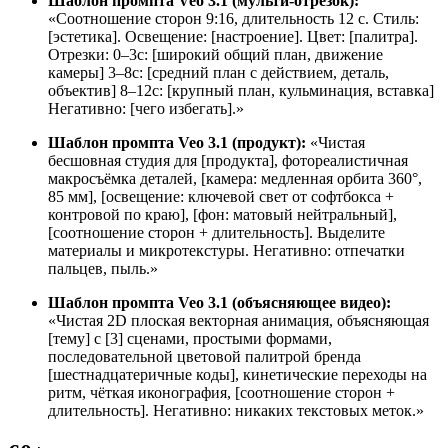
Шаблон промпта Veo 3.1 (мульти-отрезок):
«Соотношение сторон 9:16, длительность 12 с. Стиль:
[эстетика]. Освещение: [настроение]. Цвет: [палитра].
Отрезки: 0–3с: [широкий общий план, движение
камеры] 3–8с: [средний план с действием, деталь,
объектив] 8–12с: [крупный план, кульминация, вставка]
Негативно: [чего избегать].»
Шаблон промпта Veo 3.1 (продукт):
«Чистая
бесшовная студия для [продукта], фотореалистичная
макросъёмка деталей, [камера: медленная орбита 360°,
85 мм], [освещение: ключевой свет от софтбокса +
контровой по краю], [фон: матовый нейтральный],
[соотношение сторон + длительность]. Выделите
материалы и микротекстуры. Негативно: отпечатки
пальцев, пыль.»
Шаблон промпта Veo 3.1 (объясняющее видео):
«Чистая 2D плоская векторная анимация, объясняющая
[тему] с [3] сценами, простыми формами,
последовательной цветовой палитрой бренда
[шестнадцатеричные коды], кинетические переходы на
ритм, чёткая иконография, [соотношение сторон +
длительность]. Негативно: никаких текстовых меток.»