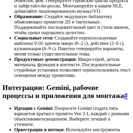
объектив, фон. Генерируйте геройские циклы продукта
и лайфстайл-би-роллы. Монтажируйте в вашем NLE,
добавляйте лицензированную музыку/VO.
Образование:
Создайте модульную библиотеку
объясняющих промптов 2D и тактильных.
Поддерживайте последовательный цвет и стиль иконок,
чтобы уроки ощущались целостно.
Социальные сети:
Создавайте переиспользуемые
шаблоны 9:16: крючок макро (0–2 с), действие (2–6 с),
кульминация (6–9 с). Пакетно генерируйте варианты,
меняя только существительные темы.
Продуктовые демонстрации:
Макро-герой, деталь
материала, функция в контексте. Последовательные
студийные установки позволяют переиспользовать текст
освещения между промптами.
Интеграции: Gemini, рабочие
процессы и приложения для монтажа
#
Идеация с Gemini:
Попросите Gemini создать пять
вариантов краткого промпта Veo 3.1, каждый с разными
объективами/освещением. Выберите лучший и
уточните.
Оркестрация и потоки:
Используйте инструменты