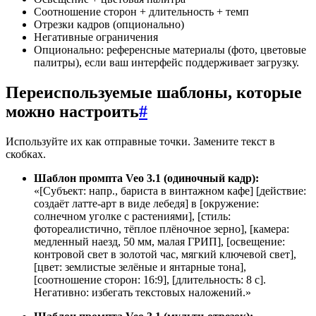
Соотношение сторон + длительность + темп
Отрезки кадров (опционально)
Негативные ограничения
Опционально: референсные материалы (фото, цветовые
палитры), если ваш интерфейс поддерживает загрузку.
Переиспользуемые шаблоны, которые
можно настроить
#
Используйте их как отправные точки. Замените текст в
скобках.
Шаблон промпта Veo 3.1 (одиночный кадр):
«[Субъект: напр., бариста в винтажном кафе] [действие:
создаёт латте-арт в виде лебедя] в [окружение:
солнечном уголке с растениями], [стиль:
фотореалистично, тёплое плёночное зерно], [камера:
медленный наезд, 50 мм, малая ГРИП], [освещение:
контровой свет в золотой час, мягкий ключевой свет],
[цвет: землистые зелёные и янтарные тона],
[соотношение сторон: 16:9], [длительность: 8 с].
Негативно: избегать текстовых наложений.»