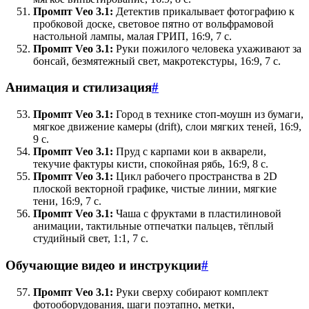
Промпт Veo 3.1:
Детектив прикалывает фотографию к
пробковой доске, световое пятно от вольфрамовой
настольной лампы, малая ГРИП, 16:9, 7 с.
Промпт Veo 3.1:
Руки пожилого человека ухаживают за
бонсай, безмятежный свет, макротекстуры, 16:9, 7 с.
Анимация и стилизация
#
Промпт Veo 3.1:
Город в технике стоп-моушн из бумаги,
мягкое движение камеры (drift), слои мягких теней, 16:9,
9 с.
Промпт Veo 3.1:
Пруд с карпами кои в акварели,
текучие фактуры кисти, спокойная рябь, 16:9, 8 с.
Промпт Veo 3.1:
Цикл рабочего пространства в 2D
плоской векторной графике, чистые линии, мягкие
тени, 16:9, 7 с.
Промпт Veo 3.1:
Чаша с фруктами в пластилиновой
анимации, тактильные отпечатки пальцев, тёплый
студийный свет, 1:1, 7 с.
Обучающие видео и инструкции
#
Промпт Veo 3.1:
Руки сверху собирают комплект
фотооборудования, шаги поэтапно, метки,