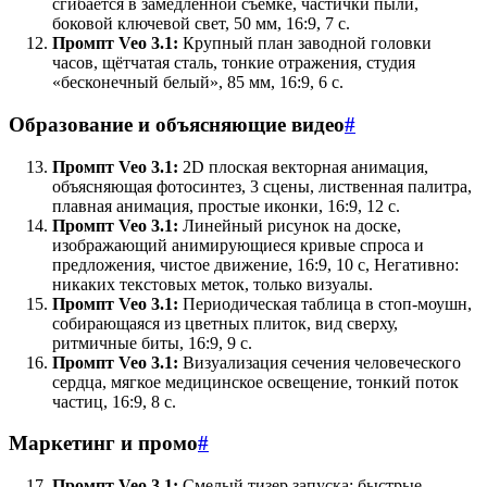
сгибается в замедленной съёмке, частички пыли,
боковой ключевой свет, 50 мм, 16:9, 7 с.
Промпт Veo 3.1:
Крупный план заводной головки
часов, щётчатая сталь, тонкие отражения, студия
«бесконечный белый», 85 мм, 16:9, 6 с.
Образование и объясняющие видео
#
Промпт Veo 3.1:
2D плоская векторная анимация,
объясняющая фотосинтез, 3 сцены, лиственная палитра,
плавная анимация, простые иконки, 16:9, 12 с.
Промпт Veo 3.1:
Линейный рисунок на доске,
изображающий анимирующиеся кривые спроса и
предложения, чистое движение, 16:9, 10 с, Негативно:
никаких текстовых меток, только визуалы.
Промпт Veo 3.1:
Периодическая таблица в стоп-моушн,
собирающаяся из цветных плиток, вид сверху,
ритмичные биты, 16:9, 9 с.
Промпт Veo 3.1:
Визуализация сечения человеческого
сердца, мягкое медицинское освещение, тонкий поток
частиц, 16:9, 8 с.
Маркетинг и промо
#
Промпт Veo 3.1:
Смелый тизер запуска: быстрые