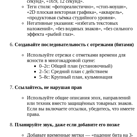
секунд», «16:9, 12 секунд».
Теги стиля: «фотореалистично», «стоп-моушн»,
«2D плоская векторная графика», «акварель»,
«продуктовая съёмка студийного уровня».
Негативные указания: «избегать текстовых
наложений», «без водяных знаков», «без сильного
эффекта «рыбий глаз».
Создавайте последовательность с отрезками (битами)
Используйте отрезки с отметками времени для
ясности в многокадровой сцене:
0–2с: Общий план (установочный)
2–5с: Средний план с действием
5–8с: Крупный план, кульминация
Ссылайтесь, не нарушая прав
Используйте общие описания эпох, направлений
или техник вместо защищённых товарных знаков.
Если вы включаете отсылки, убедитесь, что имеете
права.
Планируйте звук, даже если добавите его позже
Добавьте временные метки — «падение бита на 3-