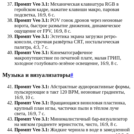
Промпт Veo 3.1:
Механическая клавиатура RGB в
геройском кадре, нажатие клавиши макро, паровая
подсветка, 16:9, 6 с.
Промпт Veo 3.1:
POV гонок дронов через неоновые
ворота, быстрое размытие движения, динамическое
ощущение от FPV, 16:9, 8 с.
Промпт Veo 3.1:
Эстетика экрана загрузки ретро-
консоли, строчная развёртка CRT, ностальгическая
палитра, 4:3, 7 с.
Промпт Veo 3.1:
Кинематографичное
макропутешествие по печатной плате, малая ГРИП,
холодное голубовато-зелёное освещение, 16:9, 8 с.
Музыка и визуализаторы
#
Промпт Veo 3.1:
Абстрактные аудиореактивные формы,
пульсирующие в такт 120 BPM, неоновые градиенты,
16:9, 10 с.
Промпт Veo 3.1:
Вращающаяся виниловая пластинка,
крупный план иглы, частички пыли в тёплом луче
света, 16:9, 7 с.
Промпт Veo 3.1:
Минималистичный бар-визуализатор
на мягком градиенте зернистости, чисто, 16:9, 8 с.
Промпт Veo 3.1:
Жидкие чернила в воде в замедленной