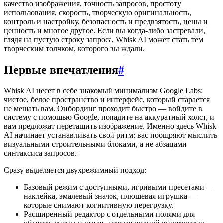
качество изображения, точность запросов, простоту
использования, скорость, творческую оригинальность,
контроль и настройку, безопасность и предвзятость, цены и
ценность и многое другое. Если вы когда-либо застревали,
глядя на пустую строку запроса, Whisk AI может стать тем
творческим толчком, которого вы ждали.
Первые впечатления
#
Whisk AI несет в себе знакомый минимализм Google Labs:
чистое, белое пространство и интерфейс, который старается
не мешать вам. Онбординг проходит быстро — войдите в
систему с помощью Google, попадите на аккуратный холст, и
вам предложат перетащить изображение. Именно здесь Whisk
AI начинает устанавливать свой ритм: вас поощряют мыслить
визуальными строительными блоками, а не абзацами
синтаксиса запросов.
Сразу выделяется двухрежимный подход:
Базовый режим с доступными, игривыми пресетами —
наклейка, эмалевый значок, плюшевая игрушка —
которые снимают когнитивную перегрузку.
Расширенный редактор с отдельными полями для
объекта, сцены и стиля, а также полной видимостью