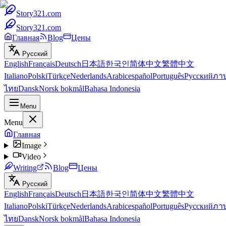
Story321.com
Story321.com
Главная
Blog
Цены
Русский
English
Français
Deutsch
日本語
한국인
简体中文
繁體中文
Italiano
Polski
Türkçe
Nederlands
Arabic
español
Português
Русский
ภา
ไทย
Dansk
Norsk bokmål
Bahasa Indonesia
Menu
Menu
Главная
Image
Video
Writing
Blog
Цены
Русский
English
Français
Deutsch
日本語
한국인
简体中文
繁體中文
Italiano
Polski
Türkçe
Nederlands
Arabic
español
Português
Русский
ภา
ไทย
Dansk
Norsk bokmål
Bahasa Indonesia