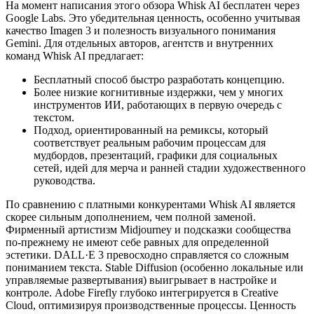
На момент написания этого обзора Whisk AI бесплатен через
Google Labs. Это убедительная ценность, особенно учитывая
качество Imagen 3 и полезность визуального понимания
Gemini. Для отдельных авторов, агентств и внутренних
команд Whisk AI предлагает:
Бесплатный способ быстро разработать концепцию.
Более низкие когнитивные издержки, чем у многих
инструментов ИИ, работающих в первую очередь с
текстом.
Подход, ориентированный на ремиксы, который
соответствует реальным рабочим процессам для
мудбордов, презентаций, графики для социальных
сетей, идей для мерча и ранней стадии художественного
руководства.
По сравнению с платными конкурентами Whisk AI является
скорее сильным дополнением, чем полной заменой.
Фирменный артистизм Midjourney и подсказки сообщества
по-прежнему не имеют себе равных для определенной
эстетики. DALL·E 3 превосходно справляется со сложным
пониманием текста. Stable Diffusion (особенно локальные или
управляемые развертывания) выигрывает в настройке и
контроле. Adobe Firefly глубоко интегрируется в Creative
Cloud, оптимизируя производственные процессы. Ценность