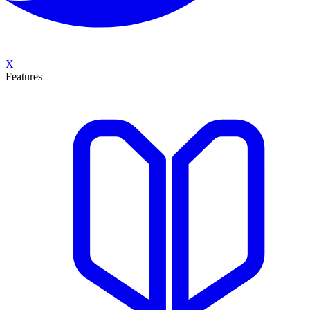
X
Features