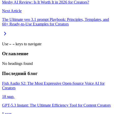
Meshy AI Review: Is It Worth It in 2026 for Creators?
Next Article
The Ultimate veo 3.1 prompt Playbook: Principles, Templates, and
60+ Ready-to-Use Examples for Creators
Use
keys to navigate
←
→
Оглавление
No headings found
Последний блог
Fish Audio S2: The Most Expressive Open-Source Voice AI for
Creators
18 мар.
GPT-5.3 Instant: The Ultimate Efficiency Tool for Content Creators
5 мар.