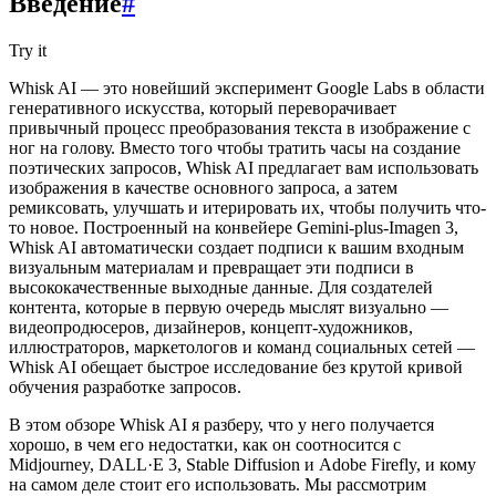
Введение
#
Try it
Whisk AI — это новейший эксперимент Google Labs в области
генеративного искусства, который переворачивает
привычный процесс преобразования текста в изображение с
ног на голову. Вместо того чтобы тратить часы на создание
поэтических запросов, Whisk AI предлагает вам использовать
изображения в качестве основного запроса, а затем
ремиксовать, улучшать и итерировать их, чтобы получить что-
то новое. Построенный на конвейере Gemini-plus-Imagen 3,
Whisk AI автоматически создает подписи к вашим входным
визуальным материалам и превращает эти подписи в
высококачественные выходные данные. Для создателей
контента, которые в первую очередь мыслят визуально —
видеопродюсеров, дизайнеров, концепт-художников,
иллюстраторов, маркетологов и команд социальных сетей —
Whisk AI обещает быстрое исследование без крутой кривой
обучения разработке запросов.
В этом обзоре Whisk AI я разберу, что у него получается
хорошо, в чем его недостатки, как он соотносится с
Midjourney, DALL·E 3, Stable Diffusion и Adobe Firefly, и кому
на самом деле стоит его использовать. Мы рассмотрим