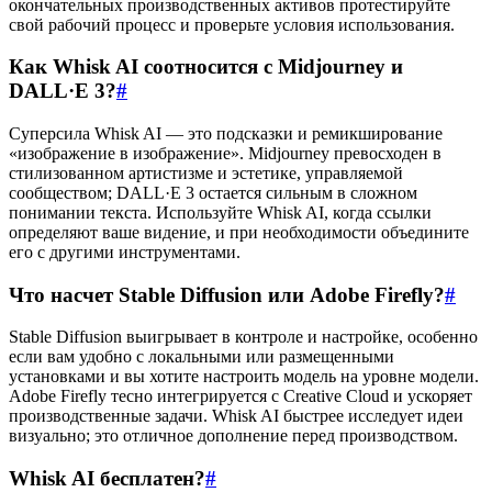
окончательных производственных активов протестируйте
свой рабочий процесс и проверьте условия использования.
Как Whisk AI соотносится с Midjourney и
DALL·E 3?
#
Суперсила Whisk AI — это подсказки и ремикширование
«изображение в изображение». Midjourney превосходен в
стилизованном артистизме и эстетике, управляемой
сообществом; DALL·E 3 остается сильным в сложном
понимании текста. Используйте Whisk AI, когда ссылки
определяют ваше видение, и при необходимости объедините
его с другими инструментами.
Что насчет Stable Diffusion или Adobe Firefly?
#
Stable Diffusion выигрывает в контроле и настройке, особенно
если вам удобно с локальными или размещенными
установками и вы хотите настроить модель на уровне модели.
Adobe Firefly тесно интегрируется с Creative Cloud и ускоряет
производственные задачи. Whisk AI быстрее исследует идеи
визуально; это отличное дополнение перед производством.
Whisk AI бесплатен?
#