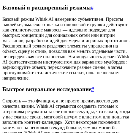
Базовый и расширенный режимы
#
Базовый режим Whisk AI намеренно субъективен. Пресеты
наклейки, эмалевого значка и плюшевой игрушки действуют
как стилистические макросы — идеально подходят для
быстрых концепций для социальных сетей или витрин
магазинов, разработки идей для мерча и игривых прототипов.
Расширенный режим разделяет элементы управления на
объект, сцену и стиль, позволяя вам менять отдельные части,
не переделывая все полностью. Эта модульность делает Whisk
AI фантастическим инструментом для вариантов мудбордов:
зафиксируйте объект, переключайте разные сцены, а затем
прослушивайте стилистические ссылки, пока не щелкнет
направление.
Быстрое визуальное исследование
#
Скорость — это функция, а не просто преимущество для
качества жизни. Whisk AI стремится создавать готовые к
итерациям результаты за считанные секунды, что важно, когда
у вас сжатые сроки, мозговой штурм с клиентом или попытка
заполнить контент-календарь. Хотя некоторые поколения
занимают на несколько секунд больше, чем вы могли бы
надеяться, Whisk AI все еще достаточно быстр для живых