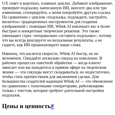
UX сияет в коротких, плавных циклах. Добавьте изображение,
проверьте подсказку, написанную ИИ, внесите два или три
изменения, сгенерируйте, а затем попробуйте другую ссылку.
По сравнению с циклом «подсказка, подождите, настройте,
молитесь» традиционных инструментов для создания
изображений с помощью ИИ, Whisk AI вовлекает вас в более
быстрые и конкретные творческие решения. Это также
уменьшает страх «неправильно составить подсказки», потому
что вы всегда реагируете на визуальные результаты, а не
гадаете, как ИИ проанализирует ваши слова.
Наконец, что касается скорости, Whisk AI быстр, но не
мгновенен. Ожидайте несколько секунд на поколение. В
рабочих процессах пакетной обработки — когда клиент
зависает или вы находитесь в прямом эфире на творческом
звонке — эти секунды могут складываться, но недостаточно,
чтобы стать препятствием для заключения сделки. Для
большинства создателей каденция Whisk AI — это обновление
по сравнению с типичными генераторами, работающими
только с текстом, которые требуют длительной настройки
подсказок.
Цены и ценность
#