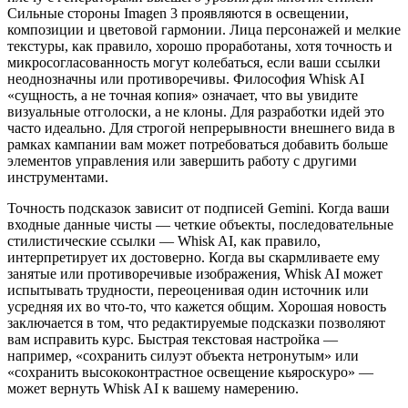
Сильные стороны Imagen 3 проявляются в освещении,
композиции и цветовой гармонии. Лица персонажей и мелкие
текстуры, как правило, хорошо проработаны, хотя точность и
микросогласованность могут колебаться, если ваши ссылки
неоднозначны или противоречивы. Философия Whisk AI
«сущность, а не точная копия» означает, что вы увидите
визуальные отголоски, а не клоны. Для разработки идей это
часто идеально. Для строгой непрерывности внешнего вида в
рамках кампании вам может потребоваться добавить больше
элементов управления или завершить работу с другими
инструментами.
Точность подсказок зависит от подписей Gemini. Когда ваши
входные данные чисты — четкие объекты, последовательные
стилистические ссылки — Whisk AI, как правило,
интерпретирует их достоверно. Когда вы скармливаете ему
занятые или противоречивые изображения, Whisk AI может
испытывать трудности, переоценивая один источник или
усредняя их во что-то, что кажется общим. Хорошая новость
заключается в том, что редактируемые подсказки позволяют
вам исправить курс. Быстрая текстовая настройка —
например, «сохранить силуэт объекта нетронутым» или
«сохранить высококонтрастное освещение кьяроскуро» —
может вернуть Whisk AI к вашему намерению.