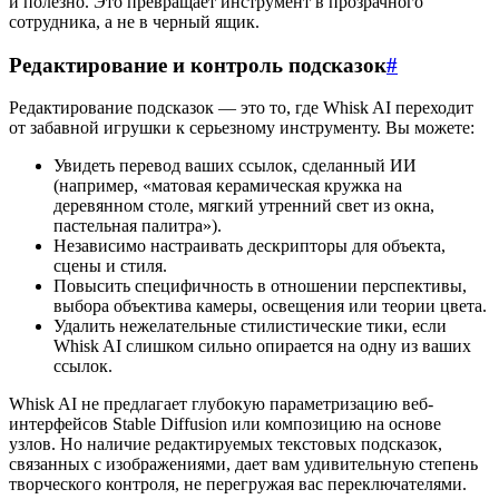
и полезно. Это превращает инструмент в прозрачного
сотрудника, а не в черный ящик.
Редактирование и контроль подсказок
#
Редактирование подсказок — это то, где Whisk AI переходит
от забавной игрушки к серьезному инструменту. Вы можете:
Увидеть перевод ваших ссылок, сделанный ИИ
(например, «матовая керамическая кружка на
деревянном столе, мягкий утренний свет из окна,
пастельная палитра»).
Независимо настраивать дескрипторы для объекта,
сцены и стиля.
Повысить специфичность в отношении перспективы,
выбора объектива камеры, освещения или теории цвета.
Удалить нежелательные стилистические тики, если
Whisk AI слишком сильно опирается на одну из ваших
ссылок.
Whisk AI не предлагает глубокую параметризацию веб-
интерфейсов Stable Diffusion или композицию на основе
узлов. Но наличие редактируемых текстовых подсказок,
связанных с изображениями, дает вам удивительную степень
творческого контроля, не перегружая вас переключателями.