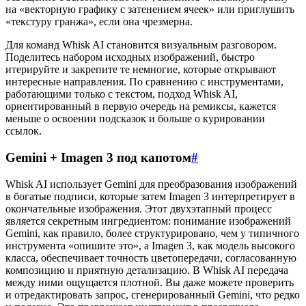
на «векторную графику с затенением ячеек» или приглушить
«текстуру гранжа», если она чрезмерна.
Для команд Whisk AI становится визуальным разговором.
Поделитесь набором исходных изображений, быстро
итерируйте и закрепите те немногие, которые открывают
интересные направления. По сравнению с инструментами,
работающими только с текстом, подход Whisk AI,
ориентированный в первую очередь на ремиксы, кажется
меньше о освоении подсказок и больше о курировании
ссылок.
Gemini + Imagen 3 под капотом
#
Whisk AI использует Gemini для преобразования изображений
в богатые подписи, которые затем Imagen 3 интерпретирует в
окончательные изображения. Этот двухэтапный процесс
является секретным ингредиентом: понимание изображений
Gemini, как правило, более структурировано, чем у типичного
инструмента «опишите это», а Imagen 3, как модель высокого
класса, обеспечивает точность цветопередачи, согласованную
композицию и приятную детализацию. В Whisk AI передача
между ними ощущается плотной. Вы даже можете проверить
и отредактировать запрос, сгенерированный Gemini, что редко