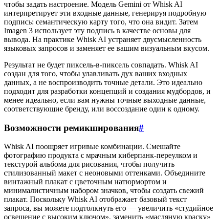
чтобы задать настроение. Модель Gemini от Whisk AI
интерпретирует эти входные данные, генерируя подробную
подпись: семантическую карту того, что она видит. Затем
Imagen 3 использует эту подпись в качестве основы для
вывода. На практике Whisk AI устраняет двусмысленность
языковых запросов и заменяет ее вашим визуальным вкусом.
Результат не будет пиксель-в-пиксель совпадать. Whisk AI
создан для того, чтобы улавливать дух ваших входных
данных, а не воспроизводить точные детали. Это идеально
подходит для разработки концепций и создания мудбордов, и
менее идеально, если вам нужны точные выходные данные,
соответствующие бренду, или воссоздание один к одному.
Возможности ремикширования
#
Whisk AI поощряет игривые комбинации. Смешайте
фотографию продукта с мрачным киберпанк-переулком и
текстурой альбома для рисования, чтобы получить
стилизованный макет с неоновыми оттенками. Объедините
винтажный плакат с цветочным натюрмортом и
минималистичным набором значков, чтобы создать свежий
плакат. Поскольку Whisk AI отображает базовый текст
запроса, вы можете подтолкнуть его — увеличить «студийное
освещение с высоким ключом», заменить «масляную краску»