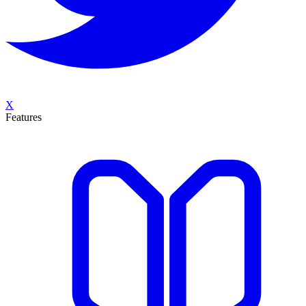
X
Features