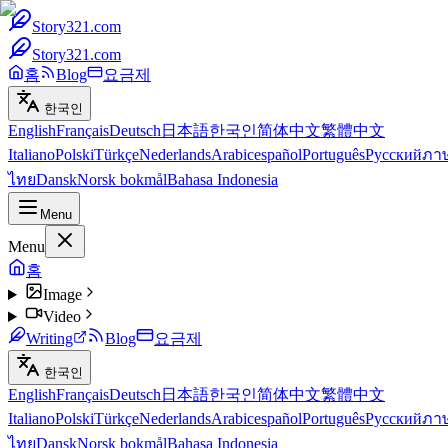
Story321.com
Story321.com
홈
Blog
요금제
한국인
English
Français
Deutsch
日本語
한국인
简体中文
繁體中文
Italiano
Polski
Türkçe
Nederlands
Arabic
español
Português
Русский
ภา
ไทย
Dansk
Norsk bokmål
Bahasa Indonesia
Menu
Menu
홈
Image
Video
Writing
Blog
요금제
한국인
English
Français
Deutsch
日本語
한국인
简体中文
繁體中文
Italiano
Polski
Türkçe
Nederlands
Arabic
español
Português
Русский
ภา
ไทย
Dansk
Norsk bokmål
Bahasa Indonesia