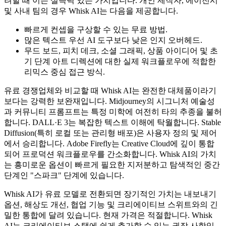
려할 때 이는 설득력 있는 가치입니다. 개인 제작자, 에이전시
및 사내 팀의 경우 Whisk AI는 다음을 제공합니다.
빠르게 컨셉을 구상할 수 있는 무료 방법.
많은 텍스트 우선 AI 도구보다 낮은 인지 오버헤드.
무드 보드, 피치 데크, 소셜 그래픽, 상품 아이디어 및 초
기 단계 아트 디렉션에 대한 실제 워크플로우에 적합한
리믹스 중심 접근 방식.
유료 경쟁업체와 비교할 때 Whisk AI는 완전한 대체품이라기
보다는 강력한 보완재입니다. Midjourney의 시그니처 예술성
과 커뮤니티 프롬프트는 특정 미학에 여전히 타의 추종을 불허
합니다. DALL·E 3는 복잡한 텍스트 이해에 탁월합니다. Stable
Diffusion(특히 로컬 또는 관리형 배포)은 사용자 정의 및 제어
에서 승리합니다. Adobe Firefly는 Creative Cloud에 깊이 통합
되어 프로덕션 워크플로우를 간소화합니다. Whisk AI의 가치
는 흥미로운 옵션이 빠르게 필요한 지저분하고 탐색적인 중간
단계인 "스파크" 단계에 있습니다.
Whisk AI가 유료 모델로 전환되면 장기적인 가치는 내보내기
옵션, 해상도 개선, 협업 기능 및 크리에이티브 스위트와의 긴
밀한 통합에 달려 있습니다. 현재 가격은 적절합니다. Whisk
AI는 크리에이티브 스택에 쉽게 추가할 수 있는 권장 사항입