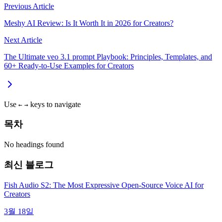
Previous Article
Meshy AI Review: Is It Worth It in 2026 for Creators?
Next Article
The Ultimate veo 3.1 prompt Playbook: Principles, Templates, and
60+ Ready-to-Use Examples for Creators
Use
keys to navigate
←
→
목차
No headings found
최신 블로그
Fish Audio S2: The Most Expressive Open-Source Voice AI for
Creators
3월 18일