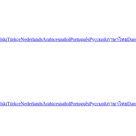
lski
Türkçe
Nederlands
Arabic
español
Português
Русский
ภาษาไทย
Dan
lski
Türkçe
Nederlands
Arabic
español
Português
Русский
ภาษาไทย
Dan