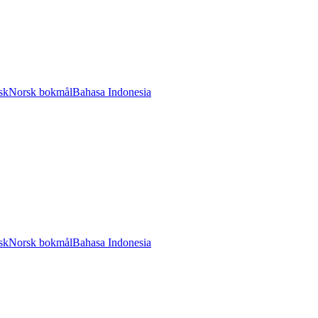
sk
Norsk bokmål
Bahasa Indonesia
sk
Norsk bokmål
Bahasa Indonesia