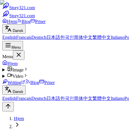
Story321.com
Story321.com
Hjem
Blog
Priser
Dansk
English
Français
Deutsch
日本語
한국인
简体中文
繁體中文
Italiano
Po
Menu
Menu
Hjem
Image
Video
Writing
Blog
Priser
Dansk
English
Français
Deutsch
日本語
한국인
简体中文
繁體中文
Italiano
Po
Hjem