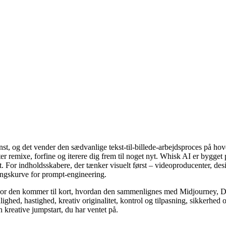
, og det vender den sædvanlige tekst-til-billede-arbejdsproces på hoved
er remixe, forfine og iterere dig frem til noget nyt. Whisk AI er bygget
tet. For indholdsskabere, der tænker visuelt først – videoproducenter, des
ingskurve for prompt-engineering.
vor den kommer til kort, hvordan den sammenlignes med Midjourney, D
ighed, hastighed, kreativ originalitet, kontrol og tilpasning, sikkerhed
n kreative jumpstart, du har ventet på.