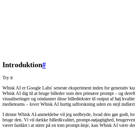
Introduktion
#
Try it
Whisk AI er Google Labs' seneste eksperiment inden for generativ kunst
Whisk AI dig til at bruge billeder som den primære prompt – og dereft
visualiseringer og omdanner disse billedtekster til output af høj kvali
medieteams – lover Whisk AI hurtig udforskning uden en stejl indlær
I denne Whisk AI-anmeldelse vil jeg nedbryde, hvad den gør godt, h
bruge den. Vi vil dække billedkvalitet, prompt-nøjagtighed, brugervenl
været fastlåst i at stirre på en tom prompt-linje, kan Whisk AI være de