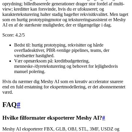
oprydning; billedbaserede generationer drager stor fordel af multi-
view; kreditter kan forsvinde, hvis du er ufokuseret; og
karakterteksturering halter stadig bagefter rekvisitkvalitet. Men taget
som en hurtig prototypingmotor og tekstureringsassistent er Meshy
AI en af de stærkeste muligheder, der er tilgængelige i dag.
Score: 4.2/5
Bedst til: hurtig prototyping, rekvisitter og hårde
overfladeaktiver, PBR-venlige pipelines, teams, der
værdsætter hastighed.
Vær opmærksom på: kreditbudgettering,
menneske-/dyreteksturering og behovet for lejlighedsvis
manuel polering.
Hvis du nærmer dig Meshy AI som en kreativ accelerator snarere
end en fuld erstatning for ekspertmodellering, er det abonnementet
værd.
FAQ
#
Hvilke filformater eksporterer Meshy AI?
#
Meshy AI eksporterer FBX, GLB, OBJ, STL, 3MF, USDZ og