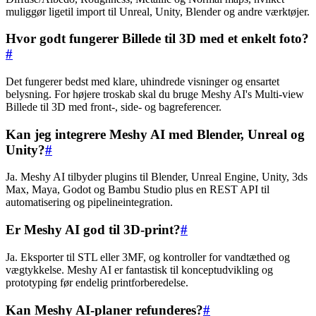
muliggør ligetil import til Unreal, Unity, Blender og andre værktøjer.
Hvor godt fungerer Billede til 3D med et enkelt foto?
#
Det fungerer bedst med klare, uhindrede visninger og ensartet
belysning. For højere troskab skal du bruge Meshy AI's Multi-view
Billede til 3D med front-, side- og bagreferencer.
Kan jeg integrere Meshy AI med Blender, Unreal og
Unity?
#
Ja. Meshy AI tilbyder plugins til Blender, Unreal Engine, Unity, 3ds
Max, Maya, Godot og Bambu Studio plus en REST API til
automatisering og pipelineintegration.
Er Meshy AI god til 3D-print?
#
Ja. Eksporter til STL eller 3MF, og kontroller for vandtæthed og
vægtykkelse. Meshy AI er fantastisk til konceptudvikling og
prototyping før endelig printforberedelse.
Kan Meshy AI-planer refunderes?
#