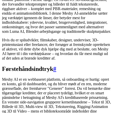
der forvandler tekstprompter og billeder til fuldt teksturerede,
riggbare aktiver – komplet med PBR-materialer, remeshing og
endda et animationsbibliotek. I denne Meshy AI-anmeldelse sætter
jeg værktøjet igennem de linser, der betyder mest for
indholdsskabere: ydeevne, kvalitet, brugervenlighed, integrationer,
omkostninger, og hvor det passer sammenlignet med alternativer
som Luma AI, Blender-arbejdsgange og traditionelle skulpturpakker.
Hvis du er spiludvikler, filmskaber, designer, underviser, 3D-
printentusiast eller freelancer, der forsøger at fremskynde oprettelsen
af aktiver, vil dette dybe dyk hjælpe dig med at beslutte, om Meshy
AI hører til i din værktøjskasse – og hvordan du får mest muligt ud
af det uden at brænde kreditter af.
Førstehåndsindtryk
#
Meshy AI er en webbaseret platform, så onboarding er hurtig: opret
en konto, gå til dashboardet, og du bliver mødt af en ren, moderne
grænseflade, der fremhæver "Generer" forrest. Du vil bemærke dine
tilgængelige kreditter, der er placeret tydeligt, hvilket er en smart
påmindelse i betragtning af Meshy AI's kreditbaserede prissætning.
En venstre side-navigation grupperer kernetilstandene – Tekst til 3D,
Billede til 3D, Multi-view til 3D, Teksturering, Rigging/Animation
og 3D til Video – mens et biblioteksområde indeholder dine