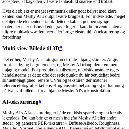
acceptere, at bagsiden vil være fantasifuld snarere end trofast.
Hvis dit objekt er meget symmetrisk eller godt belyst med klare
kanter, kan Meshy AI's output være brugbart. For indviklede, meget
detaljerede elementer – tænk flettede kabler, gennemsigtige
materialer eller udsmykkede graveringer – kan du forvente enten at
tilføre multi-view-referencer eller bruge ekstra tid på teksturering og
forbedring.
Multi-view Billede til 3D
#
Det er her, Meshy AI's fotogrammetri-lite-tilgang skinner. Angiv
front-, side- og bagreferencer, og Meshy AI triangulerer en mere
nøjagtig model. For produktvisualiserere, rekvisitkunstnere og e-
handelsteams er dette ofte det søde punkt: du får betydeligt bedre
silhuetnøjagtighed, renere UV'er og teksturer, der matcher
referencefotografiet tættere. Brug ensartet belysning og indramning
på tværs af billeder for at hjælpe Meshy AI's rekonstruktion.
AI-teksturering
#
Meshy AI's AI-teksturering er både en tidsbesparelse og en kreativ
legeplads. Du kan bringe et mesh ind (fra Meshy AI eller andre
steder) og generere PBR-teksturer – Diffuse/Albedo, Roughness,
Metallic, Normal, nogle gange AO – baseret på en tekstprompt eller