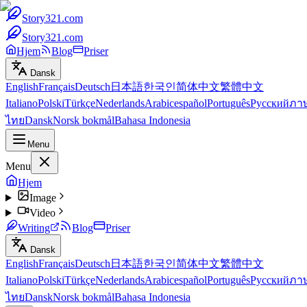
Story321.com
Story321.com
Hjem
Blog
Priser
Dansk
English
Français
Deutsch
日本語
한국인
简体中文
繁體中文
Italiano
Polski
Türkçe
Nederlands
Arabic
español
Português
Русский
ภา
ไทย
Dansk
Norsk bokmål
Bahasa Indonesia
Menu
Menu
Hjem
Image
Video
Writing
Blog
Priser
Dansk
English
Français
Deutsch
日本語
한국인
简体中文
繁體中文
Italiano
Polski
Türkçe
Nederlands
Arabic
español
Português
Русский
ภา
ไทย
Dansk
Norsk bokmål
Bahasa Indonesia