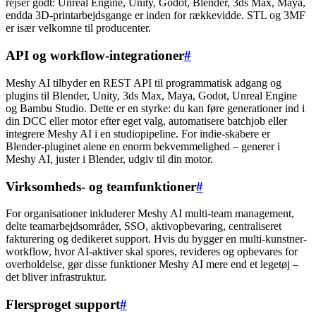
rejser godt: Unreal Engine, Unity, Godot, Blender, 3ds Max, Maya,
endda 3D-printarbejdsgange er inden for rækkevidde. STL og 3MF
er især velkomne til producenter.
API og workflow-integrationer
#
Meshy AI tilbyder en REST API til programmatisk adgang og
plugins til Blender, Unity, 3ds Max, Maya, Godot, Unreal Engine
og Bambu Studio. Dette er en styrke: du kan føre generationer ind i
din DCC eller motor efter eget valg, automatisere batchjob eller
integrere Meshy AI i en studiopipeline. For indie-skabere er
Blender-pluginet alene en enorm bekvemmelighed – generer i
Meshy AI, juster i Blender, udgiv til din motor.
Virksomheds- og teamfunktioner
#
For organisationer inkluderer Meshy AI multi-team management,
delte teamarbejdsområder, SSO, aktivopbevaring, centraliseret
fakturering og dedikeret support. Hvis du bygger en multi-kunstner-
workflow, hvor AI-aktiver skal spores, revideres og opbevares for
overholdelse, gør disse funktioner Meshy AI mere end et legetøj –
det bliver infrastruktur.
Flersproget support
#