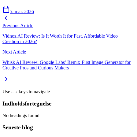
5. mar. 2026
Previous Article
Vidnoz AI Review: Is It Worth It for Fast, Affordable Video
Creation in 2026?
Next Article
Whisk AI Review: Google Labs’ Remix-First Image Generator for
Creative Pros and Curious Makers
Use
keys to navigate
←
→
Indholdsfortegnelse
No headings found
Seneste blog