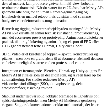
dele af motivet, kan producere gætværk; multi-view forbedrer
resultaterne dramatisk. Når du starter fra et 2D-foto, har Meshy AI's
geometri ofte brug for en Smart Remesh-gennemgang og
lejlighedsvis en manuel retopo, hvis du sigter mod stramme
budgetter eller deformations-tung animation.
Remesh og rigging reducerer arbejdsbyrden meningsfuldt. Meshy
AI vil ikke erstatte en senior teknisk kunstner til produktionsrigs,
men det accelererer previz og prototyping. Animationsbiblioteket er
praktisk til hurtig blokering og animatik, og eksport til FBX eller
GLB gør det nemt at teste i Unreal, Unity eller Godot.
3D til Video er et kirsebær på toppen – sjovt til konceptruller og
pitches – men ikke en grund alene til at abonnere. Behandl det som
en bekvemmelighed snarere end en professionel editor.
Integration er fremragende. Blender-, Unreal- og Unity-plugins får
Meshy AI til at føles som en del af din stak, og API'en låser op for
automatisering. For studier reducerer Meshy AI's
virksomhedsindstillinger (SSO, aktivopbevaring, delte
arbejdsområder) risiko og friktion.
Stabilitet under test var solid; jobkøer bremsede lejlighedsvis op i
spidsbelastningsperioder, men Meshy AI håndterede genforsøg
elegant. Supportdokumentationen er klar med tutorials, der letter