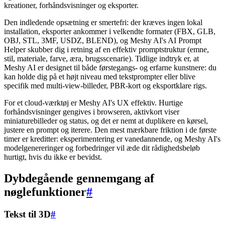
kreationer, forhåndsvisninger og eksporter.
Den indledende opsætning er smertefri: der kræves ingen lokal
installation, eksporter ankommer i velkendte formater (FBX, GLB,
OBJ, STL, 3MF, USDZ, BLEND), og Meshy AI's AI Prompt
Helper skubber dig i retning af en effektiv promptstruktur (emne,
stil, materiale, farve, æra, brugsscenarie). Tidlige indtryk er, at
Meshy AI er designet til både førstegangs- og erfarne kunstnere: du
kan holde dig på et højt niveau med tekstprompter eller blive
specifik med multi-view-billeder, PBR-kort og eksportklare rigs.
For et cloud-værktøj er Meshy AI's UX effektiv. Hurtige
forhåndsvisninger gengives i browseren, aktivkort viser
miniaturebilleder og status, og det er nemt at duplikere en kørsel,
justere en prompt og iterere. Den mest mærkbare friktion i de første
timer er kreditter: eksperimentering er vanedannende, og Meshy AI's
modelgenereringer og forbedringer vil æde dit rådighedsbeløb
hurtigt, hvis du ikke er bevidst.
Dybdegående gennemgang af
nøglefunktioner
#
Tekst til 3D
#