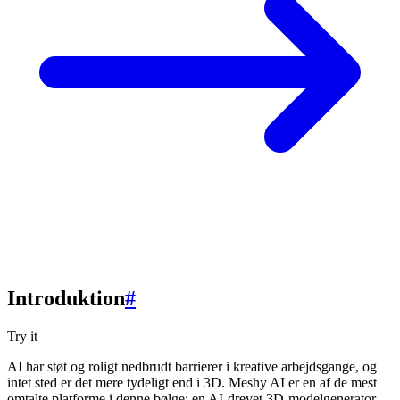
Introduktion
#
Try it
AI har støt og roligt nedbrudt barrierer i kreative arbejdsgange, og
intet sted er det mere tydeligt end i 3D. Meshy AI er en af de mest
omtalte platforme i denne bølge: en AI-drevet 3D-modelgenerator,