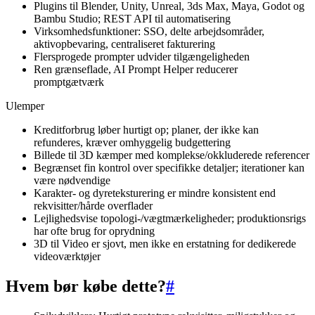
Plugins til Blender, Unity, Unreal, 3ds Max, Maya, Godot og
Bambu Studio; REST API til automatisering
Virksomhedsfunktioner: SSO, delte arbejdsområder,
aktivopbevaring, centraliseret fakturering
Flersprogede prompter udvider tilgængeligheden
Ren grænseflade, AI Prompt Helper reducerer
promptgætværk
Ulemper
Kreditforbrug løber hurtigt op; planer, der ikke kan
refunderes, kræver omhyggelig budgettering
Billede til 3D kæmper med komplekse/okkluderede referencer
Begrænset fin kontrol over specifikke detaljer; iterationer kan
være nødvendige
Karakter- og dyreteksturering er mindre konsistent end
rekvisitter/hårde overflader
Lejlighedsvise topologi-/vægtmærkeligheder; produktionsrigs
har ofte brug for oprydning
3D til Video er sjovt, men ikke en erstatning for dedikerede
videoværktøjer
Hvem bør købe dette?
#