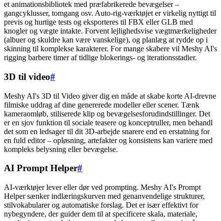
et animationsbibliotek med præfabrikerede bevægelser –
gangcyklusser, tomgang osv. Auto-rig-værktøjet er virkelig nyttigt til
previs og hurtige tests og eksporteres til FBX eller GLB med
knogler og vægte intakte. Forvent lejlighedsvise vægtmærkeligheder
(albuer og skuldre kan være vanskelige), og planlæg at rydde op i
skinning til komplekse karakterer. For mange skabere vil Meshy AI's
rigging barbere timer af tidlige blokerings- og iterationsstadier.
3D til video
#
Meshy AI's 3D til Video giver dig en måde at skabe korte AI-drevne
filmiske uddrag af dine genererede modeller eller scener. Tænk
kameraomløb, stiliserede klip og bevægelsesforudindstillinger. Det
er en sjov funktion til sociale teasere og konceptruller, men behandl
det som en ledsager til dit 3D-arbejde snarere end en erstatning for
en fuld editor – opløsning, artefakter og konsistens kan variere med
kompleks belysning eller bevægelse.
AI Prompt Helper
#
AI-værktøjer lever eller dør ved prompting. Meshy AI's Prompt
Helper sænker indlæringskurven med genanvendelige strukturer,
stilvokabularer og automatiske forslag. Det er især effektivt for
nybegyndere, der guider dem til at specificere skala, materiale,