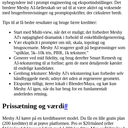
nybegyndere ind i prompt engineering og eksportindstillinger. Det
bredere Meshy AI-fællesskab ser ud til at være aktivt og voksende
med brugerfremvisninger og promptopskrifter, der cirkulerer bredt.
Tips til at få bedre resultater og bruge færre kreditter:
Start med Multi-view, når det er muligt; det forbedrer Meshy
AI's nøjagtighed dramatisk i forhold til enkeltbilledgenerering.
Vær eksplicit i prompter om stil, skala, topologi og
brugsscenarie. Meshy AI reagerer godt på begrænsninger som
"spilklar, 5k–10k tris, PBR, 1k teksturer."
Generer ved mid fidelity, og brug derefter Smart Remesh og
AI-teksturering til at forfine; gem de mest detaljerede kørsler
til endelige kandidater.
Genbrug teksturer: Meshy AI's teksturering kan forbedre selv
håndbyggede mesh; udnyt det uden at regenerere geometri.
Eksporter tidligt, iterer lokalt i Blender/Maya, og kør kun
Meshy AI igen, når du har brug for en fundamentalt
anderledes retning.
Prissætning og værdi
#
Meshy AI kører på en kreditbaseret model. Du får en lille gratis plan
(200 kreditter) til at prøve platformen. Pro er $20/måned (eller