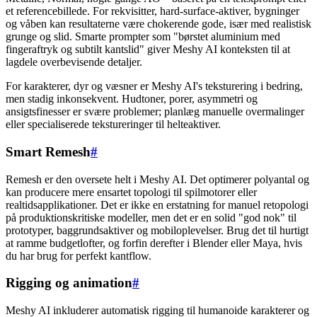
et referencebillede. For rekvisitter, hard-surface-aktiver, bygninger
og våben kan resultaterne være chokerende gode, især med realistisk
grunge og slid. Smarte prompter som "børstet aluminium med
fingeraftryk og subtilt kantslid" giver Meshy AI konteksten til at
lagdele overbevisende detaljer.
For karakterer, dyr og væsner er Meshy AI's teksturering i bedring,
men stadig inkonsekvent. Hudtoner, porer, asymmetri og
ansigtsfinesser er svære problemer; planlæg manuelle overmalinger
eller specialiserede tekstureringer til helteaktiver.
Smart Remesh
#
Remesh er den oversete helt i Meshy AI. Det optimerer polyantal og
kan producere mere ensartet topologi til spilmotorer eller
realtidsapplikationer. Det er ikke en erstatning for manuel retopologi
på produktionskritiske modeller, men det er en solid "god nok" til
prototyper, baggrundsaktiver og mobiloplevelser. Brug det til hurtigt
at ramme budgetlofter, og forfin derefter i Blender eller Maya, hvis
du har brug for perfekt kantflow.
Rigging og animation
#
Meshy AI inkluderer automatisk rigging til humanoide karakterer og