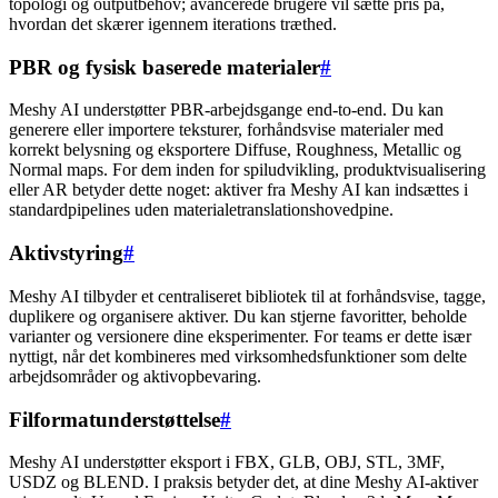
topologi og outputbehov; avancerede brugere vil sætte pris på,
hvordan det skærer igennem iterations træthed.
PBR og fysisk baserede materialer
#
Meshy AI understøtter PBR-arbejdsgange end-to-end. Du kan
generere eller importere teksturer, forhåndsvise materialer med
korrekt belysning og eksportere Diffuse, Roughness, Metallic og
Normal maps. For dem inden for spiludvikling, produktvisualisering
eller AR betyder dette noget: aktiver fra Meshy AI kan indsættes i
standardpipelines uden materialetranslationshovedpine.
Aktivstyring
#
Meshy AI tilbyder et centraliseret bibliotek til at forhåndsvise, tagge,
duplikere og organisere aktiver. Du kan stjerne favoritter, beholde
varianter og versionere dine eksperimenter. For teams er dette især
nyttigt, når det kombineres med virksomhedsfunktioner som delte
arbejdsområder og aktivopbevaring.
Filformatunderstøttelse
#
Meshy AI understøtter eksport i FBX, GLB, OBJ, STL, 3MF,
USDZ og BLEND. I praksis betyder det, at dine Meshy AI-aktiver