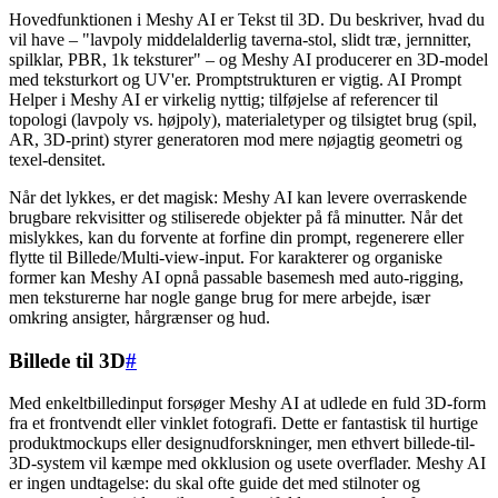
Hovedfunktionen i Meshy AI er Tekst til 3D. Du beskriver, hvad du
vil have – "lavpoly middelalderlig taverna-stol, slidt træ, jernnitter,
spilklar, PBR, 1k teksturer" – og Meshy AI producerer en 3D-model
med teksturkort og UV'er. Promptstrukturen er vigtig. AI Prompt
Helper i Meshy AI er virkelig nyttig; tilføjelse af referencer til
topologi (lavpoly vs. højpoly), materialetyper og tilsigtet brug (spil,
AR, 3D-print) styrer generatoren mod mere nøjagtig geometri og
texel-densitet.
Når det lykkes, er det magisk: Meshy AI kan levere overraskende
brugbare rekvisitter og stiliserede objekter på få minutter. Når det
mislykkes, kan du forvente at forfine din prompt, regenerere eller
flytte til Billede/Multi-view-input. For karakterer og organiske
former kan Meshy AI opnå passable basemesh med auto-rigging,
men teksturerne har nogle gange brug for mere arbejde, især
omkring ansigter, hårgrænser og hud.
Billede til 3D
#
Med enkeltbilledinput forsøger Meshy AI at udlede en fuld 3D-form
fra et frontvendt eller vinklet fotografi. Dette er fantastisk til hurtige
produktmockups eller designudforskninger, men ethvert billede-til-
3D-system vil kæmpe med okklusion og usete overflader. Meshy AI
er ingen undtagelse: du skal ofte guide det med stilnoter og