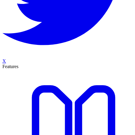
X
Features