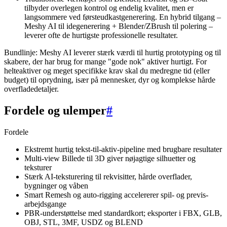
tilbyder overlegen kontrol og endelig kvalitet, men er
langsommere ved førsteudkastgenerering. En hybrid tilgang –
Meshy AI til idegenerering + Blender/ZBrush til polering –
leverer ofte de hurtigste professionelle resultater.
Bundlinje: Meshy AI leverer stærk værdi til hurtig prototyping og til
skabere, der har brug for mange "gode nok" aktiver hurtigt. For
helteaktiver og meget specifikke krav skal du medregne tid (eller
budget) til oprydning, især på mennesker, dyr og komplekse hårde
overfladedetaljer.
Fordele og ulemper
#
Fordele
Ekstremt hurtig tekst-til-aktiv-pipeline med brugbare resultater
Multi-view Billede til 3D giver nøjagtige silhuetter og
teksturer
Stærk AI-teksturering til rekvisitter, hårde overflader,
bygninger og våben
Smart Remesh og auto-rigging accelererer spil- og previs-
arbejdsgange
PBR-understøttelse med standardkort; eksporter i FBX, GLB,
OBJ, STL, 3MF, USDZ og BLEND