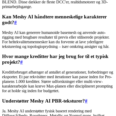
BLEND. Disse dækker de fleste DCC'er, realtidsmotorer og 3D-
printarbejdsgange.
Kan Meshy AI håndtere menneskelige karakterer
godt?
#
Meshy AI kan generere humanoide basemesh og anvende auto-
rigging med brugbare resultater til previs eller stiliserede projekter.
For heltekvalitetsmennesker kan du forvente at lave yderligere
teksturering og topologioprydning – især omkring ansigter og hår.
Hvor mange kreditter har jeg brug for til et typisk
projekt?
#
Kreditforbruget afhænger af antallet af generationer, forbedringer og
eksporter. Et par rekvisitter med iterationer kan passe inden for Pro-
planens 1.000 kreditter. Større udforskninger eller multi-view-
karakterarbejde kan kræve Max-planen eller disciplineret prompting
for at holde sig inden for budgettet.
Understøtter Meshy AI PBR-teksturer?
#
Ja. Meshy AI understøtter fysisk baseret rendering med
Diffuse/Albedo, Roughness, Metallic og Normal maps, hvilket