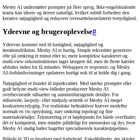
Meshy AI understøtter prompter på flere sprog. Ikke-engelsktalende
teams kan ideere og iterere naturligt, hvilket subtilt forbedrer den
kreative nøjagtighed og reducerer oversættelsesrelateret tvetydighed.
Ydeevne og brugeroplevelse
#
Ydeevne kommer ned til hastighed, nøjagtighed og
iterationsfriktion. Meshy AI er hurtig. Simple rekvisitter genereres
ofte på omkring et minut eller to; mere komplekse karakterer og
multi-view-rekonstruktioner tager længere tid, men de fleste kørsler
afsluttes inden for få minutter. Webappen er responsiv, og Meshy
AI-forhåndsvisninger opdateres hurtigt nok til at holde dig i gang.
Nøjagtighed er bundet til inputkvalitet. Med stærke prompter eller
godt belyste multi-view-billeder producerer Meshy AI
overbevisende silhuetter og sammenhængende detaljer. For
stiliserede, lavpoly- eller midpoly-æstetik er Meshy AI meget
konkurrencedygtig. For realistiske helteaktiver kræver modeller
normalt en vis oprydning, især omkring topologi og fine
materialedetaljer. Teksturering er et højdepunkt for hårde overflader;
det er kompetent, men mindre pålideligt for mennesker og dyr, hvor
Meshy AI stadig halter bagefter specialiserede karakterpipelines.
Billede til 3D er brugbart med forbehold. Enkeltbilleder, der skjuler