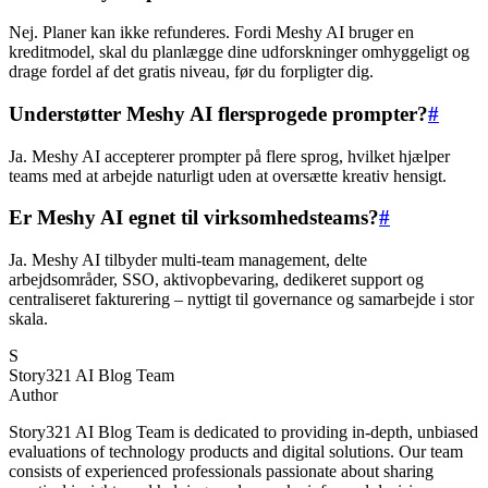
Nej. Planer kan ikke refunderes. Fordi Meshy AI bruger en
kreditmodel, skal du planlægge dine udforskninger omhyggeligt og
drage fordel af det gratis niveau, før du forpligter dig.
Understøtter Meshy AI flersprogede prompter?
#
Ja. Meshy AI accepterer prompter på flere sprog, hvilket hjælper
teams med at arbejde naturligt uden at oversætte kreativ hensigt.
Er Meshy AI egnet til virksomhedsteams?
#
Ja. Meshy AI tilbyder multi-team management, delte
arbejdsområder, SSO, aktivopbevaring, dedikeret support og
centraliseret fakturering – nyttigt til governance og samarbejde i stor
skala.
S
Story321 AI Blog Team
Author
Story321 AI Blog Team is dedicated to providing in-depth, unbiased
evaluations of technology products and digital solutions. Our team
consists of experienced professionals passionate about sharing