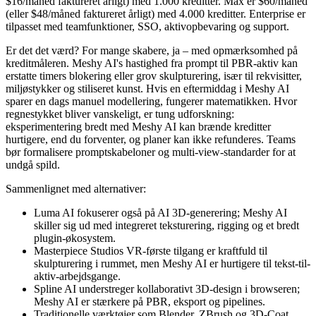
$16/måned faktureret årligt) med 1.000 kreditter. Max er $60/måned
(eller $48/måned faktureret årligt) med 4.000 kreditter. Enterprise er
tilpasset med teamfunktioner, SSO, aktivopbevaring og support.
Er det det værd? For mange skabere, ja – med opmærksomhed på
kreditmåleren. Meshy AI's hastighed fra prompt til PBR-aktiv kan
erstatte timers blokering eller grov skulpturering, især til rekvisitter,
miljøstykker og stiliseret kunst. Hvis en eftermiddag i Meshy AI
sparer en dags manuel modellering, fungerer matematikken. Hvor
regnestykket bliver vanskeligt, er tung udforskning:
eksperimentering bredt med Meshy AI kan brænde kreditter
hurtigere, end du forventer, og planer kan ikke refunderes. Teams
bør formalisere promptskabeloner og multi-view-standarder for at
undgå spild.
Sammenlignet med alternativer:
Luma AI fokuserer også på AI 3D-generering; Meshy AI
skiller sig ud med integreret teksturering, rigging og et bredt
plugin-økosystem.
Masterpiece Studios VR-første tilgang er kraftfuld til
skulpturering i rummet, men Meshy AI er hurtigere til tekst-til-
aktiv-arbejdsgange.
Spline AI understreger kollaborativt 3D-design i browseren;
Meshy AI er stærkere på PBR, eksport og pipelines.
Traditionelle værktøjer som Blender, ZBrush og 3D-Coat