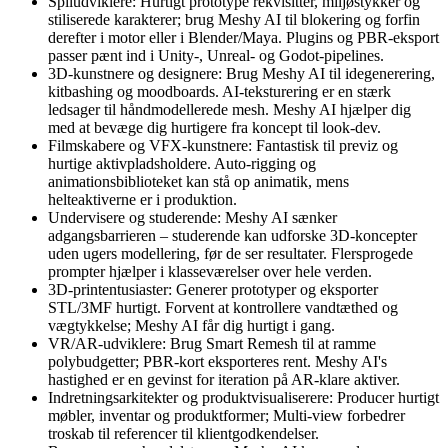
Spiludviklere: Hurtigt prototype rekvisitter, miljøstykker og
stiliserede karakterer; brug Meshy AI til blokering og forfin
derefter i motor eller i Blender/Maya. Plugins og PBR-eksport
passer pænt ind i Unity-, Unreal- og Godot-pipelines.
3D-kunstnere og designere: Brug Meshy AI til idegenerering,
kitbashing og moodboards. AI-teksturering er en stærk
ledsager til håndmodellerede mesh. Meshy AI hjælper dig
med at bevæge dig hurtigere fra koncept til look-dev.
Filmskabere og VFX-kunstnere: Fantastisk til previz og
hurtige aktivpladsholdere. Auto-rigging og
animationsbiblioteket kan stå op animatik, mens
helteaktiverne er i produktion.
Undervisere og studerende: Meshy AI sænker
adgangsbarrieren – studerende kan udforske 3D-koncepter
uden ugers modellering, før de ser resultater. Flersprogede
prompter hjælper i klasseværelser over hele verden.
3D-printentusiaster: Generer prototyper og eksporter
STL/3MF hurtigt. Forvent at kontrollere vandtæthed og
vægtykkelse; Meshy AI får dig hurtigt i gang.
VR/AR-udviklere: Brug Smart Remesh til at ramme
polybudgetter; PBR-kort eksporteres rent. Meshy AI's
hastighed er en gevinst for iteration på AR-klare aktiver.
Indretningsarkitekter og produktvisualiserere: Producer hurtigt
møbler, inventar og produktformer; Multi-view forbedrer
troskab til referencer til klientgodkendelser.