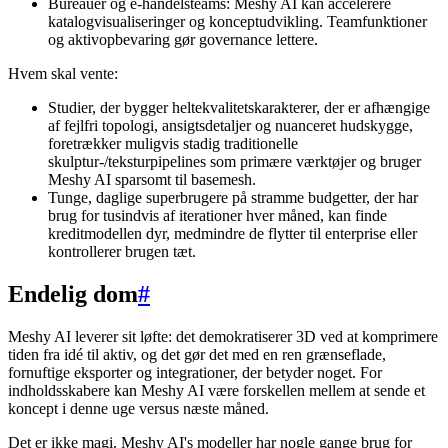
Bureauer og e-handelsteams: Meshy AI kan accelerere
katalogvisualiseringer og konceptudvikling. Teamfunktioner
og aktivopbevaring gør governance lettere.
Hvem skal vente:
Studier, der bygger heltekvalitetskarakterer, der er afhængige
af fejlfri topologi, ansigtsdetaljer og nuanceret hudskygge,
foretrækker muligvis stadig traditionelle
skulptur-/teksturpipelines som primære værktøjer og bruger
Meshy AI sparsomt til basemesh.
Tunge, daglige superbrugere på stramme budgetter, der har
brug for tusindvis af iterationer hver måned, kan finde
kreditmodellen dyr, medmindre de flytter til enterprise eller
kontrollerer brugen tæt.
Endelig dom
#
Meshy AI leverer sit løfte: det demokratiserer 3D ved at komprimere
tiden fra idé til aktiv, og det gør det med en ren grænseflade,
fornuftige eksporter og integrationer, der betyder noget. For
indholdsskabere kan Meshy AI være forskellen mellem at sende et
koncept i denne uge versus næste måned.
Det er ikke magi. Meshy AI's modeller har nogle gange brug for