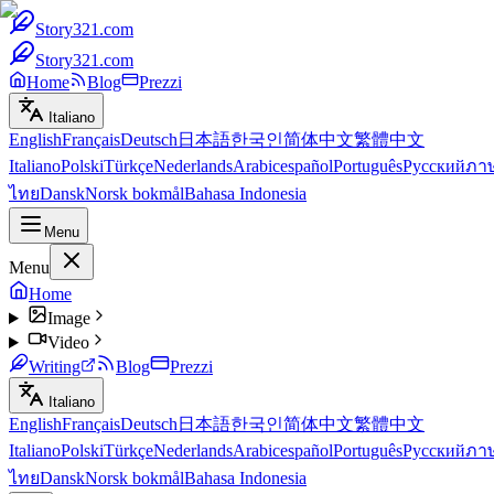
Story321.com
Story321.com
Home
Blog
Prezzi
Italiano
English
Français
Deutsch
日本語
한국인
简体中文
繁體中文
Italiano
Polski
Türkçe
Nederlands
Arabic
español
Português
Русский
ภา
ไทย
Dansk
Norsk bokmål
Bahasa Indonesia
Menu
Menu
Home
Image
Video
Writing
Blog
Prezzi
Italiano
English
Français
Deutsch
日本語
한국인
简体中文
繁體中文
Italiano
Polski
Türkçe
Nederlands
Arabic
español
Português
Русский
ภา
ไทย
Dansk
Norsk bokmål
Bahasa Indonesia