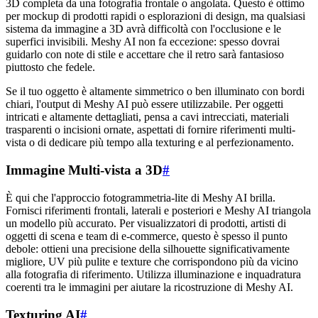
3D completa da una fotografia frontale o angolata. Questo è ottimo
per mockup di prodotti rapidi o esplorazioni di design, ma qualsiasi
sistema da immagine a 3D avrà difficoltà con l'occlusione e le
superfici invisibili. Meshy AI non fa eccezione: spesso dovrai
guidarlo con note di stile e accettare che il retro sarà fantasioso
piuttosto che fedele.
Se il tuo oggetto è altamente simmetrico o ben illuminato con bordi
chiari, l'output di Meshy AI può essere utilizzabile. Per oggetti
intricati e altamente dettagliati, pensa a cavi intrecciati, materiali
trasparenti o incisioni ornate, aspettati di fornire riferimenti multi-
vista o di dedicare più tempo alla texturing e al perfezionamento.
Immagine Multi-vista a 3D
#
È qui che l'approccio fotogrammetria-lite di Meshy AI brilla.
Fornisci riferimenti frontali, laterali e posteriori e Meshy AI triangola
un modello più accurato. Per visualizzatori di prodotti, artisti di
oggetti di scena e team di e-commerce, questo è spesso il punto
debole: ottieni una precisione della silhouette significativamente
migliore, UV più pulite e texture che corrispondono più da vicino
alla fotografia di riferimento. Utilizza illuminazione e inquadratura
coerenti tra le immagini per aiutare la ricostruzione di Meshy AI.
Texturing AI
#