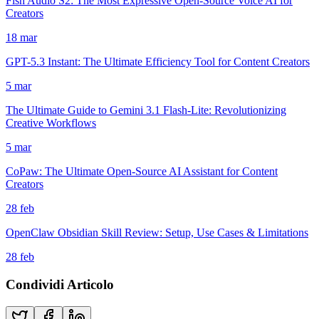
Fish Audio S2: The Most Expressive Open-Source Voice AI for
Creators
18 mar
GPT-5.3 Instant: The Ultimate Efficiency Tool for Content Creators
5 mar
The Ultimate Guide to Gemini 3.1 Flash-Lite: Revolutionizing
Creative Workflows
5 mar
CoPaw: The Ultimate Open-Source AI Assistant for Content
Creators
28 feb
OpenClaw Obsidian Skill Review: Setup, Use Cases & Limitations
28 feb
Condividi Articolo