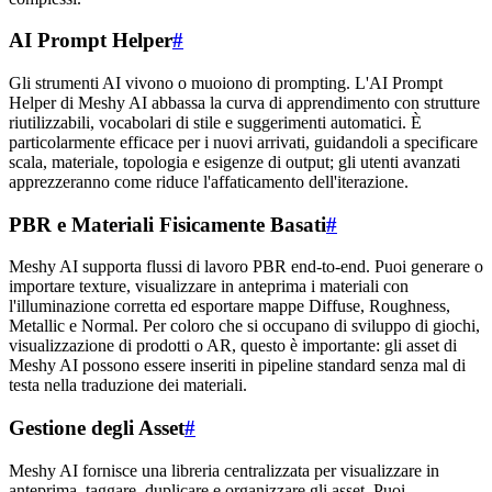
AI Prompt Helper
#
Gli strumenti AI vivono o muoiono di prompting. L'AI Prompt
Helper di Meshy AI abbassa la curva di apprendimento con strutture
riutilizzabili, vocabolari di stile e suggerimenti automatici. È
particolarmente efficace per i nuovi arrivati, guidandoli a specificare
scala, materiale, topologia e esigenze di output; gli utenti avanzati
apprezzeranno come riduce l'affaticamento dell'iterazione.
PBR e Materiali Fisicamente Basati
#
Meshy AI supporta flussi di lavoro PBR end-to-end. Puoi generare o
importare texture, visualizzare in anteprima i materiali con
l'illuminazione corretta ed esportare mappe Diffuse, Roughness,
Metallic e Normal. Per coloro che si occupano di sviluppo di giochi,
visualizzazione di prodotti o AR, questo è importante: gli asset di
Meshy AI possono essere inseriti in pipeline standard senza mal di
testa nella traduzione dei materiali.
Gestione degli Asset
#
Meshy AI fornisce una libreria centralizzata per visualizzare in
anteprima, taggare, duplicare e organizzare gli asset. Puoi