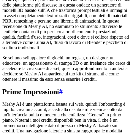
delle piattaforme più discusse in questa ondata: un generatore di
modelli 3D basato sull'IA che trasforma prompt testuali e immagini
in asset completamente texturizzati e riggabili, completi di materiali
PBR, remeshing e persino una libreria di animazioni. In questa
recensione di Meshy AI, ho esaminato lo strumento attraverso le
lenti che contano di più per i creatori di contenuti: prestazioni,
qualità, facilità d'uso, integrazioni, costi e dove si colloca rispetto ad
alternative come Luma AI, flussi di lavoro di Blender e pacchetti di
scultura tradizionali.
Se sei uno sviluppatore di giochi, un regista, un designer, un
educatore, un appassionato di stampa 3D o un freelance che cerca di
accelerare la creazione di asset, questo approfondimento ti aiuterà a
decidere se Meshy AI appartiene al tuo kit di strumenti e come
ottenere il massimo da esso senza esaurire i crediti.
Prime Impressioni
#
Meshy AI è una piattaforma basata sul web, quindi l'onboarding è
rapido: crea un account, accedi alla dashboard e vieni accolto da
un'interfaccia pulita e moderna che enfatizza "Genera" in primo
piano. Noterai i tuoi crediti disponibili ben in vista, il che è un
promemoria intelligente dato il prezzo di Meshy AI basato sui
crediti. Una navigazione laterale a sinistra raggruppa le modalità