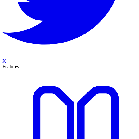
X
Features