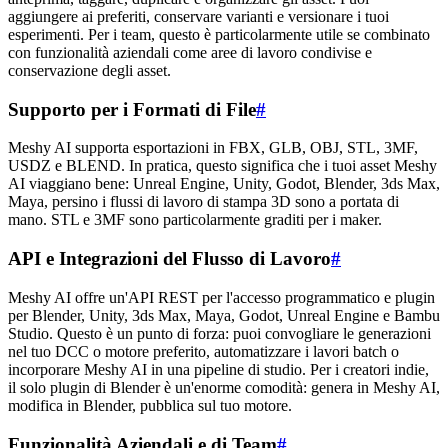
aggiungere ai preferiti, conservare varianti e versionare i tuoi
esperimenti. Per i team, questo è particolarmente utile se combinato
con funzionalità aziendali come aree di lavoro condivise e
conservazione degli asset.
Supporto per i Formati di File
#
Meshy AI supporta esportazioni in FBX, GLB, OBJ, STL, 3MF,
USDZ e BLEND. In pratica, questo significa che i tuoi asset Meshy
AI viaggiano bene: Unreal Engine, Unity, Godot, Blender, 3ds Max,
Maya, persino i flussi di lavoro di stampa 3D sono a portata di
mano. STL e 3MF sono particolarmente graditi per i maker.
API e Integrazioni del Flusso di Lavoro
#
Meshy AI offre un'API REST per l'accesso programmatico e plugin
per Blender, Unity, 3ds Max, Maya, Godot, Unreal Engine e Bambu
Studio. Questo è un punto di forza: puoi convogliare le generazioni
nel tuo DCC o motore preferito, automatizzare i lavori batch o
incorporare Meshy AI in una pipeline di studio. Per i creatori indie,
il solo plugin di Blender è un'enorme comodità: genera in Meshy AI,
modifica in Blender, pubblica sul tuo motore.
Funzionalità Aziendali e di Team
#