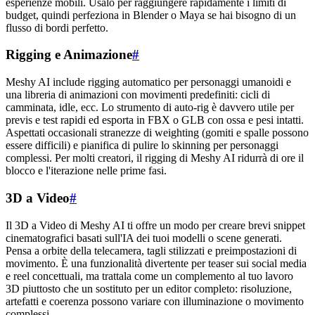
esperienze mobili. Usalo per raggiungere rapidamente i limiti di
budget, quindi perfeziona in Blender o Maya se hai bisogno di un
flusso di bordi perfetto.
Rigging e Animazione
#
Meshy AI include rigging automatico per personaggi umanoidi e
una libreria di animazioni con movimenti predefiniti: cicli di
camminata, idle, ecc. Lo strumento di auto-rig è davvero utile per
previs e test rapidi ed esporta in FBX o GLB con ossa e pesi intatti.
Aspettati occasionali stranezze di weighting (gomiti e spalle possono
essere difficili) e pianifica di pulire lo skinning per personaggi
complessi. Per molti creatori, il rigging di Meshy AI ridurrà di ore il
blocco e l'iterazione nelle prime fasi.
3D a Video
#
Il 3D a Video di Meshy AI ti offre un modo per creare brevi snippet
cinematografici basati sull'IA dei tuoi modelli o scene generati.
Pensa a orbite della telecamera, tagli stilizzati e preimpostazioni di
movimento. È una funzionalità divertente per teaser sui social media
e reel concettuali, ma trattala come un complemento al tuo lavoro
3D piuttosto che un sostituto per un editor completo: risoluzione,
artefatti e coerenza possono variare con illuminazione o movimento
complessi.