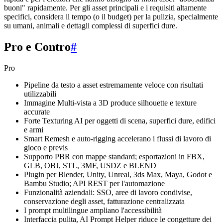
buoni" rapidamente. Per gli asset principali e i requisiti altamente
specifici, considera il tempo (o il budget) per la pulizia, specialmente
su umani, animali e dettagli complessi di superfici dure.
Pro e Contro
#
Pro
Pipeline da testo a asset estremamente veloce con risultati
utilizzabili
Immagine Multi-vista a 3D produce silhouette e texture
accurate
Forte Texturing AI per oggetti di scena, superfici dure, edifici
e armi
Smart Remesh e auto-rigging accelerano i flussi di lavoro di
gioco e previs
Supporto PBR con mappe standard; esportazioni in FBX,
GLB, OBJ, STL, 3MF, USDZ e BLEND
Plugin per Blender, Unity, Unreal, 3ds Max, Maya, Godot e
Bambu Studio; API REST per l'automazione
Funzionalità aziendali: SSO, aree di lavoro condivise,
conservazione degli asset, fatturazione centralizzata
I prompt multilingue ampliano l'accessibilità
Interfaccia pulita, AI Prompt Helper riduce le congetture dei