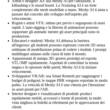
Artisti e designer 3D: usa Meshy AI per l'ideazione, il
kitbashing e le mood board. La Texturing AI è un forte
complemento alle mesh modellate a mano. Meshy AI ti aiuta a
passare dal concetto allo sviluppo dell'aspetto più
velocemente.
Registi e artisti VFX: ottimo per previs e segnaposto di asset
rapidi. L'auto-rigging e la libreria di animazioni possono
supportare gli animatic mentre gli asset principali sono in
produzione.
Educatori e studenti: Meshy AI abbassa la barriera
all'ingresso: gli studenti possono esplorare concetti 3D senza
settimane di modellazione prima di vedere i risultati. I prompt
multilingue aiutano nelle classi di tutto il mondo.
Appassionati di stampa 3D: genera prototipi ed esporta
STL/3MF rapidamente. Aspettati di controllare la tenuta
stagna e lo spessore delle pareti; Meshy AI ti fa iniziare
velocemente.
Sviluppatori VR/AR: usa Smart Remesh per raggiungere i
budget di poligoni; le mappe PBR vengono esportate in modo
pulito. La velocità di Meshy AI è una vittoria per l'iterazione
su asset pronti per l'AR.
Interior designer e visualizzatori di prodotti: produci
rapidamente mobili, accessori e forme di prodotti; la multi-
vista migliora la fedeltà ai riferimenti per le approvazioni dei
clienti.