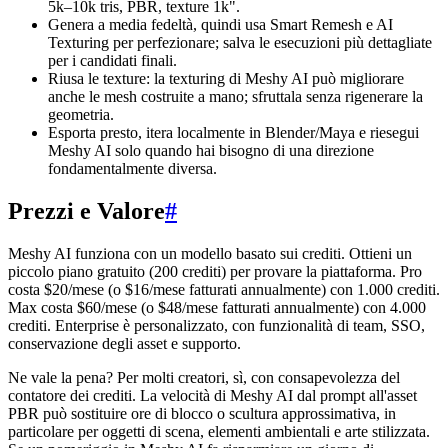
5k–10k tris, PBR, texture 1k".
Genera a media fedeltà, quindi usa Smart Remesh e AI
Texturing per perfezionare; salva le esecuzioni più dettagliate
per i candidati finali.
Riusa le texture: la texturing di Meshy AI può migliorare
anche le mesh costruite a mano; sfruttala senza rigenerare la
geometria.
Esporta presto, itera localmente in Blender/Maya e riesegui
Meshy AI solo quando hai bisogno di una direzione
fondamentalmente diversa.
Prezzi e Valore
#
Meshy AI funziona con un modello basato sui crediti. Ottieni un
piccolo piano gratuito (200 crediti) per provare la piattaforma. Pro
costa $20/mese (o $16/mese fatturati annualmente) con 1.000 crediti.
Max costa $60/mese (o $48/mese fatturati annualmente) con 4.000
crediti. Enterprise è personalizzato, con funzionalità di team, SSO,
conservazione degli asset e supporto.
Ne vale la pena? Per molti creatori, sì, con consapevolezza del
contatore dei crediti. La velocità di Meshy AI dal prompt all'asset
PBR può sostituire ore di blocco o scultura approssimativa, in
particolare per oggetti di scena, elementi ambientali e arte stilizzata.