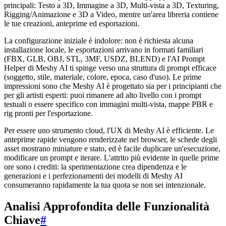
principali: Testo a 3D, Immagine a 3D, Multi-vista a 3D, Texturing,
Rigging/Animazione e 3D a Video, mentre un'area libreria contiene
le tue creazioni, anteprime ed esportazioni.
La configurazione iniziale è indolore: non è richiesta alcuna
installazione locale, le esportazioni arrivano in formati familiari
(FBX, GLB, OBJ, STL, 3MF, USDZ, BLEND) e l'AI Prompt
Helper di Meshy AI ti spinge verso una struttura di prompt efficace
(soggetto, stile, materiale, colore, epoca, caso d'uso). Le prime
impressioni sono che Meshy AI è progettato sia per i principianti che
per gli artisti esperti: puoi rimanere ad alto livello con i prompt
testuali o essere specifico con immagini multi-vista, mappe PBR e
rig pronti per l'esportazione.
Per essere uno strumento cloud, l'UX di Meshy AI è efficiente. Le
anteprime rapide vengono renderizzate nel browser, le schede degli
asset mostrano miniature e stato, ed è facile duplicare un'esecuzione,
modificare un prompt e iterare. L'attrito più evidente in quelle prime
ore sono i crediti: la sperimentazione crea dipendenza e le
generazioni e i perfezionamenti dei modelli di Meshy AI
consumeranno rapidamente la tua quota se non sei intenzionale.
Analisi Approfondita delle Funzionalità
Chiave
#