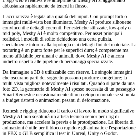
L'app web è reattiva e le anteprime di Meshy AI si aggiornano
abbastanza rapidamente da tenerti in flusso.
L'accuratezza è legata alla qualità dell'input. Con prompt forti o
immagini multi-vista ben illuminate, Meshy AI produce silhouette
convincenti e dettagli coerenti. Per estetiche stilizzate, low-poly o
mid-poly, Meshy AI è molto competitivo. Per asset principali
realistici, i modelli di solito richiedono una certa pulizia,
specialmente intorno alla topologia e ai dettagli fini del materiale. La
texturing è un punto forte per le superfici dure; è competente ma
meno affidabile per umani e animali, dove Meshy AI è ancora
indietro rispetto alle pipeline di personaggi specializzate.
Da Immagine a 3D è utilizzabile con riserve. Le singole immagini
che oscurano parti del soggetto possono produrre congetture; la
multi-vista migliora notevolmente i risultati. Quando si parte da una
foto 2D, la geometria di Meshy AI spesso necessita di un passaggio
Smart Remesh e occasionalmente di una retopo manuale se si punta
a budget ristretti o animazioni pesanti di deformazione.
Remesh e rigging riducono il carico di lavoro in modo significativo.
Meshy AI non sostituirà un artista tecnico senior per i rig di
produzione, ma accelera la previs e la prototipazione. La libreria di
animazioni è utile per il blocco rapido e gli animatic e l'esportazione
in FBX o GLB semplifica il test in Unreal, Unity o Godot.