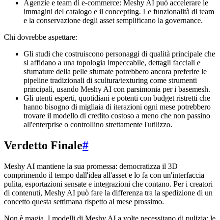
Agenzie e team di e-commerce: Meshy AI può accelerare le
immagini del catalogo e il concepting. Le funzionalità di team
e la conservazione degli asset semplificano la governance.
Chi dovrebbe aspettare:
Gli studi che costruiscono personaggi di qualità principale che
si affidano a una topologia impeccabile, dettagli facciali e
sfumature della pelle sfumate potrebbero ancora preferire le
pipeline tradizionali di scultura/texturing come strumenti
principali, usando Meshy AI con parsimonia per i basemesh.
Gli utenti esperti, quotidiani e potenti con budget ristretti che
hanno bisogno di migliaia di iterazioni ogni mese potrebbero
trovare il modello di credito costoso a meno che non passino
all'enterprise o controllino strettamente l'utilizzo.
Verdetto Finale
#
Meshy AI mantiene la sua promessa: democratizza il 3D
comprimendo il tempo dall'idea all'asset e lo fa con un'interfaccia
pulita, esportazioni sensate e integrazioni che contano. Per i creatori
di contenuti, Meshy AI può fare la differenza tra la spedizione di un
concetto questa settimana rispetto al mese prossimo.
Non è magia. I modelli di Meshy AI a volte necessitano di pulizia; le