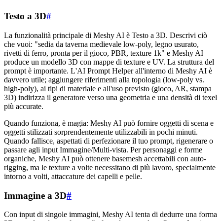
Testo a 3D
#
La funzionalità principale di Meshy AI è Testo a 3D. Descrivi ciò
che vuoi: "sedia da taverna medievale low-poly, legno usurato,
rivetti di ferro, pronta per il gioco, PBR, texture 1k" e Meshy AI
produce un modello 3D con mappe di texture e UV. La struttura del
prompt è importante. L'AI Prompt Helper all'interno di Meshy AI è
davvero utile; aggiungere riferimenti alla topologia (low-poly vs.
high-poly), ai tipi di materiale e all'uso previsto (gioco, AR, stampa
3D) indirizza il generatore verso una geometria e una densità di texel
più accurate.
Quando funziona, è magia: Meshy AI può fornire oggetti di scena e
oggetti stilizzati sorprendentemente utilizzabili in pochi minuti.
Quando fallisce, aspettati di perfezionare il tuo prompt, rigenerare o
passare agli input Immagine/Multi-vista. Per personaggi e forme
organiche, Meshy AI può ottenere basemesh accettabili con auto-
rigging, ma le texture a volte necessitano di più lavoro, specialmente
intorno a volti, attaccature dei capelli e pelle.
Immagine a 3D
#
Con input di singole immagini, Meshy AI tenta di dedurre una forma