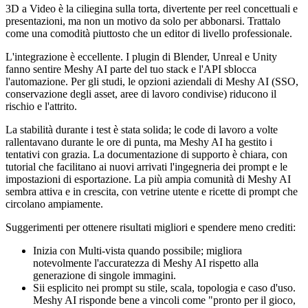
3D a Video è la ciliegina sulla torta, divertente per reel concettuali e
presentazioni, ma non un motivo da solo per abbonarsi. Trattalo
come una comodità piuttosto che un editor di livello professionale.
L'integrazione è eccellente. I plugin di Blender, Unreal e Unity
fanno sentire Meshy AI parte del tuo stack e l'API sblocca
l'automazione. Per gli studi, le opzioni aziendali di Meshy AI (SSO,
conservazione degli asset, aree di lavoro condivise) riducono il
rischio e l'attrito.
La stabilità durante i test è stata solida; le code di lavoro a volte
rallentavano durante le ore di punta, ma Meshy AI ha gestito i
tentativi con grazia. La documentazione di supporto è chiara, con
tutorial che facilitano ai nuovi arrivati l'ingegneria dei prompt e le
impostazioni di esportazione. La più ampia comunità di Meshy AI
sembra attiva e in crescita, con vetrine utente e ricette di prompt che
circolano ampiamente.
Suggerimenti per ottenere risultati migliori e spendere meno crediti:
Inizia con Multi-vista quando possibile; migliora
notevolmente l'accuratezza di Meshy AI rispetto alla
generazione di singole immagini.
Sii esplicito nei prompt su stile, scala, topologia e caso d'uso.
Meshy AI risponde bene a vincoli come "pronto per il gioco,