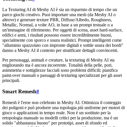
La Texturing AI di Meshy AI è sia un risparmio di tempo che un
parco giochi creativo. Puoi importare una mesh (da Meshy AI o
altrove) e generare texture PBR, Diffuse/Albedo, Roughness,
Metallic, Normal, a volte AO, in base a un prompt testuale o a
un'immagine di riferimento. Per oggetti di scena, asset hard-surface,
edifici e armi, i risultati possono essere incredibilmente buoni,
specialmente con sporco e usura realistici. Prompt intelligenti come
"alluminio spazzolato con impronte digitali e sottile usura dei bordi"
danno a Meshy AI il contesto per stratificare dettagli convincenti.
Per personaggi, animali e creature, la texturing di Meshy AI sta
migliorando ma è ancora incoerente. Tonalità della pelle, pori,
asimmetria e sottigliezze facciali sono problemi difficili; pianifica
paint-over manuali o passaggi di texturing specializzati per gli asset
principali.
Smart Remesh
#
Remesh è l'eroe non celebrato in Meshy AI. Ottimizza il conteggio
dei poligoni e può produrre una topologia più uniforme per motori di
gioco o applicazioni in tempo reale. Non è un sostituto per la
retopologia manuale su modelli critici per la produzione, ma è un
solido "abbastanza buono" per prototipi, asset di sfondo ed