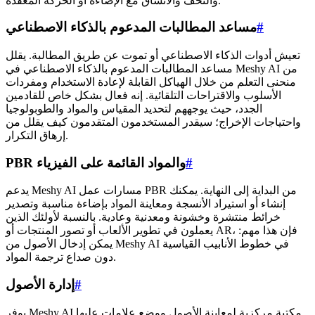
والتحف والاتساق مع الإضاءة أو الحركة المعقدة.
#
مساعد المطالبات المدعوم بالذكاء الاصطناعي
تعيش أدوات الذكاء الاصطناعي أو تموت عن طريق المطالبة. يقلل
مساعد المطالبات المدعوم بالذكاء الاصطناعي في Meshy AI من
منحنى التعلم من خلال الهياكل القابلة لإعادة الاستخدام ومفردات
الأسلوب والاقتراحات التلقائية. إنه فعال بشكل خاص للقادمين
الجدد، حيث يوجههم لتحديد المقياس والمواد والطوبولوجيا
واحتياجات الإخراج؛ سيقدر المستخدمون المتقدمون كيف يقلل من
إرهاق التكرار.
#
PBR والمواد القائمة على الفيزياء
يدعم Meshy AI مسارات عمل PBR من البداية إلى النهاية. يمكنك
إنشاء أو استيراد الأنسجة ومعاينة المواد بإضاءة مناسبة وتصدير
خرائط منتشرة وخشونة ومعدنية وعادية. بالنسبة لأولئك الذين
يعملون في تطوير الألعاب أو تصور المنتجات أو AR، فإن هذا مهم:
يمكن إدخال الأصول من Meshy AI في خطوط الأنابيب القياسية
دون صداع ترجمة المواد.
#
إدارة الأصول
يوفر Meshy AI مكتبة مركزية لمعاينة الأصول ووضع علامات عليها