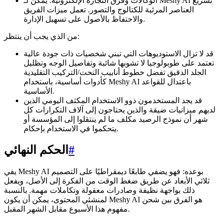
الوكالات وفرق التجارة الإلكترونية: يمكن لـ Meshy AI تسريع
العناصر المرئية للكتالوج والتصور. تعمل ميزات الفريق
والاحتفاظ بالأصول على تسهيل الإدارة.
من الذي يجب أن ينتظر:
قد لا تزال الاستوديوهات التي تبني شخصيات ذات جودة عالية
تعتمد على طوبولوجيا لا تشوبها شائبة وتفاصيل الوجه وتظليل
الجلد الدقيق تفضل خطوط أنابيب النحت/التركيب التقليدية
كأدوات أساسية، باستخدام Meshy AI باعتدال للقواعد
الأساسية.
قد يجد المستخدمون ذوو الاستخدام المكثف اليومي الذين
لديهم ميزانيات ضيقة والذين يحتاجون إلى آلاف التكرارات كل
شهر أن نموذج الرصيد مكلف ما لم ينتقلوا إلى المؤسسة أو
يتحكموا في الاستخدام بإحكام.
#
الحكم النهائي
يفي Meshy AI بوعده: فهو يضفي طابعًا ديمقراطيًا على التصميم
ثلاثي الأبعاد عن طريق ضغط الوقت من الفكرة إلى الأصل، ويفعل
ذلك بواجهة نظيفة وصادرات معقولة وتكاملات مهمة. بالنسبة
لمنشئي المحتوى، يمكن أن يكون Meshy AI هو الفرق بين شحن
مفهوم هذا الأسبوع مقابل الشهر المقبل.