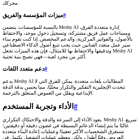
محركك.
#
ميزات المؤسسة والفريق
بالنسبة للمؤسسات، يتضمن Meshy AI إدارة متعددة الفرق،
ومساحات عمل فريق مشتركة، وتسجيل دخول موحد، والاحتفاظ
بالأصول، والفواتير المركزية، والدعم المخصص. إذا كنت تقوم ببناء
سير عمل متعدد الفنانين حيث يجب تتبع أصول الذكاء الاصطناعي
وتدقيقها والاحتفاظ بها للامتثال، فإن هذه الميزات تجعل Meshy AI
أكثر من مجرد لعبة—فهي تصبح بنية تحتية.
#
دعم متعدد اللغات
يدعم Meshy AI المطالبات بلغات متعددة. يمكن للفرق التي لا
تتحدث الإنجليزية التفكير والتكرار محليًا، مما يحسن بدقة الدقة
الإبداعية ويقلل من الغموض المتعلق بالترجمة.
#
الأداء وتجربة المستخدم
يعود الأداء إلى السرعة والدقة والاحتكاك التكراري. Meshy AI سريع.
غالبًا ما يتم إنشاء الدعائم البسيطة في غضون دقيقة أو دقيقتين؛
تستغرق الشخصيات الأكثر تعقيدًا وعمليات إعادة البناء متعددة
العروض وقتًا أطول، ولكن معظم عمليات التشغيل تكتمل في