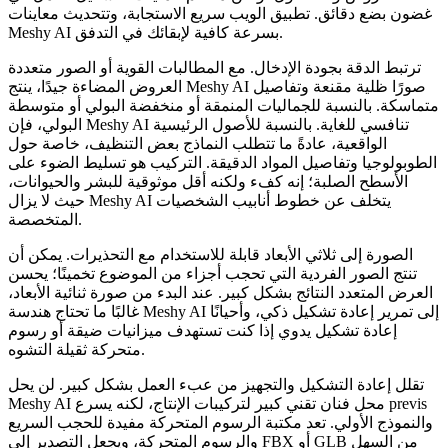
غضون بضع دقائق. تطبيق الويب سريع الاستجابة، وتتحديث معاينات
Meshy AI بسرعة كافية لإبقائك في التدفق.
ترتبط الدقة بجودة الإدخال. مع المطالبات القوية أو الصور متعددة
العروض المضاءة جيدًا، ينتج Meshy AI صورًا ظلية مقنعة وتفاصيل
متماسكة. بالنسبة للجماليات المنمقة أو منخفضة البولي أو متوسطة
البولي، فإن Meshy AI تنافسي للغاية. بالنسبة للأصول الرئيسية
الواقعية، عادةً ما تتطلب النماذج بعض التنظيف، خاصة حول
الطوبولوجيا وتفاصيل المواد الدقيقة. التركيب هو تسليط الضوء على
الأسطح الصلبة؛ إنه كفء ولكنه أقل موثوقية للبشر والحيوانات،
حيث لا يزال Meshy AI يتخلف عن خطوط أنابيب الشخصيات
المتخصصة.
الصورة إلى ثلاثي الأبعاد قابلة للاستخدام مع التحذيرات. يمكن أن
تنتج الصور الفردية التي تحجب أجزاء من الموضوع تخمينًا؛ يحسن
العرض المتعدد النتائج بشكل كبير. عند البدء من صورة ثنائية الأبعاد،
غالبًا ما تحتاج هندسة Meshy AI إلى تمرير إعادة تشكيل ذكي، وأحيانًا
إعادة تشكيل يدوي إذا كنت تستهدف ميزانيات ضيقة أو رسوم
متحركة ثقيلة التشوه.
تقلل إعادة التشكيل والتجهيز من عبء العمل بشكل كبير. لن يحل
Meshy AI محل فنان تقني كبير لتركيبات الإنتاج، لكنه يسرع previs
والنموذج الأولي. تعد مكتبة الرسوم المتحركة مفيدة للحجب السريع
والرسوم المتحركة، ويجعل التصدير إلى FBX أو GLB من السهل