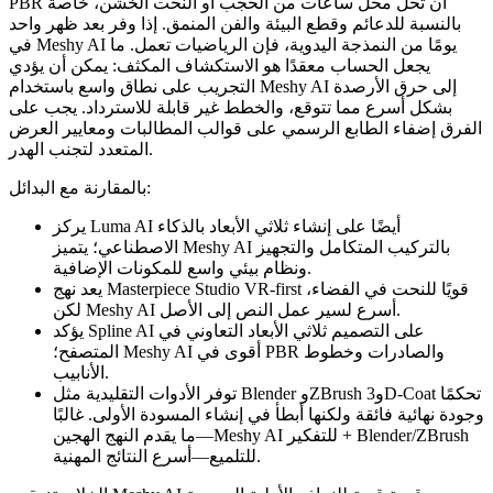
PBR أن تحل محل ساعات من الحجب أو النحت الخشن، خاصة
بالنسبة للدعائم وقطع البيئة والفن المنمق. إذا وفر بعد ظهر واحد
في Meshy AI يومًا من النمذجة اليدوية، فإن الرياضيات تعمل. ما
يجعل الحساب معقدًا هو الاستكشاف المكثف: يمكن أن يؤدي
التجريب على نطاق واسع باستخدام Meshy AI إلى حرق الأرصدة
بشكل أسرع مما تتوقع، والخطط غير قابلة للاسترداد. يجب على
الفرق إضفاء الطابع الرسمي على قوالب المطالبات ومعايير العرض
المتعدد لتجنب الهدر.
بالمقارنة مع البدائل:
يركز Luma AI أيضًا على إنشاء ثلاثي الأبعاد بالذكاء
الاصطناعي؛ يتميز Meshy AI بالتركيب المتكامل والتجهيز
ونظام بيئي واسع للمكونات الإضافية.
يعد نهج Masterpiece Studio VR-first قويًا للنحت في الفضاء،
لكن Meshy AI أسرع لسير عمل النص إلى الأصل.
يؤكد Spline AI على التصميم ثلاثي الأبعاد التعاوني في
المتصفح؛ Meshy AI أقوى في PBR والصادرات وخطوط
الأنابيب.
توفر الأدوات التقليدية مثل Blender وZBrush و3D-Coat تحكمًا
وجودة نهائية فائقة ولكنها أبطأ في إنشاء المسودة الأولى. غالبًا
ما يقدم النهج الهجين—Meshy AI للتفكير + Blender/ZBrush
للتلميع—أسرع النتائج المهنية.