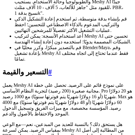
والطوبولوجيا وحالة الاستخدام. يستجيب Meshy AI جيدًا
للقيود مثل "جاهز للألعاب، 5 آلاف - 10 آلاف مثلث، PBR،
نسيج بدقة 1k".
قم بإنشاء بدقة متوسطة، ثم استخدم إعادة التشكيل الذكي
والتركيب المدعوم بالذكاء الاصطناعي للتحسين؛ احفظ
عمليات التشغيل الأكثر تفصيلاً للمرشحين النهائيين.
أعد استخدام الأنسجة: يمكن لتركيب Meshy AI تحسين حتى
الشبكات المصممة يدويًا؛ استخدمه دون إعادة إنشاء الهندسة.
قم بالتصدير مبكرًا، وكرر محليًا في Blender/Maya، وقم
بإعادة تشغيل Meshy AI فقط عندما تحتاج إلى اتجاه مختلف
تمامًا.
#
التسعير والقيمة
يعمل Meshy AI على نموذج قائم على الرصيد. تحصل على خطة
مجانية صغيرة (200 رصيد) لتجربة النظام الأساسي. Pro هو 20 دولارًا
شهريًا (أو 16 دولارًا شهريًا يتم فوترتها سنويًا) مع 1000 رصيد. Max هو
60 دولارًا شهريًا (أو 48 دولارًا شهريًا يتم فوترتها سنويًا) مع 4000
رصيد. المؤسسة مخصصة، مع ميزات الفريق وتسجيل الدخول
الموحد والاحتفاظ بالأصول والدعم.
هل يستحق ذلك؟ بالنسبة للعديد من المبدعين، نعم—مع الوعي
بمقياس الرصيد. يمكن لسرعة Meshy AI من المطالبة إلى أصل