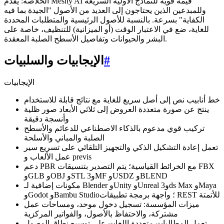
الخلاصة: يقدم Meshy AI قيمة قوية للنماذج الأولية السريعة
وللمبدعين الذين يحتاجون إلى العديد من الأصول "الجيدة بما فيه
الكفاية" بسرعة. بالنسبة للأصول الرئيسية والمتطلبات المحددة
للغاية، ضع في الاعتبار الوقت (أو الميزانية) للتنظيف، خاصة على
البشر والحيوانات وتفاصيل الأسطح الصلبة المعقدة.
#
الإيجابيات والسلبيات
الإيجابيات
خط أنابيب نص إلى أصل سريع للغاية مع نتائج قابلة للاستخدام
ينتج عن صورة متعددة العروض إلى ثلاثي الأبعاد صور ظلية
وأنسجة دقيقة
تركيب قوي مدعوم بالذكاء الاصطناعي للدعائم والأسطح
الصلبة والمباني والأسلحة
تعمل إعادة التشكيل الذكي والتجهيز التلقائي على تسريع سير
عمل الألعاب و previs
دعم PBR مع الخرائط القياسية؛ يتم التصدير بتنسيقات FBX
وGLB وOBJ وSTL و3MF وUSDZ وBLEND
مكونات إضافية لـ Blender وUnity وUnreal و3ds Max وMaya
وGodot وBambu Studio؛ واجهة برمجة تطبيقات REST للأتمتة
ميزات المؤسسة: تسجيل دخول موحد، ومساحات عمل
مشتركة، والاحتفاظ بالأصول، والفواتير المركزية
تعمل المطالبات متعددة اللغات على توسيع نطاق الوصول