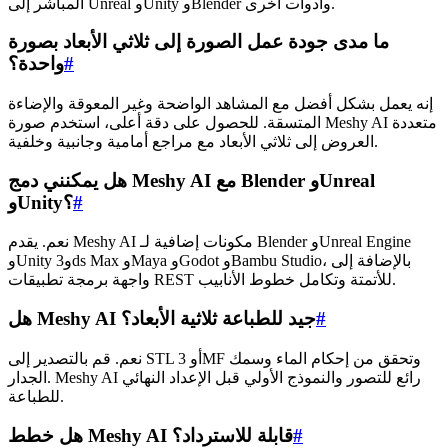
المباشر إلى Unreal وUnity وBlender وأدوات أخرى.
ما مدى جودة عمل الصورة إلى ثلاثي الأبعاد بصورة
#
واحدة؟
إنه يعمل بشكل أفضل مع المشاهد الواضحة وغير المعوقة والإضاءة
المتسقة. للحصول على دقة أعلى، استخدم صورة Meshy AI متعددة
العروض إلى ثلاثي الأبعاد مع مراجع أمامية وجانبية وخلفية.
هل يمكنني دمج Meshy AI مع Blender وUnreal
#
وUnity؟
نعم. يقدم Meshy AI مكونات إضافية لـ Blender وUnreal Engine
وUnity و3ds Max وMaya وGodot وBambu Studio، بالإضافة إلى
واجهة برمجة تطبيقات REST للأتمتة وتكامل خطوط الأنابيب.
#
هل Meshy AI جيد للطباعة ثلاثية الأبعاد؟
نعم. قم بالتصدير إلى STL أو 3MF وتحقق من إحكام الماء وسمك
الجدار. Meshy AI رائع للتصور والنموذج الأولي قبل الإعداد النهائي
للطباعة.
#
هل خطط Meshy AI قابلة للاسترداد؟