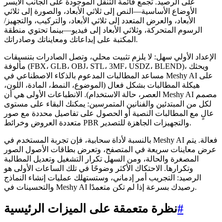
على الرصيد. تجمع قائمة التنقل الموجودة على الجانب الأيسر
الأوضاع الأساسية—النص إلى ثلاثي الأبعاد، والصورة إلى ثلاثي
الأبعاد، والعرض المتعدد إلى ثلاثي الأبعاد، والتركيب، والتجهيز/
الرسوم المتحركة، وثلاثي الأبعاد إلى فيديو—بينما تحتوي منطقة
المكتبة على إبداعاتك ومعايناتك وصادراتك.
الإعداد الأولي سهل: لا يلزم تثبيت محلي، وتصل الصادرات بتنسيقات
مألوفة (FBX، GLB، OBJ، STL، 3MF، USDZ، BLEND)، ويحثك
مساعد المطالبات المدعوم بالذكاء الاصطناعي في Meshy AI على
هيكلة المطالبات بشكل فعال (الموضوع، النمط، المادة، اللون،
العصر، حالة الاستخدام). الانطباعات الأولى هي أن Meshy AI مصمم
لكل من المبتدئين والفنانين المتمرسين: يمكنك البقاء على مستوى
عالٍ مع المطالبات النصية أو الحصول على تفاصيل محددة مع صور
متعددة العروض وخرائط PBR والتجهيزات الجاهزة للتصدير.
بالنسبة لأداة سحابية، فإن تجربة المستخدم في Meshy AI فعالة. يتم
عرض معاينات سريعة في المتصفح، وتعرض بطاقات الأصول الصور
المصغرة والحالة، ومن السهل تكرار التشغيل وتعديل المطالبة
وتكرارها. الاحتكاك الأكثر وضوحًا في تلك الساعات الأولى هو
الرصيد: التجريب أمر إدماني، وستستهلك عمليات إنشاء النماذج
والتحسينات في Meshy AI رصيدك بسرعة إذا لم تكن متعمدًا.
#
نظرة متعمقة على الميزات الرئيسية