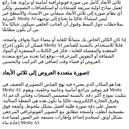
ثلاثي الأبعاد كامل من صورة فوتوغرافية أمامية أو بزاوية. هذا رائع
لعمل نماذج أولية سريعة للمنتجات أو استكشافات التصميم، ولكن
أي نظام صورة إلى ثلاثي الأبعاد سيعاني من الانسداد والأسطح غير
المرئية. Meshy AI ليس استثناءً: غالبًا ما تحتاج إلى توجيهه
بملاحظات حول النمط وقبول أن الجانب الخلفي سيكون خياليًا بدلاً
من أن يكون مطابقًا.
إذا كان الكائن الخاص بك متماثلًا للغاية أو مضاءً جيدًا بحواف واضحة،
فيمكن أن يكون إخراج Meshy AI قابلاً للاستخدام. بالنسبة للعناصر
المعقدة والمفصلة للغاية—فكر في الكابلات المضفرة أو المواد
الشفافة أو النقوش المزخرفة—توقع إما تغذية مراجع متعددة
العروض أو قضاء وقت إضافي في التركيب والتحسين.
#
صورة متعددة العروض إلى ثلاثي الأبعاد
هذا هو المكان الذي يضيء فيه نهج القياس التصويري الخفيف في
Meshy AI. قم بتوفير مراجع أمامية وجانبية وخلفية، ويقوم Meshy
AI بتثليث نموذج أكثر دقة. بالنسبة لمصممي المنتجات وفناني الدعم
وفرق التجارة الإلكترونية، غالبًا ما تكون هذه هي النقطة المثالية:
تحصل على دقة صورة ظلية أفضل بشكل ملحوظ، وأشعة فوق
بنفسجية أنظف، وأنسجة تتطابق مع التصوير الفوتوغرافي المرجعي
بشكل أوثق. استخدم إضاءة وإطارات متسقة عبر الصور لمساعدة
إعادة بناء Meshy AI.