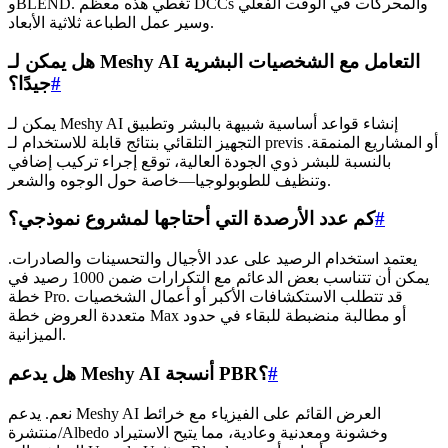
وBLEND. تغطي هذه معظم DCCs والمحركات في الوقت الفعلي
وسير عمل الطباعة ثلاثية الأبعاد.
هل يمكن لـ Meshy AI التعامل مع الشخصيات البشرية
#
جيدًا؟
يمكن لـ Meshy AI إنشاء قواعد أساسية شبيهة بالبشر وتطبيق
التجهيز التلقائي بنتائج قابلة للاستخدام لـ previs أو المشاريع المنمقة.
بالنسبة للبشر ذوي الجودة العالية، توقع إجراء تركيب إضافي
وتنظيف للطوبولوجيا—خاصة حول الوجوه والشعر.
#
كم عدد الأرصدة التي أحتاجها لمشروع نموذجي؟
يعتمد استخدام الرصيد على عدد الأجيال والتحسينات والصادرات.
يمكن أن تتناسب بعض الدعائم مع التكرارات ضمن 1000 رصيد في
خطة Pro. قد تتطلب الاستكشافات الأكبر أو أعمال الشخصيات
متعددة العروض خطة Max أو مطالبة منضبطة للبقاء في حدود
الميزانية.
#
هل يدعم Meshy AI أنسجة PBR؟
نعم. يدعم Meshy AI العرض القائم على الفيزياء مع خرائط
منتشرة/Albedo وخشونة ومعدنية وعادية، مما يتيح الاستيراد