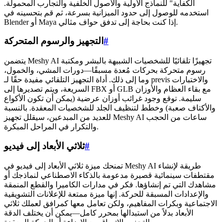
الكفاية" للنماذج الأولية والأصول الخلفية والتجارب المحمولة.
استخدمه للوصول إلى حدود الميزانية بسرعة، ثم قم بتحسينه في
Blender أو Maya إذا كنت بحاجة إلى تدفق حواف مثالي.
#
التجهيز والرسوم المتحركة
يتضمن Meshy AI تجهيزًا تلقائيًا للشخصيات الشبيهة بالبشر ومكتبة
رسوم متحركة بحركات مُعدة مسبقًا—دورات المشي، والخمول،
وما إلى ذلك. أداة التجهيز التلقائي مفيدة حقًا لـ previs والاختبارات
السريعة، ويتم تصديرها إلى FBX أو GLB مع بقاء العظام والأوزان
سليمة. توقع وجود غرائب أوزان عرضية (يمكن أن تكون الأكواع
والأكتاف صعبة) وخطط لتنظيف الجلد للشخصيات المعقدة. بالنسبة
للعديد من المبدعين، سيقلل تجهيز Meshy AI ساعات من الحجب
والتكرار في المراحل المبكرة.
#
ثلاثي الأبعاد إلى فيديو
تمنحك ميزة ثلاثي الأبعاد إلى فيديو في Meshy AI طريقة لإنشاء
مقتطفات سينمائية قصيرة مدعومة بالذكاء الاصطناعي لنماذجك أو
مشاهدك التي تم إنشاؤها. فكر في مدارات الكاميرا والقطع المنمقة
والإعدادات المسبقة للحركة. إنها ميزة ممتعة للإعلانات التشويقية
الاجتماعية وبكرات المفاهيم، ولكن تعامل معها كمرافق لعملك ثلاثي
الأبعاد بدلاً من استبدالها بمحرر كامل—يمكن أن يختلف الدقة