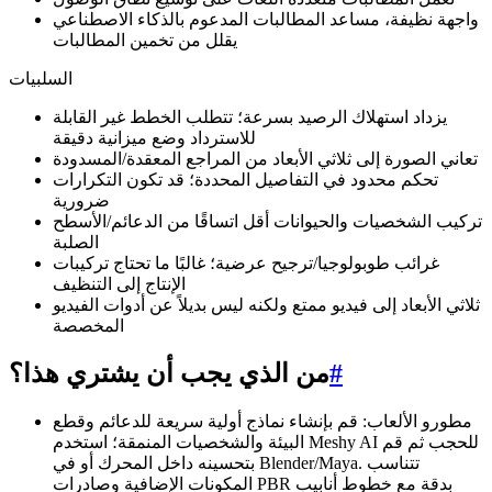
واجهة نظيفة، مساعد المطالبات المدعوم بالذكاء الاصطناعي
يقلل من تخمين المطالبات
السلبيات
يزداد استهلاك الرصيد بسرعة؛ تتطلب الخطط غير القابلة
للاسترداد وضع ميزانية دقيقة
تعاني الصورة إلى ثلاثي الأبعاد من المراجع المعقدة/المسدودة
تحكم محدود في التفاصيل المحددة؛ قد تكون التكرارات
ضرورية
تركيب الشخصيات والحيوانات أقل اتساقًا من الدعائم/الأسطح
الصلبة
غرائب طوبولوجيا/ترجيح عرضية؛ غالبًا ما تحتاج تركيبات
الإنتاج إلى التنظيف
ثلاثي الأبعاد إلى فيديو ممتع ولكنه ليس بديلاً عن أدوات الفيديو
المخصصة
#
من الذي يجب أن يشتري هذا؟
مطورو الألعاب: قم بإنشاء نماذج أولية سريعة للدعائم وقطع
البيئة والشخصيات المنمقة؛ استخدم Meshy AI للحجب ثم قم
بتحسينه داخل المحرك أو في Blender/Maya. تتناسب
المكونات الإضافية وصادرات PBR بدقة مع خطوط أنابيب