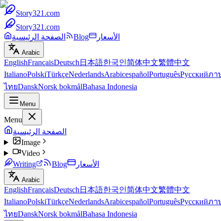
Story321.com
Story321.com
الأسعار
Blog
الصفحة الرئيسية
Arabic
English
Français
Deutsch
日本語
한국인
简体中文
繁體中文
Italiano
Polski
Türkçe
Nederlands
Arabic
español
Português
Русский
ภา
ไทย
Dansk
Norsk bokmål
Bahasa Indonesia
Menu
Menu
الصفحة الرئيسية
Image
Video
الأسعار
Blog
Writing
Arabic
English
Français
Deutsch
日本語
한국인
简体中文
繁體中文
Italiano
Polski
Türkçe
Nederlands
Arabic
español
Português
Русский
ภา
ไทย
Dansk
Norsk bokmål
Bahasa Indonesia