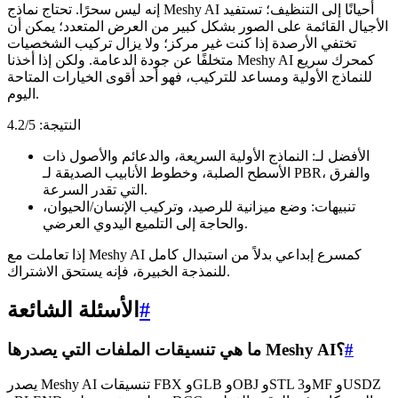
إنه ليس سحرًا. تحتاج نماذج Meshy AI أحيانًا إلى التنظيف؛ تستفيد
الأجيال القائمة على الصور بشكل كبير من العرض المتعدد؛ يمكن أن
تختفي الأرصدة إذا كنت غير مركز؛ ولا يزال تركيب الشخصيات
متخلفًا عن جودة الدعامة. ولكن إذا أخذنا Meshy AI كمحرك سريع
للنماذج الأولية ومساعد للتركيب، فهو أحد أقوى الخيارات المتاحة
اليوم.
النتيجة: 4.2/5
الأفضل لـ: النماذج الأولية السريعة، والدعائم والأصول ذات
الأسطح الصلبة، وخطوط الأنابيب الصديقة لـ PBR، والفرق
التي تقدر السرعة.
تنبيهات: وضع ميزانية للرصيد، وتركيب الإنسان/الحيوان،
والحاجة إلى التلميع اليدوي العرضي.
إذا تعاملت مع Meshy AI كمسرع إبداعي بدلاً من استبدال كامل
للنمذجة الخبيرة، فإنه يستحق الاشتراك.
#
الأسئلة الشائعة
#
ما هي تنسيقات الملفات التي يصدرها Meshy AI؟
يصدر Meshy AI تنسيقات FBX وGLB وOBJ وSTL و3MF وUSDZ