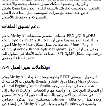
وتكرارها وتنظيمها. يمكنك تمييز المفضلة بنجمة والاحتفاظ
بالمتغيرات وتحديث تجاربك. بالنسبة للفرق، يكون هذا مفيدًا بشكل
خاص عند دمجه مع ميزات المؤسسة مثل مساحات العمل
المشتركة والاحتفاظ بالأصول.
#
دعم تنسيق الملفات
يدعم Meshy AI عمليات التصدير بتنسيقات FBX وGLB وOBJ
وSTL و3MF وUSDZ وBLEND. من الناحية العملية، هذا يعني أن
أصول Meshy AI الخاصة بك تنتقل بشكل جيد: Unreal Engine
وUnity وGodot وBlender و3ds Max وMaya وحتى مسارات عمل
الطباعة ثلاثية الأبعاد في متناول اليد. STL و3MF مرحب بهما بشكل
خاص لصناع المحتوى.
#
API وتكاملات سير العمل
يوفر Meshy AI واجهة برمجة تطبيقات REST للوصول البرمجي
والمكونات الإضافية لـ Blender وUnity و3ds Max وMaya وGodot
وUnreal Engine وBambu Studio. هذه نقطة قوة: يمكنك توجيه
الأجيال إلى DCC أو المحرك الذي تختاره، أو أتمتة مهام الدُفعات، أو
تضمين Meshy AI في خط أنابيب الاستوديو. بالنسبة للمبدعين
المستقلين، فإن المكون الإضافي Blender وحده يمثل راحة هائلة—
قم بإنشاء في Meshy AI، وقم بتعديله في Blender، وانشره في