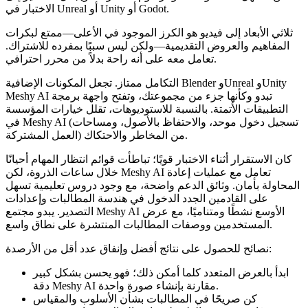
الاختبار في Unreal أو Unity أو Godot.
ثلاثي الأبعاد إلى فيديو هو الكرز الموجود في الأعلى—ممتع لبكرات
المفاهيم والعروض التقديمية—ولكن ليس سببًا بمفرده للاشتراك.
تعامل معه على أنه راحة بدلاً من محرر احترافي.
التكامل ممتاز. تجعل المكونات الإضافية Blender وUnreal وUnity
Meshy AI تبدو وكأنها جزء من مجموعتك، وتفتح واجهة برمجة
التطبيقات الأتمتة. بالنسبة للاستوديوهات، تقلل خيارات المؤسسة
في Meshy AI (تسجيل دخول موحد، والاحتفاظ بالأصول، ومساحات
العمل المشتركة) من المخاطر والاحتكاك.
كان الاستقرار أثناء الاختبار قويًا؛ تباطأت قوائم انتظار المهام أحيانًا
خلال ساعات الذروة، لكن Meshy AI تعامل مع عمليات إعادة
المحاولة بأمان. وثائق الدعم واضحة، مع وجود دروس تعليمية تسهل
على القادمين الجدد الدخول في هندسة المطالبات وإعدادات
التصدير. يبدو مجتمع Meshy AI الأوسع نشطًا ومتناميًا، مع عرض
المستخدمين ووصفات المطالبات المنتشرة على نطاق واسع.
نصائح للحصول على نتائج أفضل وإنفاق عدد أقل من الأرصدة:
ابدأ بالعرض المتعدد كلما أمكن ذلك؛ فهو يحسن بشكل كبير
دقة Meshy AI مقارنة بإنشاء صورة واحدة.
كن صريحًا في المطالبات بشأن الأسلوب والمقياس