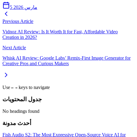
5 مارس 2026
Previous Article
Vidnoz AI Review: Is It Worth It for Fast, Affordable Video
Creation in 2026?
Next Article
Whisk AI Review: Google Labs’ Remix-First Image Generator for
Creative Pros and Curious Makers
Use
keys to navigate
←
→
جدول المحتويات
No headings found
أحدث مدونة
Fish Audio S2: The Most Expressive Open-Source Voice AI for