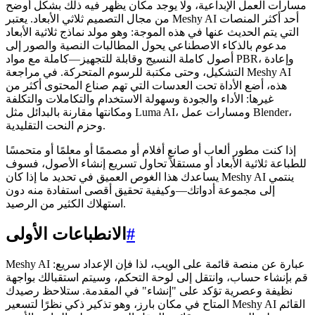
مسارات العمل الإبداعية، ولا يوجد مكان يظهر فيه ذلك بشكل أوضح
من مجال التصميم ثلاثي الأبعاد. يعتبر Meshy AI أحد أكثر المنصات
التي يتم الحديث عنها في هذه الموجة: وهو مولد نماذج ثلاثية الأبعاد
مدعوم بالذكاء الاصطناعي يحول المطالبات النصية والصور إلى
أصول كاملة النسيج وقابلة للتجهيز—كاملة مع مواد PBR، وإعادة
التشكيل، وحتى مكتبة للرسوم المتحركة. في مراجعة Meshy AI
هذه، أضع الأداة تحت العدسات التي تهم صناع المحتوى أكثر من
غيرها: الأداء والجودة وسهولة الاستخدام والتكاملات والتكلفة
ومكانتها مقارنة بالبدائل مثل Luma AI، ومسارات عمل Blender،
وحزم النحت التقليدية.
إذا كنت مطور ألعاب أو صانع أفلام أو مصممًا أو معلمًا أو متحمسًا
للطباعة ثلاثية الأبعاد أو مستقلاً تحاول تسريع إنشاء الأصول، فسوف
يساعدك هذا الغوص العميق في تحديد ما إذا كان Meshy AI ينتمي
إلى مجموعة أدواتك—وكيفية تحقيق أقصى استفادة منه دون
استهلاك الكثير من الرصيد.
#
الانطباعات الأولى
Meshy AI عبارة عن منصة قائمة على الويب، لذا فإن الإعداد سريع:
قم بإنشاء حساب، وانتقل إلى لوحة التحكم، وسيتم استقبالك بواجهة
نظيفة وعصرية تؤكد على "إنشاء" في المقدمة. ستلاحظ رصيدك
المتاح في مكان بارز، وهو تذكير ذكي نظرًا لتسعير Meshy AI القائم