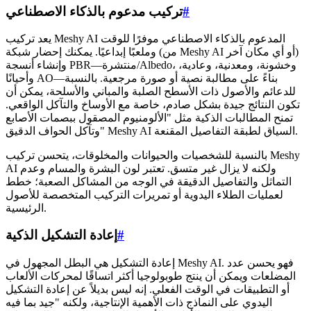
#
تركيب مدعوم بالذكاء الاصطناعي
يعد تركيب Meshy AI المدعوم بالذكاء الاصطناعي موفرًا للوقت
وملعبًا إبداعيًا. يمكنك إحضار شبكة (من Meshy AI أو أي مكان آخر)
وإنشاء أنسجة PBR—منتشرة/Albedo، وخشونة، ومعدنية، وعادية،
وأحيانًا AO—بناءً على مطالبة نصية أو صورة مرجعية. بالنسبة
للدعائم والأصول ذات الأسطح الصلبة والمباني والأسلحة، يمكن أن
تكون النتائج جيدة بشكل صادم، خاصة مع الأوساخ والتآكل الواقعي.
تمنح المطالبات الذكية مثل "الألومنيوم المصقول ببصمات الأصابع
وتآكل الحواف الدقيق" Meshy AI السياق لطبقة التفاصيل المقنعة.
بالنسبة للشخصيات والحيوانات والمخلوقات، يتحسن تركيب Meshy
AI ولكنه لا يزال غير متسق. تعتبر لون البشرة والمسام وعدم
التماثل والتفاصيل الدقيقة في الوجه من المشاكل الصعبة؛ خطط
لعمليات الطلاء اليدوية أو تمريرات التركيب المتخصصة للأصول
الرئيسية.
#
إعادة التشكيل الذكية
إعادة التشكيل هي البطل المجهول في Meshy AI. فهو يحسن عدد
المضلعات ويمكن أن ينتج طوبولوجيا أكثر اتساقًا لمحركات الألعاب
أو التطبيقات في الوقت الفعلي. إنه ليس بديلاً عن إعادة التشكيل
اليدوي على النماذج ذات الأهمية الإنتاجية، ولكنه "جيد بما فيه