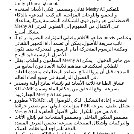
Unity وUnreal وGodot.
فناني ومصممي ثلاثي الأبعاد: استخدم Meshy AI للتفكير
والتجميع واللوحات المزاجية. التركيب المدعوم بالذكاء
الاصطناعي هو رفيق قوي للشبكات المصممة يدويًا. يساعدك
Meshy AI على الانتقال من المفهوم إلى التطوير المرئي
بشكل أسرع.
صانعو الأفلام وفناني المؤثرات البصرية: رائع لـ previs وعناصر
نائب سريعة للأصول. يمكن أن تصمد أداة التجهيز التلقائي
ومكتبة الرسوم المتحركة أمام الرسوم المتحركة بينما تكون
الأصول الرئيسية قيد الإنتاج.
المعلمون والطلاب: يقلل Meshy AI من حاجز الدخول—يمكن
للطلاب استكشاف مفاهيم ثلاثية الأبعاد دون أسابيع من
النمذجة قبل أن يروا النتائج. تساعد المطالبات متعددة اللغات
في الفصول الدراسية في جميع أنحاء العالم.
عشاق الطباعة ثلاثية الأبعاد: قم بإنشاء نماذج أولية وتصدير
STL/3MF بسرعة. توقع التحقق من إحكام الماء وسمك
الجدار؛ يبدأ Meshy AI بسرعة.
مطورو VR/AR: استخدم إعادة التشكيل الذكي للوصول إلى
ميزانيات البولي؛ يتم تصدير خرائط PBR بشكل نظيف. سرعة
Meshy AI هي فوز للتكرار على الأصول الجاهزة لـ AR.
مصممو الديكور الداخلي ومصممو المنتجات: قم بإنتاج الأثاث
والتركيبات وأشكال المنتجات بسرعة؛ يحسن العرض المتعدد
الدقة للمراجع لموافقات العملاء.