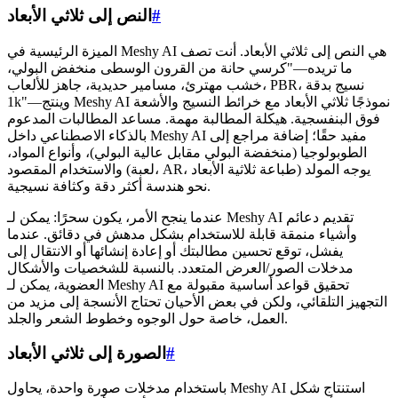
#
النص إلى ثلاثي الأبعاد
الميزة الرئيسية في Meshy AI هي النص إلى ثلاثي الأبعاد. أنت تصف
ما تريده—"كرسي حانة من القرون الوسطى منخفض البولي،
خشب مهترئ، مسامير حديدية، جاهز للألعاب، PBR، نسيج بدقة
1k"—وينتج Meshy AI نموذجًا ثلاثي الأبعاد مع خرائط النسيج والأشعة
فوق البنفسجية. هيكلة المطالبة مهمة. مساعد المطالبات المدعوم
بالذكاء الاصطناعي داخل Meshy AI مفيد حقًا؛ إضافة مراجع إلى
الطوبولوجيا (منخفضة البولي مقابل عالية البولي)، وأنواع المواد،
والاستخدام المقصود (لعبة، AR، طباعة ثلاثية الأبعاد) يوجه المولد
نحو هندسة أكثر دقة وكثافة نسيجية.
عندما ينجح الأمر، يكون سحرًا: يمكن لـ Meshy AI تقديم دعائم
وأشياء منمقة قابلة للاستخدام بشكل مدهش في دقائق. عندما
يفشل، توقع تحسين مطالبتك أو إعادة إنشائها أو الانتقال إلى
مدخلات الصور/العرض المتعدد. بالنسبة للشخصيات والأشكال
العضوية، يمكن لـ Meshy AI تحقيق قواعد أساسية مقبولة مع
التجهيز التلقائي، ولكن في بعض الأحيان تحتاج الأنسجة إلى مزيد من
العمل، خاصة حول الوجوه وخطوط الشعر والجلد.
#
الصورة إلى ثلاثي الأبعاد
باستخدام مدخلات صورة واحدة، يحاول Meshy AI استنتاج شكل