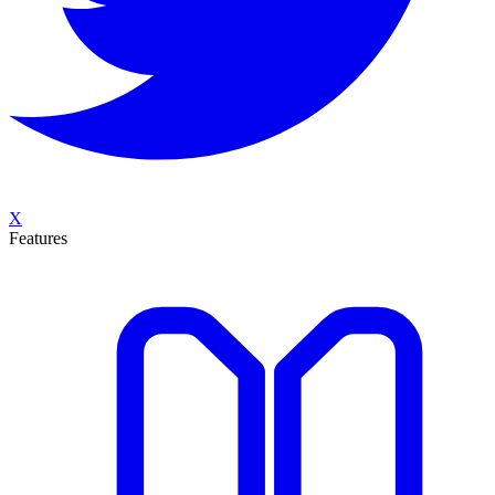
X
Features