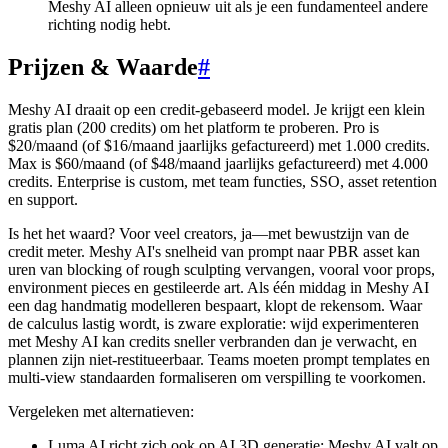
Meshy AI alleen opnieuw uit als je een fundamenteel andere
richting nodig hebt.
Prijzen & Waarde
#
Meshy AI draait op een credit-gebaseerd model. Je krijgt een klein
gratis plan (200 credits) om het platform te proberen. Pro is
$20/maand (of $16/maand jaarlijks gefactureerd) met 1.000 credits.
Max is $60/maand (of $48/maand jaarlijks gefactureerd) met 4.000
credits. Enterprise is custom, met team functies, SSO, asset retention
en support.
Is het het waard? Voor veel creators, ja—met bewustzijn van de
credit meter. Meshy AI's snelheid van prompt naar PBR asset kan
uren van blocking of rough sculpting vervangen, vooral voor props,
environment pieces en gestileerde art. Als één middag in Meshy AI
een dag handmatig modelleren bespaart, klopt de rekensom. Waar
de calculus lastig wordt, is zware exploratie: wijd experimenteren
met Meshy AI kan credits sneller verbranden dan je verwacht, en
plannen zijn niet-restitueerbaar. Teams moeten prompt templates en
multi-view standaarden formaliseren om verspilling te voorkomen.
Vergeleken met alternatieven:
Luma AI richt zich ook op AI 3D generatie; Meshy AI valt op