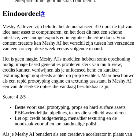
enterprise of het gebruik strak controleren.
Eindoordeel
#
Meshy AI levert zijn belofte: het democratiseert 3D door de tijd van
idee naar asset te comprimeren, en het doet dit met een schone
interface, verstandige exports en integraties die ertoe doen. Voor
content creators kan Meshy AI het verschil zijn tussen het verzenden
van een concept deze week versus volgende maand.
Het is geen magie. Meshy AI's modellen hebben soms opschoning
nodig; image-based generaties profiteren sterk van multi-view;
credits kunnen verdwijnen als je unfocused bent; en karakter
texturing loopt nog steeds achter op prop kwaliteit. Maar beschouwd
als een rapid prototyping engine en texturing assistant, is Meshy AI
een van de sterkste opties die vandaag beschikbaar zijn.
Score: 4.2/5
Beste voor: snel prototyping, props en hard-surface assets,
PBR-vriendelijke pipelines, teams die snelheid waarderen.
Let op: credit budgettering, mens/dier texturing en de
noodzaak voor af en toe handmatige polish.
Als je Meshy AI benadert als een creatieve accelerator in plaats van