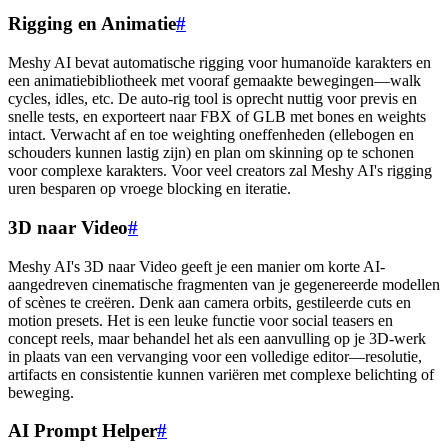
Rigging en Animatie
#
Meshy AI bevat automatische rigging voor humanoïde karakters en
een animatiebibliotheek met vooraf gemaakte bewegingen—walk
cycles, idles, etc. De auto-rig tool is oprecht nuttig voor previs en
snelle tests, en exporteert naar FBX of GLB met bones en weights
intact. Verwacht af en toe weighting oneffenheden (ellebogen en
schouders kunnen lastig zijn) en plan om skinning op te schonen
voor complexe karakters. Voor veel creators zal Meshy AI's rigging
uren besparen op vroege blocking en iteratie.
3D naar Video
#
Meshy AI's 3D naar Video geeft je een manier om korte AI-
aangedreven cinematische fragmenten van je gegenereerde modellen
of scènes te creëren. Denk aan camera orbits, gestileerde cuts en
motion presets. Het is een leuke functie voor social teasers en
concept reels, maar behandel het als een aanvulling op je 3D-werk
in plaats van een vervanging voor een volledige editor—resolutie,
artifacts en consistentie kunnen variëren met complexe belichting of
beweging.
AI Prompt Helper
#