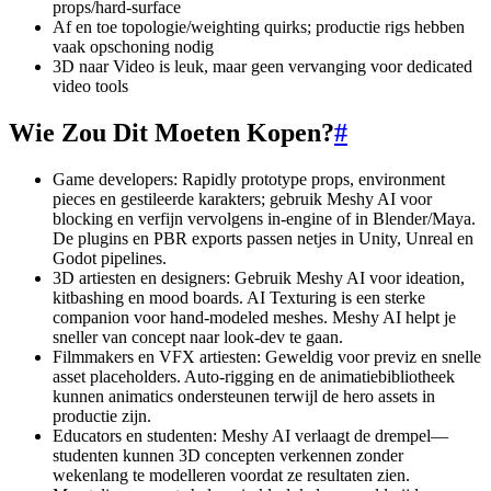
props/hard-surface
Af en toe topologie/weighting quirks; productie rigs hebben
vaak opschoning nodig
3D naar Video is leuk, maar geen vervanging voor dedicated
video tools
Wie Zou Dit Moeten Kopen?
#
Game developers: Rapidly prototype props, environment
pieces en gestileerde karakters; gebruik Meshy AI voor
blocking en verfijn vervolgens in-engine of in Blender/Maya.
De plugins en PBR exports passen netjes in Unity, Unreal en
Godot pipelines.
3D artiesten en designers: Gebruik Meshy AI voor ideation,
kitbashing en mood boards. AI Texturing is een sterke
companion voor hand-modeled meshes. Meshy AI helpt je
sneller van concept naar look-dev te gaan.
Filmmakers en VFX artiesten: Geweldig voor previz en snelle
asset placeholders. Auto-rigging en de animatiebibliotheek
kunnen animatics ondersteunen terwijl de hero assets in
productie zijn.
Educators en studenten: Meshy AI verlaagt de drempel—
studenten kunnen 3D concepten verkennen zonder
wekenlang te modelleren voordat ze resultaten zien.