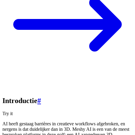
Introductie
#
Try it
AI heeft gestaag barrières in creatieve workflows afgebroken, en
nergens is dat duidelijker dan in 3D. Meshy AI is een van de meest
besproken platforms in deze golf: een AI-aangedreven 3D-