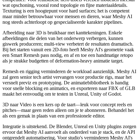
wat opschoning, vooral rond topologie en fijne materiaaldetails.
Texturing is een hoogtepunt voor hard surfaces; het is competent
maar minder betrouwbaar voor mensen en dieren, waar Meshy AI
nog steeds achterloopt op gespecialiseerde karakter pipelines.
Afbeelding naar 3D is bruikbaar met kanttekeningen. Enkele
afbeeldingen die delen van het onderwerp verbergen, kunnen
giswerk produceren; multi-view verbetert de resultaten dramatisch.
Bij het starten vanuit een 2D-foto heeft Meshy AI's geometrie vaak
een Smart Remesh pass nodig, en af en toe een handmatige retopo
als je strakke budgetten of deformation-heavy animatie target.
Remesh en rigging verminderen de workload aanzienlijk. Meshy AI
zal geen senior tech artist vervangen voor productie rigs, maar het
versnelt previz en prototyping. De animatiebibliotheek is handig
voor snelle blocking en animatics, en exporteren naar FBX of GLB
maakt het eenvoudig om te testen in Unreal, Unity of Godot.
3D naar Video is een kers op de taart—leuk voor concept reels en
pitches—maar geen reden alleen om je te abonneren. Behandel het
als een gemak in plaats van een professionele editor.
Integratie is uitstekend. De Blender, Unreal en Unity plugins zorgen
ervoor dat Meshy AI aanvoelt als onderdeel van je stack, en de API
ontgrendelt automatisering. Voor studio's verminderen Meshy AI's