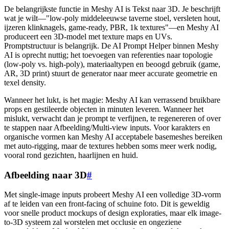
De belangrijkste functie in Meshy AI is Tekst naar 3D. Je beschrijft
wat je wilt—"low-poly middeleeuwse taverne stoel, versleten hout,
ijzeren klinknagels, game-ready, PBR, 1k textures"—en Meshy AI
produceert een 3D-model met texture maps en UVs.
Promptstructuur is belangrijk. De AI Prompt Helper binnen Meshy
AI is oprecht nuttig; het toevoegen van referenties naar topologie
(low-poly vs. high-poly), materiaaltypen en beoogd gebruik (game,
AR, 3D print) stuurt de generator naar meer accurate geometrie en
texel density.
Wanneer het lukt, is het magie: Meshy AI kan verrassend bruikbare
props en gestileerde objecten in minuten leveren. Wanneer het
mislukt, verwacht dan je prompt te verfijnen, te regenereren of over
te stappen naar Afbeelding/Multi-view inputs. Voor karakters en
organische vormen kan Meshy AI acceptabele basemeshes bereiken
met auto-rigging, maar de textures hebben soms meer werk nodig,
vooral rond gezichten, haarlijnen en huid.
Afbeelding naar 3D
#
Met single-image inputs probeert Meshy AI een volledige 3D-vorm
af te leiden van een front-facing of schuine foto. Dit is geweldig
voor snelle product mockups of design exploraties, maar elk image-
to-3D systeem zal worstelen met occlusie en ongeziene