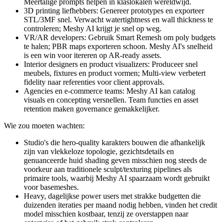
Meertalige prompts helpen in klaslokalen wereldwijd.
3D printing liefhebbers: Genereer prototypes en exporteer
STL/3MF snel. Verwacht watertightness en wall thickness te
controleren; Meshy AI krijgt je snel op weg.
VR/AR developers: Gebruik Smart Remesh om poly budgets
te halen; PBR maps exporteren schoon. Meshy AI's snelheid
is een win voor itereren op AR-ready assets.
Interior designers en product visualizers: Produceer snel
meubels, fixtures en product vormen; Multi-view verbetert
fidelity naar referenties voor client approvals.
Agencies en e-commerce teams: Meshy AI kan catalog
visuals en concepting versnellen. Team functies en asset
retention maken governance gemakkelijker.
Wie zou moeten wachten:
Studio's die hero-quality karakters bouwen die afhankelijk
zijn van vlekkeloze topologie, gezichtsdetails en
genuanceerde huid shading geven misschien nog steeds de
voorkeur aan traditionele sculpt/texturing pipelines als
primaire tools, waarbij Meshy AI spaarzaam wordt gebruikt
voor basemeshes.
Heavy, dagelijkse power users met strakke budgetten die
duizenden iteraties per maand nodig hebben, vinden het credit
model misschien kostbaar, tenzij ze overstappen naar