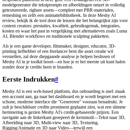
modelgenerator die tekstprompts en afbeeldingen omzet in volledig
getextureerde, rigbare assets—compleet met PBR-materialen,
remeshing en zelfs een animatiebibliotheek. In deze Meshy AI
review, bekijk ik de tool door de lenzen die het belangrijkst zijn voor
content creators: prestaties, kwaliteit, gebruiksgemak, integraties,
kosten en waar het past in vergelijking met alternatieven zoals Luma
AI, Blender workflows en traditionele sculpting pakketten.
Als je een game developer, filmmaker, designer, educator, 3D-
printing liefhebber of een freelancer bent die asset creatie wil
versnellen, zal deze diepgaande analyse je helpen beslissen of
Meshy AI in je toolkit hoort—en hoe je er het meeste uit kunt halen
zonder door je credits heen te branden.
Eerste Indrukken
#
Meshy AI is een web-based platform, dus onboarding is snel: maak
een account aan, ga naar het dashboard en je wordt begroet met een
schone, moderne interface die "Genereren" vooraan benadrukt. Je
zult je beschikbare credits prominent geplaatst zien, wat een slimme
herinnering is gezien Meshy AI's credit-gebaseerde prijzen. Een
navigatie aan de linkerkant groepeert de kernmodi—Tekst naar 3D,
Afbeelding naar 3D, Multi-view naar 3D, Texturing,
Rigging/Animatie en 3D naar Video—terwijl een