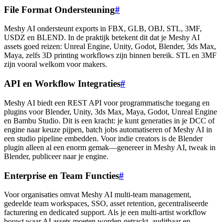
File Format Ondersteuning
#
Meshy AI ondersteunt exports in FBX, GLB, OBJ, STL, 3MF,
USDZ en BLEND. In de praktijk betekent dit dat je Meshy AI
assets goed reizen: Unreal Engine, Unity, Godot, Blender, 3ds Max,
Maya, zelfs 3D printing workflows zijn binnen bereik. STL en 3MF
zijn vooral welkom voor makers.
API en Workflow Integraties
#
Meshy AI biedt een REST API voor programmatische toegang en
plugins voor Blender, Unity, 3ds Max, Maya, Godot, Unreal Engine
en Bambu Studio. Dit is een kracht: je kunt generaties in je DCC of
engine naar keuze pijpen, batch jobs automatiseren of Meshy AI in
een studio pipeline embedden. Voor indie creators is de Blender
plugin alleen al een enorm gemak—genereer in Meshy AI, tweak in
Blender, publiceer naar je engine.
Enterprise en Team Functies
#
Voor organisaties omvat Meshy AI multi-team management,
gedeelde team workspaces, SSO, asset retention, gecentraliseerde
facturering en dedicated support. Als je een multi-artist workflow
bouwt waar AI assets moeten worden getrackt, auditbaar en