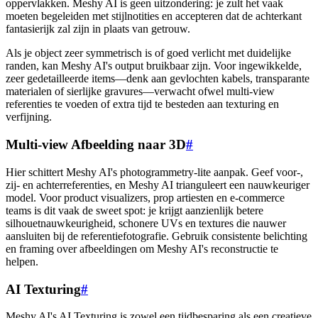
oppervlakken. Meshy AI is geen uitzondering: je zult het vaak
moeten begeleiden met stijlnotities en accepteren dat de achterkant
fantasierijk zal zijn in plaats van getrouw.
Als je object zeer symmetrisch is of goed verlicht met duidelijke
randen, kan Meshy AI's output bruikbaar zijn. Voor ingewikkelde,
zeer gedetailleerde items—denk aan gevlochten kabels, transparante
materialen of sierlijke gravures—verwacht ofwel multi-view
referenties te voeden of extra tijd te besteden aan texturing en
verfijning.
Multi-view Afbeelding naar 3D
#
Hier schittert Meshy AI's photogrammetry-lite aanpak. Geef voor-,
zij- en achterreferenties, en Meshy AI trianguleert een nauwkeuriger
model. Voor product visualizers, prop artiesten en e-commerce
teams is dit vaak de sweet spot: je krijgt aanzienlijk betere
silhouetnauwkeurigheid, schonere UVs en textures die nauwer
aansluiten bij de referentiefotografie. Gebruik consistente belichting
en framing over afbeeldingen om Meshy AI's reconstructie te
helpen.
AI Texturing
#
Meshy AI's AI Texturing is zowel een tijdbesparing als een creatieve