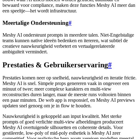
bewaard voor compliance, maken deze functies Meshy AI meer dan
een speeltje—het wordt infrastructuur.
Meertalige Ondersteuning
#
Meshy AI ondersteunt prompts in meerdere talen. Niet-Engelstalige
teams kunnen native ideeën bedenken en itereren, wat subtiel de
creatieve nauwkeurigheid verbetert en vertaalgerelateerde
ambiguïteit vermindert.
Prestaties & Gebruikerservaring
#
Prestaties komen neer op snelheid, nauwkeurigheid en iteratie frictie.
Meshy AI is snel. Simpele props genereren vaak in ongeveer een
minuut of twee; meer complexe karakters en multi-view
reconstructies duren langer, maar de meeste runs voltooien binnen
een paar minuten. De web app is responsief, en Meshy AI previews
updaten snel genoeg om je in flow te houden.
Nauwkeurigheid is gekoppeld aan input kwaliteit. Met sterke
prompts of goed verlichte multi-view afbeeldingen produceert
Meshy AI overtuigende silhouetten en coherente details. Voor
gestileerde, low-poly of mid-poly esthetiek is Meshy AI zeer
competitief. Voor realistische hero assets vereisen modellen meestal