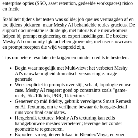
enterprise opties (SSO, asset retention, gedeelde workspaces) risico
en frictie.
Stabiliteit tijdens het testen was solide; job queues vertraagden af en
toe tijdens piekuren, maar Meshy AI behandelde retries gracieus. De
support documentatie is duidelijk, met tutorials die nieuwkomers
helpen bij prompt engineering en export instellingen. De bredere
Meshy AI community lijkt actief en groeiende, met user showcases
en prompt recepten die wijd verspreid zijn.
Tips om betere resultaten te krijgen en minder credits te besteden:
Begin waar mogelijk met Multi-view; het verbetert Meshy
AI's nauwkeurigheid dramatisch versus single-image
generatie.
Wees expliciet in prompts over stijl, schaal, topologie en use
case. Meshy AI reageert goed op constraints zoals "game-
ready, 5k–10k tris, PBR, 1k textures."
Genereer op mid fidelity, gebruik vervolgens Smart Remesh
en AI Texturing om te verfijnen; bewaar de hoogste-detail
runs voor final candidates.
Hergebruik textures: Meshy AI's texturing kan zelfs
handgebouwde meshes verbeteren; leverage het zonder
geometrie te regenereren.
Exporteer vroeg, itereer lokaal in Blender/Maya, en voer