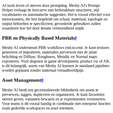
AI tools leven of sterven door prompting. Meshy AI's Prompt
Helper verlaagt de leercurve met herbruikbare structuren, stijl
vocabularies en automatische suggesties. Het is vooral effectief voor
nieuwkomers, die hen begeleidt om schaal, materiaal, topologie en
output behoeften te specificeren; gevorderde gebruikers zullen
waarderen hoe het door iteratie vermoeidheid snijdt.
PBR en Physically Based Materials
#
Meshy AI ondersteunt PBR workflows end-to-end. Je kunt textures
genereren of importeren, materialen previewen met de juiste
belichting en Diffuse, Roughness, Metallic en Normal maps
exporteren. Voor degenen in game development, product viz of AR,
is dit belangrijk: assets van Meshy AI kunnen in standaard pipelines
worden geplaatst zonder materiaal vertaalhoofdpijn.
Asset Management
#
Meshy AI biedt een gecentraliseerde bibliotheek om assets te
previewen, taggen, dupliceren en organiseren. Je kunt favorieten
sterren geven, varianten bewaren en je experimenten versioneren.
Voor teams is dit vooral handig in combinatie met enterprise functies
zoals gedeelde workspaces en asset retention.