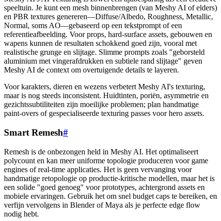
speeltuin. Je kunt een mesh binnenbrengen (van Meshy AI of elders)
en PBR textures genereren—Diffuse/Albedo, Roughness, Metallic,
Normal, soms AO—gebaseerd op een tekstprompt of een
referentieafbeelding. Voor props, hard-surface assets, gebouwen en
wapens kunnen de resultaten schokkend goed zijn, vooral met
realistische grunge en slijtage. Slimme prompts zoals "geborsteld
aluminium met vingerafdrukken en subtiele rand slijtage" geven
Meshy AI de context om overtuigende details te layeren.
Voor karakters, dieren en wezens verbetert Meshy AI's texturing,
maar is nog steeds inconsistent. Huidtinten, poriën, asymmetrie en
gezichtssubtiliteiten zijn moeilijke problemen; plan handmatige
paint-overs of gespecialiseerde texturing passes voor hero assets.
Smart Remesh
#
Remesh is de onbezongen held in Meshy AI. Het optimaliseert
polycount en kan meer uniforme topologie produceren voor game
engines of real-time applicaties. Het is geen vervanging voor
handmatige retopologie op productie-kritische modellen, maar het is
een solide "goed genoeg" voor prototypes, achtergrond assets en
mobiele ervaringen. Gebruik het om snel budget caps te bereiken, en
verfijn vervolgens in Blender of Maya als je perfecte edge flow
nodig hebt.