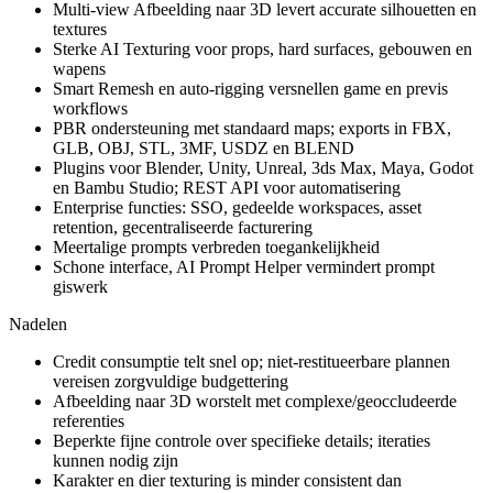
Multi-view Afbeelding naar 3D levert accurate silhouetten en
textures
Sterke AI Texturing voor props, hard surfaces, gebouwen en
wapens
Smart Remesh en auto-rigging versnellen game en previs
workflows
PBR ondersteuning met standaard maps; exports in FBX,
GLB, OBJ, STL, 3MF, USDZ en BLEND
Plugins voor Blender, Unity, Unreal, 3ds Max, Maya, Godot
en Bambu Studio; REST API voor automatisering
Enterprise functies: SSO, gedeelde workspaces, asset
retention, gecentraliseerde facturering
Meertalige prompts verbreden toegankelijkheid
Schone interface, AI Prompt Helper vermindert prompt
giswerk
Nadelen
Credit consumptie telt snel op; niet-restitueerbare plannen
vereisen zorgvuldige budgettering
Afbeelding naar 3D worstelt met complexe/geoccludeerde
referenties
Beperkte fijne controle over specifieke details; iteraties
kunnen nodig zijn
Karakter en dier texturing is minder consistent dan