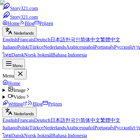
Story321.com
Story321.com
Home
Blog
Prijzen
Nederlands
English
Français
Deutsch
日本語
한국인
简体中文
繁體中文
Italiano
Polski
Türkçe
Nederlands
Arabic
español
Português
Русский
ภา
ไทย
Dansk
Norsk bokmål
Bahasa Indonesia
Menu
Menu
Home
Image
Video
Writing
Blog
Prijzen
Nederlands
English
Français
Deutsch
日本語
한국인
简体中文
繁體中文
Italiano
Polski
Türkçe
Nederlands
Arabic
español
Português
Русский
ภา
ไทย
Dansk
Norsk bokmål
Bahasa Indonesia