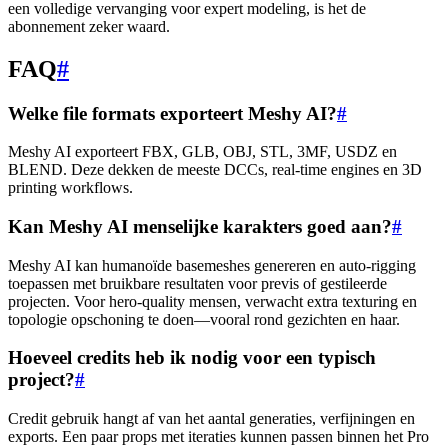
een volledige vervanging voor expert modeling, is het de
abonnement zeker waard.
FAQ
#
Welke file formats exporteert Meshy AI?
#
Meshy AI exporteert FBX, GLB, OBJ, STL, 3MF, USDZ en
BLEND. Deze dekken de meeste DCCs, real-time engines en 3D
printing workflows.
Kan Meshy AI menselijke karakters goed aan?
#
Meshy AI kan humanoïde basemeshes genereren en auto-rigging
toepassen met bruikbare resultaten voor previs of gestileerde
projecten. Voor hero-quality mensen, verwacht extra texturing en
topologie opschoning te doen—vooral rond gezichten en haar.
Hoeveel credits heb ik nodig voor een typisch
project?
#
Credit gebruik hangt af van het aantal generaties, verfijningen en
exports. Een paar props met iteraties kunnen passen binnen het Pro