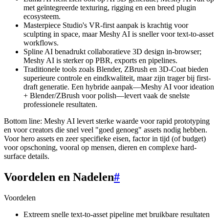
met geïntegreerde texturing, rigging en een breed plugin
ecosysteem.
Masterpiece Studio's VR-first aanpak is krachtig voor
sculpting in space, maar Meshy AI is sneller voor text-to-asset
workflows.
Spline AI benadrukt collaboratieve 3D design in-browser;
Meshy AI is sterker op PBR, exports en pipelines.
Traditionele tools zoals Blender, ZBrush en 3D-Coat bieden
superieure controle en eindkwaliteit, maar zijn trager bij first-
draft generatie. Een hybride aanpak—Meshy AI voor ideation
+ Blender/ZBrush voor polish—levert vaak de snelste
professionele resultaten.
Bottom line: Meshy AI levert sterke waarde voor rapid prototyping
en voor creators die snel veel "goed genoeg" assets nodig hebben.
Voor hero assets en zeer specifieke eisen, factor in tijd (of budget)
voor opschoning, vooral op mensen, dieren en complexe hard-
surface details.
Voordelen en Nadelen
#
Voordelen
Extreem snelle text-to-asset pipeline met bruikbare resultaten