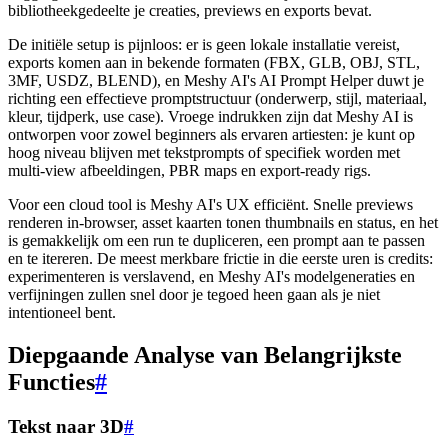
bibliotheekgedeelte je creaties, previews en exports bevat.
De initiële setup is pijnloos: er is geen lokale installatie vereist,
exports komen aan in bekende formaten (FBX, GLB, OBJ, STL,
3MF, USDZ, BLEND), en Meshy AI's AI Prompt Helper duwt je
richting een effectieve promptstructuur (onderwerp, stijl, materiaal,
kleur, tijdperk, use case). Vroege indrukken zijn dat Meshy AI is
ontworpen voor zowel beginners als ervaren artiesten: je kunt op
hoog niveau blijven met tekstprompts of specifiek worden met
multi-view afbeeldingen, PBR maps en export-ready rigs.
Voor een cloud tool is Meshy AI's UX efficiënt. Snelle previews
renderen in-browser, asset kaarten tonen thumbnails en status, en het
is gemakkelijk om een run te dupliceren, een prompt aan te passen
en te itereren. De meest merkbare frictie in die eerste uren is credits:
experimenteren is verslavend, en Meshy AI's modelgeneraties en
verfijningen zullen snel door je tegoed heen gaan als je niet
intentioneel bent.
Diepgaande Analyse van Belangrijkste
Functies
#
Tekst naar 3D
#