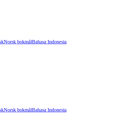
sk
Norsk bokmål
Bahasa Indonesia
sk
Norsk bokmål
Bahasa Indonesia