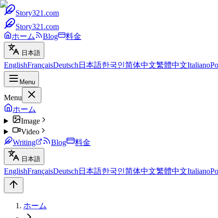
Story321.com
Story321.com
ホーム
Blog
料金
日本語
English
Français
Deutsch
日本語
한국인
简体中文
繁體中文
Italiano
Po
Menu
Menu
ホーム
Image
Video
Writing
Blog
料金
日本語
English
Français
Deutsch
日本語
한국인
简体中文
繁體中文
Italiano
Po
ホーム