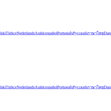
lski
Türkçe
Nederlands
Arabic
español
Português
Русский
ภาษาไทย
Dan
lski
Türkçe
Nederlands
Arabic
español
Português
Русский
ภาษาไทย
Dan