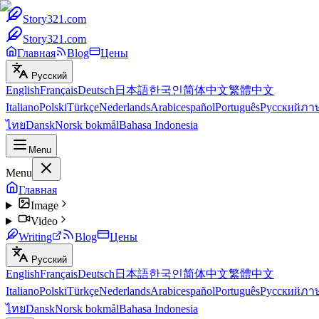
Story321.com
Story321.com
Главная
Blog
Цены
Русский
English
Français
Deutsch
日本語
한국인
简体中文
繁體中文
Italiano
Polski
Türkçe
Nederlands
Arabic
español
Português
Русский
ภา
ไทย
Dansk
Norsk bokmål
Bahasa Indonesia
Menu
Menu
Главная
Image
Video
Writing
Blog
Цены
Русский
English
Français
Deutsch
日本語
한국인
简体中文
繁體中文
Italiano
Polski
Türkçe
Nederlands
Arabic
español
Português
Русский
ภา
ไทย
Dansk
Norsk bokmål
Bahasa Indonesia