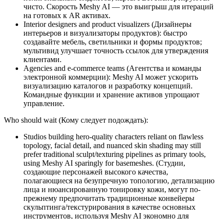
чисто. Скорость Meshy AI — это выигрыш для итераций
на готовых к AR активах.
Interior designers and product visualizers (Дизайнеры
интерьеров и визуализаторы продуктов): быстро
создавайте мебель, светильники и формы продуктов;
мультивид улучшает точность ссылок для утверждения
клиентами.
Agencies and e-commerce teams (Агентства и команды
электронной коммерции): Meshy AI может ускорить
визуализацию каталогов и разработку концепций.
Командные функции и хранение активов упрощают
управление.
Who should wait (Кому следует подождать):
Studios building hero-quality characters reliant on flawless
topology, facial detail, and nuanced skin shading may still
prefer traditional sculpt/texturing pipelines as primary tools,
using Meshy AI sparingly for basemeshes. (Студии,
создающие персонажей высокого качества,
полагающиеся на безупречную топологию, детализацию
лица и нюансированную тонировку кожи, могут по-
прежнему предпочитать традиционные конвейеры
скульптинга/текстурирования в качестве основных
инструментов, используя Meshy AI экономно для