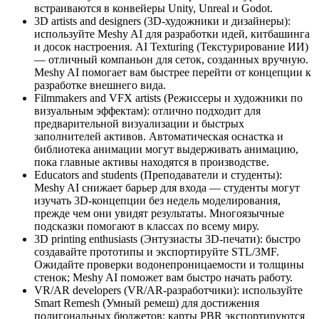
встраиваются в конвейеры Unity, Unreal и Godot.
3D artists and designers (3D-художники и дизайнеры):
используйте Meshy AI для разработки идей, китбашинга
и досок настроения. AI Texturing (Текстурирование ИИ)
— отличный компаньон для сеток, созданных вручную.
Meshy AI помогает вам быстрее перейти от концепции к
разработке внешнего вида.
Filmmakers and VFX artists (Режиссеры и художники по
визуальным эффектам): отлично подходит для
предварительной визуализации и быстрых
заполнителей активов. Автоматическая оснастка и
библиотека анимации могут выдерживать анимацию,
пока главные активы находятся в производстве.
Educators and students (Преподаватели и студенты):
Meshy AI снижает барьер для входа — студенты могут
изучать 3D-концепции без недель моделирования,
прежде чем они увидят результаты. Многоязычные
подсказки помогают в классах по всему миру.
3D printing enthusiasts (Энтузиасты 3D-печати): быстро
создавайте прототипы и экспортируйте STL/3MF.
Ожидайте проверки водонепроницаемости и толщины
стенок; Meshy AI поможет вам быстро начать работу.
VR/AR developers (VR/AR-разработчики): используйте
Smart Remesh (Умный ремеш) для достижения
полигональных бюджетов; карты PBR экспортируются