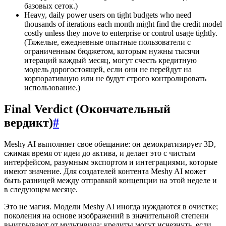
базовых сеток.)
Heavy, daily power users on tight budgets who need
thousands of iterations each month might find the credit model
costly unless they move to enterprise or control usage tightly.
(Тяжелые, ежедневные опытные пользователи с
ограниченным бюджетом, которым нужны тысячи
итераций каждый месяц, могут счесть кредитную
модель дорогостоящей, если они не перейдут на
корпоративную или не будут строго контролировать
использование.)
Final Verdict (Окончательный
вердикт)
#
Meshy AI выполняет свое обещание: он демократизирует 3D,
сжимая время от идеи до актива, и делает это с чистым
интерфейсом, разумным экспортом и интеграциями, которые
имеют значение. Для создателей контента Meshy AI может
быть разницей между отправкой концепции на этой неделе и
в следующем месяце.
Это не магия. Модели Meshy AI иногда нуждаются в очистке;
поколения на основе изображений в значительной степени
выигрывают от мультивида; кредиты могут исчезнуть, если