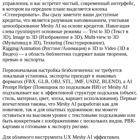
управления, и вас встретит чистый, современный интерфейс,
в котором на переднем плане выделяется кнопка
«Сгенерировать». Вы сразу заметите ваши доступные
кредиты, что является разумным напоминанием, учитывая
ценообразование Meshy AI на основе кредитов. Навигация
слева группирует основные режимы — Text to 3D (Текст в
3D), Image to 3D (Изображение в 3D), Multi-view to 3D
(Мультивид в 3D), Texturing (Текстурирование),
Rigging/Animation (Риггинг/Анимация) и 3D to Video (3D в
Видео) — а область библиотеки содержит ваши творения,
превью и экспорты.
Первоначальная настройка безболезненна: не требуется
локальная установка, экспорты приходят в знакомых
форматах (FBX, GLB, OBJ, STL, 3MF, USDZ, BLEND), а AI
Prompt Helper (Помощник по подсказкам ИИ) от Meshy AI
подталкивает вас к эффективной структуре подсказок (объект,
стиль, материал, цвет, эпоха, вариант использования). Первые
впечатления таковы, что Meshy AI разработан как для
новичков, так и для опытных художников: вы можете
оставаться на высоком уровне с текстовыми подсказками или
быть конкретным с изображениями с нескольких видов, PBR-
картами и готовыми к экспорту ригами.
Для облачного инструмента UX Meshy AI эффективен.