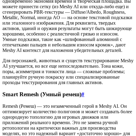
одновременно экономия времени и творческая площадка. Вы
можете принести сетку (из Meshy AI или откуда-либо еще) и
сгенерировать PBR-текстуры — Diffuse/Albedo, Roughness,
Metallic, Normal, иногда AO — на основе текстовой подсказки
или эталонного изображения. Для реквизита, твердых
активов, зданий и оружия результаты могут быть шокирующе
хорошими, особенно с реалистичной грязью и износом.
Умные подсказки, такие как «шлифованный алюминий с
отпечатками пальцев и небольшим износом кромок», дают
Meshy AI контекст для наложения убедительных деталей.
Для персонажей, животных и существ текстурирование Meshy
AI улучшается, но все еще непоследовательно. Тона кожи,
поры, асимметрия и тонкости лица — сложные проблемы;
планируйте ручную покраску или специализированные
проходы текстурирования для главных активов.
Smart Remesh (Умный ремеш)
#
Remesh (Ремеш) — это незамеченный герой в Meshy AI. Он
оптимизирует количество полигонов и может создавать более
однородную топологию для игровых движков или
приложений реального времени. Это не замена ручной
ретопологии на критически важных для производства
моделях, но это надежный вариант «достаточно хорошо» для