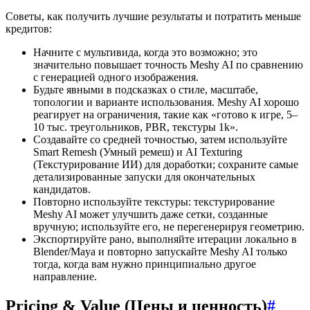
Советы, как получить лучшие результаты и потратить меньше
кредитов:
Начните с мультивида, когда это возможно; это
значительно повышает точность Meshy AI по сравнению
с генерацией одного изображения.
Будьте явными в подсказках о стиле, масштабе,
топологии и варианте использования. Meshy AI хорошо
реагирует на ограничения, такие как «готово к игре, 5–
10 тыс. треугольников, PBR, текстуры 1k».
Создавайте со средней точностью, затем используйте
Smart Remesh (Умный ремеш) и AI Texturing
(Текстурирование ИИ) для доработки; сохраните самые
детализированные запуски для окончательных
кандидатов.
Повторно используйте текстуры: текстурирование
Meshy AI может улучшить даже сетки, созданные
вручную; используйте его, не перегенерируя геометрию.
Экспортируйте рано, выполняйте итерации локально в
Blender/Maya и повторно запускайте Meshy AI только
тогда, когда вам нужно принципиально другое
направление.
Pricing & Value (Цены и ценность)
#