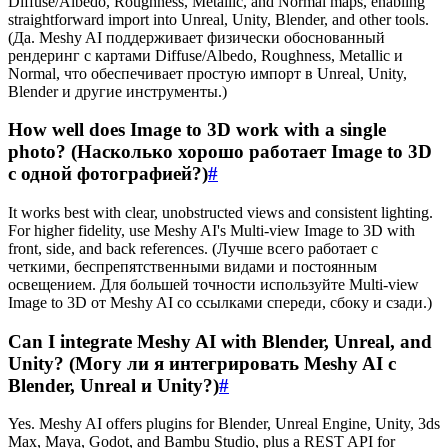
Diffuse/Albedo, Roughness, Metallic, and Normal maps, enabling
straightforward import into Unreal, Unity, Blender, and other tools.
(Да. Meshy AI поддерживает физически обоснованный
рендеринг с картами Diffuse/Albedo, Roughness, Metallic и
Normal, что обеспечивает простую импорт в Unreal, Unity,
Blender и другие инструменты.)
How well does Image to 3D work with a single
photo? (Насколько хорошо работает Image to 3D
с одной фотографией?)
#
It works best with clear, unobstructed views and consistent lighting.
For higher fidelity, use Meshy AI's Multi-view Image to 3D with
front, side, and back references. (Лучше всего работает с
четкими, беспрепятственными видами и постоянным
освещением. Для большей точности используйте Multi-view
Image to 3D от Meshy AI со ссылками спереди, сбоку и сзади.)
Can I integrate Meshy AI with Blender, Unreal, and
Unity? (Могу ли я интегрировать Meshy AI с
Blender, Unreal и Unity?)
#
Yes. Meshy AI offers plugins for Blender, Unreal Engine, Unity, 3ds
Max, Maya, Godot, and Bambu Studio, plus a REST API for