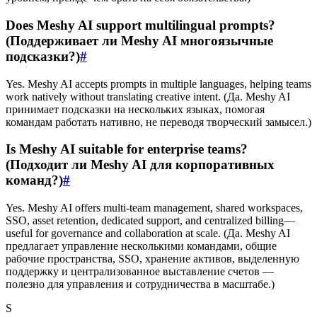
Does Meshy AI support multilingual prompts?
(Поддерживает ли Meshy AI многоязычные
подсказки?)
#
Yes. Meshy AI accepts prompts in multiple languages, helping teams
work natively without translating creative intent. (Да. Meshy AI
принимает подсказки на нескольких языках, помогая
командам работать нативно, не переводя творческий замысел.)
Is Meshy AI suitable for enterprise teams?
(Подходит ли Meshy AI для корпоративных
команд?)
#
Yes. Meshy AI offers multi-team management, shared workspaces,
SSO, asset retention, dedicated support, and centralized billing—
useful for governance and collaboration at scale. (Да. Meshy AI
предлагает управление несколькими командами, общие
рабочие пространства, SSO, хранение активов, выделенную
поддержку и централизованное выставление счетов —
полезно для управления и сотрудничества в масштабе.)
S