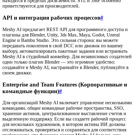
находятся в пределах досягаемости. STL и 3MF особенно
приветствуются для производителей.
API и интеграция рабочих процессов
#
Meshy AI предлагает REST API для программного доступа и
плагины для Blender, Unity, 3ds Max, Maya, Godot, Unreal
Engine и Bambu Studio. Это сильная сторона: вы можете
передавать поколения в свой DCC или движок по вашему
выбору, автоматизировать пакетные задания или встраивать
Meshy AI в студийный конвейер. Для независимых создателей
один только плагин Blender — это огромное удобство:
создавайте в Meshy AI, настраивайте в Blender, публикуйте в
своем движке.
Enterprise and Team Features (Корпоративные и
командные функции)
#
Для организаций Meshy AI включает управление несколькими
командами, общие командные рабочие пространства, SSO,
хранение активов, централизованное выставление счетов и
выделенную поддержку. Если вы создаете рабочий процесс
для нескольких художников, в котором активы ИИ должны
отслеживаться, проверяться и сохраняться для соответствия