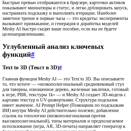
Быстрые превью отображаются в браузере, карточки активов
показывают миниатюры и статус, и легко дублировать запуск,
настраивать подсказку и выполнять итерации. Наиболее
заметное трение в первые часы — это кредиты: эксперименты
вызывают привыкание, и генерация и доработка моделей
Meshy AI быстро съедят ваше пособие, если вы не будете
целенаправленными.
Углубленный анализ ключевых
функций
#
Text to 3D (Текст в 3D)
#
Главная функция Meshy AI — это Text to 3D. Вы описываете
то, что хотите — «низкополигональный средневековый стул
для таверны, изношенное дерево, железные заклепки, готовый
к игре, PBR, текстуры 1k» — и Meshy AI создает 3D-модель с
картами текстур и UV-развертками. Структура подсказок
имеет значение. AI Prompt Helper (Помощник по подсказкам
ИИ) внутри Meshy AI действительно полезен; добавление
ссылок на топологию (низкополигональная против
высокополигональной), типы материалов и предполагаемое
использование (игра, AR, 3D-печать) направляет генератор к