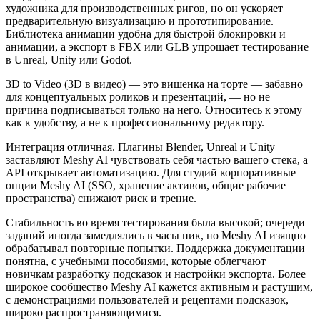
художника для производственных ригов, но он ускоряет
предварительную визуализацию и прототипирование.
Библиотека анимации удобна для быстрой блокировки и
анимации, а экспорт в FBX или GLB упрощает тестирование
в Unreal, Unity или Godot.
3D to Video (3D в видео) — это вишенка на торте — забавно
для концептуальных роликов и презентаций, — но не
причина подписываться только на него. Относитесь к этому
как к удобству, а не к профессиональному редактору.
Интеграция отличная. Плагины Blender, Unreal и Unity
заставляют Meshy AI чувствовать себя частью вашего стека, а
API открывает автоматизацию. Для студий корпоративные
опции Meshy AI (SSO, хранение активов, общие рабочие
пространства) снижают риск и трение.
Стабильность во время тестирования была высокой; очереди
заданий иногда замедлялись в часы пик, но Meshy AI изящно
обрабатывал повторные попытки. Поддержка документации
понятна, с учебными пособиями, которые облегчают
новичкам разработку подсказок и настройки экспорта. Более
широкое сообщество Meshy AI кажется активным и растущим,
с демонстрациями пользователей и рецептами подсказок,
широко распространяющимися.