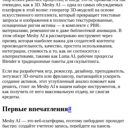
очевидно, как в 3D. Meshy AI — одна из самых обсуждаемых
платформ в этой волне: генератор 3D-моделей на основе
искусственного интеллекта, который превращает текстовые
запросы и изображения в полностью текстурированные,
оснащенные ригом активы — в комплекте с PBR-
материалами, ремешингом и даже библиотекой анимации. В
этом обзоре Meshy AI я рассматриваю инструмент через
призму, которая наиболее важна для создателей контента:
производительность, качество, простота использования,
интеграции, стоимость и то, как он соотносится с
альтернативами, такими как Luma AI, рабочие процессы
Blender и традиционные пакеты для скульптинга.
Если вы разработчик игр, режиссер, дизайнер, преподаватель,
энтузиаст 3D-печати или фрилансер, пытающийся ускорить
создание активов, этот углубленный анализ поможет вам
решить, стоит ли Meshy AI в вашем наборе инструментов, и
как получить от него максимальную отдачу, не сжигая
кредиты.
Первые впечатления
#
Meshy AI — это веб-платформа, поэтому онбординг проходит
быстро: создайте учетную запись, перейдите на панель