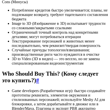
Cons (Минусы)
Потребление кредитов быстро увеличивается; планы, не
подлежащие возврату, требуют тщательного составления
бюджета
Image to 3D (Изображение в 3D) испытывает трудности
со сложными/закрытыми ссылками
Ограниченный точный контроль над конкретными
деталями; могут потребоваться итерации
Текстурирование персонажей и животных менее
последовательно, чем реквизит/твердая поверхность
Случайные причуды топологии/взвешивания;
производственные риги часто нуждаются в очистке
3D to Video (3D в видео) — это весело, но не замена
специализированным видеоинструментам
Who Should Buy This? (Кому следует
это купить?)
#
Game developers (Разработчики игр): быстро создавайте
прототипы реквизита, элементов окружения и
стилизованных персонажей; используйте Meshy AI для
блокировки, а затем дорабатывайте в движке или в
Blender/Maya. Плагины и экспорт PBR аккуратно