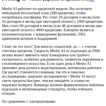
Meshy AI работает по кредитной модели. Вы получаете
небольшой бесплатный план (200 кредитов), чтобы
попробовать платформу. Pro стоит 20 долларов в месяц (или
16 долларов в месяц при ежегодной оплате) с 1000 кредитами.
Max стоит 60 долларов в месяц (или 48 долларов в месяц при
ежегодной оплате) с 4000 кредитами. Enterprise является
пользовательским, с командными функциями, SSO,
хранением активов и поддержкой.
Стоит ли это того? Для многих создателей, да — с учетом
счетчика кредитов. Скорость Meshy AI от подсказки до PBR-
актива может заменить часы блокировки или грубого
скульптинга, особенно для реквизита, элементов окружения и
стилизованного искусства. Если один день в Meshy AI
экономит день ручного моделирования, математика работает.
Где расчет становится сложным, так это в тяжелых
исследованиях: широкие эксперименты с Meshy AI могут
сжечь кредиты быстрее, чем вы ожидаете, и планы не
подлежат возврату. Команды должны формализовать шаблоны
подсказок и мультивидовые стандарты, чтобы избежать
отходов.
По сравнению с альтернативами: