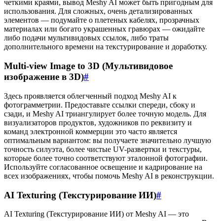
четкими краями, вывод Meshy AI может быть пригодным для
использования. Для сложных, очень детализированных
элементов — подумайте о плетеных кабелях, прозрачных
материалах или богато украшенных гравюрах — ожидайте
либо подачи мультивидовых ссылок, либо траты
дополнительного времени на текстурирование и доработку.
Multi-view Image to 3D (Мультивидовое
изображение в 3D)
#
Здесь проявляется облегченный подход Meshy AI к
фотограмметрии. Предоставьте ссылки спереди, сбоку и
сзади, и Meshy AI триангулирует более точную модель. Для
визуализаторов продуктов, художников по реквизиту и
команд электронной коммерции это часто является
оптимальным вариантом: вы получаете значительно лучшую
точность силуэта, более чистые UV-развертки и текстуры,
которые более точно соответствуют эталонной фотографии.
Используйте согласованное освещение и кадрирование на
всех изображениях, чтобы помочь Meshy AI в реконструкции.
AI Texturing (Текстурирование ИИ)
#
AI Texturing (Текстурирование ИИ) от Meshy AI — это