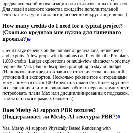
предварительной визуализации или стилизованных проектов.
Для людей высокого качества ожидайте дополнительной
очистки текстур и топологии, особенно вокруг лиц и волос.)
How many credits do I need for a typical project?
(Сколько кредитов мне нужно для типичного
проекта?)
#
Credit usage depends on the number of generations, refinements,
and exports. A few props with iterations can fit within the Pro plan's
1,000 credits. Larger explorations or multi-view character work may
require the Max plan or disciplined prompting to stay on budget.
(Использование кредитов зависит от количества поколений,
уточнений и экспортов. Несколько реквизитов с итерациями
могут поместиться в 1000 кредитов плана Pro. Более крупные
исследования или многовидовая работа с персонажами могут
потребовать плана Max или дисциплинированных подсказок,
чтобы остаться в рамках бюджета.)
Does Meshy AI support PBR textures?
(Поддерживает ли Meshy AI текстуры PBR?)
#
Yes. Meshy AI supports Physically Based Rendering with