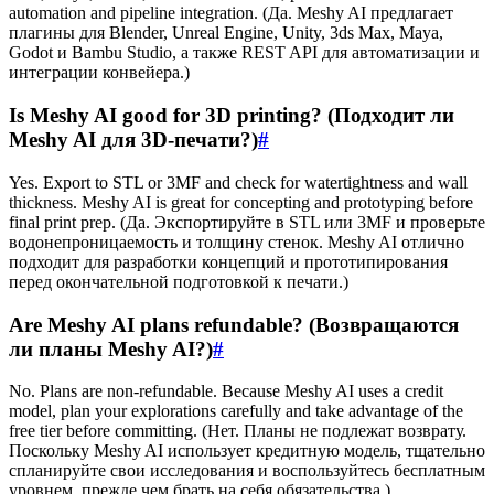
automation and pipeline integration. (Да. Meshy AI предлагает
плагины для Blender, Unreal Engine, Unity, 3ds Max, Maya,
Godot и Bambu Studio, а также REST API для автоматизации и
интеграции конвейера.)
Is Meshy AI good for 3D printing? (Подходит ли
Meshy AI для 3D-печати?)
#
Yes. Export to STL or 3MF and check for watertightness and wall
thickness. Meshy AI is great for concepting and prototyping before
final print prep. (Да. Экспортируйте в STL или 3MF и проверьте
водонепроницаемость и толщину стенок. Meshy AI отлично
подходит для разработки концепций и прототипирования
перед окончательной подготовкой к печати.)
Are Meshy AI plans refundable? (Возвращаются
ли планы Meshy AI?)
#
No. Plans are non-refundable. Because Meshy AI uses a credit
model, plan your explorations carefully and take advantage of the
free tier before committing. (Нет. Планы не подлежат возврату.
Поскольку Meshy AI использует кредитную модель, тщательно
спланируйте свои исследования и воспользуйтесь бесплатным
уровнем, прежде чем брать на себя обязательства.)