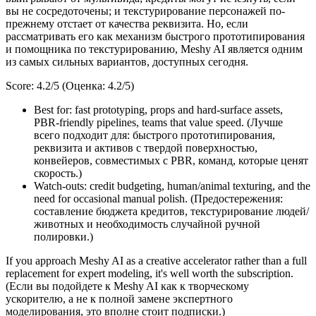
вы не сосредоточены; и текстурирование персонажей по-
прежнему отстает от качества реквизита. Но, если
рассматривать его как механизм быстрого прототипирования
и помощника по текстурированию, Meshy AI является одним
из самых сильных вариантов, доступных сегодня.
Score: 4.2/5 (Оценка: 4.2/5)
Best for: fast prototyping, props and hard-surface assets,
PBR-friendly pipelines, teams that value speed. (Лучше
всего подходит для: быстрого прототипирования,
реквизита и активов с твердой поверхностью,
конвейеров, совместимых с PBR, команд, которые ценят
скорость.)
Watch-outs: credit budgeting, human/animal texturing, and the
need for occasional manual polish. (Предостережения:
составление бюджета кредитов, текстурирование людей/
животных и необходимость случайной ручной
полировки.)
If you approach Meshy AI as a creative accelerator rather than a full
replacement for expert modeling, it's well worth the subscription.
(Если вы подойдете к Meshy AI как к творческому
ускорителю, а не к полной замене экспертного
моделирования, это вполне стоит подписки.)