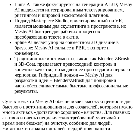
Luma AI также фокусируется на генерации AI 3D; Meshy
AI выделяется интегрированным текстурированием,
риггингом и широкой экосистемой плагинов.
Подход Masterpiece Studio, ориентированный на VR,
является мощным для скульптинга в пространстве, но
Meshy AI быстрее для рабочих процессов
преобразования текста в актив.
Spline AI делает упор на совместном 3D-дизайне в
браузере; Meshy AI сильнее в PBR, экспорте и
конвейерах.
Традиционные инструменты, такие как Blender, ZBrush
и 3D-Coat, предлагают превосходный контроль и
конечное качество, но медленнее при создании первого
черновика. Гибридный подход — Meshy AI для
разработки идей + Blender/ZBrush для полировки —
часто обеспечивает самые быстрые профессиональные
результаты.
Суть в том, что Meshy AI обеспечивает высокую ценность для
быстрого прототипирования и для создателей, которым нужно
много активов «достаточно хорошего» качества. Для главных
активов и очень специфических требований учитывайте
время (или бюджет) на очистку, особенно для людей,
животных и сложных деталей твердой поверхности.