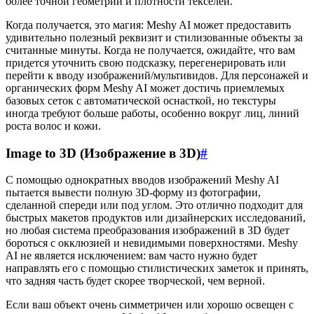
более точной геометрии и плотности текселей.
Когда получается, это магия: Meshy AI может предоставить
удивительно полезный реквизит и стилизованные объекты за
считанные минуты. Когда не получается, ожидайте, что вам
придется уточнить свою подсказку, перегенерировать или
перейти к вводу изображений/мультивидов. Для персонажей и
органических форм Meshy AI может достичь приемлемых
базовых сеток с автоматической оснасткой, но текстуры
иногда требуют больше работы, особенно вокруг лиц, линий
роста волос и кожи.
Image to 3D (Изображение в 3D)
#
С помощью однократных вводов изображений Meshy AI
пытается вывести полную 3D-форму из фотографии,
сделанной спереди или под углом. Это отлично подходит для
быстрых макетов продуктов или дизайнерских исследований,
но любая система преобразования изображений в 3D будет
бороться с окклюзией и невидимыми поверхностями. Meshy
AI не является исключением: вам часто нужно будет
направлять его с помощью стилистических заметок и принять,
что задняя часть будет скорее творческой, чем верной.
Если ваш объект очень симметричен или хорошо освещен с