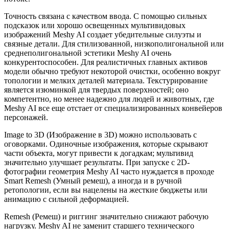
Точность связана с качеством ввода. С помощью сильных
подсказок или хорошо освещенных мультивидовых
изображений Meshy AI создает убедительные силуэты и
связные детали. Для стилизованной, низкополигональной или
среднеполигональной эстетики Meshy AI очень
конкурентоспособен. Для реалистичных главных активов
модели обычно требуют некоторой очистки, особенно вокруг
топологии и мелких деталей материала. Текстурирование
является изюминкой для твердых поверхностей; оно
компетентно, но менее надежно для людей и животных, где
Meshy AI все еще отстает от специализированных конвейеров
персонажей.
Image to 3D (Изображение в 3D) можно использовать с
оговорками. Одиночные изображения, которые скрывают
части объекта, могут привести к догадкам; мультивид
значительно улучшает результаты. При запуске с 2D-
фотографии геометрия Meshy AI часто нуждается в проходе
Smart Remesh (Умный ремеш), а иногда и в ручной
ретопологии, если вы нацелены на жесткие бюджеты или
анимацию с сильной деформацией.
Remesh (Ремеш) и риггинг значительно снижают рабочую
нагрузку. Meshy AI не заменит старшего технического