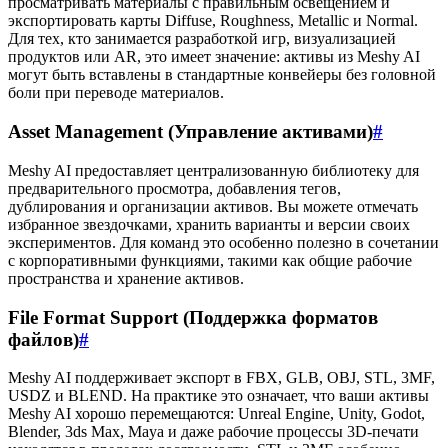
просматривать материалы с правильным освещением и
экспортировать карты Diffuse, Roughness, Metallic и Normal.
Для тех, кто занимается разработкой игр, визуализацией
продуктов или AR, это имеет значение: активы из Meshy AI
могут быть вставлены в стандартные конвейеры без головной
боли при переводе материалов.
Asset Management (Управление активами)
#
Meshy AI предоставляет централизованную библиотеку для
предварительного просмотра, добавления тегов,
дублирования и организации активов. Вы можете отмечать
избранное звездочками, хранить варианты и версии своих
экспериментов. Для команд это особенно полезно в сочетании
с корпоративными функциями, такими как общие рабочие
пространства и хранение активов.
File Format Support (Поддержка форматов
файлов)
#
Meshy AI поддерживает экспорт в FBX, GLB, OBJ, STL, 3MF,
USDZ и BLEND. На практике это означает, что ваши активы
Meshy AI хорошо перемещаются: Unreal Engine, Unity, Godot,
Blender, 3ds Max, Maya и даже рабочие процессы 3D-печати