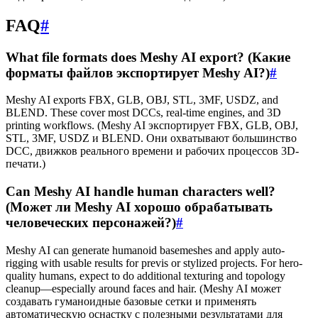
FAQ
#
What file formats does Meshy AI export? (Какие
форматы файлов экспортирует Meshy AI?)
#
Meshy AI exports FBX, GLB, OBJ, STL, 3MF, USDZ, and
BLEND. These cover most DCCs, real-time engines, and 3D
printing workflows. (Meshy AI экспортирует FBX, GLB, OBJ,
STL, 3MF, USDZ и BLEND. Они охватывают большинство
DCC, движков реального времени и рабочих процессов 3D-
печати.)
Can Meshy AI handle human characters well?
(Может ли Meshy AI хорошо обрабатывать
человеческих персонажей?)
#
Meshy AI can generate humanoid basemeshes and apply auto-
rigging with usable results for previs or stylized projects. For hero-
quality humans, expect to do additional texturing and topology
cleanup—especially around faces and hair. (Meshy AI может
создавать гуманоидные базовые сетки и применять
автоматическую оснастку с полезными результатами для