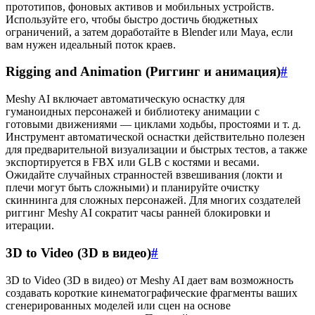
прототипов, фоновых активов и мобильных устройств.
Используйте его, чтобы быстро достичь бюджетных
ограничений, а затем доработайте в Blender или Maya, если
вам нужен идеальный поток краев.
Rigging and Animation (Риггинг и анимация)
#
Meshy AI включает автоматическую оснастку для
гуманоидных персонажей и библиотеку анимации с
готовыми движениями — циклами ходьбы, простоями и т. д.
Инструмент автоматической оснастки действительно полезен
для предварительной визуализации и быстрых тестов, а также
экспортируется в FBX или GLB с костями и весами.
Ожидайте случайных странностей взвешивания (локти и
плечи могут быть сложными) и планируйте очистку
скиннинга для сложных персонажей. Для многих создателей
риггинг Meshy AI сократит часы ранней блокировки и
итерации.
3D to Video (3D в видео)
#
3D to Video (3D в видео) от Meshy AI дает вам возможность
создавать короткие кинематографические фрагменты ваших
сгенерированных моделей или сцен на основе