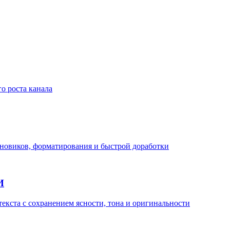
о роста канала
рновиков, форматирования и быстрой доработки
И
кста с сохранением ясности, тона и оригинальности