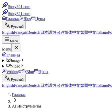
Story321.com
Story321.com
Главная
Blog
Цены
Русский
English
Français
Deutsch
日本語
한국인
简体中文
繁體中文
Italiano
Po
Menu
Menu
Главная
Image
Video
Writing
Blog
Цены
Русский
English
Français
Deutsch
日本語
한국인
简体中文
繁體中文
Italiano
Po
Главная
AI Инструменты