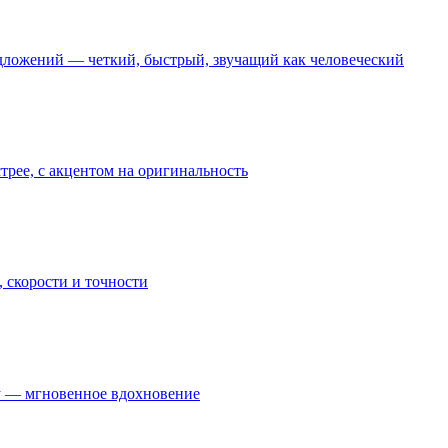
дложений — четкий, быстрый, звучащий как человеческий
трее, с акцентом на оригинальность
 скорости и точности
у — мгновенное вдохновение