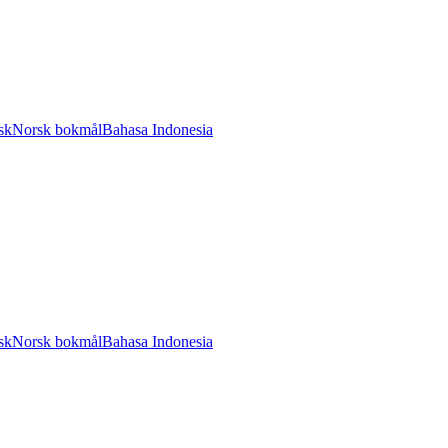
sk
Norsk bokmål
Bahasa Indonesia
sk
Norsk bokmål
Bahasa Indonesia