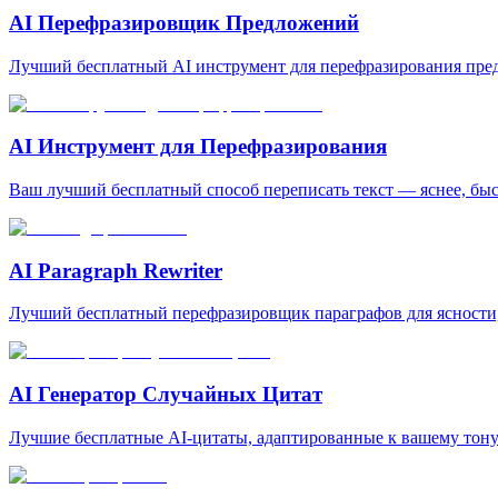
AI Перефразировщик Предложений
Лучший бесплатный AI инструмент для перефразирования пре
AI Инструмент для Перефразирования
Ваш лучший бесплатный способ переписать текст — яснее, быс
AI Paragraph Rewriter
Лучший бесплатный перефразировщик параграфов для ясности,
AI Генератор Случайных Цитат
Лучшие бесплатные AI-цитаты, адаптированные к вашему тон