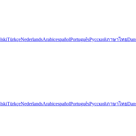
lski
Türkçe
Nederlands
Arabic
español
Português
Русский
ภาษาไทย
Dan
lski
Türkçe
Nederlands
Arabic
español
Português
Русский
ภาษาไทย
Dan