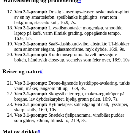
Markedsføring og promotering
#
Veo 3.1-prompt:
Dristig lanserings-teaser: raske makro-glimt
av en ny smarttelefon, speilblanke highlights, svart tom
bakgrunn, staccato kutt, 16:9, 7s.
Veo 3.1-prompt:
Livsstilsmontasje: morgenløp, smoothie,
laptop på kafé, varm filmisk grading, oppegående tempo,
16:9, 12s.
Veo 3.1-prompt:
SaaS-dashboard-vibe, abstrakte UI-blokker
som animerer elegant, glassmorfisme, myk dybde, 16:9, 9s.
Veo 3.1-prompt:
Konferansepromo: travelt messegulv
bokeh, håndtrykk close-up, scenelys som feier over, 16:9, 10s.
Reiser og natur
#
Veo 3.1-prompt:
Drone-lignende kystklippe-avsløring, turkis
vann, måker, langsom tilt-up, 16:9, 8s.
Veo 3.1-prompt:
Skogssti etter regn, makro-regndråper på
bregne, lav dybdeskarphet, kjølig grønn palett, 16:9, 7s.
Veo 3.1-prompt:
Bytimelapse: solnedgang til natt, lysstriper,
skarpt stativ, 16:9, 10s.
Veo 3.1-prompt:
Snødekt fjellpanorama, vindblåst pudder
som glitrer, 70mm, filmisk ro, 21:9, 8s.
Mat og drikke
#