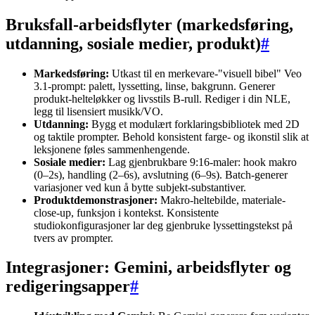
Bruksfall-arbeidsflyter (markedsføring,
utdanning, sosiale medier, produkt)
#
Markedsføring:
Utkast til en merkevare-"visuell bibel" Veo
3.1-prompt: palett, lyssetting, linse, bakgrunn. Generer
produkt-helteløkker og livsstils B-rull. Rediger i din NLE,
legg til lisensiert musikk/VO.
Utdanning:
Bygg et modulært forklaringsbibliotek med 2D
og taktile prompter. Behold konsistent farge- og ikonstil slik at
leksjonene føles sammenhengende.
Sosiale medier:
Lag gjenbrukbare 9:16-maler: hook makro
(0–2s), handling (2–6s), avslutning (6–9s). Batch-generer
variasjoner ved kun å bytte subjekt-substantiver.
Produktdemonstrasjoner:
Makro-heltebilde, materiale-
close-up, funksjon i kontekst. Konsistente
studiokonfigurasjoner lar deg gjenbruke lyssettingstekst på
tvers av prompter.
Integrasjoner: Gemini, arbeidsflyter og
redigeringsapper
#