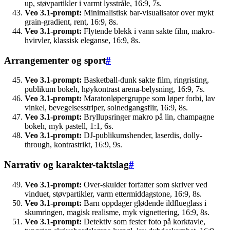
up, støvpartikler i varmt lysstråle, 16:9, 7s.
Veo 3.1-prompt:
Minimalistisk bar-visualisator over mykt
grain-gradient, rent, 16:9, 8s.
Veo 3.1-prompt:
Flytende blekk i vann sakte film, makro-
hvirvler, klassisk eleganse, 16:9, 8s.
Arrangementer og sport
#
Veo 3.1-prompt:
Basketball-dunk sakte film, ringristing,
publikum bokeh, høykontrast arena-belysning, 16:9, 7s.
Veo 3.1-prompt:
Maratonløpergruppe som løper forbi, lav
vinkel, bevegelsesstriper, solnedgangsflir, 16:9, 8s.
Veo 3.1-prompt:
Bryllupsringer makro på lin, champagne
bokeh, myk pastell, 1:1, 6s.
Veo 3.1-prompt:
DJ-publikumshender, laserdis, dolly-
through, kontrastrikt, 16:9, 9s.
Narrativ og karakter-taktslag
#
Veo 3.1-prompt:
Over-skulder forfatter som skriver ved
vinduet, støvpartikler, varm ettermiddagstone, 16:9, 8s.
Veo 3.1-prompt:
Barn oppdager glødende ildflueglass i
skumringen, magisk realisme, myk vignettering, 16:9, 8s.
Veo 3.1-prompt:
Detektiv som fester foto på korktavle,