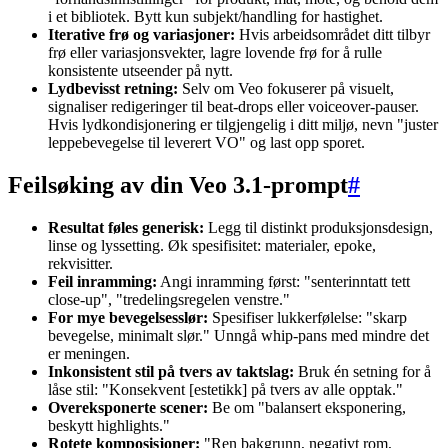
i et bibliotek. Bytt kun subjekt/handling for hastighet.
Iterative frø og variasjoner:
Hvis arbeidsområdet ditt tilbyr
frø eller variasjonsvekter, lagre lovende frø for å rulle
konsistente utseender på nytt.
Lydbevisst retning:
Selv om Veo fokuserer på visuelt,
signaliser redigeringer til beat-drops eller voiceover-pauser.
Hvis lydkondisjonering er tilgjengelig i ditt miljø, nevn "juster
leppebevegelse til leverert VO" og last opp sporet.
Feilsøking av din Veo 3.1-prompt
#
Resultat føles generisk:
Legg til distinkt produksjonsdesign,
linse og lyssetting. Øk spesifisitet: materialer, epoke,
rekvisitter.
Feil inramming:
Angi inramming først: "senterinntatt tett
close-up", "tredelingsregelen venstre."
For mye bevegelsesslør:
Spesifiser lukkerfølelse: "skarp
bevegelse, minimalt slør." Unngå whip-pans med mindre det
er meningen.
Inkonsistent stil på tvers av taktslag:
Bruk én setning for å
låse stil: "Konsekvent [estetikk] på tvers av alle opptak."
Overeksponerte scener:
Be om "balansert eksponering,
beskytt highlights."
Rotete komposisjoner:
"Ren bakgrunn, negativt rom,