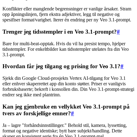
Konflikter eller manglende begrensninger er vanlige årsaker. Stram
opp åpningslinjen, fjern ekstra adjektiver, legg til negative og
spesifiser format/varighet. Iterer én endring per ny Veo 3.1-prompt.
Trenger jeg tidsstempler i en Veo 3.1-prompt?
#
Bare for multi-beat-opptak. Hvis du vil ha presist tempo, hjelper
tidsstempler. For enkeltbilder kan tidsstempler utelates fra din Veo
3.1-prompt.
Hvordan får jeg tilgang og prising for Veo 3.1?
#
Sjekk din Google Cloud-prosjekts Vertex AI-tilgang for Veo 3.1
eller enhver skaperrettet app din konto støtter. Priser er vanligvis
forbruksbaserte; bekreft i konsollen din. Din Veo 3.1-prompt-strategi
endrer seg ikke med plantrinn.
Kan jeg gjenbruke en vellykket Veo 3.1-prompt på
tvers av forskjellige emner?
#
Ja – lagre "forhåndsinnstillinger." Behold stil, kamera, lyssetting,
format og negative identiske; bytt bare subjekt/handling. Dette
skaper en konsistent serie fra én Veo 3.1-prompt-mal.