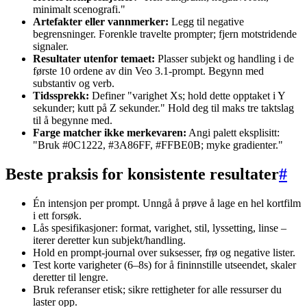
minimalt scenografi."
Artefakter eller vannmerker:
Legg til negative
begrensninger. Forenkle travelte prompter; fjern motstridende
signaler.
Resultater utenfor temaet:
Plasser subjekt og handling i de
første 10 ordene av din Veo 3.1-prompt. Begynn med
substantiv og verb.
Tidssprekk:
Definer "varighet Xs; hold dette opptaket i Y
sekunder; kutt på Z sekunder." Hold deg til maks tre taktslag
til å begynne med.
Farge matcher ikke merkevaren:
Angi palett eksplisitt:
"Bruk #0C1222, #3A86FF, #FFBE0B; myke gradienter."
Beste praksis for konsistente resultater
#
Én intensjon per prompt. Unngå å prøve å lage en hel kortfilm
i ett forsøk.
Lås spesifikasjoner: format, varighet, stil, lyssetting, linse –
iterer deretter kun subjekt/handling.
Hold en prompt-journal over suksesser, frø og negative lister.
Test korte varigheter (6–8s) for å fininnstille utseendet, skaler
deretter til lengre.
Bruk referanser etisk; sikre rettigheter for alle ressurser du
laster opp.