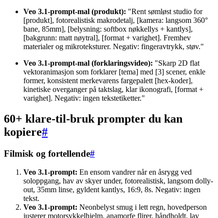
Veo 3.1-prompt-mal (produkt):
"Rent sømløst studio for
[produkt], fotorealistisk makrodetalj, [kamera: langsom 360°
bane, 85mm], [belysning: softbox nøkkellys + kantlys],
[bakgrunn: matt nøytral], [format + varighet]. Fremhev
materialer og mikroteksturer. Negativ: fingeravtrykk, støv."
Veo 3.1-prompt-mal (forklaringsvideo):
"Skarp 2D flat
vektoranimasjon som forklarer [tema] med [3] scener, enkle
former, konsistent merkevarens fargepalett [hex-koder],
kinetiske overganger på taktslag, klar ikonografi, [format +
varighet]. Negativ: ingen tekstetiketter."
60+ klare-til-bruk prompter du kan
kopiere
#
Filmisk og fortellende
#
Veo 3.1-prompt:
En ensom vandrer når en åsrygg ved
soloppgang, hav av skyer under, fotorealistisk, langsom dolly-
out, 35mm linse, gyldent kantlys, 16:9, 8s. Negativ: ingen
tekst.
Veo 3.1-prompt:
Neonbelyst smug i lett regn, hovedperson
justerer motorsykkelhjelm, anamorfe flirer, håndholdt, lav