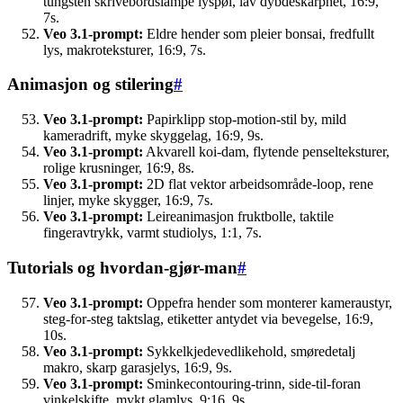
tungsten skrivebordslampe lyspøl, lav dybdeskarphet, 16:9,
7s.
Veo 3.1-prompt:
Eldre hender som pleier bonsai, fredfullt
lys, makroteksturer, 16:9, 7s.
Animasjon og stilering
#
Veo 3.1-prompt:
Papirklipp stop-motion-stil by, mild
kameradrift, myke skyggelag, 16:9, 9s.
Veo 3.1-prompt:
Akvarell koi-dam, flytende penselteksturer,
rolige krusninger, 16:9, 8s.
Veo 3.1-prompt:
2D flat vektor arbeidsområde-loop, rene
linjer, myke skygger, 16:9, 7s.
Veo 3.1-prompt:
Leireanimasjon fruktbolle, taktile
fingeravtrykk, varmt studiolys, 1:1, 7s.
Tutorials og hvordan-gjør-man
#
Veo 3.1-prompt:
Oppefra hender som monterer kameraustyr,
steg-for-steg taktslag, etiketter antydet via bevegelse, 16:9,
10s.
Veo 3.1-prompt:
Sykkelkjedevedlikehold, smøredetalj
makro, skarp garasjelys, 16:9, 9s.
Veo 3.1-prompt:
Sminkecontouring-trinn, side-til-foran
vinkelskifte, mykt glamlys, 9:16, 9s.