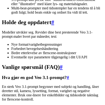
eller "illustrativt" med klare lys- og materialsignaler.
Multi-beat-prompter med tidsstempler har en tendens til å bli
godt fulgt; hold beats enkle og ordnet fra vidt til tett.
Holde deg oppdatert
#
Modeller utvikler seg. Revider dine best presterende Veo 3.1-
prompt-maler hvert par måneder, test:
Nye format/varighetbegrensninger
Forbedret bevegelseshåndtering
Bedre etterlevelse av flerscene-instruksjoner
Eventuelle nye parametere tilgjengelig i ditt UI/API
Vanlige spørsmål (FAQ)
#
Hva gjør en god Veo 3.1-prompt?
#
En sterk Veo 3.1-prompt begynner med subjekt og handling, låser
deretter stil, kamera, lyssetting, format, varighet og negative
elementer. Bruk one-linere for enkeltbilder og tidskodede taktslag
for flerscene-kontroll.