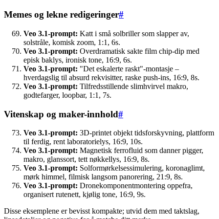
Memes og lekne redigeringer
#
Veo 3.1-prompt:
Katt i små solbriller som slapper av,
solstråle, komisk zoom, 1:1, 6s.
Veo 3.1-prompt:
Overdramatisk sakte film chip-dip med
episk baklys, ironisk tone, 16:9, 6s.
Veo 3.1-prompt:
"Det eskalerte raskt"-montasje –
hverdagslig til absurd rekvisitter, raske push-ins, 16:9, 8s.
Veo 3.1-prompt:
Tilfredsstillende slimhvirvel makro,
godtefarger, loopbar, 1:1, 7s.
Vitenskap og maker-innhold
#
Veo 3.1-prompt:
3D-printet objekt tidsforskyvning, plattform
til ferdig, rent laboratorielys, 16:9, 10s.
Veo 3.1-prompt:
Magnetisk ferrofluid som danner pigger,
makro, glanssort, tett nøkkellys, 16:9, 8s.
Veo 3.1-prompt:
Solformørkelsessimulering, koronaglimt,
mørk himmel, filmisk langsom panorering, 21:9, 8s.
Veo 3.1-prompt:
Dronekomponentmontering oppefra,
organisert rutenett, kjølig tone, 16:9, 9s.
Disse eksemplene er bevisst kompakte; utvid dem med taktslag,