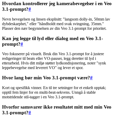
Hvordan kontrollerer jeg kamerabevegelser i en Veo
3.1-prompt?
#
Nevn bevegelsen og linsen eksplisitt: "langsom dolly-in, 50mm lav
dybdeskarphet," eller "håndholdt med svak svingning, 35mm."
Plasser den nær begynnelsen av din Veo 3.1-prompt for prioritet.
Kan jeg legge til lyd eller dialog med en Veo 3.1-
prompt?
#
Veo fokuserer på visuelt. Bruk din Veo 3.1-prompt for å justere
redigeringer til beats eller VO-pauser, legg deretter til lyd i
etterarbeid. Hvis ditt miljø støtter lydkondisjonering, noter "synk
leppebevegelse med leverert VO" og lever et spor.
Hvor lang bør min Veo 3.1-prompt være?
#
Kort og spesifikk vinner. En til tre setninger for et enkelt opptak;
opptil fem linjer for en multi-beat-sekvens. Unngå å stable
motstridende stil-tagger i en Veo 3.1-prompt.
Hvorfor samsvarer ikke resultatet mitt med min Veo
3.1-prompt?
#