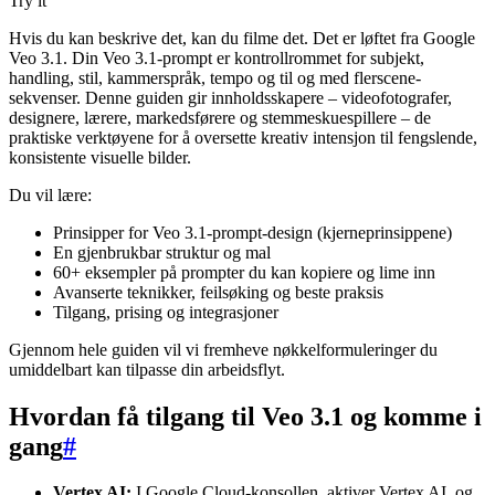
Try it
Hvis du kan beskrive det, kan du filme det. Det er løftet fra Google
Veo 3.1. Din Veo 3.1-prompt er kontrollrommet for subjekt,
handling, stil, kammerspråk, tempo og til og med flerscene-
sekvenser. Denne guiden gir innholdsskapere – videofotografer,
designere, lærere, markedsførere og stemmeskuespillere – de
praktiske verktøyene for å oversette kreativ intensjon til fengslende,
konsistente visuelle bilder.
Du vil lære:
Prinsipper for Veo 3.1-prompt-design (kjerneprinsippene)
En gjenbrukbar struktur og mal
60+ eksempler på prompter du kan kopiere og lime inn
Avanserte teknikker, feilsøking og beste praksis
Tilgang, prising og integrasjoner
Gjennom hele guiden vil vi fremheve nøkkelformuleringer du
umiddelbart kan tilpasse din arbeidsflyt.
Hvordan få tilgang til Veo 3.1 og komme i
gang
#
Vertex AI:
I Google Cloud-konsollen, aktiver Vertex AI, og