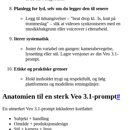
Planlegg for lyd, selv om du legger den til senere
Legg til tidsangivelser – "beat drop kl. 3s, kutt på
trommeslag" – slik at videoen synkroniseres med en
musikkbakgrunn eller voiceover i etterarbeid.
Iterer systematisk
Juster én variabel om gangen: kamerabevegelse,
lyssetting eller stil. Lagre versjoner av din Veo 3.1-
prompt.
Etiske og praktiske grenser
Hold innholdet trygt og respektfullt, og følg
plattformens og modellens retningslinjer.
Anatomien til en sterk Veo 3.1-prompt
#
En utmerket Veo 3.1-prompt inkluderer kortfattet:
Subjekt + handling
Område + produksjonsdesign
Stil + kamera + linse