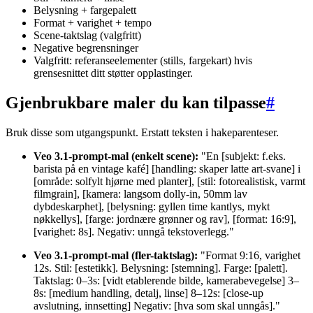
Belysning + fargepalett
Format + varighet + tempo
Scene-taktslag (valgfritt)
Negative begrensninger
Valgfritt: referanseelementer (stills, fargekart) hvis
grensesnittet ditt støtter opplastinger.
Gjenbrukbare maler du kan tilpasse
#
Bruk disse som utgangspunkt. Erstatt teksten i hakeparenteser.
Veo 3.1-prompt-mal (enkelt scene):
"En [subjekt: f.eks.
barista på en vintage kafé] [handling: skaper latte art-svane] i
[område: solfylt hjørne med planter], [stil: fotorealistisk, varmt
filmgrain], [kamera: langsom dolly-in, 50mm lav
dybdeskarphet], [belysning: gyllen time kantlys, mykt
nøkkellys], [farge: jordnære grønner og rav], [format: 16:9],
[varighet: 8s]. Negativ: unngå tekstoverlegg."
Veo 3.1-prompt-mal (fler-taktslag):
"Format 9:16, varighet
12s. Stil: [estetikk]. Belysning: [stemning]. Farge: [palett].
Taktslag: 0–3s: [vidt etablerende bilde, kamerabevegelse] 3–
8s: [medium handling, detalj, linse] 8–12s: [close-up
avslutning, innsetting] Negativ: [hva som skal unngås]."