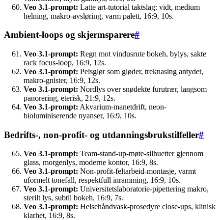
Veo 3.1-prompt:
Latte art-tutorial taktslag: vidt, medium
helning, makro-avsløring, varm palett, 16:9, 10s.
Ambient-loops og skjermsparere
#
Veo 3.1-prompt:
Regn mot vindusrute bokeh, bylys, sakte
rack focus-loop, 16:9, 12s.
Veo 3.1-prompt:
Peisglør som gløder, treknasing antydet,
makro-gnister, 16:9, 12s.
Veo 3.1-prompt:
Nordlys over snødekte furutrær, langsom
panorering, eterisk, 21:9, 12s.
Veo 3.1-prompt:
Akvarium-manetdrift, neon-
bioluminiserende nyanser, 16:9, 10s.
Bedrifts-, non-profit- og utdanningsbrukstilfeller
#
Veo 3.1-prompt:
Team-stand-up-møte-silhuetter gjennom
glass, morgenlys, moderne kontor, 16:9, 8s.
Veo 3.1-prompt:
Non-profit-feltarbeid-montasje, varmt
uformelt tonefall, respektfull inramming, 16:9, 10s.
Veo 3.1-prompt:
Universitetslaboratorie-pipettering makro,
sterilt lys, subtil bokeh, 16:9, 7s.
Veo 3.1-prompt:
Helsehåndvask-prosedyre close-ups, klinisk
klarhet, 16:9, 8s.