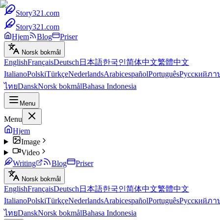
Story321.com
Story321.com
Hjem
Blog
Priser
Norsk bokmål
English
Français
Deutsch
日本語
한국인
简体中文
繁體中文
Italiano
Polski
Türkçe
Nederlands
Arabic
español
Português
Русский
ภา
ไทย
Dansk
Norsk bokmål
Bahasa Indonesia
Menu
Menu
Hjem
Image
Video
Writing
Blog
Priser
Norsk bokmål
English
Français
Deutsch
日本語
한국인
简体中文
繁體中文
Italiano
Polski
Türkçe
Nederlands
Arabic
español
Português
Русский
ภา
ไทย
Dansk
Norsk bokmål
Bahasa Indonesia