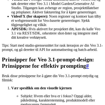
søk deretter etter Veo 3.1 i Model Garden/Generative AI
Studio. Tilgangen kan avhenge av region, prosjekttillatelser
og prisplaner. Aktiver fakturering for å kjøre genereringer.
VideoFX (for skapere):
Noen regioner og kontoer kan tilby
et webgrensesnitt for Veo-baserte genereringer. Sjekk
tilgjengelighet og vilkår.
API/SDK:
Hvis aktivert for prosjektet ditt, kan du kalle Veo
3.1 via REST/SDK, orkestrere shot-lister og integrere med
ditt kreative verktøysett.
Tips: Start med studio-grensesnittet for rask iterasjon av din Veo 3.1-
prompt, og gå deretter til API for automatisering og batch-arbeid.
Prinsipper for Veo 3.1-prompt-design:
Prinsippene for effektiv prompting
#
Bruk disse prinsippene for å gjøre din Veo 3.1-prompt entydig og
filmisk:
Vær spesifikk om den visuelle kjernen
Subjekt: Hvem eller hva er i fokus? Oppgi alder,
påkledning, karakterstemning, produktmodell eller
merkevarens fargepalett.