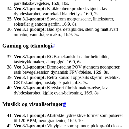
parallaksbevegelser, 16:9, 10s.
Veo 3.1-prompt:
Kjøkkenbenkprodukt-vignett, lav
dybdeskarphet, varm/kald blandet lys, 16:9, 7s.
Veo 3.1-prompt:
Sovverom morgenscene, linteksturer,
solstråler gjennom gardin, 16:9, 8s.
Veo 3.1-prompt:
Bad spa-detaljbilder, stein og matt svart
armatur, vanndråpe makro, 16:9, 7s.
Gaming og teknologi
#
Veo 3.1-prompt:
RGB-mekanisk tastatur heltebilde,
tastetrykk makro, dampglød, 16:9, 6s.
Veo 3.1-prompt:
Drone-racing POV gjennom neonporter,
rask bevegelsesslør, dynamisk FPV-følelse, 16:9, 8s.
Veo 3.1-prompt:
Retro-konsoll oppstarts skjerm- estetikk,
CRT-skanlinjer, nostalgisk palett, 4:3, 7s.
Veo 3.1-prompt:
Kretskort filmisk makro-reise, lav
dybdeskarphet, kjølig cyan-belysning, 16:9, 8s.
Musikk og visualiseringer
#
Veo 3.1-prompt:
Abstrakte lydreaktive former som pulserer
til 120 BPM, neongradienter, 16:9, 10s.
Veo 3.1-prompt:
Vinylplate som spinner, pickup-nål close-