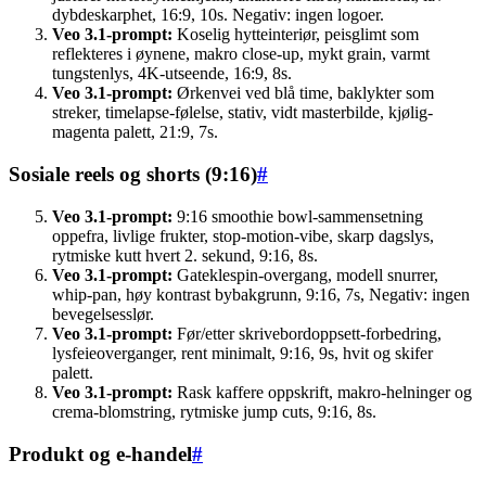
dybdeskarphet, 16:9, 10s. Negativ: ingen logoer.
Veo 3.1-prompt:
Koselig hytteinteriør, peisglimt som
reflekteres i øynene, makro close-up, mykt grain, varmt
tungstenlys, 4K-utseende, 16:9, 8s.
Veo 3.1-prompt:
Ørkenvei ved blå time, baklykter som
streker, timelapse-følelse, stativ, vidt masterbilde, kjølig-
magenta palett, 21:9, 7s.
Sosiale reels og shorts (9:16)
#
Veo 3.1-prompt:
9:16 smoothie bowl-sammensetning
oppefra, livlige frukter, stop-motion-vibe, skarp dagslys,
rytmiske kutt hvert 2. sekund, 9:16, 8s.
Veo 3.1-prompt:
Gateklespin-overgang, modell snurrer,
whip-pan, høy kontrast bybakgrunn, 9:16, 7s, Negativ: ingen
bevegelsesslør.
Veo 3.1-prompt:
Før/etter skrivebordoppsett-forbedring,
lysfeieoverganger, rent minimalt, 9:16, 9s, hvit og skifer
palett.
Veo 3.1-prompt:
Rask kaffere oppskrift, makro-helninger og
crema-blomstring, rytmiske jump cuts, 9:16, 8s.
Produkt og e-handel
#