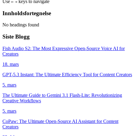
Use
keys to navigate
←
→
Innholdsfortegnelse
No headings found
Siste Blogg
Fish Audio S2: The Most Expressive Open-Source Voice AI for
Creators
18. mars
GPT-5.3 Instant: The Ultimate Efficiency Tool for Content Creators
5. mars
The Ultimate Guide to Gemini 3.1 Flash-Lite: Revolutionizing
Creative Workflows
5. mars
CoPaw: The Ultimate Open-Source AI Assistant for Content
Creators