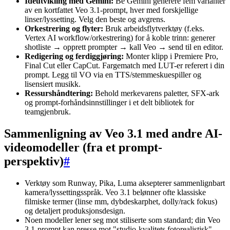
Idéutvikling med Gemini:
Be Gemini generere fem varianter
av en kortfattet Veo 3.1-prompt, hver med forskjellige
linser/lyssetting. Velg den beste og avgrens.
Orkestrering og flyter:
Bruk arbeidsflytverktøy (f.eks.
Vertex AI workflow/orkestrering) for å koble trinn: generer
shotliste → opprett prompter → kall Veo → send til en editor.
Redigering og ferdiggjøring:
Monter klipp i Premiere Pro,
Final Cut eller CapCut. Fargematch med LUT-er referert i din
prompt. Legg til VO via en TTS/stemmeskuespiller og
lisensiert musikk.
Ressurshåndtering:
Behold merkevarens paletter, SFX-ark
og prompt-forhåndsinnstillinger i et delt bibliotek for
teamgjenbruk.
Sammenligning av Veo 3.1 med andre AI-
videomodeller (fra et prompt-
perspektiv)
#
Verktøy som Runway, Pika, Luma aksepterer sammenlignbart
kamera/lyssettingsspråk. Veo 3.1 belønner ofte klassiske
filmiske termer (linse mm, dybdeskarphet, dolly/rack fokus)
og detaljert produksjonsdesign.
Noen modeller lener seg mot stiliserte som standard; din Veo
3.1-prompt kan presse mot "studio-kvalitets fotorealistisk"