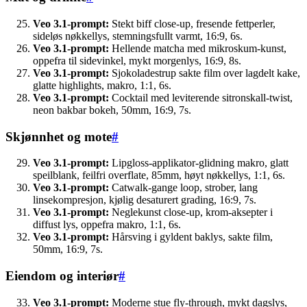
Veo 3.1-prompt:
Stekt biff close-up, fresende fettperler,
sideløs nøkkellys, stemningsfullt varmt, 16:9, 6s.
Veo 3.1-prompt:
Hellende matcha med mikroskum-kunst,
oppefra til sidevinkel, mykt morgenlys, 16:9, 8s.
Veo 3.1-prompt:
Sjokoladestrup sakte film over lagdelt kake,
glatte highlights, makro, 1:1, 6s.
Veo 3.1-prompt:
Cocktail med leviterende sitronskall-twist,
neon bakbar bokeh, 50mm, 16:9, 7s.
Skjønnhet og mote
#
Veo 3.1-prompt:
Lipgloss-applikator-glidning makro, glatt
speilblank, feilfri overflate, 85mm, høyt nøkkellys, 1:1, 6s.
Veo 3.1-prompt:
Catwalk-gange loop, strober, lang
linsekompresjon, kjølig desaturert grading, 16:9, 7s.
Veo 3.1-prompt:
Neglekunst close-up, krom-aksepter i
diffust lys, oppefra makro, 1:1, 6s.
Veo 3.1-prompt:
Hårsving i gyldent baklys, sakte film,
50mm, 16:9, 7s.
Eiendom og interiør
#
Veo 3.1-prompt:
Moderne stue fly-through, mykt dagslys,