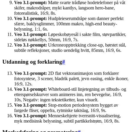
Veo 3.1-prompt:
Matte svarte trådløse hodetelefoner på våt
skifer, makrodråper, mykt kantlys, langsom hero-bane,
fotorealistisk, 16:9, 8s.
Veo 3.1-prompt:
Hudpleieserumdråpe som danner perfekt
sfære, baklysglimmer, 100mm makro, high-end beauty-
belysning, 1:1, 6s.
Veo 3.1-prompt:
Løpeskobøyesål i sakte film, støvpartikler,
sideløs nøkkellys, 50mm, 16:9, 7s.
Veo 3.1-prompt:
Urkroneopptrekking close-up, børstet stål,
subtile refleksjoner, studio uendelig hvitt, 85mm, 16:9, 6s.
Utdanning og forklaring
#
Veo 3.1-prompt:
2D flat vektoranimasjon som forklarer
fotosyntese, 3 scener, bladrik palett, jevn easing, enkle ikoner,
16:9, 12s.
Veo 3.1-prompt:
Whiteboard-stil linjetegning av tilbuds- og
etterspørselskurver som animeres inn, ren bevegelse, 16:9,
10s, Negativ: ingen tekstetiketter, kun visuelt.
Veo 3.1-prompt:
Stop-motion periodesystem bygget av
fargede fliser, oppefra, rytmiske taktslag, 16:9, 9s.
Veo 3.1-prompt:
Menneskehjerte tverrsnitt-visualisering,
myk medisinsk belysning, subtil partikkelstrøm, 16:9, 8s.