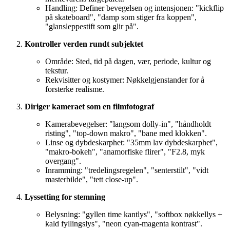
Handling: Definer bevegelsen og intensjonen: "kickflip
på skateboard", "damp som stiger fra koppen",
"glansleppestift som glir på".
Kontroller verden rundt subjektet
Område: Sted, tid på dagen, vær, periode, kultur og
tekstur.
Rekvisitter og kostymer: Nøkkelgjenstander for å
forsterke realisme.
Diriger kameraet som en filmfotograf
Kamerabevegelser: "langsom dolly-in", "håndholdt
risting", "top-down makro", "bane med klokken".
Linse og dybdeskarphet: "35mm lav dybdeskarphet",
"makro-bokeh", "anamorfiske flirer", "F2.8, myk
overgang".
Inramming: "tredelingsregelen", "senterstilt", "vidt
masterbilde", "tett close-up".
Lyssetting for stemning
Belysning: "gyllen time kantlys", "softbox nøkkellys +
kald fyllingslys", "neon cyan-magenta kontrast".