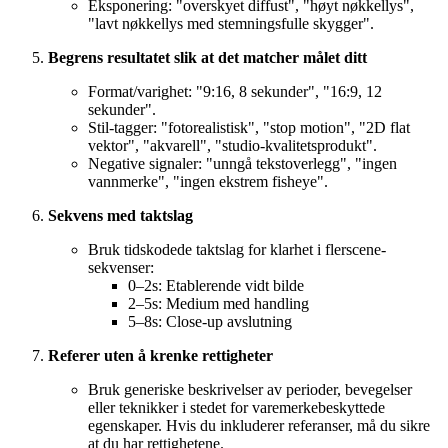
Eksponering: "overskyet diffust", "høyt nøkkellys",
"lavt nøkkellys med stemningsfulle skygger".
Begrens resultatet slik at det matcher målet ditt
Format/varighet: "9:16, 8 sekunder", "16:9, 12
sekunder".
Stil-tagger: "fotorealistisk", "stop motion", "2D flat
vektor", "akvarell", "studio-kvalitetsprodukt".
Negative signaler: "unngå tekstoverlegg", "ingen
vannmerke", "ingen ekstrem fisheye".
Sekvens med taktslag
Bruk tidskodede taktslag for klarhet i flerscene-
sekvenser:
0–2s: Etablerende vidt bilde
2–5s: Medium med handling
5–8s: Close-up avslutning
Referer uten å krenke rettigheter
Bruk generiske beskrivelser av perioder, bevegelser
eller teknikker i stedet for varemerkebeskyttede
egenskaper. Hvis du inkluderer referanser, må du sikre
at du har rettighetene.