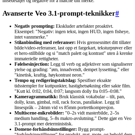
linsedetaljer og negative for å matche ditt merke.
Avanserte Veo 3.1-prompt-teknikker
#
Negativ prompting:
Ekskluder artefakter proaktivt.
Eksempel: "Negativ: ingen tekst, ingen HUD, ingen fisheye,
intet vannmerke."
Stilanbinding med referanser:
Hvis grensesnittet ditt tillater
bilde/video-referanser, last opp et fargekart, teksturprøver eller
et hero-stillbilde og si "match palett og kontrast" uten å krenke
immaterielle rettigheter.
Følelsesinjection:
Legg til verb og adjektiver som signaliserer
ytelse og grading: "øm, innadvendt, dempet lyssetting," eller
"kinetisk, kraftig, høykontrast neon."
Tempo og redigeringstaktslag:
Spesifiser eksakte
tidsstempler for kuttpunkter, hastighetsøkning eller sakte film.
"Kutt kl. 0:02, 0:04, 0:07; langsom dolly fra 0:05–0:08."
Kameragrammatikk:
Bruk klassisk vokabular – tilt, pan,
dolly, kran, gimbal, roll, rack focus, parallakse. Legg til
linsespråk – 24mm vid vs 85mm portrettkompresjon.
Multiscene-mikrobilder:
"0–2s vidt masterbilde, 2–5s
medium handling, 5–8s makro-avslutning." Dette gjør en Veo
3.1-prompt mer deterministisk.
Domene-forhåndsinnstillinger:
Bygg prompt-
"forhåndsinnstillinger" for produkt, mat, mote, og behold dem