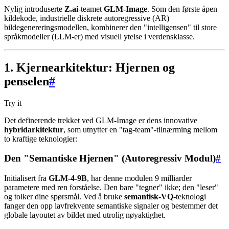
Nylig introduserte
Z.ai
-teamet
GLM-Image
. Som den første åpen
kildekode, industrielle diskrete autoregressive (AR)
bildegenereringsmodellen, kombinerer den "intelligensen" til store
språkmodeller (LLM-er) med visuell ytelse i verdensklasse.
1. Kjernearkitektur: Hjernen og
penselen
#
Try it
Det definerende trekket ved GLM-Image er dens innovative
hybridarkitektur
, som utnytter en "tag-team"-tilnærming mellom
to kraftige teknologier:
Den "Semantiske Hjernen" (Autoregressiv Modul)
#
Initialisert fra
GLM-4-9B
, har denne modulen 9 milliarder
parametere med ren forståelse. Den bare "tegner" ikke; den "leser"
og tolker dine spørsmål. Ved å bruke
semantisk-VQ
-teknologi
fanger den opp lavfrekvente semantiske signaler og bestemmer det
globale layoutet av bildet med utrolig nøyaktighet.