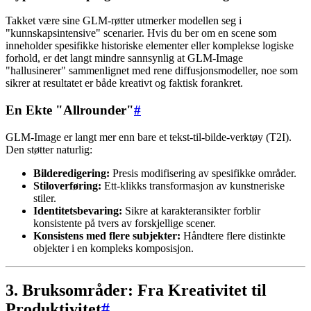
Takket være sine GLM-røtter utmerker modellen seg i
"kunnskapsintensive" scenarier. Hvis du ber om en scene som
inneholder spesifikke historiske elementer eller komplekse logiske
forhold, er det langt mindre sannsynlig at GLM-Image
"hallusinerer" sammenlignet med rene diffusjonsmodeller, noe som
sikrer at resultatet er både kreativt og faktisk forankret.
En Ekte "Allrounder"
#
GLM-Image er langt mer enn bare et tekst-til-bilde-verktøy (T2I).
Den støtter naturlig:
Bilderedigering:
Presis modifisering av spesifikke områder.
Stiloverføring:
Ett-klikks transformasjon av kunstneriske
stiler.
Identitetsbevaring:
Sikre at karakteransikter forblir
konsistente på tvers av forskjellige scener.
Konsistens med flere subjekter:
Håndtere flere distinkte
objekter i en kompleks komposisjon.
3. Bruksområder: Fra Kreativitet til
Produktivitet
#