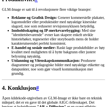
GLM-Image er satt til å revolusjonere flere viktige bransjer:
Reklame og Grafisk Design:
Generer kommersielle plakater,
logomodeller eller produktsider med nøyaktige kinesiske
slagord, noe som reduserer revisjonssyklusen betydelig.
Innholdsskaping og IP-merkevarebygging:
Med sine
"identitetsbevarende" evner kan skapere enkelt utvikle
historiebøker, tegneserier eller storyboards mens de holder
karakterutseendet perfekt konsistent.
E-handel og sosiale medier:
Raskt lage produktbilder av høy
kvalitet med muligheten til å bytte bakgrunn eller justere
belysning nøyaktig.
Utdanning og Vitenskapskommunikasjon:
Produsere
diagrammer og pedagogiske bilder med nøyaktige etiketter og
datapunkter, noe som gjør visuell kommunikasjon mer
grundig.
4. Konklusjon
#
Åpen kildekode-utgivelsen av GLM-Image er ikke bare en teknisk
milepæl; det er en gave til det globale AIGC-fellesskapet. Det
beviser at hybridbanen
"AR + Diffusjon"
er en svært effektiv