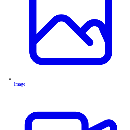
Image