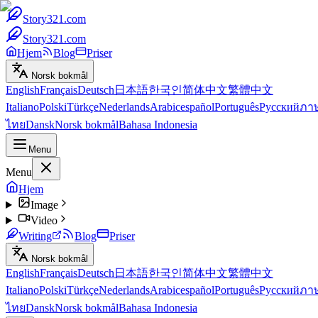
Story321.com
Story321.com
Hjem
Blog
Priser
Norsk bokmål
English
Français
Deutsch
日本語
한국인
简体中文
繁體中文
Italiano
Polski
Türkçe
Nederlands
Arabic
español
Português
Русский
ภา
ไทย
Dansk
Norsk bokmål
Bahasa Indonesia
Menu
Menu
Hjem
Image
Video
Writing
Blog
Priser
Norsk bokmål
English
Français
Deutsch
日本語
한국인
简体中文
繁體中文
Italiano
Polski
Türkçe
Nederlands
Arabic
español
Português
Русский
ภา
ไทย
Dansk
Norsk bokmål
Bahasa Indonesia