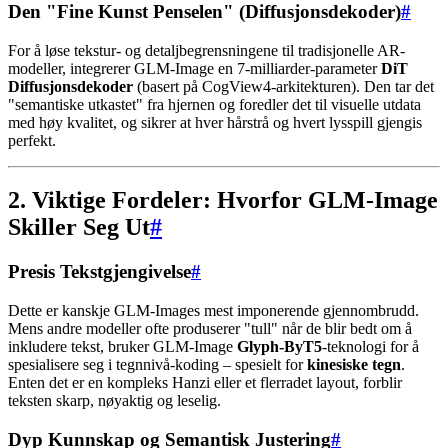
Den "Fine Kunst Penselen" (Diffusjonsdekoder)
#
For å løse tekstur- og detaljbegrensningene til tradisjonelle AR-
modeller, integrerer GLM-Image en 7-milliarder-parameter
DiT
Diffusjonsdekoder
(basert på CogView4-arkitekturen). Den tar det
"semantiske utkastet" fra hjernen og foredler det til visuelle utdata
med høy kvalitet, og sikrer at hver hårstrå og hvert lysspill gjengis
perfekt.
2. Viktige Fordeler: Hvorfor GLM-Image
Skiller Seg Ut
#
Presis Tekstgjengivelse
#
Dette er kanskje GLM-Images mest imponerende gjennombrudd.
Mens andre modeller ofte produserer "tull" når de blir bedt om å
inkludere tekst, bruker GLM-Image
Glyph-ByT5
-teknologi for å
spesialisere seg i tegnnivå-koding – spesielt for
kinesiske tegn
.
Enten det er en kompleks Hanzi eller et flerradet layout, forblir
teksten skarp, nøyaktig og leselig.
Dyp Kunnskap og Semantisk Justering
#