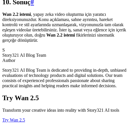
10. Sonuç
#
Wan 2.2 istemi
, yapay zeka video oluşturma için yaratıcı
direksiyonunuzdur. Konu açıklaması, sahne ayrıntısı, hareket
kontrolü ve stil ayarlarında uzmanlaşarak, vizyonunuzla tam olarak
eşleşen videolar üretebilirsiniz. İster iş, sanat veya eğlence için içerik
oluşturuyor olun, doğru
Wan 2.2 istemi
fikirlerinizi sinematik
gerçeğe dönüştürür.
S
Story321 AI Blog Team
Author
Story321 AI Blog Team is dedicated to providing in-depth, unbiased
evaluations of technology products and digital solutions. Our team
consists of experienced professionals passionate about sharing
practical insights and helping readers make informed decisions.
Try Wan 2.5
Transform your creative ideas into reality with Story321 AI tools
Try Wan 2.5