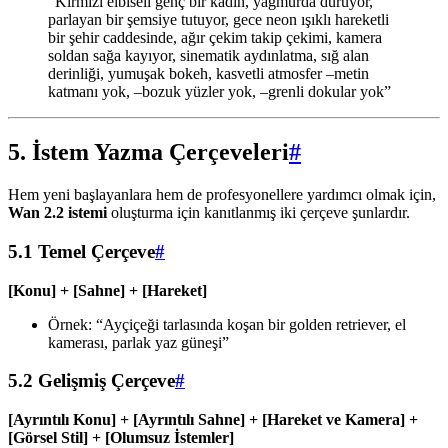
“Kırmızı elbiseli genç bir kadın, yağmurda duruyor,
parlayan bir şemsiye tutuyor, gece neon ışıklı hareketli
bir şehir caddesinde, ağır çekim takip çekimi, kamera
soldan sağa kayıyor, sinematik aydınlatma, sığ alan
derinliği, yumuşak bokeh, kasvetli atmosfer –metin
katmanı yok, –bozuk yüzler yok, –grenli dokular yok”
5. İstem Yazma Çerçeveleri
#
Hem yeni başlayanlara hem de profesyonellere yardımcı olmak için,
Wan 2.2 istemi
oluşturma için kanıtlanmış iki çerçeve şunlardır.
5.1 Temel Çerçeve
#
[Konu] + [Sahne] + [Hareket]
Örnek: “Ayçiçeği tarlasında koşan bir golden retriever, el
kamerası, parlak yaz güneşi”
5.2 Gelişmiş Çerçeve
#
[Ayrıntılı Konu] + [Ayrıntılı Sahne] + [Hareket ve Kamera] +
[Görsel Stil] + [Olumsuz İstemler]