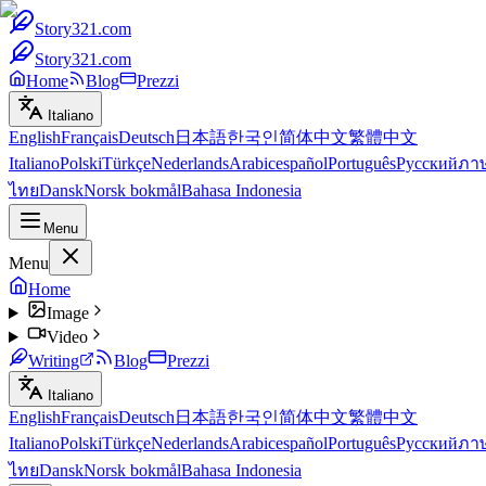
Story321.com
Story321.com
Home
Blog
Prezzi
Italiano
English
Français
Deutsch
日本語
한국인
简体中文
繁體中文
Italiano
Polski
Türkçe
Nederlands
Arabic
español
Português
Русский
ภา
ไทย
Dansk
Norsk bokmål
Bahasa Indonesia
Menu
Menu
Home
Image
Video
Writing
Blog
Prezzi
Italiano
English
Français
Deutsch
日本語
한국인
简体中文
繁體中文
Italiano
Polski
Türkçe
Nederlands
Arabic
español
Português
Русский
ภา
ไทย
Dansk
Norsk bokmål
Bahasa Indonesia