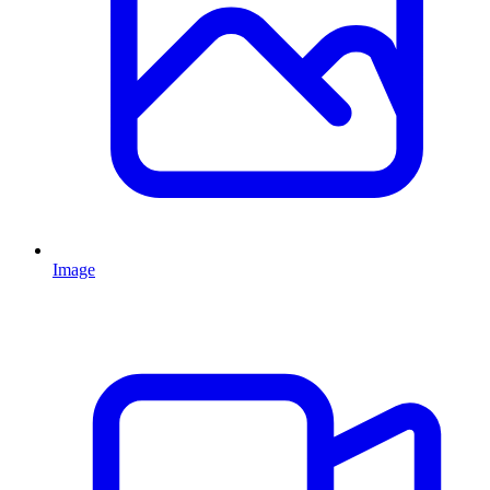
Image