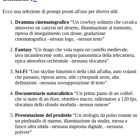
Ecco una selezione di prompt pronti all'uso per diversi stili:
Dramma cinematografico
“Un cowboy solitario che cavalca
attraverso un canyon nel deserto, illuminazione al tramonto,
ripresa di inseguimento con drone, gradazione
cinematografica –nessun logo, –nessun testo”
Fantasy
“Un drago che vola sopra un castello medievale,
lava incandescente sotto, ampia panoramica della telecamera,
epica atmosfera orchestrale –nessuna sfocatura”
Sci-Fi
“Uno skyline futuristico della città all'alba, auto volanti
che passano, ripresa aerea, stile cyberpunk neon, alta
definizione –nessuna sovrapposizione di testo”
Documentario naturalistico
“Un primo piano di un colibrì
che si nutre di un fiore, obiettivo macro, rallentatore a 120 fps,
sfocatura dello sfondo morbida –nessun rumore”
Presentazione del prodotto
“Un orologio da polso rotante su
un piedistallo di marmo, illuminazione da studio, messa a
fuoco ultra nitida –nessuna impronta digitale, –nessuna
polvere”