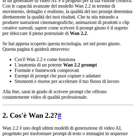
in un generatore di video AI: è il progetto per la tua visione creativa.
Con le capacità avanzate del modello Wan 2.2 in termini di
movimento, dettaglio e realismo, la qualità del tuo prompt determina
direttamente la qualità dei tuoi risultati. Che tu stia mirando a
produrre narrazioni cinematografiche, animazioni di prodotti o clip
creative surreali, sapere come scrivere il prompt giusto è il segreto
per sbloccare il pieno potenziale di
Wan 2.2
.
Se hai appena scoperto questa tecnologia, sei nel posto giusto.
Questa pagina ti guiderà attraverso:
Cos'è Wan 2.2 e come funziona
L'anatomia di un potente
Wan 2.2 prompt
Formule e framework comprovati
Esempi di prompt che puoi copiare e adattare
Strumenti e risorse per accelerare il tuo flusso di lavoro
Alla fine, sarai in grado di scrivere prompt che offrono
costantemente video di qualità professionale.
2. Cos'è Wan 2.2?
#
Wan 2.2 è uno degli ultimi modelli di generazione di video AI,
progettato per trasformare prompt di testo o immagini in sequenze