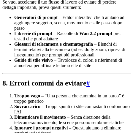
Se vuoi accelerare il tuo flusso di lavoro ed evitare di perdere
dettagli importanti, prova questi strumenti:
Generatori di prompt
– Editor interattivi che ti aiutano ad
aggiungere soggetto, scena, movimento e stile passo dopo
passo
Librerie di prompt
– Raccolte di
Wan 2.2 prompt
pre-
testati che puoi adattare
Glossari di telecamera e cinematografia
– Elenchi di
termini relativi alla telecamera (ad es. dolly zoom, ripresa di
inseguimento) per prompt più professionali
Guide di stile visivo
– Tavolozze di colori e riferimenti di
atmosfera per affinare le tue scelte di stile
8. Errori comuni da evitare
#
Troppo vago
– “Una persona che cammina in un parco” è
troppo generico
Sovraccarico
– Troppi spunti di stile contrastanti confondono
l'AI
Dimenticare il movimento
– Senza direzione della
telecamera/movimento, le scene possono sembrare statiche
Ignorare i prompt negativi
– Questi aiutano a eliminare