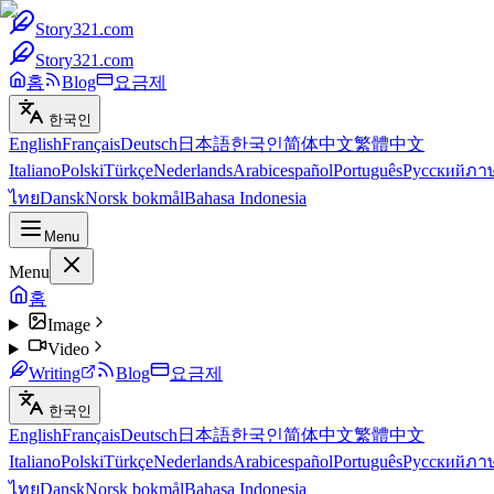
Story321.com
Story321.com
홈
Blog
요금제
한국인
English
Français
Deutsch
日本語
한국인
简体中文
繁體中文
Italiano
Polski
Türkçe
Nederlands
Arabic
español
Português
Русский
ภา
ไทย
Dansk
Norsk bokmål
Bahasa Indonesia
Menu
Menu
홈
Image
Video
Writing
Blog
요금제
한국인
English
Français
Deutsch
日本語
한국인
简体中文
繁體中文
Italiano
Polski
Türkçe
Nederlands
Arabic
español
Português
Русский
ภา
ไทย
Dansk
Norsk bokmål
Bahasa Indonesia