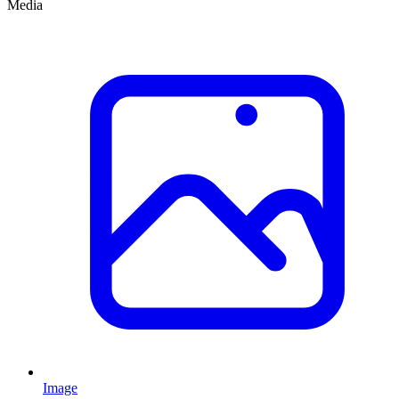
Media
Image