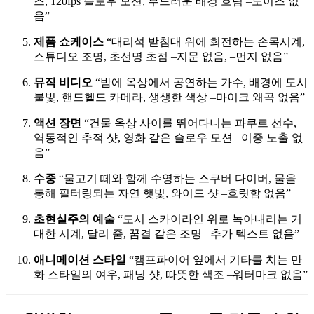
즈, 120fps 슬로우 모션, 부드러운 배경 흐림 –노이즈 없
음”
제품 쇼케이스
“대리석 받침대 위에 회전하는 손목시계,
스튜디오 조명, 초선명 초점 –지문 없음, –먼지 없음”
뮤직 비디오
“밤에 옥상에서 공연하는 가수, 배경에 도시
불빛, 핸드헬드 카메라, 생생한 색상 –마이크 왜곡 없음”
액션 장면
“건물 옥상 사이를 뛰어다니는 파쿠르 선수,
역동적인 추적 샷, 영화 같은 슬로우 모션 –이중 노출 없
음”
수중
“물고기 떼와 함께 수영하는 스쿠버 다이버, 물을
통해 필터링되는 자연 햇빛, 와이드 샷 –흐릿함 없음”
초현실주의 예술
“도시 스카이라인 위로 녹아내리는 거
대한 시계, 달리 줌, 꿈결 같은 조명 –추가 텍스트 없음”
애니메이션 스타일
“캠프파이어 옆에서 기타를 치는 만
화 스타일의 여우, 패닝 샷, 따뜻한 색조 –워터마크 없음”