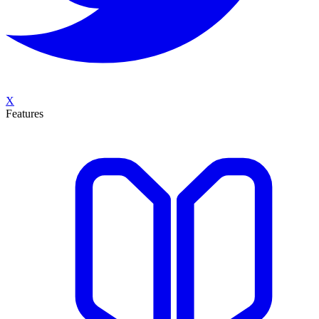
X
Features