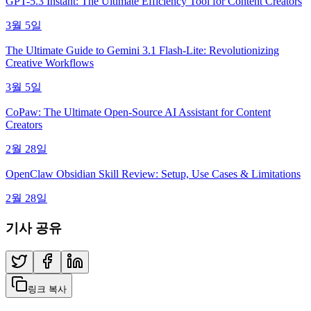
GPT-5.3 Instant: The Ultimate Efficiency Tool for Content Creators
3월 5일
The Ultimate Guide to Gemini 3.1 Flash-Lite: Revolutionizing
Creative Workflows
3월 5일
CoPaw: The Ultimate Open-Source AI Assistant for Content
Creators
2월 28일
OpenClaw Obsidian Skill Review: Setup, Use Cases & Limitations
2월 28일
기사 공유
링크 복사