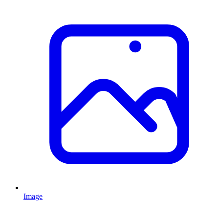
Image