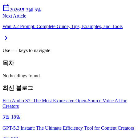
2026년 3월 5일
Next Article
Wan 2.2 Prompt: Complete Guide, Tips, Examples, and Tools
Use
keys to navigate
←
→
목차
No headings found
최신 블로그
Fish Audio S2: The Most Expressive Open-Source Voice AI for
Creators
3월 18일
GPT-5.3 Instant: The Ultimate Efficiency Tool for Content Creators