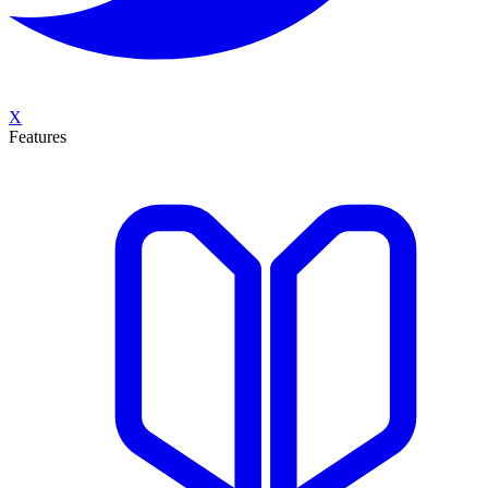
X
Features