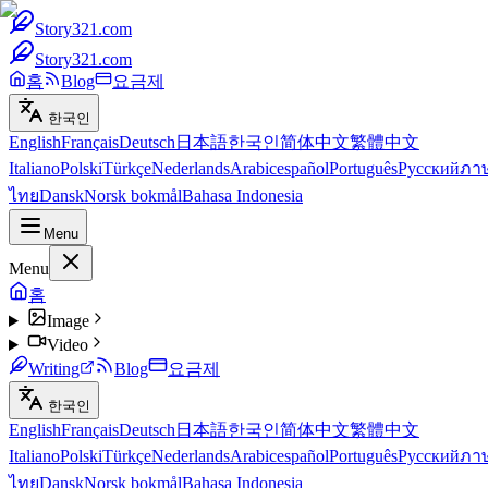
Story321.com
Story321.com
홈
Blog
요금제
한국인
English
Français
Deutsch
日本語
한국인
简体中文
繁體中文
Italiano
Polski
Türkçe
Nederlands
Arabic
español
Português
Русский
ภา
ไทย
Dansk
Norsk bokmål
Bahasa Indonesia
Menu
Menu
홈
Image
Video
Writing
Blog
요금제
한국인
English
Français
Deutsch
日本語
한국인
简体中文
繁體中文
Italiano
Polski
Türkçe
Nederlands
Arabic
español
Português
Русский
ภา
ไทย
Dansk
Norsk bokmål
Bahasa Indonesia