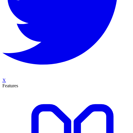
X
Features