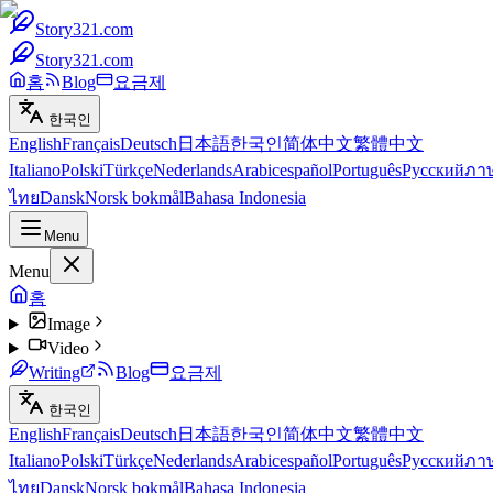
Story321.com
Story321.com
홈
Blog
요금제
한국인
English
Français
Deutsch
日本語
한국인
简体中文
繁體中文
Italiano
Polski
Türkçe
Nederlands
Arabic
español
Português
Русский
ภา
ไทย
Dansk
Norsk bokmål
Bahasa Indonesia
Menu
Menu
홈
Image
Video
Writing
Blog
요금제
한국인
English
Français
Deutsch
日本語
한국인
简体中文
繁體中文
Italiano
Polski
Türkçe
Nederlands
Arabic
español
Português
Русский
ภา
ไทย
Dansk
Norsk bokmål
Bahasa Indonesia