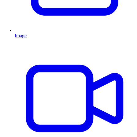
Image