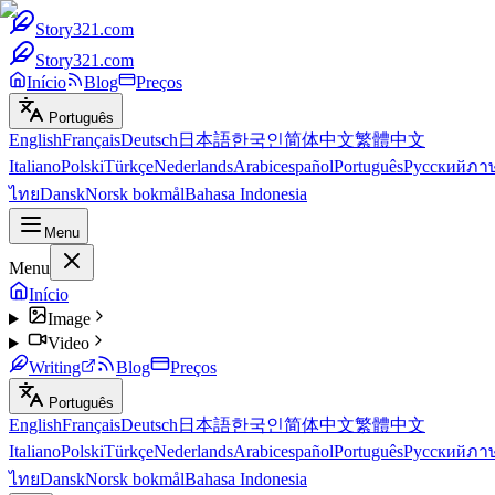
Story321.com
Story321.com
Início
Blog
Preços
Português
English
Français
Deutsch
日本語
한국인
简体中文
繁體中文
Italiano
Polski
Türkçe
Nederlands
Arabic
español
Português
Русский
ภา
ไทย
Dansk
Norsk bokmål
Bahasa Indonesia
Menu
Menu
Início
Image
Video
Writing
Blog
Preços
Português
English
Français
Deutsch
日本語
한국인
简体中文
繁體中文
Italiano
Polski
Türkçe
Nederlands
Arabic
español
Português
Русский
ภา
ไทย
Dansk
Norsk bokmål
Bahasa Indonesia