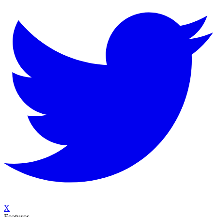
X
Features