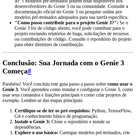
3?":
Modelos pré-treinados podem estar disponíveis nos
desenvolvedores do Genie 3 ou na comunidade. Consulte a
documentação oficial do Genie 3 ou pesquise online por
modelos pré-treinados adequados para sua tarefa específica.
"Como posso contribuir para o projeto Genie 3?":
Se o
Genie 3 for de código aberto, você pode contribuir para o
projeto enviando relatórios de bugs, solicitações de recursos
ou contribuições de código. Consulte o repositório do projeto
para obter diretrizes de contribuição.
Conclusão: Sua Jornada com o Genie 3
Começa
#
Parabéns! Você concluiu este guia passo a passo sobre
como usar o
Genie 3
. Você aprendeu como instalar e configurar o Genie 3, como
usar seus comandos e funções principais e como criar projetos de
exemplo. Lembre-se das etapas principais:
Certifique-se de ter os pré-requisitos:
Python, TensorFlow,
Git e conhecimento básico de programação.
Instale o Genie 3:
Clone o repositório e instale as
dependências.
Explore o uso básico:
Carregue modelos pré-treinados, crie