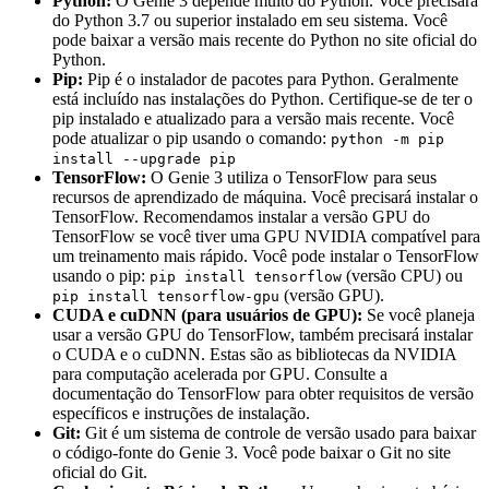
Python:
O Genie 3 depende muito do Python. Você precisará
do Python 3.7 ou superior instalado em seu sistema. Você
pode baixar a versão mais recente do Python no site oficial do
Python.
Pip:
Pip é o instalador de pacotes para Python. Geralmente
está incluído nas instalações do Python. Certifique-se de ter o
pip instalado e atualizado para a versão mais recente. Você
pode atualizar o pip usando o comando:
python -m pip
install --upgrade pip
TensorFlow:
O Genie 3 utiliza o TensorFlow para seus
recursos de aprendizado de máquina. Você precisará instalar o
TensorFlow. Recomendamos instalar a versão GPU do
TensorFlow se você tiver uma GPU NVIDIA compatível para
um treinamento mais rápido. Você pode instalar o TensorFlow
usando o pip:
(versão CPU) ou
pip install tensorflow
(versão GPU).
pip install tensorflow-gpu
CUDA e cuDNN (para usuários de GPU):
Se você planeja
usar a versão GPU do TensorFlow, também precisará instalar
o CUDA e o cuDNN. Estas são as bibliotecas da NVIDIA
para computação acelerada por GPU. Consulte a
documentação do TensorFlow para obter requisitos de versão
específicos e instruções de instalação.
Git:
Git é um sistema de controle de versão usado para baixar
o código-fonte do Genie 3. Você pode baixar o Git no site
oficial do Git.