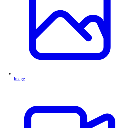
Image