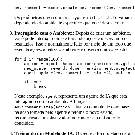
Os parâmetros
e
variam
environment_type
initial_state
dependendo do ambiente específico que você deseja criar.
Interagindo com o Ambiente:
Depois de criar um ambiente,
você pode interagir com ele tomando ações e observando os
resultados. Isso é normalmente feito por meio de um loop que
executa ações, atualiza o ambiente e observa o novo estado.
for i in range(100):

    action = agent.choose_action(environment.get_s
    new_state, reward, done = environment.step(act
    agent.update(environment.get_state(), action, 
    if done:

Neste exemplo,
representa um agente de IA que está
agent
interagindo com o ambiente. A função
atualiza o ambiente com base
environment.step(action)
na ação tomada pelo agente e retorna o novo estado,
recompensa e um sinalizador indicando se o episódio foi
concluído.
Treinando um Modelo de IA:
O Genie 3 foi projetado para