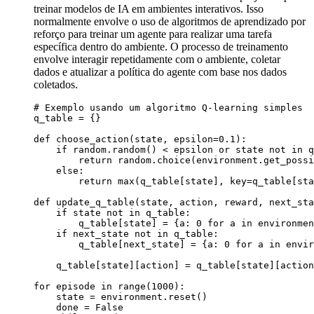
treinar modelos de IA em ambientes interativos. Isso
normalmente envolve o uso de algoritmos de aprendizado por
reforço para treinar um agente para realizar uma tarefa
específica dentro do ambiente. O processo de treinamento
envolve interagir repetidamente com o ambiente, coletar
dados e atualizar a política do agente com base nos dados
coletados.
# Exemplo usando um algoritmo Q-learning simples

q_table = {}

def choose_action(state, epsilon=0.1):

    if random.random() < epsilon or state not in q
        return random.choice(environment.get_possi
    else:

        return max(q_table[state], key=q_table[sta
def update_q_table(state, action, reward, next_sta
    if state not in q_table:

        q_table[state] = {a: 0 for a in environmen
    if next_state not in q_table:

        q_table[next_state] = {a: 0 for a in envir
    q_table[state][action] = q_table[state][action
for episode in range(1000):

    state = environment.reset()

    done = False
