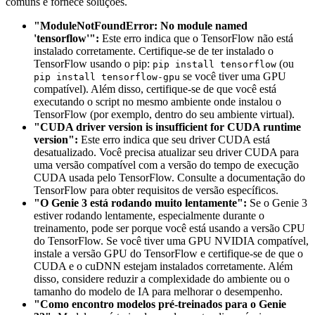
comuns e fornece soluções.
"ModuleNotFoundError: No module named
'tensorflow'":
Este erro indica que o TensorFlow não está
instalado corretamente. Certifique-se de ter instalado o
TensorFlow usando o pip:
(ou
pip install tensorflow
se você tiver uma GPU
pip install tensorflow-gpu
compatível). Além disso, certifique-se de que você está
executando o script no mesmo ambiente onde instalou o
TensorFlow (por exemplo, dentro do seu ambiente virtual).
"CUDA driver version is insufficient for CUDA runtime
version":
Este erro indica que seu driver CUDA está
desatualizado. Você precisa atualizar seu driver CUDA para
uma versão compatível com a versão do tempo de execução
CUDA usada pelo TensorFlow. Consulte a documentação do
TensorFlow para obter requisitos de versão específicos.
"O Genie 3 está rodando muito lentamente":
Se o Genie 3
estiver rodando lentamente, especialmente durante o
treinamento, pode ser porque você está usando a versão CPU
do TensorFlow. Se você tiver uma GPU NVIDIA compatível,
instale a versão GPU do TensorFlow e certifique-se de que o
CUDA e o cuDNN estejam instalados corretamente. Além
disso, considere reduzir a complexidade do ambiente ou o
tamanho do modelo de IA para melhorar o desempenho.
"Como encontro modelos pré-treinados para o Genie