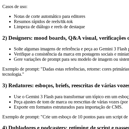
Casos de uso:
Notas de corte automático para editores
Resumos rápidos de reels/tik-tok
Limpeza de diálogo e reels de destaque
2) Designers: mood boards, Q&A visual, verificações
Solte algumas imagens de referência e peça ao Gemini 3 Flash par
Verifique a consistência da marca em postagens sociais e miniat
Gere variações de prompt para seu modelo de imagem ou sistem
Exemplo de prompt: "Dadas estas referências, retorne: cores primária
tecnologia."
3) Redatores: esboços, briefs, reescritas de várias voze
Use o Gemini 3 Flash para transformar um tópico em um esboço
Peça ajustes de tom de marca ou reescritas de várias vozes (po
Exporte em formatos estruturados para importação de CMS.
Exemplo de prompt: "Crie um esboço de 10 pontos para um script de 
4) Dubladores e podcasters: retiming de script e passes