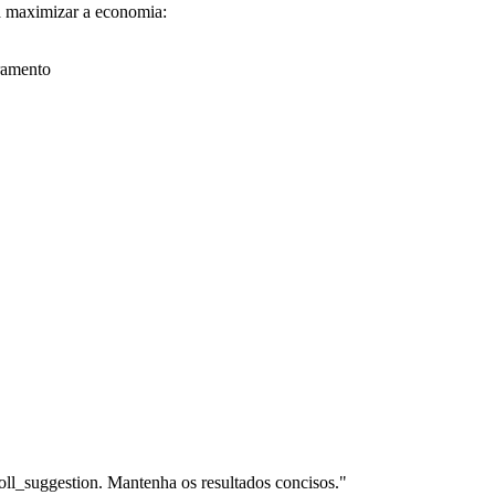
a maximizar a economia:
uramento
.
oll_suggestion. Mantenha os resultados concisos."