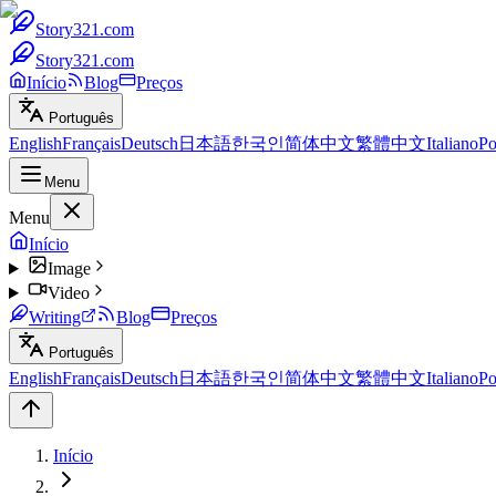
Story321.com
Story321.com
Início
Blog
Preços
Português
English
Français
Deutsch
日本語
한국인
简体中文
繁體中文
Italiano
Po
Menu
Menu
Início
Image
Video
Writing
Blog
Preços
Português
English
Français
Deutsch
日本語
한국인
简体中文
繁體中文
Italiano
Po
Início