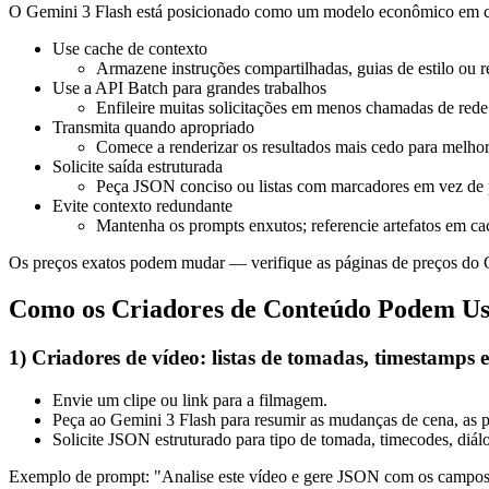
O Gemini 3 Flash está posicionado como um modelo econômico em co
Use cache de contexto
Armazene instruções compartilhadas, guias de estilo ou r
Use a API Batch para grandes trabalhos
Enfileire muitas solicitações em menos chamadas de rede
Transmita quando apropriado
Comece a renderizar os resultados mais cedo para melhor
Solicite saída estruturada
Peça JSON conciso ou listas com marcadores em vez de 
Evite contexto redundante
Mantenha os prompts enxutos; referencie artefatos em ca
Os preços exatos podem mudar — verifique as páginas de preços do G
Como os Criadores de Conteúdo Podem Us
1) Criadores de vídeo: listas de tomadas, timestamps e
Envie um clipe ou link para a filmagem.
Peça ao Gemini 3 Flash para resumir as mudanças de cena, as 
Solicite JSON estruturado para tipo de tomada, timecodes, diálo
Exemplo de prompt: "Analise este vídeo e gere JSON com os campos: t