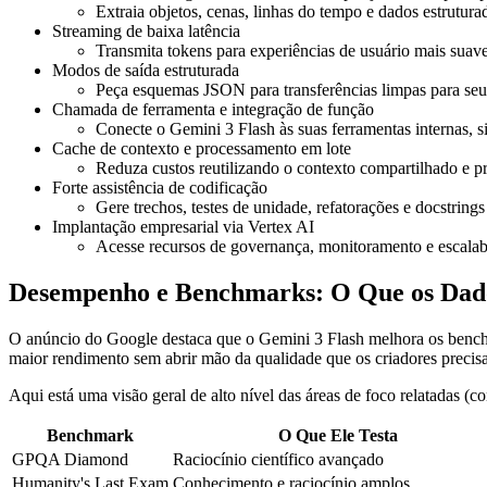
Extraia objetos, cenas, linhas do tempo e dados estrutura
Streaming de baixa latência
Transmita tokens para experiências de usuário mais suave
Modos de saída estruturada
Peça esquemas JSON para transferências limpas para se
Chamada de ferramenta e integração de função
Conecte o Gemini 3 Flash às suas ferramentas internas,
Cache de contexto e processamento em lote
Reduza custos reutilizando o contexto compartilhado e p
Forte assistência de codificação
Gere trechos, testes de unidade, refatorações e docstring
Implantação empresarial via Vertex AI
Acesse recursos de governança, monitoramento e escalabi
Desempenho e Benchmarks: O Que os Dad
O anúncio do Google destaca que o Gemini 3 Flash melhora os benchm
maior rendimento sem abrir mão da qualidade que os criadores precis
Aqui está uma visão geral de alto nível das áreas de foco relatadas (c
Benchmark
O Que Ele Testa
GPQA Diamond
Raciocínio científico avançado
Humanity's Last Exam
Conhecimento e raciocínio amplos