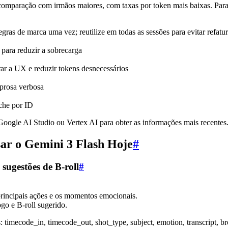
mparação com irmãos maiores, com taxas por token mais baixas. Par
egras de marca uma vez; reutilize em todas as sessões para evitar refat
 para reduzir a sobrecarga
ar a UX e reduzir tokens desnecessários
prosa verbosa
che por ID
oogle AI Studio ou Vertex AI para obter as informações mais recentes
ar o Gemini 3 Flash Hoje
#
 sugestões de B-roll
#
principais ações e os momentos emocionais.
go e B-roll sugerido.
imecode_in, timecode_out, shot_type, subject, emotion, transcript, br