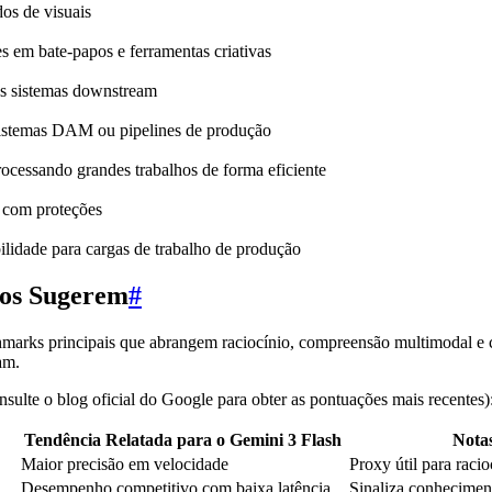
dos de visuais
s em bate-papos e ferramentas criativas
us sistemas downstream
 sistemas DAM ou pipelines de produção
rocessando grandes trabalhos de forma eficiente
s com proteções
lidade para cargas de trabalho de produção
os Sugerem
#
arks principais que abrangem raciocínio, compreensão multimodal e c
am.
onsulte o blog oficial do Google para obter as pontuações mais recentes)
Tendência Relatada para o Gemini 3 Flash
Nota
Maior precisão em velocidade
Proxy útil para racio
Desempenho competitivo com baixa latência
Sinaliza conhecimen