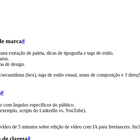
 de marca
#
a extração de paleta, dicas de tipografia e tags de estilo.
uras.
a de design.
s/secundárias (hex), tags de estilo visual, notas de composição e 3 di
s
#
 com ângulos específicos do público.
r exemplo, scripts do LinkedIn vs. YouTube).
vídeo de 5 minutos sobre edição de vídeo com IA para freelancers. In
 de clareza
#