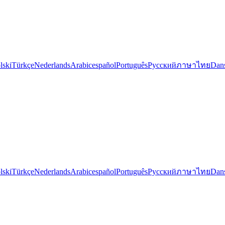
lski
Türkçe
Nederlands
Arabic
español
Português
Русский
ภาษาไทย
Dan
lski
Türkçe
Nederlands
Arabic
español
Português
Русский
ภาษาไทย
Dan