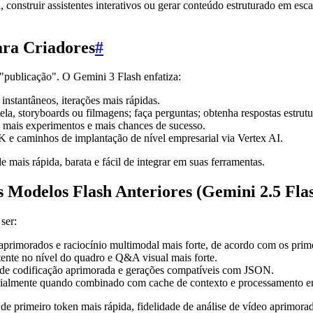
ia, construir assistentes interativos ou gerar conteúdo estruturado em e
ara Criadores
#
e "publicação". O Gemini 3 Flash enfatiza:
instantâneos, iterações mais rápidas.
a, storyboards ou filmagens; faça perguntas; obtenha respostas estrutu
a mais experimentos e mais chances de sucesso.
K e caminhos de implantação de nível empresarial via Vertex AI.
e mais rápida, barata e fácil de integrar em suas ferramentas.
odelos Flash Anteriores (Gemini 2.5 Fla
ser:
 aprimorados e raciocínio multimodal mais forte, de acordo com os pr
tente no nível do quadro e Q&A visual mais forte.
ia de codificação aprimorada e gerações compatíveis com JSON.
specialmente quando combinado com cache de contexto e processamento e
de primeiro token mais rápida, fidelidade de análise de vídeo aprimorad