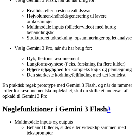
Vælg Gemini 3 Flash, når du har brug for:
Realtids- eller næsten-realtidssvar
Højvolumen-indholdsgenerering til lavere
omkostninger
Multimodale inputs (billeder/video) med hurtig
behandlingstid
Struktureret udtrækning, opsummeringer og let analyse
Vælg Gemini 3 Pro, når du har brug for:
Dyb, flertrins ræsonnement
Langforms-syntese (f.eks. forskning fra flere kilder)
Højere nøjagtighed for kompleks logik og planlægning
Den stærkeste kodning/fejlfinding med tæt kontekst
En praktisk regel: prototype med Gemini 3 Flash, og når du rammer
lofter for ræsonnementskompleksitet, skal du skifte et undersæt af
opkald til Gemini 3 Pro.
Nøglefunktioner i Gemini 3 Flash
#
Multimodale inputs og outputs
Behandl billeder, slides eller videoklip sammen med
tekstprompter