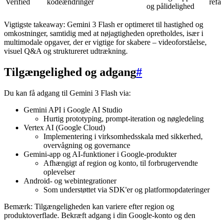
Verified
kodeændringer
refa
og pålidelighed
Vigtigste takeaway: Gemini 3 Flash er optimeret til hastighed og
omkostninger, samtidig med at nøjagtigheden opretholdes, især i
multimodale opgaver, der er vigtige for skabere – videoforståelse,
visuel Q&A og struktureret udtrækning.
Tilgængelighed og adgang
#
Du kan få adgang til Gemini 3 Flash via:
Gemini API i Google AI Studio
Hurtig prototyping, prompt-iteration og nøgledeling
Vertex AI (Google Cloud)
Implementering i virksomhedsskala med sikkerhed,
overvågning og governance
Gemini-app og AI-funktioner i Google-produkter
Afhængigt af region og konto, til forbrugervendte
oplevelser
Android- og webintegrationer
Som understøttet via SDK'er og platformopdateringer
Bemærk: Tilgængeligheden kan variere efter region og
produktoverflade. Bekræft adgang i din Google-konto og den