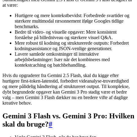
at være:
Hurtigere og mere kontekstbevidst: Forbedrede svartider og
stærkere multimodal ræsonnement ifølge Googles tidlige
benchmarks.
Bedre til video- og visuelle opgaver: Mere konsistent
forståelse på billedniveau og stærkere visuel Q&A.
Mere robust til kodning og strukturerede outputs: Forbedret
kodningsassistance og JSON-venlige generationer.
Lavere samlede omkostninger til interaktive
arbejdsbelastninger: Især når det kombineres med
kontekstcaching og batchbehandling.
Hvis du opgraderer fra Gemini 2.5 Flash, skal du kigge efter
hurtigere first-token-latenstid, forbedret videanalyse-troværdighed
og mere pålidelig håndtering af struktureret output. Til komplekse,
dybt begrundede opgaver kan Gemini 3 Pro stadig være et bedre
valg – men Gemini 3 Flash dækker nu en bredere vifte af daglige
kreative behov.
Gemini 3 Flash vs. Gemini 3 Pro: Hvilken
skal du bruge?
#