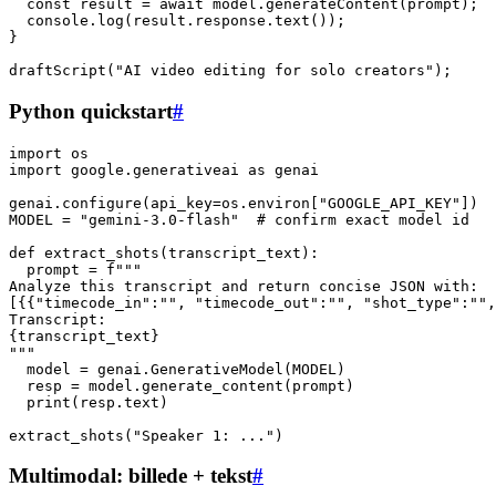
  const result = await model.generateContent(prompt);

  console.log(result.response.text());

}

Python quickstart
#
import os

import google.generativeai as genai

genai.configure(api_key=os.environ["GOOGLE_API_KEY"])

MODEL = "gemini-3.0-flash"  # confirm exact model id

def extract_shots(transcript_text):

  prompt = f"""

Analyze this transcript and return concise JSON with:

[{{"timecode_in":"", "timecode_out":"", "shot_type":"",
Transcript:

{transcript_text}

"""

  model = genai.GenerativeModel(MODEL)

  resp = model.generate_content(prompt)

  print(resp.text)

Multimodal: billede + tekst
#