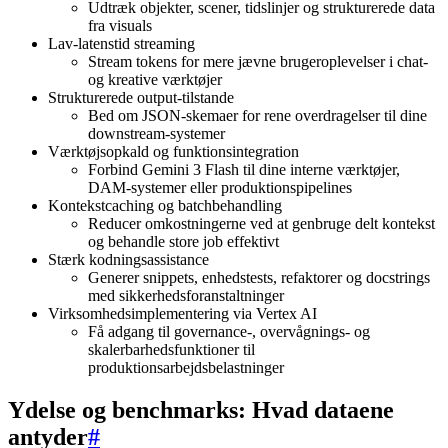
Udtræk objekter, scener, tidslinjer og strukturerede data
fra visuals
Lav-latenstid streaming
Stream tokens for mere jævne brugeroplevelser i chat-
og kreative værktøjer
Strukturerede output-tilstande
Bed om JSON-skemaer for rene overdragelser til dine
downstream-systemer
Værktøjsopkald og funktionsintegration
Forbind Gemini 3 Flash til dine interne værktøjer,
DAM-systemer eller produktionspipelines
Kontekstcaching og batchbehandling
Reducer omkostningerne ved at genbruge delt kontekst
og behandle store job effektivt
Stærk kodningsassistance
Generer snippets, enhedstests, refaktorer og docstrings
med sikkerhedsforanstaltninger
Virksomhedsimplementering via Vertex AI
Få adgang til governance-, overvågnings- og
skalerbarhedsfunktioner til
produktionsarbejdsbelastninger
Ydelse og benchmarks: Hvad dataene
antyder
#