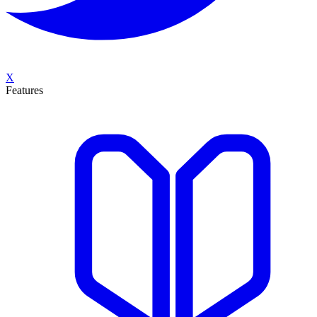
X
Features