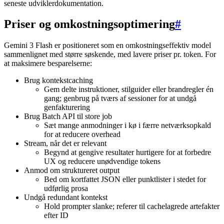
seneste udviklerdokumentation.
Priser og omkostningsoptimering
#
Gemini 3 Flash er positioneret som en omkostningseffektiv model
sammenlignet med større søskende, med lavere priser pr. token. For
at maksimere besparelserne:
Brug kontekstcaching
Gem delte instruktioner, stilguider eller brandregler én
gang; genbrug på tværs af sessioner for at undgå
genfakturering
Brug Batch API til store job
Sæt mange anmodninger i kø i færre netværksopkald
for at reducere overhead
Stream, når det er relevant
Begynd at gengive resultater hurtigere for at forbedre
UX og reducere unødvendige tokens
Anmod om struktureret output
Bed om kortfattet JSON eller punktlister i stedet for
udførlig prosa
Undgå redundant kontekst
Hold prompter slanke; referer til cachelagrede artefakter
efter ID