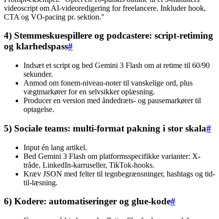
videoscript om AI-videoredigering for freelancere. Inkluder hook,
CTA og VO-pacing pr. sektion."
4) Stemmeskuespillere og podcastere: script-retiming
og klarhedspass
#
Indsæt et script og bed Gemini 3 Flash om at retime til 60/90
sekunder.
Anmod om fonem-niveau-noter til vanskelige ord, plus
vægtmarkører for en selvsikker oplæsning.
Producer en version med åndedræts- og pausemarkører til
optagelse.
5) Sociale teams: multi-format pakning i stor skala
#
Input én lang artikel.
Bed Gemini 3 Flash om platformsspecifikke varianter: X-
tråde, LinkedIn-karruseller, TikTok-hooks.
Kræv JSON med felter til tegnbegrænsninger, hashtags og tid-
til-læsning.
6) Kodere: automatiseringer og glue-kode
#