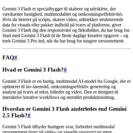
Gemini 3 Flash er specialbygget til skabere og udviklere, der
værdsætter hastighed, multimodalitet og omkostningseffektivitet.
Hvis du itererer på scripts, skærer video, udtrækker strukturerede
data fra visuals eller pakker indhold på tværs af platforme, giver
Gemini 3 Flash dig den responsivitet og fleksibilitet, du har brug for.
Start med Gemini 3 Flash til de fleste daglige kreative opgaver – og
træk Gemini 3 Pro ind, når du har brug for tungere ræsonnement.
FAQ
#
Hvad er Gemini 3 Flash?
#
Gemini 3 Flash er en hurtig, multimodal AI-model fra Google, der er
optimeret til lav-latenstid, omkostningseffektiv generering og
analyse på tværs af tekst, billeder og video. Den er designet til
interaktive kreative workflows og storstilet produktionsbrug.
Hvordan er Gemini 3 Flash anderledes end Gemini
2.5 Flash?
#
Gemini 3 Flash tilbyder hurtigere svar, forbedret multimodal
ræsonnement (især på video- og visuelle opgaver) og mere