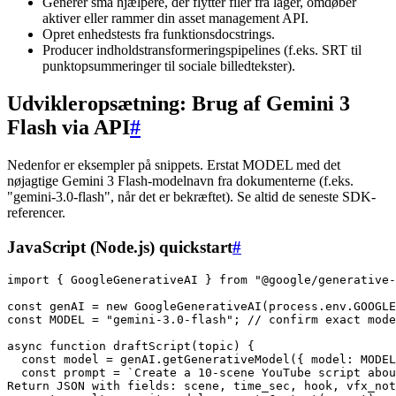
Generer små hjælpere, der flytter filer fra lager, omdøber
aktiver eller rammer din asset management API.
Opret enhedstests fra funktionsdocstrings.
Producer indholdstransformeringspipelines (f.eks. SRT til
punktopsummeringer til sociale billedtekster).
Udvikleropsætning: Brug af Gemini 3
Flash via API
#
Nedenfor er eksempler på snippets. Erstat MODEL med det
nøjagtige Gemini 3 Flash-modelnavn fra dokumenterne (f.eks.
"gemini-3.0-flash", når det er bekræftet). Se altid de seneste SDK-
referencer.
JavaScript (Node.js) quickstart
#
import { GoogleGenerativeAI } from "@google/generative-
const genAI = new GoogleGenerativeAI(process.env.GOOGLE
const MODEL = "gemini-3.0-flash"; // confirm exact mode
async function draftScript(topic) {

  const model = genAI.getGenerativeModel({ model: MODEL
  const prompt = `Create a 10-scene YouTube script abou
Return JSON with fields: scene, time_sec, hook, vfx_not