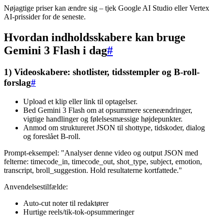
Nøjagtige priser kan ændre sig – tjek Google AI Studio eller Vertex
AI-prissider for de seneste.
Hvordan indholdsskabere kan bruge
Gemini 3 Flash i dag
#
1) Videoskabere: shotlister, tidsstempler og B-roll-
forslag
#
Upload et klip eller link til optagelser.
Bed Gemini 3 Flash om at opsummere sceneændringer,
vigtige handlinger og følelsesmæssige højdepunkter.
Anmod om struktureret JSON til shottype, tidskoder, dialog
og foreslået B-roll.
Prompt-eksempel: "Analyser denne video og output JSON med
felterne: timecode_in, timecode_out, shot_type, subject, emotion,
transcript, broll_suggestion. Hold resultaterne kortfattede."
Anvendelsestilfælde:
Auto-cut noter til redaktører
Hurtige reels/tik-tok-opsummeringer