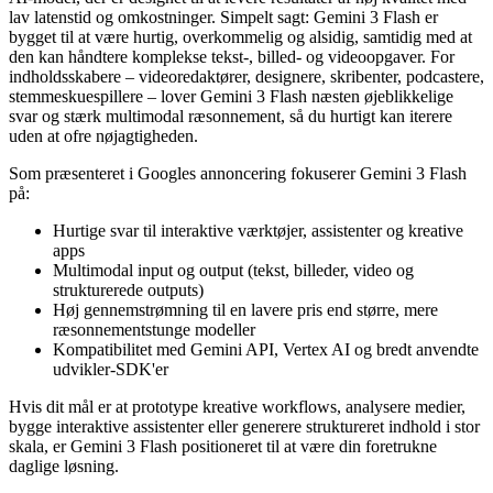
lav latenstid og omkostninger. Simpelt sagt: Gemini 3 Flash er
bygget til at være hurtig, overkommelig og alsidig, samtidig med at
den kan håndtere komplekse tekst-, billed- og videoopgaver. For
indholdsskabere – videoredaktører, designere, skribenter, podcastere,
stemmeskuespillere – lover Gemini 3 Flash næsten øjeblikkelige
svar og stærk multimodal ræsonnement, så du hurtigt kan iterere
uden at ofre nøjagtigheden.
Som præsenteret i Googles annoncering fokuserer Gemini 3 Flash
på:
Hurtige svar til interaktive værktøjer, assistenter og kreative
apps
Multimodal input og output (tekst, billeder, video og
strukturerede outputs)
Høj gennemstrømning til en lavere pris end større, mere
ræsonnementstunge modeller
Kompatibilitet med Gemini API, Vertex AI og bredt anvendte
udvikler-SDK'er
Hvis dit mål er at prototype kreative workflows, analysere medier,
bygge interaktive assistenter eller generere struktureret indhold i stor
skala, er Gemini 3 Flash positioneret til at være din foretrukne
daglige løsning.