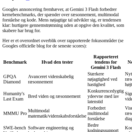
Googles annoncering fremhæver, at Gemini 3 Flash forbedrer
kernebenchmarks, der spænder over ræsonnement, multimodal
forståelse og kode. Mens nøjagtige tal udvikler sig, er tendensen
klar: hurtigere gennemstrømning uden at opgive den kvalitet, som
skabere har brug for.
Her er et overordnet overblik over rapporterede fokusområder (se
Googles officielle blog for de seneste scores):
Rapporteret
Benchmark
Hvad den tester
tendens for
No
Gemini 3 Flash
Stærkere
Nyt
GPQA
Avanceret videnskabelig
nøjagtighed ved
ræs
Diamond
ræsonnement
hastighed
høj
Konkurrencedygtig
Humanity's
Sig
Bred viden og ræsonnement
ydeevne med lav
Last Exam
vid
latenstid
Forbedret
Vis
Multimodal
MMMU Pro
multimodal
ræs
matematik/videnskabsforståelse
forståelse
dia
Bedre
SWE-bench
Software engineering og
Kod
kodningssupport