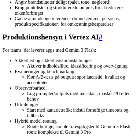
Angiv brandstilnoter tidligt (palet, tone, nøgleord)
Brug punktlister og strukturerede outputs for at reducere
tokenforbruget
Cache almindelige referencer (brandstemme, personas,
produktspecifikationer) for omkostningsbesparelser
Produktionshensyn i Vertex AI
#
For teams, der leverer apps med Gemini 3 Flash:
Sikkerhed og sikkerhedsforanstaltninger
Aktiver indholdsfiltre, klassificering og overvågning
Evalueringer og benchmarking
Kør A/B-tests på outputs; spor latenstid, kvalitet og
acceptrater
Observerbarhed
Log prompter/outputs med metadata; maskér PII efter
behov
Udrulninger
Start med kanarietrafik; indstil fornuftige timeouts og
fallbacks
Hybrid model routing
Route hurtige, simple forespørgsler til Gemini 3 Flash;
route komplekse til Gemini 3 Pro