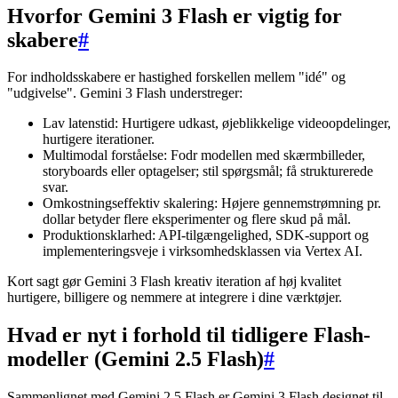
Hvorfor Gemini 3 Flash er vigtig for
skabere
#
For indholdsskabere er hastighed forskellen mellem "idé" og
"udgivelse". Gemini 3 Flash understreger:
Lav latenstid: Hurtigere udkast, øjeblikkelige videoopdelinger,
hurtigere iterationer.
Multimodal forståelse: Fodr modellen med skærmbilleder,
storyboards eller optagelser; stil spørgsmål; få strukturerede
svar.
Omkostningseffektiv skalering: Højere gennemstrømning pr.
dollar betyder flere eksperimenter og flere skud på mål.
Produktionsklarhed: API-tilgængelighed, SDK-support og
implementeringsveje i virksomhedsklassen via Vertex AI.
Kort sagt gør Gemini 3 Flash kreativ iteration af høj kvalitet
hurtigere, billigere og nemmere at integrere i dine værktøjer.
Hvad er nyt i forhold til tidligere Flash-
modeller (Gemini 2.5 Flash)
#
Sammenlignet med Gemini 2.5 Flash er Gemini 3 Flash designet til