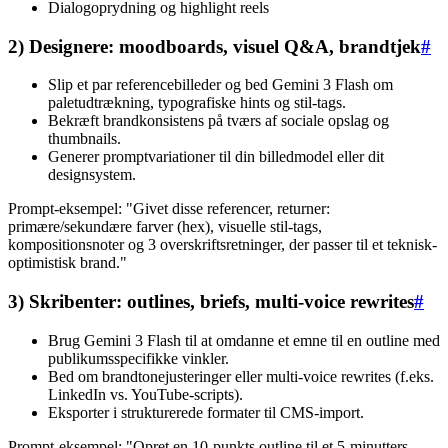
Dialogoprydning og highlight reels
2) Designere: moodboards, visuel Q&A, brandtjek
#
Slip et par referencebilleder og bed Gemini 3 Flash om
paletudtrækning, typografiske hints og stil-tags.
Bekræft brandkonsistens på tværs af sociale opslag og
thumbnails.
Generer promptvariationer til din billedmodel eller dit
designsystem.
Prompt-eksempel: "Givet disse referencer, returner:
primære/sekundære farver (hex), visuelle stil-tags,
kompositionsnoter og 3 overskriftsretninger, der passer til et teknisk-
optimistisk brand."
3) Skribenter: outlines, briefs, multi-voice rewrites
#
Brug Gemini 3 Flash til at omdanne et emne til en outline med
publikumsspecifikke vinkler.
Bed om brandtonejusteringer eller multi-voice rewrites (f.eks.
LinkedIn vs. YouTube-scripts).
Eksporter i strukturerede formater til CMS-import.
Prompt-eksempel: "Opret en 10-punkts outline til et 5-minutters