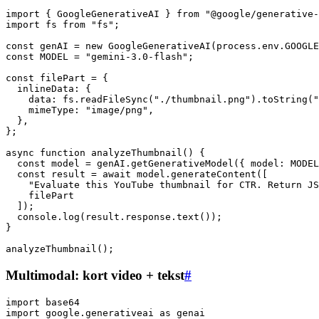
import { GoogleGenerativeAI } from "@google/generative-
import fs from "fs";

const genAI = new GoogleGenerativeAI(process.env.GOOGLE
const MODEL = "gemini-3.0-flash";

const filePart = {

  inlineData: {

    data: fs.readFileSync("./thumbnail.png").toString("
    mimeType: "image/png",

  },

};

async function analyzeThumbnail() {

  const model = genAI.getGenerativeModel({ model: MODEL
  const result = await model.generateContent([

    "Evaluate this YouTube thumbnail for CTR. Return JS
    filePart

  ]);

  console.log(result.response.text());

}

Multimodal: kort video + tekst
#
import base64

import google.generativeai as genai
