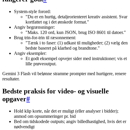
System-style forord:
"Du er en hurtig, detaljeorienteret kreativ assistent. Svar
kortfattet og i det ønskede format."
Angiv begrænsninger:
"Maks. 120 ord, kun JSON, brug ISO 8601 til datoer."
Brug trin-for-trin til ræsonnement:
"Tænk i to faser: (1) udkast til muligheder; (2) vælg den
bedste baseret på klarhed og brandtone."
Angiv eksempler:
Et godt eksempel opvejer sider med instruktioner; vis et
lille prøveoutput.
Gemini 3 Flash vil belønne stramme prompter med hurtigere, renere
resultater.
Bedste praksis for video- og visuelle
opgaver
#
Hold klip korte, når det er muligt (eller analyser i bidder);
anmod om opsummeringer pr. bid
Bed om tidskodede outputs; angiv billedhastighed, hvis det er
nødvendigt