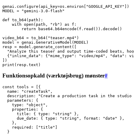
genai.configure(api_key=os.environ["GOOGLE_API_KEY"])

MODEL = "gemini-3.0-flash"

def to_b64(path):

    with open(path, "rb") as f:

        return base64.b64encode(f.read()).decode()

video_b64 = to_b64("teaser.mp4")

model = genai.GenerativeModel(MODEL)

resp = model.generate_content([

  "Analyze this teaser and output time-coded beats, hoo
  {"inline_data": {"mime_type": "video/mp4", "data": vi
])

Funktionsopkald (værktøjsbrug) mønster
#
const tools = [{

  name: "createTask",

  description: "Create a production task in the studio 
  parameters: {

    type: "object",

    properties: {

      title: { type: "string" },

      due_date: { type: "string", format: "date" },

    },

    required: ["title"]

  }
