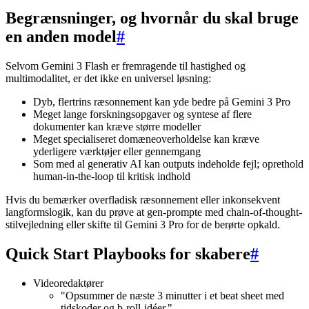
Begrænsninger, og hvornår du skal bruge
en anden model
#
Selvom Gemini 3 Flash er fremragende til hastighed og
multimodalitet, er det ikke en universel løsning:
Dyb, flertrins ræsonnement kan yde bedre på Gemini 3 Pro
Meget lange forskningsopgaver og syntese af flere
dokumenter kan kræve større modeller
Meget specialiseret domæneoverholdelse kan kræve
yderligere værktøjer eller gennemgang
Som med al generativ AI kan outputs indeholde fejl; oprethold
human-in-the-loop til kritisk indhold
Hvis du bemærker overfladisk ræsonnement eller inkonsekvent
langformslogik, kan du prøve at gen-prompte med chain-of-thought-
stilvejledning eller skifte til Gemini 3 Pro for de berørte opkald.
Quick Start Playbooks for skabere
#
Videoredaktører
"Opsummer de næste 3 minutter i et beat sheet med
tidskoder og b-roll-idéer."