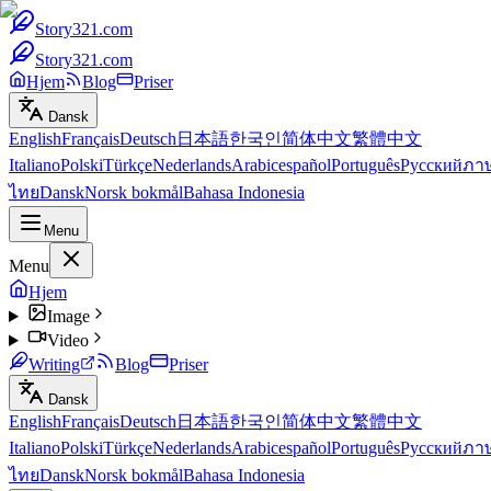
Story321.com
Story321.com
Hjem
Blog
Priser
Dansk
English
Français
Deutsch
日本語
한국인
简体中文
繁體中文
Italiano
Polski
Türkçe
Nederlands
Arabic
español
Português
Русский
ภา
ไทย
Dansk
Norsk bokmål
Bahasa Indonesia
Menu
Menu
Hjem
Image
Video
Writing
Blog
Priser
Dansk
English
Français
Deutsch
日本語
한국인
简体中文
繁體中文
Italiano
Polski
Türkçe
Nederlands
Arabic
español
Português
Русский
ภา
ไทย
Dansk
Norsk bokmål
Bahasa Indonesia