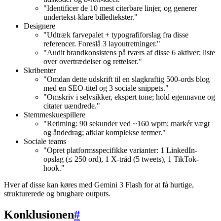
"Identificer de 10 mest citerbare linjer, og generer
undertekst-klare billedtekster."
Designere
"Udtræk farvepalet + typografiforslag fra disse
referencer. Foreslå 3 layoutretninger."
"Audit brandkonsistens på tværs af disse 6 aktiver; liste
over overtrædelser og rettelser."
Skribenter
"Omdan dette udskrift til en slagkraftig 500-ords blog
med en SEO-titel og 3 sociale snippets."
"Omskriv i selvsikker, ekspert tone; hold egennavne og
citater uændrede."
Stemmeskuespillere
"Retiming: 90 sekunder ved ~160 wpm; markér vægt
og åndedrag; afklar komplekse termer."
Sociale teams
"Opret platformsspecifikke varianter: 1 LinkedIn-
opslag (≤ 250 ord), 1 X-tråd (5 tweets), 1 TikTok-
hook."
Hver af disse kan køres med Gemini 3 Flash for at få hurtige,
strukturerede og brugbare outputs.
Konklusionen
#