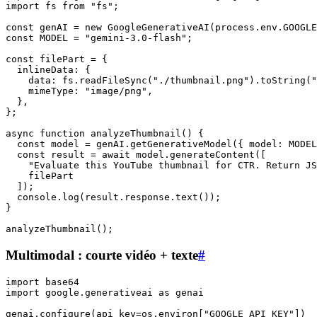
import fs from "fs";

const genAI = new GoogleGenerativeAI(process.env.GOOGLE
const MODEL = "gemini-3.0-flash";

const filePart = {

  inlineData: {

    data: fs.readFileSync("./thumbnail.png").toString("
    mimeType: "image/png",

  },

};

async function analyzeThumbnail() {

  const model = genAI.getGenerativeModel({ model: MODEL
  const result = await model.generateContent([

    "Evaluate this YouTube thumbnail for CTR. Return JS
    filePart

  ]);

  console.log(result.response.text());

}

Multimodal : courte vidéo + texte
#
import base64

import google.generativeai as genai

genai.configure(api_key=os.environ["GOOGLE_API_KEY"])
