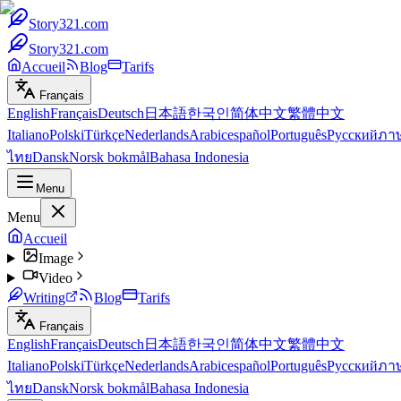
Story321.com
Story321.com
Accueil
Blog
Tarifs
Français
English
Français
Deutsch
日本語
한국인
简体中文
繁體中文
Italiano
Polski
Türkçe
Nederlands
Arabic
español
Português
Русский
ภา
ไทย
Dansk
Norsk bokmål
Bahasa Indonesia
Menu
Menu
Accueil
Image
Video
Writing
Blog
Tarifs
Français
English
Français
Deutsch
日本語
한국인
简体中文
繁體中文
Italiano
Polski
Türkçe
Nederlands
Arabic
español
Português
Русский
ภา
ไทย
Dansk
Norsk bokmål
Bahasa Indonesia