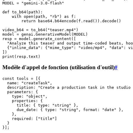
MODEL = "gemini-3.0-flash"

def to_b64(path):

    with open(path, "rb") as f:

        return base64.b64encode(f.read()).decode()

video_b64 = to_b64("teaser.mp4")

model = genai.GenerativeModel(MODEL)

resp = model.generate_content([

  "Analyze this teaser and output time-coded beats, hoo
  {"inline_data": {"mime_type": "video/mp4", "data": vi
])

Modèle d'appel de fonction (utilisation d'outil)
#
const tools = [{

  name: "createTask",

  description: "Create a production task in the studio 
  parameters: {

    type: "object",

    properties: {

      title: { type: "string" },

      due_date: { type: "string", format: "date" },

    },

    required: ["title"]

  }

}];
