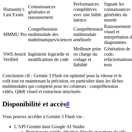
Performances
Signale les
Connaissances
Humanity's
compétitives
connaissances
générales et
Last Exam
avec une faible
générales du
raisonnement
latence
monde
Raisonnement
Compréhension
Compréhension
visuel et
MMMU Pro
multimodale des
multimodale
interprétation 
mathématiques/sciences
améliorée
diagrammes
Meilleure prise
Génération de
SWE-bench
Ingénierie logicielle et
en charge du
code,
Verified
modifications de code
codage et
refactorisations
fiabilité
tests
Conclusion clé : Gemini 3 Flash est optimisé pour la vitesse et le
coût tout en maintenant la précision, en particulier dans les tâches
multimodales qui comptent pour les créateurs : compréhension
vidéo, Q&R visuel et extraction structurée.
Disponibilité et accès
#
Vous pouvez accéder à Gemini 3 Flash via :
L'API Gemini dans Google AI Studio
Prototypage rapide, itération d'invite et partage de clés