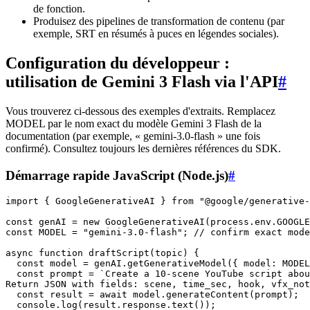
de fonction.
Produisez des pipelines de transformation de contenu (par
exemple, SRT en résumés à puces en légendes sociales).
Configuration du développeur :
utilisation de Gemini 3 Flash via l'API
#
Vous trouverez ci-dessous des exemples d'extraits. Remplacez
MODEL par le nom exact du modèle Gemini 3 Flash de la
documentation (par exemple, « gemini-3.0-flash » une fois
confirmé). Consultez toujours les dernières références du SDK.
Démarrage rapide JavaScript (Node.js)
#
import { GoogleGenerativeAI } from "@google/generative-
const genAI = new GoogleGenerativeAI(process.env.GOOGLE
const MODEL = "gemini-3.0-flash"; // confirm exact mode
async function draftScript(topic) {

  const model = genAI.getGenerativeModel({ model: MODEL
  const prompt = `Create a 10-scene YouTube script abou
Return JSON with fields: scene, time_sec, hook, vfx_not
  const result = await model.generateContent(prompt);

  console.log(result.response.text());
