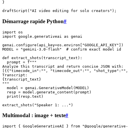
}

Démarrage rapide Python
#
import os

import google.generativeai as genai

genai.configure(api_key=os.environ["GOOGLE_API_KEY"])

MODEL = "gemini-3.0-flash"  # confirm exact model id

def extract_shots(transcript_text):

  prompt = f"""

Analyze this transcript and return concise JSON with:

[{{"timecode_in":"", "timecode_out":"", "shot_type":"",
Transcript:

{transcript_text}

"""

  model = genai.GenerativeModel(MODEL)

  resp = model.generate_content(prompt)

  print(resp.text)

Multimodal : image + texte
#
import { GoogleGenerativeAI } from "@google/generative-