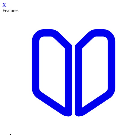
X
Features