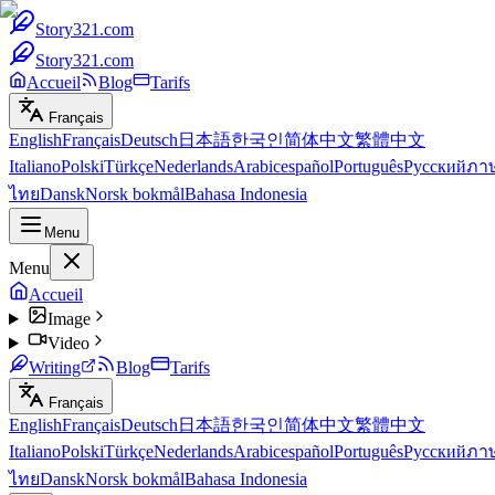
Story321.com
Story321.com
Accueil
Blog
Tarifs
Français
English
Français
Deutsch
日本語
한국인
简体中文
繁體中文
Italiano
Polski
Türkçe
Nederlands
Arabic
español
Português
Русский
ภา
ไทย
Dansk
Norsk bokmål
Bahasa Indonesia
Menu
Menu
Accueil
Image
Video
Writing
Blog
Tarifs
Français
English
Français
Deutsch
日本語
한국인
简体中文
繁體中文
Italiano
Polski
Türkçe
Nederlands
Arabic
español
Português
Русский
ภา
ไทย
Dansk
Norsk bokmål
Bahasa Indonesia