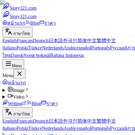
Story321.com
Story321.com
หน้าแรก
Blog
ราคา
ภาษาไทย
English
Français
Deutsch
日本語
한국인
简体中文
繁體中文
Italiano
Polski
Türkçe
Nederlands
Arabic
español
Português
Русский
ภา
ไทย
Dansk
Norsk bokmål
Bahasa Indonesia
Menu
Menu
หน้าแรก
Image
Video
Writing
Blog
ราคา
ภาษาไทย
English
Français
Deutsch
日本語
한국인
简体中文
繁體中文
Italiano
Polski
Türkçe
Nederlands
Arabic
español
Português
Русский
ภา