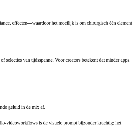
nce, effecten—waardoor het moeilijk is om chirurgisch één element
f selecties van tijdsspanne. Voor creators betekent dat minder apps,
de geluid in de mix af.
udio-videoworkflows is de visuele prompt bijzonder krachtig; het