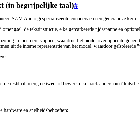
in begrijpelijke taal)
#
ineert SAM Audio gespecialiseerde encoders en een generatieve kern:
iomengsel, de tekstinstructie, elke gemarkeerde tijdsspanne en optione
cheiding in meerdere stappen, waardoor het model overlappende gebeurten
en uit de interne representatie van het model, waardoor geïsoleerde "
en:
d de residual, meng de twee, of bewerk elke track anders om filmische 
je hardware en snelheidsbehoeften: