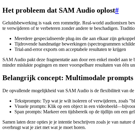
Het probleem dat SAM Audio oplost
#
Geluidsbewerking is vaak een rommeltje. Real-world audiomixen bev
te verwijderen of te verbeteren zonder andere te beschadigen. Tradit
Meerdere gespecialiseerde plug-ins die aan elkaar zijn gekoppe
Tijdrovende handmatige bewerkingen (spectrogrammen schilder
Trial-and-error exports om acceptabele resultaten te krijgen
SAM Audio pakt deze fragmentatie aan door een enkel model aan te bied
minder mislukte pogingen en meer voorspelbare resultaten van één un
Belangrijk concept: Multimodale prompts
De opvallende mogelijkheid van SAM Audio is de flexibiliteit van de
Tekstprompts: Typ wat je wilt isoleren of verwijderen, zoals "b
Visuele prompts: Klik op een object in een videobeeld—bijvoo
Span prompts: Markeer een tijdsbereik op de tijdlijn om een gelu
Samen laten deze opties je je intentie beschrijven zoals je van natur
overbrugt wat je ziet met wat je moet horen.