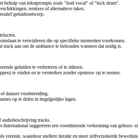
 behulp van tekstprompts zoals "lead vocal" of "kick drum".
rschikkingen, remixes of alternatieve takes.
creatief geluidsontwerp.
tefacten.
a-omslaan te verwijderen die op specifieke momenten voorkomen.
ual track aan om de ambiance te behouden wanneer dat nodig is.
ende geluiden te verbeteren of te stileren.
appen) te vinden en te versterken zonder opnieuw op te nemen.
of dataset voorbereiding.
mes op te delen in begrijpelijke lagen.
 audiobeschrijving tracks.
r-International suggereren een voortdurende verkenning van gehoor- en
s vereiste, waardoor snellere iteratie en meer zelfverzekerde bewerkin