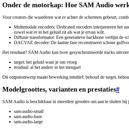
Onder de motorkap: Hoe SAM Audio werkt (
Voor creators die waarderen wat er achter de schermen gebeurt, comb
Multimodale encoders: Dedicated encoders interpreteren het aud
zowel wat er in het geluid zit als wat je ervan wilt.
Diffusie transformator: Een generatieve backbone verfijnt de s
DACVAE decoder: De laatste fase reconstrueert schone golfvorm
Het resultaat? SAM Audio kan twee gesynchroniseerde tracks uitvoer
target: het geluid waar je om vroeg
residual: al het andere in het mengsel
Dit outputontwerp maakt bewerking intuïtief: behoud de target, behou
Modelgroottes, varianten en prestaties
#
SAM Audio is beschikbaar in meerdere groottes om aan te sluiten bij 
sam-audio-small
sam-audio-base
sam-audio-large