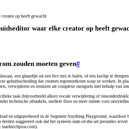
 creator op heeft gewacht
idseditor waar elke creator op heeft gewa
rom zouden moeten geven
#
lawaai, een gitaarlijn uit een live mix te halen, of een kuchje te dem
e geluidsscheiding dat creators tegemoetkomt waar ze werken. In plaa
en, verwijderen en remixen uit complexe mengsels met behulp van intu
ecifieke taak (bijvoorbeeld alleen vocale verwijdering of ruisonderdruk
minder technische obstakels, snellere fixes en meer ruimte voor storytel
n uitgeprobeerd in de Segment Anything Playground, waardoor het wor
derden suggereert ook dat het systeem state-of-the-art prestaties lever
: marktechpost.com).