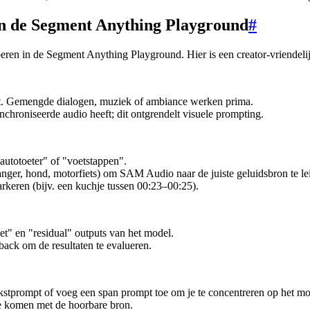
n de Segment Anything Playground
#
eren in de Segment Anything Playground. Hier is een creator-vriendeli
ect. Gemengde dialogen, muziek of ambiance werken prima.
nchroniseerde audio heeft; dit ontgrendelt visuele prompting.
"autotoeter" of "voetstappen".
zanger, hond, motorfiets) om SAM Audio naar de juiste geluidsbron te le
rkeren (bijv. een kuchje tussen 00:23–00:25).
et" en "residual" outputs van het model.
back om de resultaten te evalueren.
tekstprompt of voeg een span prompt toe om je te concentreren op het m
te komen met de hoorbare bron.