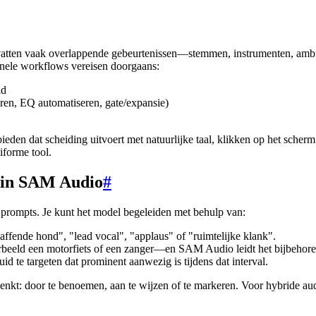
atten vaak overlappende gebeurtenissen—stemmen, instrumenten, ambia
ionele workflows vereisen doorgaans:
ld
en, EQ automatiseren, gate/expansie)
en dat scheiding uitvoert met natuurlijke taal, klikken op het scherm o
iforme tool.
 in SAM Audio
#
 prompts. Je kunt het model begeleiden met behulp van:
laffende hond", "lead vocal", "applaus" of "ruimtelijke klank".
rbeeld een motorfiets of een zanger—en SAM Audio leidt het bijbehoren
id te targeten dat prominent aanwezig is tijdens dat interval.
e denkt: door te benoemen, aan te wijzen of te markeren. Voor hybride a