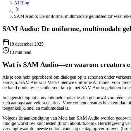
AI Blog
SAM Audio: De uniforme, multimodale geluidseditor waar elke
SAM Audio: De uniforme, multimodale gelu
18 december 2025
13
min read
Wat is SAM Audio—en waarom creators e
Als je ooit hebt geprobeerd om dialogen op te schonen onder verkeers
kan zijn. SAM Audio is Meta's nieuwe uniforme AI-model voor preciez
de hand opnieuw te schilderen, kun je met SAM Audio geluiden isoler
In tegenstelling tot conventionele tools die zijn gebouwd voor één sp
zich aanpast aan vele scenario's. Voor content creators betekent dat 
toegankelijk, snel en multimodaal is.
Volgens de aankondiging van Meta kan SAM Audio worden gedownload e
huidige workflow kunt testen (bron: about.fb.com). Berichtgeving van 
vervangt waar de meeste editors vandaag de dag op vertrouwen (bron