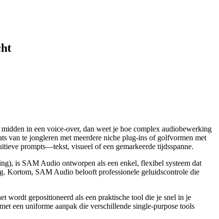
cht
pen midden in een voice-over, dan weet je hoe complex audiobewerking
ts van te jongleren met meerdere niche plug-ins of golfvormen met
ïtieve prompts—tekst, visueel of een gemarkeerde tijdsspanne.
king), is SAM Audio ontworpen als een enkel, flexibel systeem dat
ling. Kortom, SAM Audio belooft professionele geluidscontrole die
dt gepositioneerd als een praktische tool die je snel in je
t met een uniforme aanpak die verschillende single-purpose tools