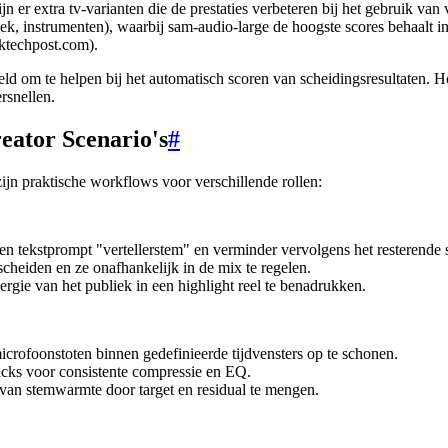
n er extra tv-varianten die de prestaties verbeteren bij het gebruik van
iek, instrumenten), waarbij sam-audio-large de hoogste scores behaalt i
rktechpost.com).
ld om te helpen bij het automatisch scoren van scheidingsresultaten. 
rsnellen.
eator Scenario's
#
ijn praktische workflows voor verschillende rollen:
en tekstprompt "vertellerstem" en verminder vervolgens het resterende s
cheiden en ze onafhankelijk in de mix te regelen.
ergie van het publiek in een highlight reel te benadrukken.
crofoonstoten binnen gedefinieerde tijdvensters op te schonen.
racks voor consistente compressie en EQ.
n stemwarmte door target en residual te mengen.