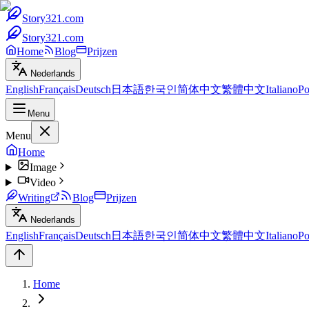
Story321.com
Story321.com
Home
Blog
Prijzen
Nederlands
English
Français
Deutsch
日本語
한국인
简体中文
繁體中文
Italiano
Po
Menu
Menu
Home
Image
Video
Writing
Blog
Prijzen
Nederlands
English
Français
Deutsch
日本語
한국인
简体中文
繁體中文
Italiano
Po
Home