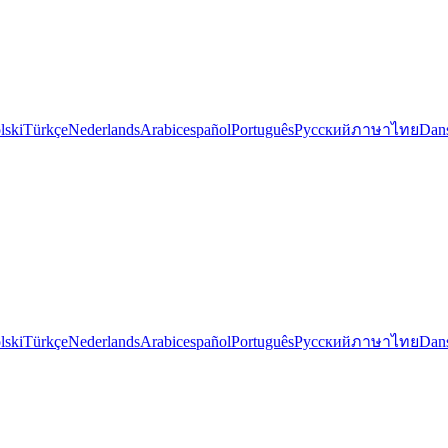
lski
Türkçe
Nederlands
Arabic
español
Português
Русский
ภาษาไทย
Dan
lski
Türkçe
Nederlands
Arabic
español
Português
Русский
ภาษาไทย
Dan