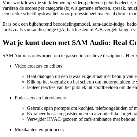
Voor workflows die sterk leunen op video-gedreven geluidsselectie, zij
variëren de scores per categorie (bijv. algemene effecten, spraak, muz
een sterke scheidingskwaliteit voor professioneel materiaal (bron: ma
Er is ook een bijbehorend beoordelingsmodel, sam-audio-judge, bedoe
tools zoals sam-audio-judge QA, batchtesten of A/B-vergelijkingen ve
Wat je kunt doen met SAM Audio: Real Cr
SAM Audio is ontworpen om te passen in creatieve disciplines. Hier z
Video creators en editors
Haal dialogen uit een lawaaierige straat met behulp van e
Klik op het voertuig op het scherm om motorgeluiden te s
Isoleer reacties van het publiek uit sportbeelden om de en
Podcasters en interviewers
Gebruik span prompts om kuchjes, telefoongeluiden of mi
Extraheer host- en gaststemmen in afzonderlijke target t
Verwijder HVAC-gezoem of café-ambiance met behoud va
Muzikanten en producers