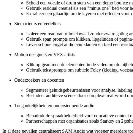
Scheid een vocale of drum stem van een demo bounce met
Gebruik residual creatief als een "minus one" bed voor he
Extraheer een gitaarlijn om te layeren met effecten voor 
Stemacteurs en vertellers
Isoleer een read van ruimtelawaai zonder zware gating ar
Gebruik span prompts om klikken, lipgeluiden of pagin
Lever schone target audio aan klanten en bied een resid
Motion designers en VFX artists
Klik op geanimeerde elementen in de video om de bijbehor
Gebruik tekstprompts om subtiele Foley (kleding, voetst
Onderzoekers en docenten
Segmenteer geluidsgebeurtenissen voor analyse, labeling 
Bestudeer auditieve scènes door complexe real-world opna
Toegankelijkheid en ondersteunende audio
Benadruk de spraakhelderheid voor educatieve content of
Partnerschappen met organisaties zoals Starkey en 2gethe
In al deze gevallen centraliseert SAM Audio wat vroeger meerdere tool