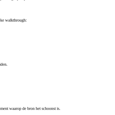
jke walkthrough:
iden.
oment waarop de bron het schoonst is.