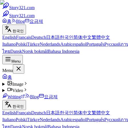
Story321.com
Story321.com
홈
Blog
요금제
한국인
English
Français
Deutsch
日本語
한국인
简体中文
繁體中文
Italiano
Polski
Türkçe
Nederlands
Arabic
español
Português
Русский
ภา
ไทย
Dansk
Norsk bokmål
Bahasa Indonesia
Menu
Menu
홈
Image
Video
Writing
Blog
요금제
한국인
English
Français
Deutsch
日本語
한국인
简体中文
繁體中文
Italiano
Polski
Türkçe
Nederlands
Arabic
español
Português
Русский
ภา
ไทย
Dansk
Norsk bokmål
Bahasa Indonesia