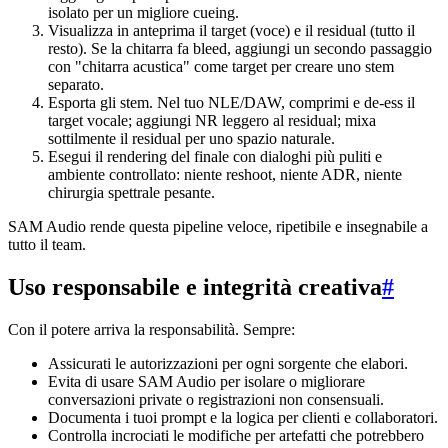
isolato per un migliore cueing.
Visualizza in anteprima il target (voce) e il residual (tutto il
resto). Se la chitarra fa bleed, aggiungi un secondo passaggio
con "chitarra acustica" come target per creare uno stem
separato.
Esporta gli stem. Nel tuo NLE/DAW, comprimi e de-ess il
target vocale; aggiungi NR leggero al residual; mixa
sottilmente il residual per uno spazio naturale.
Esegui il rendering del finale con dialoghi più puliti e
ambiente controllato: niente reshoot, niente ADR, niente
chirurgia spettrale pesante.
SAM Audio rende questa pipeline veloce, ripetibile e insegnabile a
tutto il team.
Uso responsabile e integrità creativa
#
Con il potere arriva la responsabilità. Sempre:
Assicurati le autorizzazioni per ogni sorgente che elabori.
Evita di usare SAM Audio per isolare o migliorare
conversazioni private o registrazioni non consensuali.
Documenta i tuoi prompt e la logica per clienti e collaboratori.
Controlla incrociati le modifiche per artefatti che potrebbero