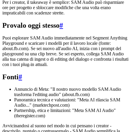
Per i creator, il takeaway è semplice: SAM Audio può risparmiare
ore per progetto e sbloccare modifiche che una volta erano
impraticabili con scadenze strette.
Provalo oggi stesso
#
Puoi esplorare SAM Audio immediatamente nel Segment Anything
Playground e scaricare i modelli per il lavoro locale (fonte:
about.fb.com). Se sei nuovo all'audio AI, inizia con i prompt del
playground su una clip breve. Se sei esperto, collega SAM Audio
alla tua catena di ingest o di editing del dialogo e confronta i risultati
con i tuoi plug-in attuali.
Fonti
#
Annuncio di Meta: "Il nostro nuovo modello SAM Audio
trasforma l'editing audio" (about.fb.com)
Panoramica tecnica e valutazioni: "Meta AI rilascia SAM
Audio..." (marktechpost.com)
Partnership, etica e limitazioni: "Meta SAM AI Audio"
(theregister.com)
Avvicinandosi al suono nel modo in cui pensano i creator -
descrivilo, puntalo o contrassegnalo - SAM Audio semplifica la