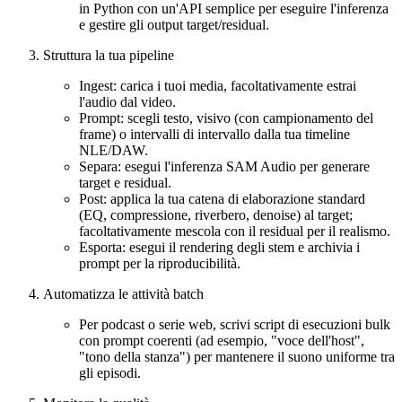
in Python con un'API semplice per eseguire l'inferenza
e gestire gli output target/residual.
Struttura la tua pipeline
Ingest: carica i tuoi media, facoltativamente estrai
l'audio dal video.
Prompt: scegli testo, visivo (con campionamento del
frame) o intervalli di intervallo dalla tua timeline
NLE/DAW.
Separa: esegui l'inferenza SAM Audio per generare
target e residual.
Post: applica la tua catena di elaborazione standard
(EQ, compressione, riverbero, denoise) al target;
facoltativamente mescola con il residual per il realismo.
Esporta: esegui il rendering degli stem e archivia i
prompt per la riproducibilità.
Automatizza le attività batch
Per podcast o serie web, scrivi script di esecuzioni bulk
con prompt coerenti (ad esempio, "voce dell'host",
"tono della stanza") per mantenere il suono uniforme tra
gli episodi.