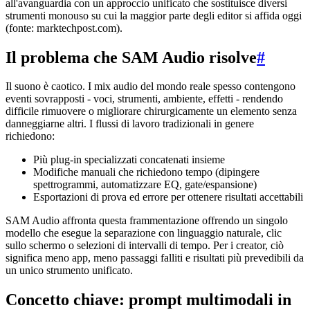
all'avanguardia con un approccio unificato che sostituisce diversi
strumenti monouso su cui la maggior parte degli editor si affida oggi
(fonte: marktechpost.com).
Il problema che SAM Audio risolve
#
Il suono è caotico. I mix audio del mondo reale spesso contengono
eventi sovrapposti - voci, strumenti, ambiente, effetti - rendendo
difficile rimuovere o migliorare chirurgicamente un elemento senza
danneggiarne altri. I flussi di lavoro tradizionali in genere
richiedono:
Più plug-in specializzati concatenati insieme
Modifiche manuali che richiedono tempo (dipingere
spettrogrammi, automatizzare EQ, gate/espansione)
Esportazioni di prova ed errore per ottenere risultati accettabili
SAM Audio affronta questa frammentazione offrendo un singolo
modello che esegue la separazione con linguaggio naturale, clic
sullo schermo o selezioni di intervalli di tempo. Per i creator, ciò
significa meno app, meno passaggi falliti e risultati più prevedibili da
un unico strumento unificato.
Concetto chiave: prompt multimodali in