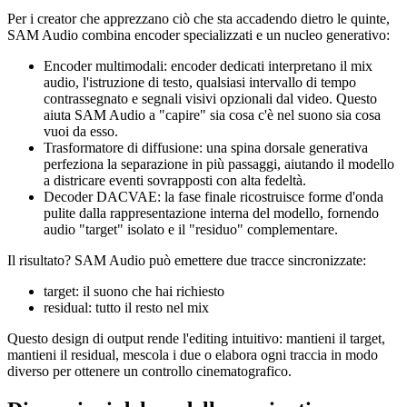
Per i creator che apprezzano ciò che sta accadendo dietro le quinte,
SAM Audio combina encoder specializzati e un nucleo generativo:
Encoder multimodali: encoder dedicati interpretano il mix
audio, l'istruzione di testo, qualsiasi intervallo di tempo
contrassegnato e segnali visivi opzionali dal video. Questo
aiuta SAM Audio a "capire" sia cosa c'è nel suono sia cosa
vuoi da esso.
Trasformatore di diffusione: una spina dorsale generativa
perfeziona la separazione in più passaggi, aiutando il modello
a districare eventi sovrapposti con alta fedeltà.
Decoder DACVAE: la fase finale ricostruisce forme d'onda
pulite dalla rappresentazione interna del modello, fornendo
audio "target" isolato e il "residuo" complementare.
Il risultato? SAM Audio può emettere due tracce sincronizzate:
target: il suono che hai richiesto
residual: tutto il resto nel mix
Questo design di output rende l'editing intuitivo: mantieni il target,
mantieni il residual, mescola i due o elabora ogni traccia in modo
diverso per ottenere un controllo cinematografico.