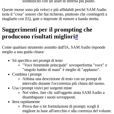
sostituiscilo con un asset di libreria più pulito.
Queste mosse sono più veloci e più affidabili perché SAM Audio
isola il "cosa" sonoro che hai richiesto, piuttosto che costringerti a
ritagliarlo con EQ, gate o impronte di rumore a banda stretta.
Suggerimenti per il prompting che
producono risultati migliori
#
Come qualsiasi strumento assistito dall'IA, SAM Audio risponde
meglio a una guida chiara:
Sii specifico nei prompt di testo
"Voce femminile principale" sovraperforma "voce" e
"singolo battito di mani" è meglio di "applauso".
Combina i prompt
Abbina una descrizione di testo con un prompt di
intervallo durante l'occorrenza più chiara del suono.
Usa i prompt visivi per sorgenti miste
Nel video, fare clic sull'oggetto aiuta SAM Audio a
disambiguare i suoni sovrapposti.
Itera rapidamente
Prova due o tre formulazioni di prompt; scegli il
migliore in base all'orecchio e alla coerenza del volume.