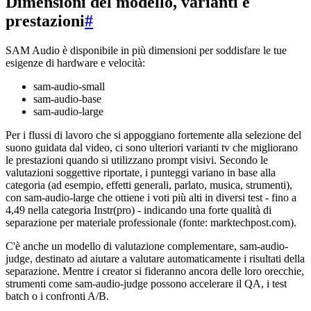
Dimensioni del modello, varianti e
prestazioni
#
SAM Audio è disponibile in più dimensioni per soddisfare le tue
esigenze di hardware e velocità:
sam-audio-small
sam-audio-base
sam-audio-large
Per i flussi di lavoro che si appoggiano fortemente alla selezione del
suono guidata dal video, ci sono ulteriori varianti tv che migliorano
le prestazioni quando si utilizzano prompt visivi. Secondo le
valutazioni soggettive riportate, i punteggi variano in base alla
categoria (ad esempio, effetti generali, parlato, musica, strumenti),
con sam-audio-large che ottiene i voti più alti in diversi test - fino a
4,49 nella categoria Instr(pro) - indicando una forte qualità di
separazione per materiale professionale (fonte: marktechpost.com).
C'è anche un modello di valutazione complementare, sam-audio-
judge, destinato ad aiutare a valutare automaticamente i risultati della
separazione. Mentre i creator si fideranno ancora delle loro orecchie,
strumenti come sam-audio-judge possono accelerare il QA, i test
batch o i confronti A/B.