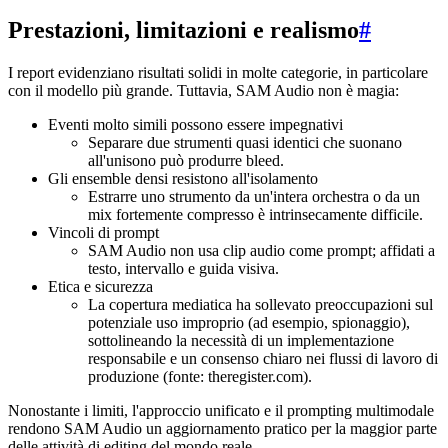
Prestazioni, limitazioni e realismo
#
I report evidenziano risultati solidi in molte categorie, in particolare
con il modello più grande. Tuttavia, SAM Audio non è magia:
Eventi molto simili possono essere impegnativi
Separare due strumenti quasi identici che suonano
all'unisono può produrre bleed.
Gli ensemble densi resistono all'isolamento
Estrarre uno strumento da un'intera orchestra o da un
mix fortemente compresso è intrinsecamente difficile.
Vincoli di prompt
SAM Audio non usa clip audio come prompt; affidati a
testo, intervallo e guida visiva.
Etica e sicurezza
La copertura mediatica ha sollevato preoccupazioni sul
potenziale uso improprio (ad esempio, spionaggio),
sottolineando la necessità di un implementazione
responsabile e un consenso chiaro nei flussi di lavoro di
produzione (fonte: theregister.com).
Nonostante i limiti, l'approccio unificato e il prompting multimodale
rendono SAM Audio un aggiornamento pratico per la maggior parte
delle attività di editing del mondo reale.