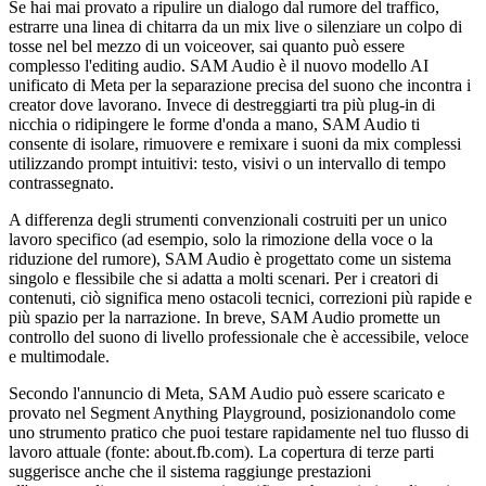
Se hai mai provato a ripulire un dialogo dal rumore del traffico,
estrarre una linea di chitarra da un mix live o silenziare un colpo di
tosse nel bel mezzo di un voiceover, sai quanto può essere
complesso l'editing audio. SAM Audio è il nuovo modello AI
unificato di Meta per la separazione precisa del suono che incontra i
creator dove lavorano. Invece di destreggiarti tra più plug-in di
nicchia o ridipingere le forme d'onda a mano, SAM Audio ti
consente di isolare, rimuovere e remixare i suoni da mix complessi
utilizzando prompt intuitivi: testo, visivi o un intervallo di tempo
contrassegnato.
A differenza degli strumenti convenzionali costruiti per un unico
lavoro specifico (ad esempio, solo la rimozione della voce o la
riduzione del rumore), SAM Audio è progettato come un sistema
singolo e flessibile che si adatta a molti scenari. Per i creatori di
contenuti, ciò significa meno ostacoli tecnici, correzioni più rapide e
più spazio per la narrazione. In breve, SAM Audio promette un
controllo del suono di livello professionale che è accessibile, veloce
e multimodale.
Secondo l'annuncio di Meta, SAM Audio può essere scaricato e
provato nel Segment Anything Playground, posizionandolo come
uno strumento pratico che puoi testare rapidamente nel tuo flusso di
lavoro attuale (fonte: about.fb.com). La copertura di terze parti
suggerisce anche che il sistema raggiunge prestazioni