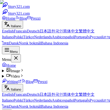
Story321.com
Story321.com
Home
Blog
Prezzi
Italiano
English
Français
Deutsch
日本語
한국인
简体中文
繁體中文
Italiano
Polski
Türkçe
Nederlands
Arabic
español
Português
Русский
ภา
ไทย
Dansk
Norsk bokmål
Bahasa Indonesia
Menu
Menu
Home
Image
Video
Writing
Blog
Prezzi
Italiano
English
Français
Deutsch
日本語
한국인
简体中文
繁體中文
Italiano
Polski
Türkçe
Nederlands
Arabic
español
Português
Русский
ภา
ไทย
Dansk
Norsk bokmål
Bahasa Indonesia