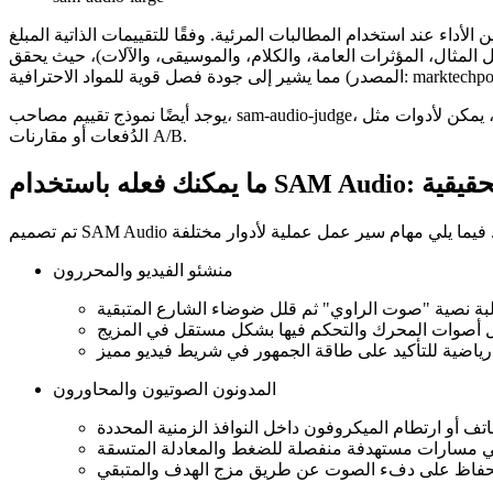
داء عند استخدام المطالبات المرئية. وفقًا للتقييمات الذاتية المبلغ
لموسيقى، والآلات)، حيث يحقق sam-audio-large أعلى الدرجات في العديد من الاختبارات - ما يصل إلى 4.49 في فئة Instr(pro) -
لمواد الاحترافية (المصدر: marktechpost.com).
يوجد أيضًا نموذج تقييم مصاحب، sam-audio-judge، يهدف إلى المساعدة في تسجيل نتائج الفصل تلقائيًا. بينما سيظل المبدعون يثقون بآذانهم، يمكن لأدوات مثل sam-audio-judge تسريع ضمان الجودة أو اختبار
الدُفعات أو مقارنات A/B.
دعين الحقيقية
منشئو الفيديو والمحررون
المدونون الصوتيون والمحاورون