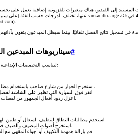
مستند إلى الفيديو، هناك متغيرات تلفزيونية إضافية تعمل على تحسين الأ
عنها، تختلف الدرجات حسب الفئة (على سبيل المثال، المؤثرات العامة، والكلام، وا
مما يشير إلى جودة فصل قوية ل
#
ما يمكنك فعله باستخدام SAM Audio: سيناريوهات المب
تم تصميم SAM Audio ليناسب التخصصات الإبداعية. فيما يلي مهام سير عمل عملية لأدوار مختلفة:
استخرج الحوار من شارع صاخب باستخدام مطالبة نصية "صوت الراوي" ثم قلل ضوضاء الشارع المتبقية.
انقر فوق السيارة التي تظهر على الشاشة لفصل أصوات المحرك والتحكم فيها بشكل مستقل في المزيج.
اعزل ردود أفعال الجمهور من لقطات رياضية للتأكيد على طاقة الجمهور في شريط فيديو مميز.
استخدم مطالبات النطاق لتنظيف السعال أو طنين الهاتف أو ارتطام الميكروفون داخل النوافذ الزمنية المحددة.
استخرج أصوات المضيف والضيف في مسارات مستهدفة منفصلة للضغط والمعادلة المتسقة.
قم بإزالة همهمة التكييف أو أجواء المقهى مع الحفاظ على دفء الصوت عن طريق مزج الهدف والمتبقي.