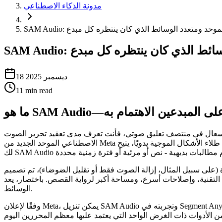
مدونة الذكاء الاصطناعي
الصوت الموحد ومتعدد الوسائط الذي كان ينتظره كل مبدع
 الوسائط الذي كان ينتظره كل مبدع
18 ديسمبر 2025
11
min read
ماذا يجب على المبدعين الاهتمام به
عليق صوتي، فأنت تعرف مدى تعقيد تحرير الصوت. SAM Audio هو نموذج الذكاء
الاصطناعي الموحد الجديد من Meta لفصل الصوت الدقيق الذي يلبي احتياجات المبدعين في أماكن عملهم. بدلاً من التوفيق بين العديد من المكونات الإضافية المتخصصة أو إعادة طلاء الأشكال الموجية يدويًا، يتيح
فقط أو تقليل الضوضاء)، تم تصميم SAM Audio كنظام واحد ومرن يتكيف مع العديد من السيناريوهات. بالنسبة
ة أكبر لرواية القصص. باختصار، يعد SAM Audio بالتحكم في الصوت على مستوى احترافي يكون متاحًا وسريعًا ومتعدد
الوسائط.
وفقًا لإعلان Meta، يمكن تنزيل SAM Audio وتجربته في Segment Anything Playground، مما يجعله أداة عملية يمكنك اختبارها بسرعة في سير عملك الحالي (المصدر: about.fb.com). تشير تغطية الطرف الثالث