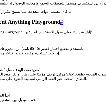
في كل هذه الحالات، يركز SAM Audio ما كان يتطلب أدوات متعددة، مما يسمح بتكرار أسرع وعمليات تحرير أكثر ثقة.
#
عملي: كيفية استخدام SAM Audio في hing Playground
أسرع طريقة لاستكشاف SAM Audio هي تجربته في Segment Anything Playground. إليك شرح تفصيلي سهل الاستخدام للمبدعين:
استخدم مقطع اختبار قصير (10-60 ثانية) من مشروعك. الحوار المختلط أو الموسيقى أو الأجواء تعمل بشكل جيد.
إذا كنت تستخدم مقطع فيديو، فتأكد من أنه يحتوي على صوت متزامن؛ هذا يفتح المطالبة المرئية.
نص: صف الهدف مثل "تصفيق" أو "غناء رئيسي" أو "بوق سيارة" أو "خطوات أقدام".
النطاق: اسحب عبر الخط الزمني لتسليط الضوء على منطقة المشكلة (على سبيل المثال، سعال بين 00:23-00:25).
ابدأ المعالجة ومعاينة مخرجات النموذج "المستهدفة" و"المتبقية".
قم بالتبديل بين التشغيل المستهدف فقط والمتبقي فقط والممزوج لتقييم النتائج.