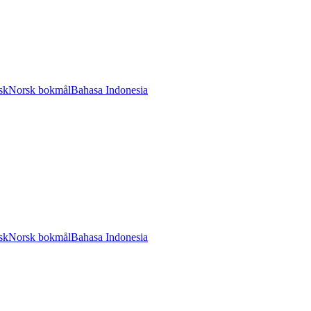
sk
Norsk bokmål
Bahasa Indonesia
sk
Norsk bokmål
Bahasa Indonesia