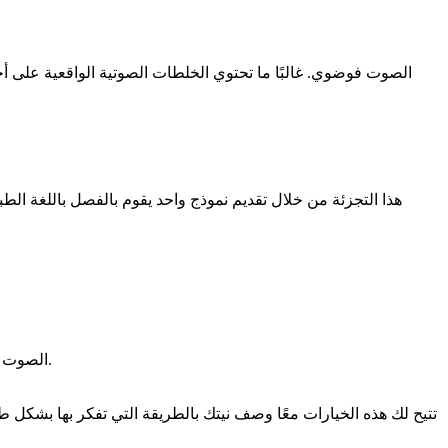
الصوت فوضوي. غالبًا ما تحتوي الخلطات الصوتية الواقعية على أ
مطالبات مرئية: انقر فوق كائن داخل إطار فيديو - على سبيل المثال دراجة نارية أو مغني - ويستنتج SAM Audio الصوت المرتبط به في المزيج.
تتيح لك هذه الخيارات معًا وصف نيتك بالطريقة التي تفكر بها بشكل ط