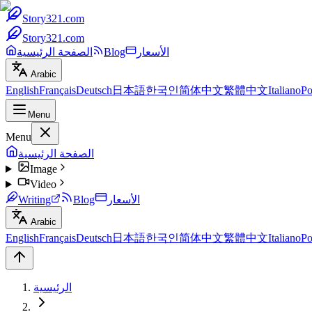
Story321.com
Story321.com
الأسعار
Blog
الصفحة الرئيسية
Arabic
English
Français
Deutsch
日本語
한국인
简体中文
繁體中文
Italiano
Po
Menu
Menu
الصفحة الرئيسية
Image
Video
الأسعار
Blog
Writing
Arabic
English
Français
Deutsch
日本語
한국인
简体中文
繁體中文
Italiano
Po
الرئيسية