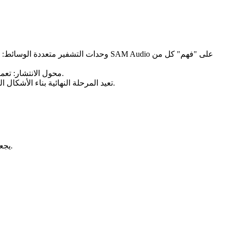
وحدات التشفير متعددة الوسائط: تفسر و
محول الانتشار: تعمل العمود الفقري التوليدي على تحسين الفصل على مدى خطوات متعددة، مما يساعد النموذج على فصل الأحداث المتداخلة بدقة عالية.
وحدة فك التشفير DACVAE: تعيد المرحلة النهائية بناء الأشكال الموجية النظيفة من التمثيل الداخلي للنموذج، وتقديم الصوت "المستهدف" المعزول و"المتبقي" التكميلي.
يجعل تصميم الإخراج هذا التحرير بديهيًا: احتفظ بالهدف، واحتفظ بالمتبقي، وامزج الاثنين، أو عالج كل مسار بشكل مختلف لتحقيق تحكم سينمائي.