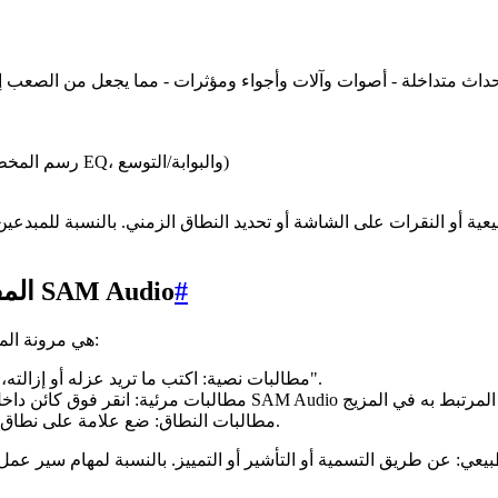
حداث متداخلة - أصوات وآلات وأجواء ومؤثرات - مما يجعل من الصعب إز
عمليات تحرير يدوية تستغرق وقتًا طويلاً (رسم المخططات الطيفية، وأتمتة EQ، والبوابة/التوسع)
#
المفهوم الأساسي: مطالبات متعددة الوسائط في SAM Audio
القدرة البارزة في SAM Audio هي مرونة المطالبة. يمكنك توجيه النموذج باستخدام:
مطالبات نصية: اكتب ما تريد عزله أو إزالته، مثل "نباح الكلب" أو "غناء رئيسي" أو "تصفيق" أو "نبرة الغرفة".
مطالبات النطاق: ضع علامة على نطاق زمني على الخط الزمني لاستهداف صوت بارز خلال تلك الفترة.
بيعي: عن طريق التسمية أو التأشير أو التمييز. بالنسبة لمهام سير عم