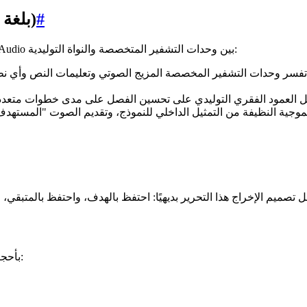
#
تحت الغطاء: كيف يعمل SAM Audio (بلغة بسيطة)
بالنسبة للمبدعين الذين يقدرون ما يحدث وراء الكواليس، يجمع SAM Audio بين وحدات التشفير المتخصصة والنواة التوليدية:
حدات التشفير المخصصة المزيج الصوتي وتعليمات النص وأي نطاق زمني محدد وإشار
يتوفر SAM Audio بأحجام متعددة لتتناسب مع أجهزتك واحتياجات السرعة: