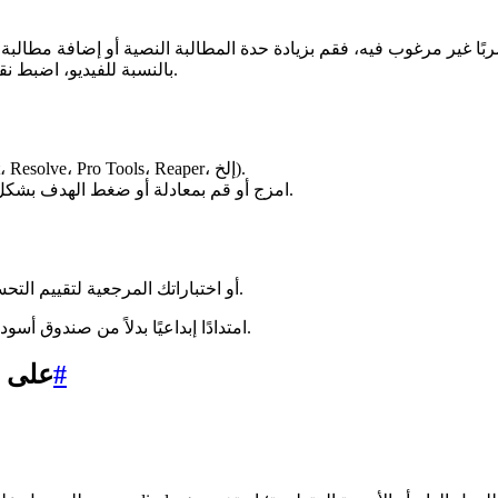
بالنسبة للفيديو، اضبط نقراتك المرئية لتتناسب بشكل أفضل مع المصدر المسموع.
أحضر كلاهما إلى NLE أو DAW (Premiere Pro، Final Cut، Resolve، Pro Tools، Reaper، إلخ).
امزج أو قم بمعادلة أو ضغط الهدف بشكل مستقل؛ استخدم المتبقي للحفاظ على الأجواء الطبيعية.
إذا كان ذلك متاحًا، فاستخدم sam-audio-judge أو اختباراتك المرجعية لتقييم التحسينات كميًا.
باستخدام هذه الحلقة، يصبح SAM Audio امتدادًا إبداعيًا بدلاً من صندوق أسود - اسأل، استمع، حسّن، صدّر.
#
الإعداد المحلي: است