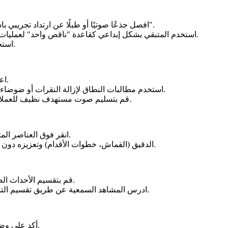
افصل جذعًا صوتيًا أو طبلًا عن ارتداد تجريبي باستخدام مطالبات نصية مثل "غناء رئيسي" أو "طبلة جهير".
استخدم المتبقي بشكل إبداعي كقاعدة "ناقص واحد" لعمليات إعادة الترتيب أو عمليات إعادة المزج أو اللقطات البديلة.
استخرج خط جيتار لطبقة مع المؤثرات لتصميم صوت إبداعي.
اعزل قراءة من ضوضاء الغرفة دون وجود آثار بوابات ثقيلة.
استخدم مطالبات النطاق لإزالة النقرات أو ضوضاء الشفاه أو تقليب الصفحات التي تحدث في لحظات معينة.
قم بتسليم صوت مستهدف نظيف للعملاء مع تقديم مسار متبقي للحفاظ على الأجواء عند الحاجة.
انقر فوق العناصر المتحركة في الفيديو لتحسين أو تصميم الأصوات المقابلة لها.
استخدم مطالبات نصية للعثور على Foley الدقيق (القماش، خطوات الأقدام) وتعزيزه دون إعادة التسجيل.
قم بتقسيم الأحداث الصوتية للتحليل أو وضع العلامات أو إعداد مجموعة البيانات.
ادرس المشاهد السمعية عن طريق تقسيم التسجيلات المعقدة في العالم الحقيقي إلى طبقات مفهومة.
أكد على وضوح الكلام للمحتوى التعليمي أو مسارات الوصف الصوتي.