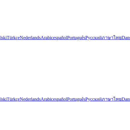
lski
Türkçe
Nederlands
Arabic
español
Português
Русский
ภาษาไทย
Dan
lski
Türkçe
Nederlands
Arabic
español
Português
Русский
ภาษาไทย
Dan