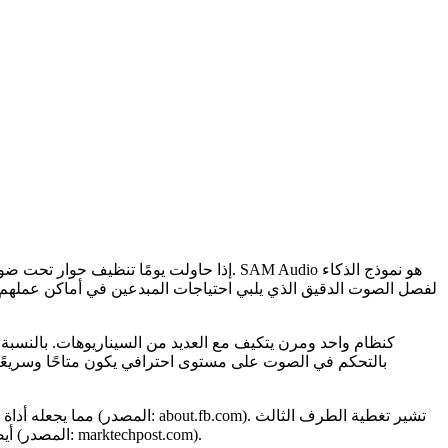
إذا حاولت يومًا تنظيف حوار تحت ضوضاء 
أيضًا إلى أن النظام يحقق أداءً حديثًا من خلال نهج موحد يحل محل العديد من الأدوات ذات الغرض الواحد التي يعتمد عليها معظم المحررين اليوم (المصدر: marktechpost.com).