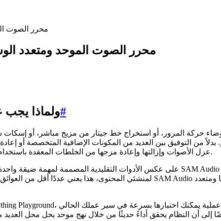
SAM Audio: محرر 
SAM Audio: محرر الصوت الموحد ومتعدد
#
ما هو SAM Audio—ول
حركة المرور، أو استخراج خط جيتار من مزيج مباشر، أو إسكات سعال في منتصف ت
لك SAM Audio عزل الأصوات وإزالتها وإعادة مزجها من الخلطات المعقدة باستخدام مطالبات بديهية - نص أو مرئية أو فترة زمنية محددة.
على عكس الأدوات التقليدية المصممة لمهمة ضيقة واحدة (على سبيل المثال، إزالة الصوت 
لمنشئي المحتوى، هذا يعني عددًا أقل من العوائق التقنية، وإصلاحات أسرع، ومساح