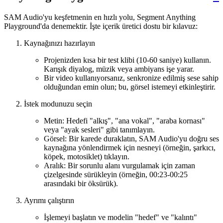
SAM Audio'yu keşfetmenin en hızlı yolu, Segment Anything
Playground'da denemektir. İşte içerik üretici dostu bir kılavuz:
Kaynağınızı hazırlayın
Projenizden kısa bir test klibi (10-60 saniye) kullanın.
Karışık diyalog, müzik veya ambiyans işe yarar.
Bir video kullanıyorsanız, senkronize edilmiş sese sahip
olduğundan emin olun; bu, görsel istemeyi etkinleştirir.
İstek modunuzu seçin
Metin: Hedefi "alkış", "ana vokal", "araba kornası"
veya "ayak sesleri" gibi tanımlayın.
Görsel: Bir karede duraklatın, SAM Audio'yu doğru ses
kaynağına yönlendirmek için nesneyi (örneğin, şarkıcı,
köpek, motosiklet) tıklayın.
Aralık: Bir sorunlu alanı vurgulamak için zaman
çizelgesinde sürükleyin (örneğin, 00:23-00:25
arasındaki bir öksürük).
Ayrımı çalıştırın
İşlemeyi başlatın ve modelin "hedef" ve "kalıntı"