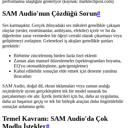
performansa ulaştığını gösteriyor (kaynak: marktechpost.com).
SAM Audio'nun Çözdüğü Sorun
#
Ses karmaşıktır. Gerçek dünyadaki ses miksleri genellikle çakışan
olaylar (sesler, enstrümanlar, ambiyans, efektler) içerir ve bu da
diğerlerine zarar vermeden bir öğeyi cerrahi olarak çıkarmayı veya
geliştirmeyi zorlaştırır. Geleneksel iş akışları genellikle şunları
gerektirir:
Birbirine zincirlenmiş birden fazla özel eklenti
Zaman alan manuel düzenlemeler (spektrogramları boyama,
EQ'yu otomatikleştirme, gate/genişletme)
Kabul edilebilir sonuçlar elde etmek için deneme yanılma
ihracatları
SAM Audio, doğal dil, ekran tıklamaları veya zaman aralığı
seçimleriyle ayrım gerçekleştiren tek bir model sunarak bu
parçalanmayı ele alır. İçerik üreticileri için bu, daha az uygulama,
daha az başarısız geçiş ve tek bir birleşik araçtan daha öngörülebilir
sonuçlar anlamına gelir.
Temel Kavram: SAM Audio'da Çok
Modlu İstekler
#