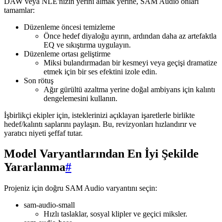
DAW veya NLE'nizin yerini almak yerine, SAM Audio onları
tamamlar:
Düzenleme öncesi temizleme
Önce hedef diyaloğu ayırın, ardından daha az artefaktla
EQ ve sıkıştırma uygulayın.
Düzenleme ortası geliştirme
Miksi bulandırmadan bir kesmeyi veya geçişi dramatize
etmek için bir ses efektini izole edin.
Son rötuş
Ağır gürültü azaltma yerine doğal ambiyans için kalıntı
dengelemesini kullanın.
İşbirlikçi ekipler için, isteklerinizi açıklayan işaretlerle birlikte
hedef/kalıntı saplarını paylaşın. Bu, revizyonları hızlandırır ve
yaratıcı niyeti şeffaf tutar.
Model Varyantlarından En İyi Şekilde
Yararlanma
#
Projeniz için doğru SAM Audio varyantını seçin:
sam-audio-small
Hızlı taslaklar, sosyal klipler ve geçici miksler.