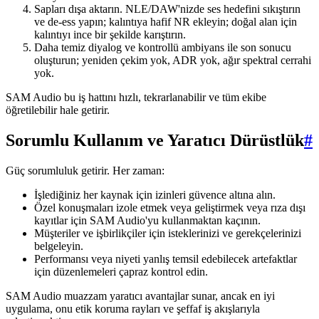
Sapları dışa aktarın. NLE/DAW'nizde ses hedefini sıkıştırın
ve de-ess yapın; kalıntıya hafif NR ekleyin; doğal alan için
kalıntıyı ince bir şekilde karıştırın.
Daha temiz diyalog ve kontrollü ambiyans ile son sonucu
oluşturun; yeniden çekim yok, ADR yok, ağır spektral cerrahi
yok.
SAM Audio bu iş hattını hızlı, tekrarlanabilir ve tüm ekibe
öğretilebilir hale getirir.
Sorumlu Kullanım ve Yaratıcı Dürüstlük
#
Güç sorumluluk getirir. Her zaman:
İşlediğiniz her kaynak için izinleri güvence altına alın.
Özel konuşmaları izole etmek veya geliştirmek veya rıza dışı
kayıtlar için SAM Audio'yu kullanmaktan kaçının.
Müşteriler ve işbirlikçiler için isteklerinizi ve gerekçelerinizi
belgeleyin.
Performansı veya niyeti yanlış temsil edebilecek artefaktlar
için düzenlemeleri çapraz kontrol edin.
SAM Audio muazzam yaratıcı avantajlar sunar, ancak en iyi
uygulama, onu etik koruma rayları ve şeffaf iş akışlarıyla