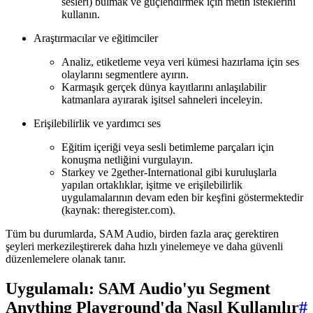
sesleri) bulmak ve güçlendirmek için metin isteklerini
kullanın.
Araştırmacılar ve eğitimciler
Analiz, etiketleme veya veri kümesi hazırlama için ses
olaylarını segmentlere ayırın.
Karmaşık gerçek dünya kayıtlarını anlaşılabilir
katmanlara ayırarak işitsel sahneleri inceleyin.
Erişilebilirlik ve yardımcı ses
Eğitim içeriği veya sesli betimleme parçaları için
konuşma netliğini vurgulayın.
Starkey ve 2gether-International gibi kuruluşlarla
yapılan ortaklıklar, işitme ve erişilebilirlik
uygulamalarının devam eden bir keşfini göstermektedir
(kaynak: theregister.com).
Tüm bu durumlarda, SAM Audio, birden fazla araç gerektiren
şeyleri merkezileştirerek daha hızlı yinelemeye ve daha güvenli
düzenlemelere olanak tanır.
Uygulamalı: SAM Audio'yu Segment
Anything Playground'da Nasıl Kullanılır
#