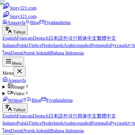
Story321.com
Story321.com
Anasayfa
Blog
Fiyatlandırma
Türkçe
English
Français
Deutsch
日本語
한국인
简体中文
繁體中文
Italiano
Polski
Türkçe
Nederlands
Arabic
español
Português
Русский
ภา
ไทย
Dansk
Norsk bokmål
Bahasa Indonesia
Menu
Menu
Anasayfa
Image
Video
Writing
Blog
Fiyatlandırma
Türkçe
English
Français
Deutsch
日本語
한국인
简体中文
繁體中文
Italiano
Polski
Türkçe
Nederlands
Arabic
español
Português
Русский
ภา
ไทย
Dansk
Norsk bokmål
Bahasa Indonesia