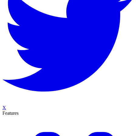
X
Features