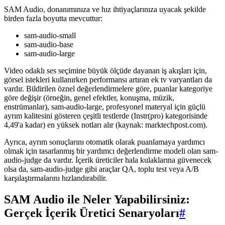
SAM Audio, donanımınıza ve hız ihtiyaçlarınıza uyacak şekilde
birden fazla boyutta mevcuttur:
sam-audio-small
sam-audio-base
sam-audio-large
Video odaklı ses seçimine büyük ölçüde dayanan iş akışları için,
görsel istekleri kullanırken performansı artıran ek tv varyantları da
vardır. Bildirilen öznel değerlendirmelere göre, puanlar kategoriye
göre değişir (örneğin, genel efektler, konuşma, müzik,
enstrümanlar), sam-audio-large, profesyonel materyal için güçlü
ayrım kalitesini gösteren çeşitli testlerde (Instr(pro) kategorisinde
4,49'a kadar) en yüksek notları alır (kaynak: marktechpost.com).
Ayrıca, ayrım sonuçlarını otomatik olarak puanlamaya yardımcı
olmak için tasarlanmış bir yardımcı değerlendirme modeli olan sam-
audio-judge da vardır. İçerik üreticiler hala kulaklarına güvenecek
olsa da, sam-audio-judge gibi araçlar QA, toplu test veya A/B
karşılaştırmalarını hızlandırabilir.
SAM Audio ile Neler Yapabilirsiniz:
Gerçek İçerik Üretici Senaryoları
#