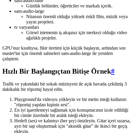
sam-audio-base
Günlük bölümler, öğreticiler ve markalı içerik.
sam-audio-large
Nüansın önemli olduğu yüksek riskli film, müzik veya
yayın projeleri.
tv varyantları
Görsel istemenin iş akışınız için merkezi olduğu video
ağırlıklı projeler.
GPU'nuz kısıtlıysa, fikir üretimi için küçük başlayın, ardından son
master'lar için önemli sahneleri sam-audio-large ile yeniden
çalıştırın.
Hızlı Bir Başlangıçtan Bitişe Örnek
#
Trafik ve yakındaki bir sokak müzisyeni ile açık havada çekilmiş 3
dakikalık bir röportaj hayal edin.
Playground'da videoyu yükleyin ve bir metin isteği kullanın:
"röportaj yapılan kişinin sesi".
En iyi işaretlemeyi sağlamak için konuşmacının izole edildiği
bir cümle üzerinde bir aralık isteği ekleyin.
Hedefi (ses) ve kalıntıyı (her şey) önizleyin. Gitar içeri sızarsa,
ayrı bir sap oluşturmak için "akustik gitar" ile ikinci bir geçiş
ekleyin.