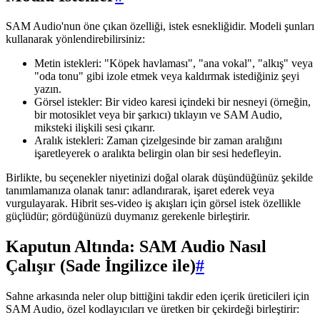
SAM Audio'nun öne çıkan özelliği, istek esnekliğidir. Modeli şunları
kullanarak yönlendirebilirsiniz:
Metin istekleri: "Köpek havlaması", "ana vokal", "alkış" veya
"oda tonu" gibi izole etmek veya kaldırmak istediğiniz şeyi
yazın.
Görsel istekler: Bir video karesi içindeki bir nesneyi (örneğin,
bir motosiklet veya bir şarkıcı) tıklayın ve SAM Audio,
miksteki ilişkili sesi çıkarır.
Aralık istekleri: Zaman çizelgesinde bir zaman aralığını
işaretleyerek o aralıkta belirgin olan bir sesi hedefleyin.
Birlikte, bu seçenekler niyetinizi doğal olarak düşündüğünüz şekilde
tanımlamanıza olanak tanır: adlandırarak, işaret ederek veya
vurgulayarak. Hibrit ses-video iş akışları için görsel istek özellikle
güçlüdür; gördüğünüzü duymanız gerekenle birleştirir.
Kaputun Altında: SAM Audio Nasıl
Çalışır (Sade İngilizce ile)
#
Sahne arkasında neler olup bittiğini takdir eden içerik üreticileri için
SAM Audio, özel kodlayıcıları ve üretken bir çekirdeği birleştirir: