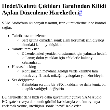
Hedef/Kalıntı Çıktıları Tarafından Kilidi
Açılan Düzenleme Hareketleri
#
SAM Audio'nun iki parçalı tasarımı, içerik üreticilerine ince kontrol
sağlar:
Tahribatsız temizleme
Sert gating olmadan sonik alanı korumak için diyalog
altındaki kalıntıyı düşük tutun.
Yaratıcı remiksler
Düzenlemeleri yeniden oluşturmak için yalnızca hedefi
kullanın; doku yatakları için efektlerle kalıntıyı
katmanlayın.
Hassas ducking
Konuşmanın meydana geldiği yerde kalıntıyı tam
olarak zayıflatarak müziği diyalogdan yan zincirleyin.
Ses değiştirme
Kalıntıdan sorunlu bir SFX'i kaldırın ve daha temiz bir
kitaplık varlığıyla değiştirin.
Bu hareketler daha hızlı ve daha güvenilirdir çünkü SAM Audio,
EQ, gate'ler veya dar bantlı gürültü baskılarıyla etrafını oymaya
zorlamak yerine, istediğiniz sonik "neyi" izole eder.