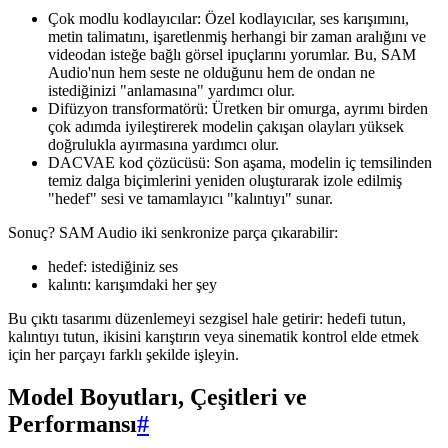
Çok modlu kodlayıcılar: Özel kodlayıcılar, ses karışımını,
metin talimatını, işaretlenmiş herhangi bir zaman aralığını ve
videodan isteğe bağlı görsel ipuçlarını yorumlar. Bu, SAM
Audio'nun hem seste ne olduğunu hem de ondan ne
istediğinizi "anlamasına" yardımcı olur.
Difüzyon transformatörü: Üretken bir omurga, ayrımı birden
çok adımda iyileştirerek modelin çakışan olayları yüksek
doğrulukla ayırmasına yardımcı olur.
DACVAE kod çözücüsü: Son aşama, modelin iç temsilinden
temiz dalga biçimlerini yeniden oluşturarak izole edilmiş
"hedef" sesi ve tamamlayıcı "kalıntıyı" sunar.
Sonuç? SAM Audio iki senkronize parça çıkarabilir:
hedef: istediğiniz ses
kalıntı: karışımdaki her şey
Bu çıktı tasarımı düzenlemeyi sezgisel hale getirir: hedefi tutun,
kalıntıyı tutun, ikisini karıştırın veya sinematik kontrol elde etmek
için her parçayı farklı şekilde işleyin.
Model Boyutları, Çeşitleri ve
Performansı
#