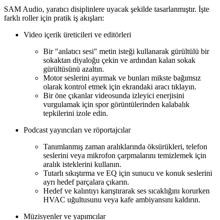
SAM Audio, yaratıcı disiplinlere uyacak şekilde tasarlanmıştır. İşte
farklı roller için pratik iş akışları:
Video içerik üreticileri ve editörleri
Bir "anlatıcı sesi" metin isteği kullanarak gürültülü bir
sokaktan diyaloğu çekin ve ardından kalan sokak
gürültüsünü azaltın.
Motor seslerini ayırmak ve bunları mikste bağımsız
olarak kontrol etmek için ekrandaki aracı tıklayın.
Bir öne çıkanlar videosunda izleyici enerjisini
vurgulamak için spor görüntülerinden kalabalık
tepkilerini izole edin.
Podcast yayıncıları ve röportajcılar
Tanımlanmış zaman aralıklarında öksürükleri, telefon
seslerini veya mikrofon çarpmalarını temizlemek için
aralık isteklerini kullanın.
Tutarlı sıkıştırma ve EQ için sunucu ve konuk seslerini
ayrı hedef parçalara çıkarın.
Hedef ve kalıntıyı karıştırarak ses sıcaklığını korurken
HVAC uğultusunu veya kafe ambiyansını kaldırın.
Müzisyenler ve yapımcılar