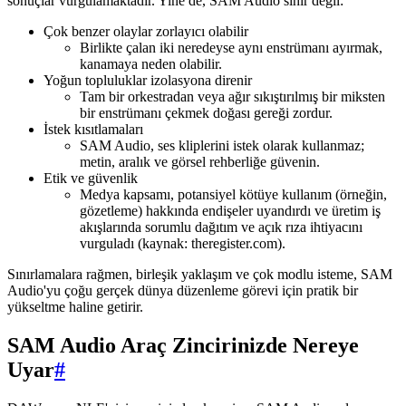
sonuçlar vurgulamaktadır. Yine de, SAM Audio sihir değil:
Çok benzer olaylar zorlayıcı olabilir
Birlikte çalan iki neredeyse aynı enstrümanı ayırmak,
kanamaya neden olabilir.
Yoğun topluluklar izolasyona direnir
Tam bir orkestradan veya ağır sıkıştırılmış bir miksten
bir enstrümanı çekmek doğası gereği zordur.
İstek kısıtlamaları
SAM Audio, ses kliplerini istek olarak kullanmaz;
metin, aralık ve görsel rehberliğe güvenin.
Etik ve güvenlik
Medya kapsamı, potansiyel kötüye kullanım (örneğin,
gözetleme) hakkında endişeler uyandırdı ve üretim iş
akışlarında sorumlu dağıtım ve açık rıza ihtiyacını
vurguladı (kaynak: theregister.com).
Sınırlamalara rağmen, birleşik yaklaşım ve çok modlu isteme, SAM
Audio'yu çoğu gerçek dünya düzenleme görevi için pratik bir
yükseltme haline getirir.
SAM Audio Araç Zincirinizde Nereye
Uyar
#