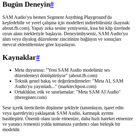
Bugün Deneyin
#
SAM Audio'yu hemen Segment Anything Playground'da
keşfedebilir ve yerel çalışma için modelleri indirebilirsiniz (kaynak:
about.fb.com). Yapay zeka sesine yeniyseniz, kısa bir klip üzerinde
oyun alanı istekleriyle başlayın. Deneyimliyseniz, SAM Audio'yu
alım veya diyalog düzenleme zincirinize bağlayın ve sonuçları
mevcut eklentilerinize göre kıyaslayın.
Kaynaklar
#
Meta duyurusu: "Yeni SAM Audio modelimiz ses
düzenlemeyi dönüştürüyor" (about.fb.com)
Teknik genel bakış ve değerlendirmeler: "Meta AI, SAM
Audio'yu yayınladı..." (marktechpost.com)
Ortaklıklar, etik ve sınırlamalar: "Meta SAM AI Audio"
(theregister.com)
Sese içerik üreticilerin düşünme şekliyle (tanımlayın, işaret edin
veya işaretleyin) yaklaşarak SAM Audio, karmaşık ayrımı
basitleştirir. Önemli olanı izole etmenize, daha hızlı hareket etmenize
ve yaratıcı ivmenizi yolda tutmanıza yardımcı olan birleşik bir
modeldir.