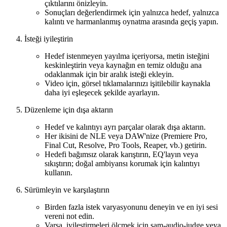
çıktılarını önizleyin.
Sonuçları değerlendirmek için yalnızca hedef, yalnızca
kalıntı ve harmanlanmış oynatma arasında geçiş yapın.
İsteği iyileştirin
Hedef istenmeyen yayılma içeriyorsa, metin isteğini
keskinleştirin veya kaynağın en temiz olduğu ana
odaklanmak için bir aralık isteği ekleyin.
Video için, görsel tıklamalarınızı işitilebilir kaynakla
daha iyi eşleşecek şekilde ayarlayın.
Düzenleme için dışa aktarın
Hedef ve kalıntıyı ayrı parçalar olarak dışa aktarın.
Her ikisini de NLE veya DAW'nize (Premiere Pro,
Final Cut, Resolve, Pro Tools, Reaper, vb.) getirin.
Hedefi bağımsız olarak karıştırın, EQ'layın veya
sıkıştırın; doğal ambiyansı korumak için kalıntıyı
kullanın.
Sürümleyin ve karşılaştırın
Birden fazla istek varyasyonunu deneyin ve en iyi sesi
vereni not edin.
Varsa, iyileştirmeleri ölçmek için sam-audio-judge veya