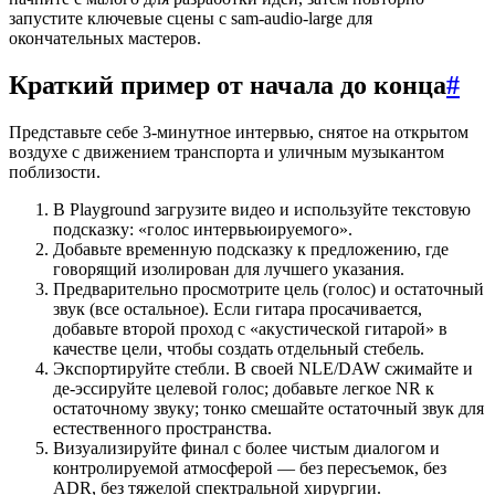
запустите ключевые сцены с sam-audio-large для
окончательных мастеров.
Краткий пример от начала до конца
#
Представьте себе 3-минутное интервью, снятое на открытом
воздухе с движением транспорта и уличным музыкантом
поблизости.
В Playground загрузите видео и используйте текстовую
подсказку: «голос интервьюируемого».
Добавьте временную подсказку к предложению, где
говорящий изолирован для лучшего указания.
Предварительно просмотрите цель (голос) и остаточный
звук (все остальное). Если гитара просачивается,
добавьте второй проход с «акустической гитарой» в
качестве цели, чтобы создать отдельный стебель.
Экспортируйте стебли. В своей NLE/DAW сжимайте и
де-эссируйте целевой голос; добавьте легкое NR к
остаточному звуку; тонко смешайте остаточный звук для
естественного пространства.
Визуализируйте финал с более чистым диалогом и
контролируемой атмосферой — без пересъемок, без
ADR, без тяжелой спектральной хирургии.