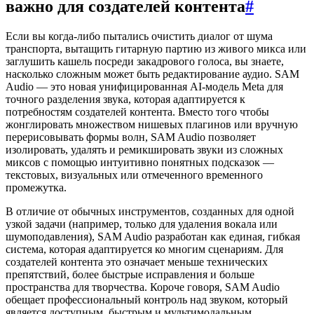
важно для создателей контента
#
Если вы когда-либо пытались очистить диалог от шума
транспорта, вытащить гитарную партию из живого микса или
заглушить кашель посреди закадрового голоса, вы знаете,
насколько сложным может быть редактирование аудио. SAM
Audio — это новая унифицированная AI-модель Meta для
точного разделения звука, которая адаптируется к
потребностям создателей контента. Вместо того чтобы
жонглировать множеством нишевых плагинов или вручную
перерисовывать формы волн, SAM Audio позволяет
изолировать, удалять и ремикшировать звуки из сложных
миксов с помощью интуитивно понятных подсказок —
текстовых, визуальных или отмеченного временного
промежутка.
В отличие от обычных инструментов, созданных для одной
узкой задачи (например, только для удаления вокала или
шумоподавления), SAM Audio разработан как единая, гибкая
система, которая адаптируется ко многим сценариям. Для
создателей контента это означает меньше технических
препятствий, более быстрые исправления и больше
пространства для творчества. Короче говоря, SAM Audio
обещает профессиональный контроль над звуком, который
является доступным, быстрым и мультимодальным.