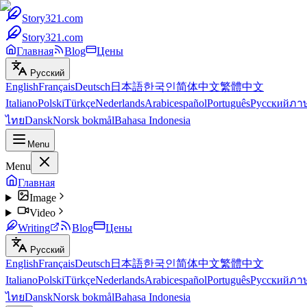
Story321.com
Story321.com
Главная
Blog
Цены
Русский
English
Français
Deutsch
日本語
한국인
简体中文
繁體中文
Italiano
Polski
Türkçe
Nederlands
Arabic
español
Português
Русский
ภา
ไทย
Dansk
Norsk bokmål
Bahasa Indonesia
Menu
Menu
Главная
Image
Video
Writing
Blog
Цены
Русский
English
Français
Deutsch
日本語
한국인
简体中文
繁體中文
Italiano
Polski
Türkçe
Nederlands
Arabic
español
Português
Русский
ภา
ไทย
Dansk
Norsk bokmål
Bahasa Indonesia