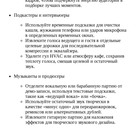
кадров, чтобы подчеркнуть энергию аудитории в
подборке лучших моментов.
Подкастеры и интервьюеры
Используйте временные подсказки для очистки
кашля, жужжания телефона или ударов микрофона
в определенных временных окнах.
Извлеките голоса ведущего и гостя в отдельные
целевые дорожки для последовательной
компрессии и эквалайзера.
Удалите гул HVAC или атмосферу кафе, сохранив
теплоту голоса, смешав целевой и остаточный
звук.
Музыканты и продюсеры
Отделите вокальную или барабанную партию от
демо-записи, используя текстовые подсказки,
такие как «ведущий вокал» или «бочка».
Используйте остаточный звук творчески в
качестве «минус один» для переаранжировок,
ремиксов или альтернативных дублей.
Извлеките гитарную партию для наложения
эффектов для творческого звукового дизайна.