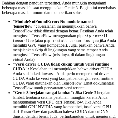
Bahkan dengan panduan terperinci, Anda mungkin mengalami
beberapa masalah saat menggunakan Genie 3. Bagian ini membahas
beberapa masalah umum dan memberikan solusi.
"ModuleNotFoundError: No module named
'tensorflow'":
Kesalahan ini menunjukkan bahwa
TensorFlow tidak diinstal dengan benar. Pastikan Anda telah
menginstal TensorFlow menggunakan pip:
pip install
(atau
jika Anda
tensorflow
pip install tensorflow-gpu
memiliki GPU yang kompatibel). Juga, pastikan bahwa Anda
menjalankan skrip di lingkungan yang sama tempat Anda
menginstal TensorFlow (misalnya, di dalam lingkungan
virtual Anda).
"Versi driver CUDA tidak cukup untuk versi runtime
CUDA":
Kesalahan ini menunjukkan bahwa driver CUDA
Anda sudah kedaluwarsa. Anda perlu memperbarui driver
CUDA Anda ke versi yang kompatibel dengan versi runtime
CUDA yang digunakan oleh TensorFlow. Lihat dokumentasi
TensorFlow untuk persyaratan versi tertentu.
"Genie 3 berjalan sangat lambat":
Jika Genie 3 berjalan
lambat, terutama selama pelatihan, mungkin karena Anda
menggunakan versi CPU dari TensorFlow. Jika Anda
memiliki GPU NVIDIA yang kompatibel, instal versi GPU
dari TensorFlow dan pastikan bahwa CUDA dan cuDNN
diinstal dengan benar. Juga, pertimbangkan untuk mengurangi