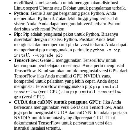
modifikasi, kami sarankan untuk menggunakan distribusi
Linux seperti Ubuntu atau Debian untuk pengalaman terbaik.
Python:
Genie 3 sangat bergantung pada Python. Anda
memerlukan Python 3.7 atau lebih tinggi yang terinstal di
sistem Anda. Anda dapat mengunduh versi terbaru Python
dari situs web resmi Python.
Pip:
Pip adalah penginstal paket untuk Python. Biasanya
disertakan dengan instalasi Python. Pastikan Anda telah
menginstal dan memperbarui pip ke versi terbaru. Anda dapat
memperbarui pip menggunakan perintah:
python -m pip
install --upgrade pip
TensorFlow:
Genie 3 menggunakan TensorFlow untuk
kemampuan pembelajaran mesinnya. Anda perlu menginstal
TensorFlow. Kami sarankan untuk menginstal versi GPU dari
TensorFlow jika Anda memiliki GPU NVIDIA yang
kompatibel untuk pelatihan yang lebih cepat. Anda dapat
menginstal TensorFlow menggunakan pip:
pip install
(versi CPU) atau
tensorflow
pip install tensorflow-
(versi GPU).
gpu
CUDA dan cuDNN (untuk pengguna GPU):
Jika Anda
berencana menggunakan versi GPU dari TensorFlow, Anda
juga perlu menginstal CUDA dan cuDNN. Ini adalah pustaka
NVIDIA untuk komputasi yang dipercepat GPU. Lihat
dokumentasi TensorFlow untuk persyaratan versi dan
instruksi instalasi tertentu.