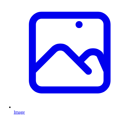
Image