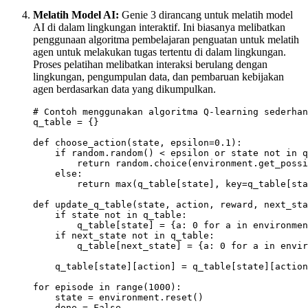
Melatih Model AI:
Genie 3 dirancang untuk melatih model
AI di dalam lingkungan interaktif. Ini biasanya melibatkan
penggunaan algoritma pembelajaran penguatan untuk melatih
agen untuk melakukan tugas tertentu di dalam lingkungan.
Proses pelatihan melibatkan interaksi berulang dengan
lingkungan, pengumpulan data, dan pembaruan kebijakan
agen berdasarkan data yang dikumpulkan.
# Contoh menggunakan algoritma Q-learning sederhan
q_table = {}

def choose_action(state, epsilon=0.1):

    if random.random() < epsilon or state not in q
        return random.choice(environment.get_possi
    else:

        return max(q_table[state], key=q_table[sta
def update_q_table(state, action, reward, next_sta
    if state not in q_table:

        q_table[state] = {a: 0 for a in environmen
    if next_state not in q_table:

        q_table[next_state] = {a: 0 for a in envir
    q_table[state][action] = q_table[state][action
for episode in range(1000):

    state = environment.reset()

    done = False
