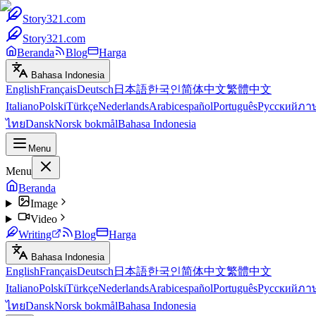
Story321.com
Story321.com
Beranda
Blog
Harga
Bahasa Indonesia
English
Français
Deutsch
日本語
한국인
简体中文
繁體中文
Italiano
Polski
Türkçe
Nederlands
Arabic
español
Português
Русский
ภา
ไทย
Dansk
Norsk bokmål
Bahasa Indonesia
Menu
Menu
Beranda
Image
Video
Writing
Blog
Harga
Bahasa Indonesia
English
Français
Deutsch
日本語
한국인
简体中文
繁體中文
Italiano
Polski
Türkçe
Nederlands
Arabic
español
Português
Русский
ภา
ไทย
Dansk
Norsk bokmål
Bahasa Indonesia