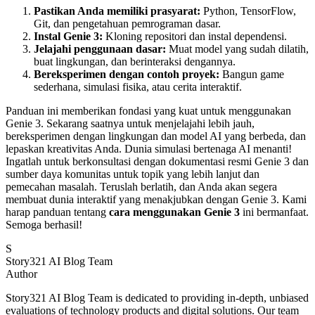
Pastikan Anda memiliki prasyarat:
Python, TensorFlow,
Git, dan pengetahuan pemrograman dasar.
Instal Genie 3:
Kloning repositori dan instal dependensi.
Jelajahi penggunaan dasar:
Muat model yang sudah dilatih,
buat lingkungan, dan berinteraksi dengannya.
Bereksperimen dengan contoh proyek:
Bangun game
sederhana, simulasi fisika, atau cerita interaktif.
Panduan ini memberikan fondasi yang kuat untuk menggunakan
Genie 3. Sekarang saatnya untuk menjelajahi lebih jauh,
bereksperimen dengan lingkungan dan model AI yang berbeda, dan
lepaskan kreativitas Anda. Dunia simulasi bertenaga AI menanti!
Ingatlah untuk berkonsultasi dengan dokumentasi resmi Genie 3 dan
sumber daya komunitas untuk topik yang lebih lanjut dan
pemecahan masalah. Teruslah berlatih, dan Anda akan segera
membuat dunia interaktif yang menakjubkan dengan Genie 3. Kami
harap panduan tentang
cara menggunakan Genie 3
ini bermanfaat.
Semoga berhasil!
S
Story321 AI Blog Team
Author
Story321 AI Blog Team is dedicated to providing in-depth, unbiased
evaluations of technology products and digital solutions. Our team