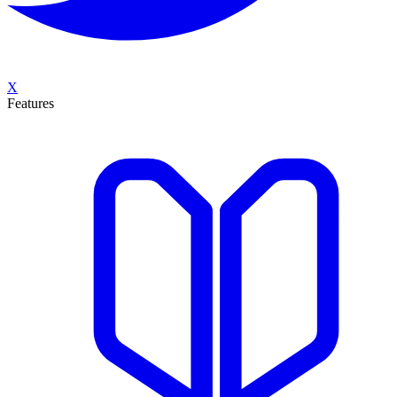
X
Features