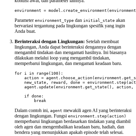
kondisi awal, dan parameter lainnya.
Parameter
dan
akan
environment_type
initial_state
bervariasi tergantung pada lingkungan spesifik yang ingin
Anda buat.
Berinteraksi dengan Lingkungan:
Setelah membuat
lingkungan, Anda dapat berinteraksi dengannya dengan
mengambil tindakan dan mengamati hasilnya. Ini biasanya
dilakukan melalui loop yang mengambil tindakan,
memperbarui lingkungan, dan mengamati keadaan baru.
for i in range(100):

    action = agent.choose_action(environment.get_s
    new_state, reward, done = environment.step(act
    agent.update(environment.get_state(), action, 
    if done:

Dalam contoh ini,
mewakili agen AI yang berinteraksi
agent
dengan lingkungan. Fungsi
environment.step(action)
memperbarui lingkungan berdasarkan tindakan yang diambil
oleh agen dan mengembalikan keadaan baru, hadiah, dan
bendera yang menunjukkan apakah episode telah selesai.