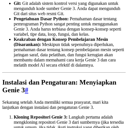
Git:
Git adalah sistem kontrol versi yang digunakan untuk
mengunduh kode sumber Genie 3. Anda dapat mengunduh
Git dari situs web resmi Git.
Pengetahuan Dasar Python:
Pemahaman dasar tentang
pemrograman Python sangat penting untuk menggunakan
Genie 3. Anda harus terbiasa dengan konsep-konsep seperti
variabel, tipe data, loop, fungsi, dan kelas.
Keakraban dengan Konsep Pembelajaran Mesin
(Disarankan):
Meskipun tidak sepenuhnya diperlukan,
pemahaman dasar tentang konsep pembelajaran mesin seperti
jaringan saraf, data pelatihan, dan fungsi kerugian akan
membantu dalam memahami cara kerja Genie 3 dan cara
melatih model AI secara efektif di dalamnya.
Instalasi dan Pengaturan: Menyiapkan
Genie 3
#
Sekarang setelah Anda memiliki semua prasyarat, mari kita
lanjutkan dengan instalasi dan pengaturan Genie 3.
Kloning Repositori Genie 3:
Langkah pertama adalah
mengkloning repositori Genie 3 dari sumbernya (jika tersedia
untuk umum, jika tidak, ikuti instruksi yang diberikan oleh