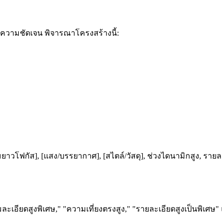
ความชัดเจน พิจารณาโครงสร้างนี้:
มยาวโฟกัส], [แสง/บรรยากาศ], [สไตล์/วัสดุ], ช่วงไดนามิกสูง, ราย
เอียดสูงพิเศษ," "ความเที่ยงตรงสูง," "รายละเอียดสูงเป็นพิเศษ" แ