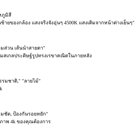
ูมิสี
้ายของกล้อง แสงจริงจังอุ่นๆ 4500K แสงเติมจากหน้าต่างเย็นๆ"
ามส่วน เส้นนำสายตา"
วเพิ่มสเกลประดิษฐ์รูปทรงเรขาคณิตในภายหลัง
วธรรมชาติ," "ลายไม้"
k
คมชัด, ป้องกันรอยหยัก"
์ภาพ 4k ของคุณต้องการ