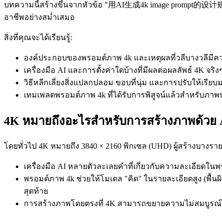
บทความนี้สร้างขึ้นจากหัวข้อ "用AI生成4k image prompt的设计规
อาชีพอย่างสม่ำเสมอ
สิ่งที่คุณจะได้เรียนรู้:
องค์ประกอบของพรอมต์ภาพ 4k และเหตุผลที่วลีบางวลีมี
เครื่องมือ AI และการตั้งค่าใดบ้างที่มีผลต่อผลลัพธ์ 4K จริง
วิธีหลีกเลี่ยงสิ่งแปลกปลอม ขอบที่นุ่ม และการปรับให้เรีย
เทมเพลตพรอมต์ภาพ 4k ที่ได้รับการพิสูจน์แล้วสำหรับภาพบุ
4K หมายถึงอะไรสำหรับการสร้างภาพด้วย 
โดยทั่วไป 4K หมายถึง 3840 × 2160 พิกเซล (UHD) ผู้สร้างบางรายย
เครื่องมือ AI หลายตัวละเลยคำที่เกี่ยวกับความละเอียดในพ
พรอมต์ภาพ 4k ช่วยให้โมเดล "คิด" ในรายละเอียดสูง (พ
สุดท้าย
การสร้างภาพโดยตรงที่ 4K สามารถขยายความไม่สมบูรณ์ได้ พ