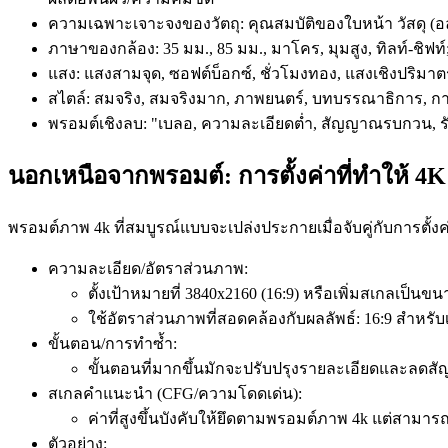
ความเฉพาะเจาะจงของวัตถุ: คุณสมบัติของใบหน้า วัสดุ (อล
ภาษาของกล้อง: 35 มม., 85 มม., มาโคร, มุมสูง, ทิลท์-ชิฟท
แสง: แสงสามจุด, ซอฟต์บ็อกซ์, ชั่วโมงทอง, แสงเชิงปริมาต
สไตล์: สมจริง, สมจริงมาก, ภาพยนตร์, บทบรรณาธิการ, ก
พรอมต์เชิงลบ: "เบลอ, ความละเอียดต่ำ, สัญญาณรบกวน, รัศม
นอกเหนือจากพรอมต์: การตั้งค่าที่ทำให้ 4
พรอมต์ภาพ 4k ที่สมบูรณ์แบบจะเปล่งประกายเมื่อจับคู่กับการตั้งค
ความละเอียด/อัตราส่วนภาพ:
ตั้งเป้าหมายที่ 3840x2160 (16:9) หรือเพิ่มสเกลเป็น
ใช้อัตราส่วนภาพที่สอดคล้องกับผลลัพธ์: 16:9 สำหรั
ขั้นตอน/การทำซ้ำ:
ขั้นตอนที่มากขึ้นมักจะปรับปรุงรายละเอียดและลดสั
สเกลคำแนะนำ (CFG/ความโดดเด่น):
ค่าที่สูงขึ้นบังคับให้ยึดตามพรอมต์ภาพ 4k แต่สามา
ตัวอย่าง: