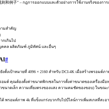
则和例子" – กฎการออกแบบและตัวอย่างการใช้งานจริงของการสร้างพ
ความสำคัญ
ๆ
บมากเกินไป
คคล ผลิตภัณฑ์ ภูมิทัศน์ และอื่นๆ
AI
#
ังตั้งเป้าหมายที่ 4096 × 2160 สำหรับ DCI-4K เมื่อสร้างพรอมต์ภา
รอมต์ คุณต้องตั้งค่าขนาดพิกเซลในการตั้งค่าขนาดของเครื่องมือหร
ื้นผิวขนาดเล็ก ความเที่ยงตรงของแสง ความคมชัดของขอบ) ในขณะ
รอมต์ภาพ 4k ที่แข็งแกร่งบวกกับไปป์ไลน์การเพิ่มสเกลที่สะอาดมัก