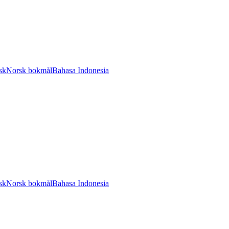
sk
Norsk bokmål
Bahasa Indonesia
sk
Norsk bokmål
Bahasa Indonesia