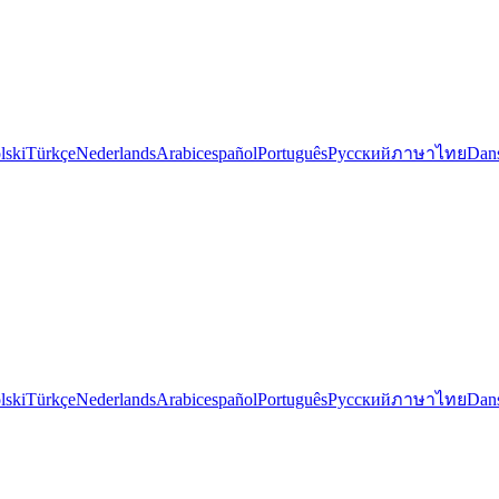
lski
Türkçe
Nederlands
Arabic
español
Português
Русский
ภาษาไทย
Dan
lski
Türkçe
Nederlands
Arabic
español
Português
Русский
ภาษาไทย
Dan