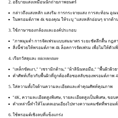
อธิบายแสงเหมือนนักถ่ายภาพยนตร์
กล่าวถึงแสงหลัก แสงริม การกระจายแสง การสะท้อน อุณหภ
ในพรอมต์ภาพ 4k ของคุณ ให้ระบุ "แสงหลักอ่อนๆ จากด้านซ
ใช้ภาษาของกล้องและองค์ประกอบ
"ภาพมุมต่ำ การจัดเฟรมแบบสมมาตร ระยะชัดลึกตื้น กฎส
สิ่งนี้ช่วยให้พรอมต์ภาพ 4k ล็อคการจัดเฟรม เพื่อไม่ให้ตั
เรียกวัสดุและ microtexture
"เหล็กขัดเงา," "เซรามิกด้าน," "ผ้าลินินทอมือ," "พื้นผิวผิ
คำศัพท์เกี่ยวกับพื้นผิวที่ถูกต้องคือซอสลับของพรอมต์ภาพ 4
ใส่ความตั้งใจด้านความละเอียดและคำคุณศัพท์คุณภาพ
"4K, ความละเอียดสูงพิเศษ, รายละเอียดสูงเป็นพิเศษ, ขอบ
คำเหล่านี้ทำให้โมเดลเอนเอียงไปทางความคมชัดที่พรอมต
ใช้พรอมต์เชิงลบที่แข็งแกร่ง