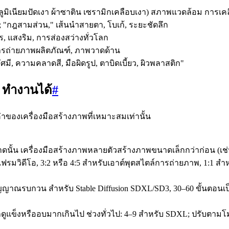
ูมิเนียมปัดเงา ผ้าซาติน เซรามิกเคลือบเงา) สภาพแวดล้อม การเค
์; "กฎสามส่วน," เส้นนำสายตา, โบเก้, ระยะชัดลึก
ร, แสงริม, การส่องสว่างทั่วโลก
ารถ่ายภาพผลิตภัณฑ์, ภาพวาดด้าน
ี, ความคลาดสี, มือผิดรูป, ตาบิดเบี้ยว, ผิวพลาสติก"
K ทำงานได้
#
่าของเครื่องมือสร้างภาพที่เหมาะสมเท่านั้น
ขนาดนั้น เครื่องมือสร้างภาพหลายตัวสร้างภาพขนาดเล็กกว่าก่อน (เช่
บเฟรมวิดีโอ, 3:2 หรือ 4:5 สำหรับเอาต์พุตสไตล์การถ่ายภาพ, 1:1 
ญญาณรบกวน สำหรับ Stable Diffusion SDXL/SD3, 30–60 ขั้นตอนเป
รถดูแข็งหรืออบมากเกินไป ช่วงทั่วไป: 4–9 สำหรับ SDXL; ปรับตาม