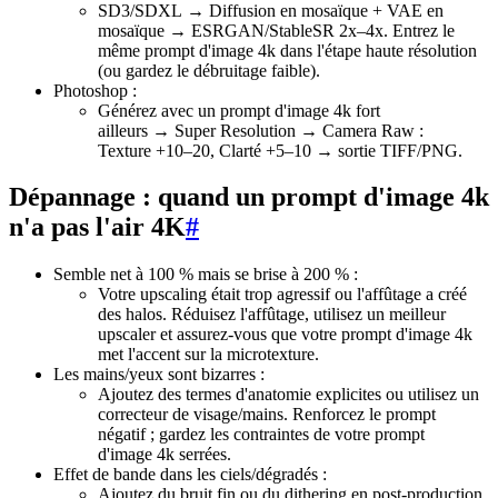
SD3/SDXL → Diffusion en mosaïque + VAE en
mosaïque → ESRGAN/StableSR 2x–4x. Entrez le
même prompt d'image 4k dans l'étape haute résolution
(ou gardez le débruitage faible).
Photoshop :
Générez avec un prompt d'image 4k fort
ailleurs → Super Resolution → Camera Raw :
Texture +10–20, Clarté +5–10 → sortie TIFF/PNG.
Dépannage : quand un prompt d'image 4k
n'a pas l'air 4K
#
Semble net à 100 % mais se brise à 200 % :
Votre upscaling était trop agressif ou l'affûtage a créé
des halos. Réduisez l'affûtage, utilisez un meilleur
upscaler et assurez-vous que votre prompt d'image 4k
met l'accent sur la microtexture.
Les mains/yeux sont bizarres :
Ajoutez des termes d'anatomie explicites ou utilisez un
correcteur de visage/mains. Renforcez le prompt
négatif ; gardez les contraintes de votre prompt
d'image 4k serrées.
Effet de bande dans les ciels/dégradés :
Ajoutez du bruit fin ou du dithering en post-production.