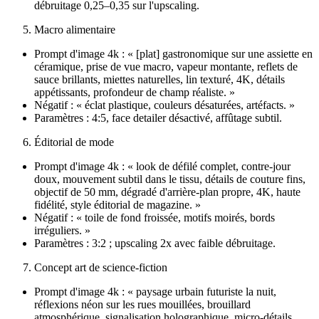
débruitage 0,25–0,35 sur l'upscaling.
Macro alimentaire
Prompt d'image 4k : « [plat] gastronomique sur une assiette en
céramique, prise de vue macro, vapeur montante, reflets de
sauce brillants, miettes naturelles, lin texturé, 4K, détails
appétissants, profondeur de champ réaliste. »
Négatif : « éclat plastique, couleurs désaturées, artéfacts. »
Paramètres : 4:5, face detailer désactivé, affûtage subtil.
Éditorial de mode
Prompt d'image 4k : « look de défilé complet, contre-jour
doux, mouvement subtil dans le tissu, détails de couture fins,
objectif de 50 mm, dégradé d'arrière-plan propre, 4K, haute
fidélité, style éditorial de magazine. »
Négatif : « toile de fond froissée, motifs moirés, bords
irréguliers. »
Paramètres : 3:2 ; upscaling 2x avec faible débruitage.
Concept art de science-fiction
Prompt d'image 4k : « paysage urbain futuriste la nuit,
réflexions néon sur les rues mouillées, brouillard
atmosphérique, signalisation holographique, micro-détails