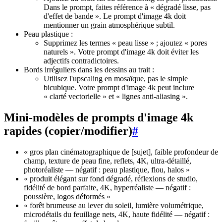
Dans le prompt, faites référence à « dégradé lisse, pas
d'effet de bande ». Le prompt d'image 4k doit
mentionner un grain atmosphérique subtil.
Peau plastique :
Supprimez les termes « peau lisse » ; ajoutez « pores
naturels ». Votre prompt d'image 4k doit éviter les
adjectifs contradictoires.
Bords irréguliers dans les dessins au trait :
Utilisez l'upscaling en mosaïque, pas le simple
bicubique. Votre prompt d'image 4k peut inclure
« clarté vectorielle » et « lignes anti-aliasing ».
Mini-modèles de prompts d'image 4k
rapides (copier/modifier)
#
« gros plan cinématographique de [sujet], faible profondeur de
champ, texture de peau fine, reflets, 4K, ultra-détaillé,
photoréaliste — négatif : peau plastique, flou, halos »
« produit élégant sur fond dégradé, réflexions de studio,
fidélité de bord parfaite, 4K, hyperréaliste — négatif :
poussière, logos déformés »
« forêt brumeuse au lever du soleil, lumière volumétrique,
microdétails du feuillage nets, 4K, haute fidélité — négatif :