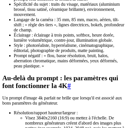
Spécificité du sujet : traits du visage, matériaux (aluminium
brossé, tissu satiné, céramique brillante), environnement,
mouvement.
Langage de la caméra : 35 mm, 85 mm, macro, aérien, tilt-
shift ; « règle des tiers », lignes directrices, bokeh, profondeur
de champ.
Éclairage : éclairage à trois points, softbox, heure dorée,
lumière volumétrique, contre-jour, illumination globale.
Style : photoréaliste, hyperréalisme, cinématographique,
éditorial, photographie de produits, matte painting.
Prompt négatif : « flou, basse résolution, bruit, halos,
aberration chromatique, mains déformées, yeux déformés,
peau plastique. »
Au-delà du prompt : les paramètres qui
font fonctionner la 4K
#
Un prompt d'image 4k parfait ne brille que lorsqu'il est associé aux
bons paramètres du générateur.
Résolution/rapport hauteur/largeur :
Visez 3840x2160 (16:9) ou mettez à l'échelle. De
nombreux générateurs créent d'abord des images plus