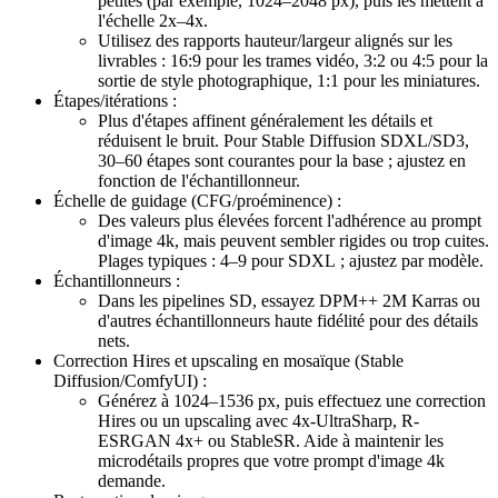
petites (par exemple, 1024–2048 px), puis les mettent à
l'échelle 2x–4x.
Utilisez des rapports hauteur/largeur alignés sur les
livrables : 16:9 pour les trames vidéo, 3:2 ou 4:5 pour la
sortie de style photographique, 1:1 pour les miniatures.
Étapes/itérations :
Plus d'étapes affinent généralement les détails et
réduisent le bruit. Pour Stable Diffusion SDXL/SD3,
30–60 étapes sont courantes pour la base ; ajustez en
fonction de l'échantillonneur.
Échelle de guidage (CFG/proéminence) :
Des valeurs plus élevées forcent l'adhérence au prompt
d'image 4k, mais peuvent sembler rigides ou trop cuites.
Plages typiques : 4–9 pour SDXL ; ajustez par modèle.
Échantillonneurs :
Dans les pipelines SD, essayez DPM++ 2M Karras ou
d'autres échantillonneurs haute fidélité pour des détails
nets.
Correction Hires et upscaling en mosaïque (Stable
Diffusion/ComfyUI) :
Générez à 1024–1536 px, puis effectuez une correction
Hires ou un upscaling avec 4x-UltraSharp, R-
ESRGAN 4x+ ou StableSR. Aide à maintenir les
microdétails propres que votre prompt d'image 4k
demande.