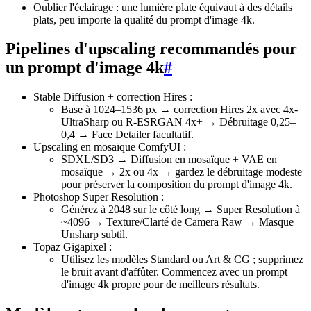
Oublier l'éclairage : une lumière plate équivaut à des détails
plats, peu importe la qualité du prompt d'image 4k.
Pipelines d'upscaling recommandés pour
un prompt d'image 4k
#
Stable Diffusion + correction Hires :
Base à 1024–1536 px → correction Hires 2x avec 4x-
UltraSharp ou R-ESRGAN 4x+ → Débruitage 0,25–
0,4 → Face Detailer facultatif.
Upscaling en mosaïque ComfyUI :
SDXL/SD3 → Diffusion en mosaïque + VAE en
mosaïque → 2x ou 4x → gardez le débruitage modeste
pour préserver la composition du prompt d'image 4k.
Photoshop Super Resolution :
Générez à 2048 sur le côté long → Super Resolution à
~4096 → Texture/Clarté de Camera Raw → Masque
Unsharp subtil.
Topaz Gigapixel :
Utilisez les modèles Standard ou Art & CG ; supprimez
le bruit avant d'affûter. Commencez avec un prompt
d'image 4k propre pour de meilleurs résultats.