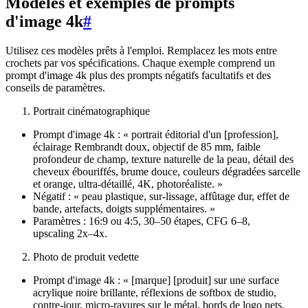
Modèles et exemples de prompts
d'image 4k
#
Utilisez ces modèles prêts à l'emploi. Remplacez les mots entre
crochets par vos spécifications. Chaque exemple comprend un
prompt d'image 4k plus des prompts négatifs facultatifs et des
conseils de paramètres.
Portrait cinématographique
Prompt d'image 4k : « portrait éditorial d'un [profession],
éclairage Rembrandt doux, objectif de 85 mm, faible
profondeur de champ, texture naturelle de la peau, détail des
cheveux ébouriffés, brume douce, couleurs dégradées sarcelle
et orange, ultra-détaillé, 4K, photoréaliste. »
Négatif : « peau plastique, sur-lissage, affûtage dur, effet de
bande, artefacts, doigts supplémentaires. »
Paramètres : 16:9 ou 4:5, 30–50 étapes, CFG 6–8,
upscaling 2x–4x.
Photo de produit vedette
Prompt d'image 4k : « [marque] [produit] sur une surface
acrylique noire brillante, réflexions de softbox de studio,
contre-jour, micro-rayures sur le métal, bords de logo nets,