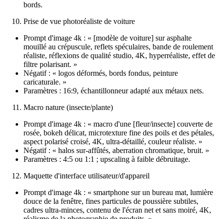
bords.
Prise de vue photoréaliste de voiture
Prompt d'image 4k : « [modèle de voiture] sur asphalte
mouillé au crépuscule, reflets spéculaires, bande de roulement
réaliste, réflexions de qualité studio, 4K, hyperréaliste, effet de
filtre polarisant. »
Négatif : « logos déformés, bords fondus, peinture
caricaturale. »
Paramètres : 16:9, échantillonneur adapté aux métaux nets.
Macro nature (insecte/plante)
Prompt d'image 4k : « macro d'une [fleur/insecte] couverte de
rosée, bokeh délicat, microtexture fine des poils et des pétales,
aspect polarisé croisé, 4K, ultra-détaillé, couleur réaliste. »
Négatif : « halos sur-affûtés, aberration chromatique, bruit. »
Paramètres : 4:5 ou 1:1 ; upscaling à faible débruitage.
Maquette d'interface utilisateur/d'appareil
Prompt d'image 4k : « smartphone sur un bureau mat, lumière
douce de la fenêtre, fines particules de poussière subtiles,
cadres ultra-minces, contenu de l'écran net et sans moiré, 4K,
réalisme de la photographie de produits. »