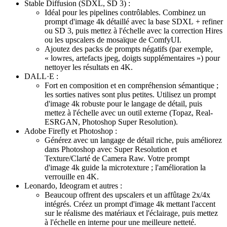
Stable Diffusion (SDXL, SD 3) :
Idéal pour les pipelines contrôlables. Combinez un
prompt d'image 4k détaillé avec la base SDXL + refiner
ou SD 3, puis mettez à l'échelle avec la correction Hires
ou les upscalers de mosaïque de ComfyUI.
Ajoutez des packs de prompts négatifs (par exemple,
« lowres, artefacts jpeg, doigts supplémentaires ») pour
nettoyer les résultats en 4K.
DALL·E :
Fort en composition et en compréhension sémantique ;
les sorties natives sont plus petites. Utilisez un prompt
d'image 4k robuste pour le langage de détail, puis
mettez à l'échelle avec un outil externe (Topaz, Real-
ESRGAN, Photoshop Super Resolution).
Adobe Firefly et Photoshop :
Générez avec un langage de détail riche, puis améliorez
dans Photoshop avec Super Resolution et
Texture/Clarté de Camera Raw. Votre prompt
d'image 4k guide la microtexture ; l'amélioration la
verrouille en 4K.
Leonardo, Ideogram et autres :
Beaucoup offrent des upscalers et un affûtage 2x/4x
intégrés. Créez un prompt d'image 4k mettant l'accent
sur le réalisme des matériaux et l'éclairage, puis mettez
à l'échelle en interne pour une meilleure netteté.