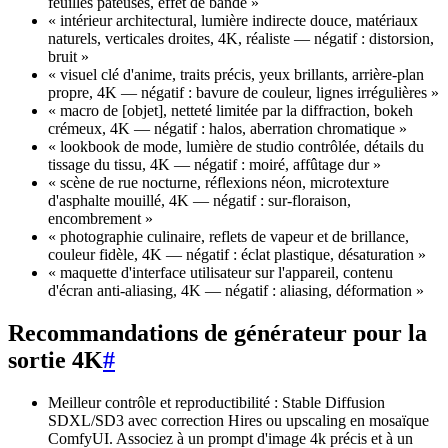
feuilles pâteuses, effet de bande »
« intérieur architectural, lumière indirecte douce, matériaux
naturels, verticales droites, 4K, réaliste — négatif : distorsion,
bruit »
« visuel clé d'anime, traits précis, yeux brillants, arrière-plan
propre, 4K — négatif : bavure de couleur, lignes irrégulières »
« macro de [objet], netteté limitée par la diffraction, bokeh
crémeux, 4K — négatif : halos, aberration chromatique »
« lookbook de mode, lumière de studio contrôlée, détails du
tissage du tissu, 4K — négatif : moiré, affûtage dur »
« scène de rue nocturne, réflexions néon, microtexture
d'asphalte mouillé, 4K — négatif : sur-floraison,
encombrement »
« photographie culinaire, reflets de vapeur et de brillance,
couleur fidèle, 4K — négatif : éclat plastique, désaturation »
« maquette d'interface utilisateur sur l'appareil, contenu
d'écran anti-aliasing, 4K — négatif : aliasing, déformation »
Recommandations de générateur pour la
sortie 4K
#
Meilleur contrôle et reproductibilité : Stable Diffusion
SDXL/SD3 avec correction Hires ou upscaling en mosaïque
ComfyUI. Associez à un prompt d'image 4k précis et à un