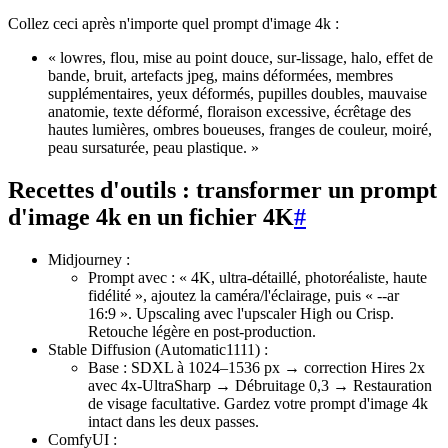
Collez ceci après n'importe quel prompt d'image 4k :
« lowres, flou, mise au point douce, sur-lissage, halo, effet de
bande, bruit, artefacts jpeg, mains déformées, membres
supplémentaires, yeux déformés, pupilles doubles, mauvaise
anatomie, texte déformé, floraison excessive, écrêtage des
hautes lumières, ombres boueuses, franges de couleur, moiré,
peau sursaturée, peau plastique. »
Recettes d'outils : transformer un prompt
d'image 4k en un fichier 4K
#
Midjourney :
Prompt avec : « 4K, ultra-détaillé, photoréaliste, haute
fidélité », ajoutez la caméra/l'éclairage, puis « --ar
16:9 ». Upscaling avec l'upscaler High ou Crisp.
Retouche légère en post-production.
Stable Diffusion (Automatic1111) :
Base : SDXL à 1024–1536 px → correction Hires 2x
avec 4x-UltraSharp → Débruitage 0,3 → Restauration
de visage facultative. Gardez votre prompt d'image 4k
intact dans les deux passes.
ComfyUI :