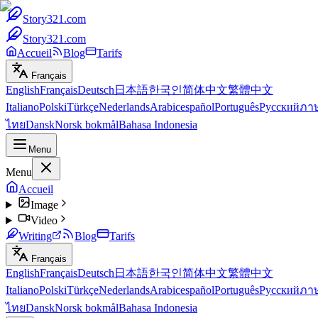
Story321.com
Story321.com
Accueil
Blog
Tarifs
Français
English
Français
Deutsch
日本語
한국인
简体中文
繁體中文
Italiano
Polski
Türkçe
Nederlands
Arabic
español
Português
Русский
ภา
ไทย
Dansk
Norsk bokmål
Bahasa Indonesia
Menu
Menu
Accueil
Image
Video
Writing
Blog
Tarifs
Français
English
Français
Deutsch
日本語
한국인
简体中文
繁體中文
Italiano
Polski
Türkçe
Nederlands
Arabic
español
Português
Русский
ภา
ไทย
Dansk
Norsk bokmål
Bahasa Indonesia