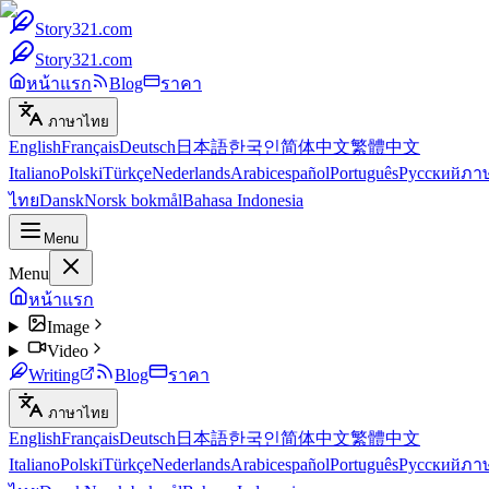
Story321.com
Story321.com
หน้าแรก
Blog
ราคา
ภาษาไทย
English
Français
Deutsch
日本語
한국인
简体中文
繁體中文
Italiano
Polski
Türkçe
Nederlands
Arabic
español
Português
Русский
ภา
ไทย
Dansk
Norsk bokmål
Bahasa Indonesia
Menu
Menu
หน้าแรก
Image
Video
Writing
Blog
ราคา
ภาษาไทย
English
Français
Deutsch
日本語
한국인
简体中文
繁體中文
Italiano
Polski
Türkçe
Nederlands
Arabic
español
Português
Русский
ภา