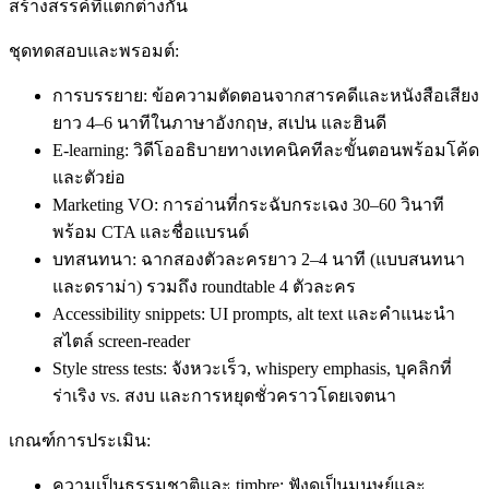
สร้างสรรค์ที่แตกต่างกัน
ชุดทดสอบและพรอมต์:
การบรรยาย: ข้อความตัดตอนจากสารคดีและหนังสือเสียง
ยาว 4–6 นาทีในภาษาอังกฤษ, สเปน และฮินดี
E‑learning: วิดีโออธิบายทางเทคนิคทีละขั้นตอนพร้อมโค้ด
และตัวย่อ
Marketing VO: การอ่านที่กระฉับกระเฉง 30–60 วินาที
พร้อม CTA และชื่อแบรนด์
บทสนทนา: ฉากสองตัวละครยาว 2–4 นาที (แบบสนทนา
และดราม่า) รวมถึง roundtable 4 ตัวละคร
Accessibility snippets: UI prompts, alt text และคำแนะนำ
สไตล์ screen‑reader
Style stress tests: จังหวะเร็ว, whispery emphasis, บุคลิกที่
ร่าเริง vs. สงบ และการหยุดชั่วคราวโดยเจตนา
เกณฑ์การประเมิน:
ความเป็นธรรมชาติและ timbre: ฟังดูเป็นมนุษย์และ