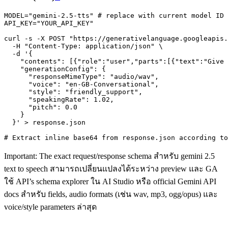
MODEL="gemini-2.5-tts" # replace with current model ID

API_KEY="YOUR_API_KEY"

curl -s -X POST "https://generativelanguage.googleapis.
  -H "Content-Type: application/json" \

  -d '{

    "contents": [{"role":"user","parts":[{"text":"Give 
    "generationConfig": {

      "responseMimeType": "audio/wav",

      "voice": "en-GB-Conversational",

      "style": "friendly_support",

      "speakingRate": 1.02,

      "pitch": 0.0

    }

  }' > response.json

Important: The exact request/response schema สำหรับ gemini 2.5
text to speech สามารถเปลี่ยนแปลงได้ระหว่าง preview และ GA
ใช้ API’s schema explorer ใน AI Studio หรือ official Gemini API
docs สำหรับ fields, audio formats (เช่น wav, mp3, ogg/opus) และ
voice/style parameters ล่าสุด