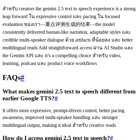
สำหรับ creators the gemini 2.5 text to speech experience is a strong
leap forward ใน expressive control และ pacing ใน focused
evaluation ของเรา—重点评测生成的结果—the model
consistently delivered human‑like narration, adaptable styles และ
credible multi‑speaker dialogue ด้วย artifacts ที่น้อยลง และ better
multilingual reads Add straightforward access ผ่าน AI Studio และ
the Gemini API และ it’s a compelling choice สำหรับ video,
learning, podcast และ product voice workflows
FAQs
#
What makes gemini 2.5 text to speech different from
earlier Google TTS?
#
It offers more expressive, prompt‑driven control, better pacing
awareness, improved multi‑speaker handling และ stronger
multilingual output, making it ideal สำหรับ creative reads
How do I access gemini 2.5 text to speech?
#