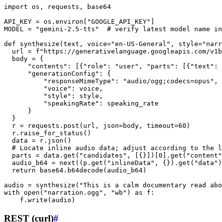
import os, requests, base64

API_KEY = os.environ["GOOGLE_API_KEY"]

MODEL = "gemini-2.5-tts"  # verify latest model name in
def synthesize(text, voice="en-US-General", style="narr
  url = f"https://generativelanguage.googleapis.com/v1b
  body = {

      "contents": [{"role": "user", "parts": [{"text": 
      "generationConfig": {

          "responseMimeType": "audio/ogg;codecs=opus",

          "voice": voice,

          "style": style,

          "speakingRate": speaking_rate

      }

  }

  r = requests.post(url, json=body, timeout=60)

  r.raise_for_status()

  data = r.json()

  # Locate inline audio data; adjust according to the l
  parts = data.get("candidates", [{}])[0].get("content"
  audio_b64 = next((p.get("inlineData", {}).get("data")
  return base64.b64decode(audio_b64)

audio = synthesize("This is a calm documentary read abo
with open("narration.ogg", "wb") as f:

REST (curl)
#