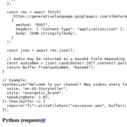
  };

  const res = await fetch(

    `https://generativelanguage.googleapis.com/v1beta/m
    {

      method: "POST",

      headers: { "Content-Type": "application/json" },

      body: JSON.stringify(body),

    }

  );

  const json = await res.json();

  // Audio may be returned as a base64 field depending 
  const audioB64 = json?.candidates?.[0]?.content?.part
  return Buffer.from(audioB64, "base64");

}

// Example:

synthesize("Welcome to our channel! New videos every Tu
  voice: "en-US-Storyteller",

  style: "energetic_brand",

  speakingRate: 1.05,

}).then(buffer => {

  require("fs").writeFileSync("voiceover.wav", buffer);

Python (requests)
#