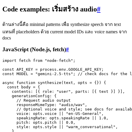
Code examples: เริ่มสร้าง audio
#
ด้านล่างนี้คือ minimal patterns เพื่อ synthesize speech จาก text
แทนที่ placeholders ด้วย current model IDs และ voice names จาก
docs
JavaScript (Node.js, fetch)
#
import fetch from "node-fetch";

const API_KEY = process.env.GOOGLE_API_KEY;

const MODEL = "gemini-2.5-tts"; // check docs for the l
async function synthesize(text, opts = {}) {

  const body = {

    contents: [{ role: "user", parts: [{ text }] }],

    generationConfig: {

      // Request audio output

      responseMimeType: "audio/wav",

      // Optional voice and style; see docs for availab
      voice: opts.voice || "en-US-General",

      speakingRate: opts.speakingRate || 1.0,

      pitch: opts.pitch || 0.0,

      style: opts.style || "warm_conversational",

    },
