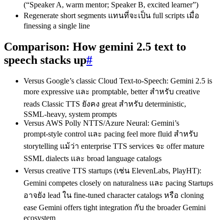
(“Speaker A, warm mentor; Speaker B, excited learner”)
Regenerate short segments แทนที่จะเป็น full scripts เมื่อ
finessing a single line
Comparison: How gemini 2.5 text to
speech stacks up
#
Versus Google’s classic Cloud Text‑to‑Speech: Gemini 2.5 is
more expressive และ promptable, better สำหรับ creative
reads Classic TTS ยังคง great สำหรับ deterministic,
SSML‑heavy, system prompts
Versus AWS Polly NTTS/Azure Neural: Gemini’s
prompt‑style control และ pacing feel more fluid สำหรับ
storytelling แม้ว่า enterprise TTS services จะ offer mature
SSML dialects และ broad language catalogs
Versus creative TTS startups (เช่น ElevenLabs, PlayHT):
Gemini competes closely on naturalness และ pacing Startups
อาจยัง lead ใน fine‑tuned character catalogs หรือ cloning
ease Gemini offers tight integration กับ the broader Gemini
ecosystem