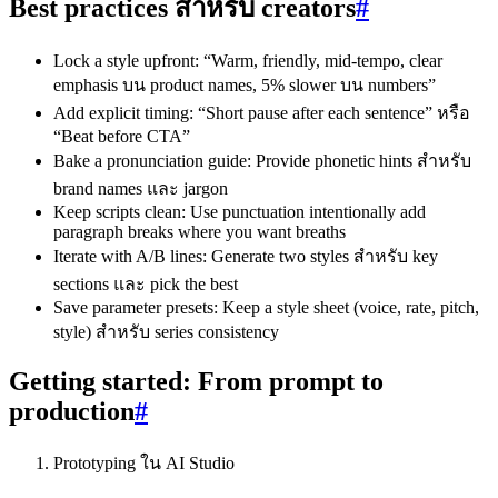
Best practices สำหรับ creators
#
Lock a style upfront: “Warm, friendly, mid‑tempo, clear
emphasis บน product names, 5% slower บน numbers”
Add explicit timing: “Short pause after each sentence” หรือ
“Beat before CTA”
Bake a pronunciation guide: Provide phonetic hints สำหรับ
brand names และ jargon
Keep scripts clean: Use punctuation intentionally add
paragraph breaks where you want breaths
Iterate with A/B lines: Generate two styles สำหรับ key
sections และ pick the best
Save parameter presets: Keep a style sheet (voice, rate, pitch,
style) สำหรับ series consistency
Getting started: From prompt to
production
#
Prototyping ใน AI Studio