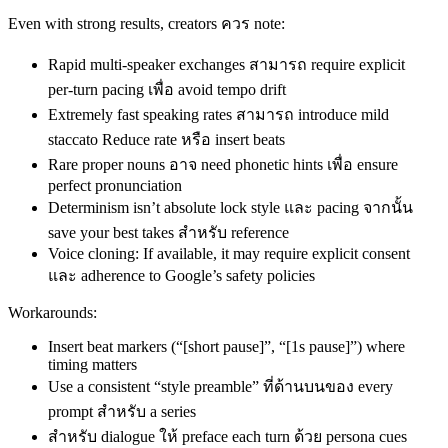
Even with strong results, creators ควร note:
Rapid multi‑speaker exchanges สามารถ require explicit
per‑turn pacing เพื่อ avoid tempo drift
Extremely fast speaking rates สามารถ introduce mild
staccato Reduce rate หรือ insert beats
Rare proper nouns อาจ need phonetic hints เพื่อ ensure
perfect pronunciation
Determinism isn’t absolute lock style และ pacing จากนั้น
save your best takes สำหรับ reference
Voice cloning: If available, it may require explicit consent
และ adherence to Google’s safety policies
Workarounds:
Insert beat markers (“[short pause]”, “[1s pause]”) where
timing matters
Use a consistent “style preamble” ที่ด้านบนของ every
prompt สำหรับ a series
สำหรับ dialogue ให้ preface each turn ด้วย persona cues