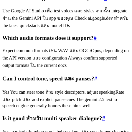
Use Google AI Studio เพื่อ test voices และ styles จากนั้น integrate
ผ่าน the Gemini API ใน app ของคุณ Check ai.google.dev สำหรับ
the latest quickstarts และ model IDs
Which audio formats does it support?
#
Expect common formats เช่น WAV และ OGG/Opus, depending on
the API version และ configuration Always confirm supported
output formats ใน the current docs
Can I control tone, speed และ pauses?
#
Yes You can steer tone ด้วย style descriptors, adjust speakingRate
และ pitch และ add explicit pause cues The gemini 2.5 text to
speech engine generally honors these hints well
Is it good สำหรับ multi‑speaker dialogue?
#
Yes, particularly when you label speakers และ specify per‑character