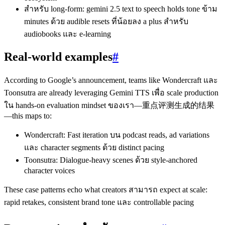
สำหรับ long‑form: gemini 2.5 text to speech holds tone ข้าม
minutes ด้วย audible resets ที่น้อยลง a plus สำหรับ
audiobooks และ e‑learning
Real‑world examples
#
According to Google’s announcement, teams like Wondercraft และ
Toonsutra are already leveraging Gemini TTS เพื่อ scale production
ใน hands‑on evaluation mindset ของเรา—重点评测生成的结果
—this maps to:
Wondercraft: Fast iteration บน podcast reads, ad variations
และ character segments ด้วย distinct pacing
Toonsutra: Dialogue‑heavy scenes ด้วย style‑anchored
character voices
These case patterns echo what creators สามารถ expect at scale:
rapid retakes, consistent brand tone และ controllable pacing