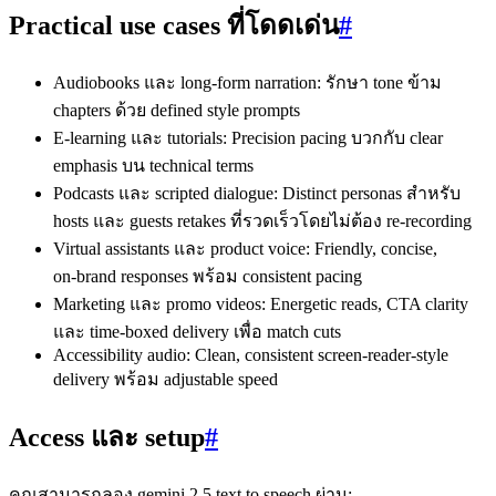
Practical use cases ที่โดดเด่น
#
Audiobooks และ long‑form narration: รักษา tone ข้าม
chapters ด้วย defined style prompts
E‑learning และ tutorials: Precision pacing บวกกับ clear
emphasis บน technical terms
Podcasts และ scripted dialogue: Distinct personas สำหรับ
hosts และ guests retakes ที่รวดเร็วโดยไม่ต้อง re‑recording
Virtual assistants และ product voice: Friendly, concise,
on‑brand responses พร้อม consistent pacing
Marketing และ promo videos: Energetic reads, CTA clarity
และ time‑boxed delivery เพื่อ match cuts
Accessibility audio: Clean, consistent screen‑reader‑style
delivery พร้อม adjustable speed
Access และ setup
#
คุณสามารถลอง gemini 2.5 text to speech ผ่าน: