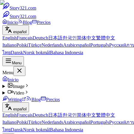
Story321.com
Story321.com
Inicio
Blog
Precios
español
English
Français
Deutsch
日本語
한국인
简体中文
繁體中文
Italiano
Polski
Türkçe
Nederlands
Arabic
español
Português
Русский
ภา
ไทย
Dansk
Norsk bokmål
Bahasa Indonesia
Menu
Menu
Inicio
Image
Video
Writing
Blog
Precios
español
English
Français
Deutsch
日本語
한국인
简体中文
繁體中文
Italiano
Polski
Türkçe
Nederlands
Arabic
español
Português
Русский
ภา
ไทย
Dansk
Norsk bokmål
Bahasa Indonesia