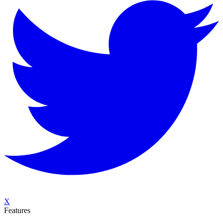
X
Features