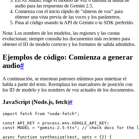
En AI Studio, elige el modelo de voz o habilita la salida de
audio para las respuestas de Gemini 2.5.
Comienza con el inicio rápido de "síntesis de voz" para
obtener una vista previa de las voces y los parámetros.
Pasa al código usando la API de Gemini o tu SDK preferido.
Nota: Los nombres de los modelos, las regiones y las cuotas
evolucionan; siempre consulta los documentos más recientes para
obtener el ID de modelo correcto y los formatos de salida admitidos.
Ejemplos de código: Comienza a generar
audio
#
A continuación, se muestran patrones mínimos para sintetizar el
habla a partir del texto. Reemplaza los marcadores de posición con
los ID de modelo y los nombres de voz actuales de los documentos.
JavaScript (Node.js, fetch)
#
import fetch from "node-fetch";

const API_KEY = process.env.GOOGLE_API_KEY;

const MODEL = "gemini-2.5-tts"; // check docs for the l
async function synthesize(text, opts = {}) {
