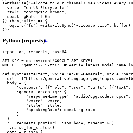
synthesize("Welcome to our channel! New videos every Tu
  voice: "en-US-Storyteller",

  style: "energetic_brand",

  speakingRate: 1.05,

}).then(buffer => {

  require("fs").writeFileSync("voiceover.wav", buffer);

Python (requests)
#
import os, requests, base64

API_KEY = os.environ["GOOGLE_API_KEY"]

MODEL = "gemini-2.5-tts"  # verify latest model name in
def synthesize(text, voice="en-US-General", style="narr
  url = f"https://generativelanguage.googleapis.com/v1b
  body = {

      "contents": [{"role": "user", "parts": [{"text": 
      "generationConfig": {

          "responseMimeType": "audio/ogg;codecs=opus",

          "voice": voice,

          "style": style,

          "speakingRate": speaking_rate

      }

  }

  r = requests.post(url, json=body, timeout=60)

  r.raise_for_status()

  data = r.json()
