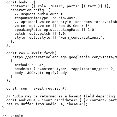
  const body = {

    contents: [{ role: "user", parts: [{ text }] }],

    generationConfig: {

      // Request audio output

      responseMimeType: "audio/wav",

      // Optional voice and style; see docs for availab
      voice: opts.voice || "en-US-General",

      speakingRate: opts.speakingRate || 1.0,

      pitch: opts.pitch || 0.0,

      style: opts.style || "warm_conversational",

    },

  };

  const res = await fetch(

    `https://generativelanguage.googleapis.com/v1beta/m
    {

      method: "POST",

      headers: { "Content-Type": "application/json" },

      body: JSON.stringify(body),

    }

  );

  const json = await res.json();

  // Audio may be returned as a base64 field depending 
  const audioB64 = json?.candidates?.[0]?.content?.part
  return Buffer.from(audioB64, "base64");

}

// Example:
