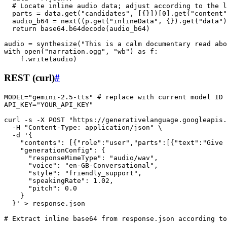
  # Locate inline audio data; adjust according to the l
  parts = data.get("candidates", [{}])[0].get("content"
  audio_b64 = next((p.get("inlineData", {}).get("data")
  return base64.b64decode(audio_b64)

audio = synthesize("This is a calm documentary read abo
with open("narration.ogg", "wb") as f:

REST (curl)
#
MODEL="gemini-2.5-tts" # replace with current model ID

API_KEY="YOUR_API_KEY"

curl -s -X POST "https://generativelanguage.googleapis.
  -H "Content-Type: application/json" \

  -d '{

    "contents": [{"role":"user","parts":[{"text":"Give 
    "generationConfig": {

      "responseMimeType": "audio/wav",

      "voice": "en-GB-Conversational",

      "style": "friendly_support",

      "speakingRate": 1.02,

      "pitch": 0.0

    }

  }' > response.json
