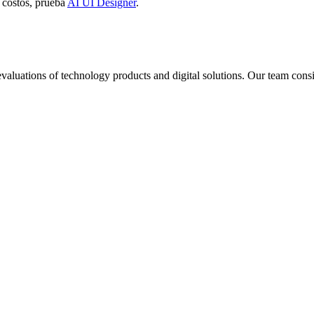
s costos, prueba
AI UI Designer
.
aluations of technology products and digital solutions. Our team consis