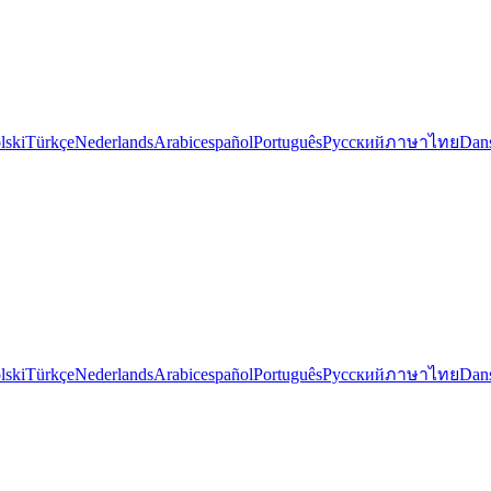
lski
Türkçe
Nederlands
Arabic
español
Português
Русский
ภาษาไทย
Dan
lski
Türkçe
Nederlands
Arabic
español
Português
Русский
ภาษาไทย
Dan