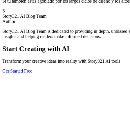
Si tú también estás agobiado por los largos ciclos de diseño y los alto
S
Story321 AI Blog Team
Author
Story321 AI Blog Team is dedicated to providing in-depth, unbiased ev
insights and helping readers make informed decisions.
Start Creating with AI
Transform your creative ideas into reality with Story321 AI tools
Get Started Free