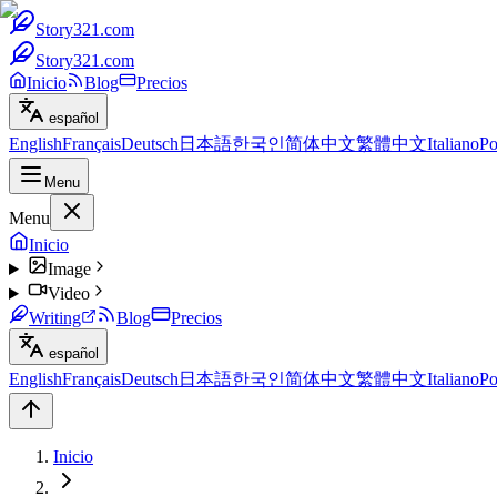
Story321.com
Story321.com
Inicio
Blog
Precios
español
English
Français
Deutsch
日本語
한국인
简体中文
繁體中文
Italiano
Po
Menu
Menu
Inicio
Image
Video
Writing
Blog
Precios
español
English
Français
Deutsch
日本語
한국인
简体中文
繁體中文
Italiano
Po
Inicio