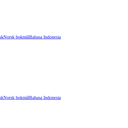
sk
Norsk bokmål
Bahasa Indonesia
sk
Norsk bokmål
Bahasa Indonesia