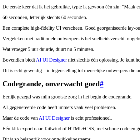
De eerste keer dat ik het gebruikte, typte ik gewoon één zin: "Maak
60 seconden, letterlijk slechts 60 seconden.
Een complete high-fidelity UI verscheen. Goed georganiseerde lay-out
Vergeleken met traditionele ontwerpers is het snelheidsverschil ongelo
Wat vroeger 5 uur duurde, duurt nu 5 minuten.
Bovendien biedt
AI UI Designer
niet slechts één oplossing. Je kunt he
Dit is echt geweldig—in tegenstelling tot menselijke ontwerpers die o
Codegrande, onverwacht goed
#
Eerlijk gezegd was mijn grootste zorg in het begin de codegrande.
AI-gegenereerde code heeft immers vaak veel problemen.
Maar de code van
AI UI Designer
is echt professioneel.
Eén klik export naar Tailwind of HTML+CSS, met schone code en goe
Dit is zo belangrijk voor ontwikkelingsteams.