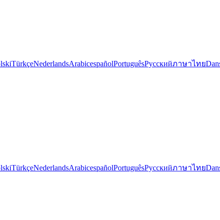
lski
Türkçe
Nederlands
Arabic
español
Português
Русский
ภาษาไทย
Dan
lski
Türkçe
Nederlands
Arabic
español
Português
Русский
ภาษาไทย
Dan