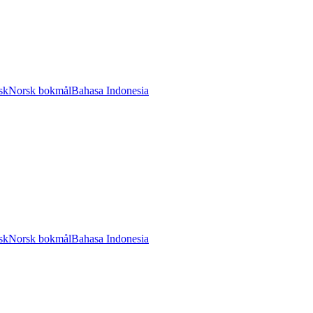
sk
Norsk bokmål
Bahasa Indonesia
sk
Norsk bokmål
Bahasa Indonesia