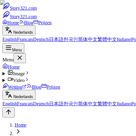
Story321.com
Story321.com
Home
Blog
Prijzen
Nederlands
English
Français
Deutsch
日本語
한국인
简体中文
繁體中文
Italiano
Po
Menu
Menu
Home
Image
Video
Writing
Blog
Prijzen
Nederlands
English
Français
Deutsch
日本語
한국인
简体中文
繁體中文
Italiano
Po
Home