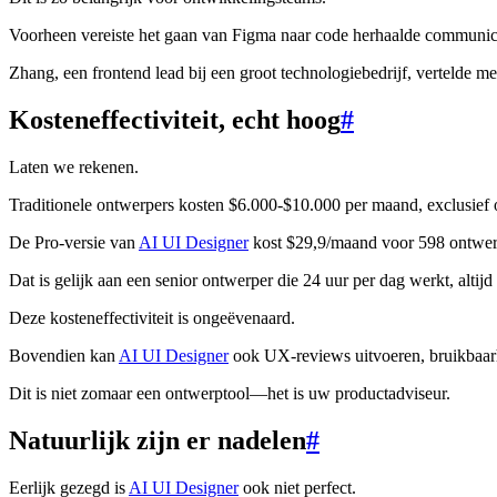
Voorheen vereiste het gaan van Figma naar code herhaalde communica
Zhang, een frontend lead bij een groot technologiebedrijf, vertelde me
Kosteneffectiviteit, echt hoog
#
Laten we rekenen.
Traditionele ontwerpers kosten $6.000-$10.000 per maand, exclusief
De Pro-versie van
AI UI Designer
kost $29,9/maand voor 598 ontwer
Dat is gelijk aan een senior ontwerper die 24 uur per dag werkt, altijd
Deze kosteneffectiviteit is ongeëvenaard.
Bovendien kan
AI UI Designer
ook UX-reviews uitvoeren, bruikbaarh
Dit is niet zomaar een ontwerptool—het is uw productadviseur.
Natuurlijk zijn er nadelen
#
Eerlijk gezegd is
AI UI Designer
ook niet perfect.