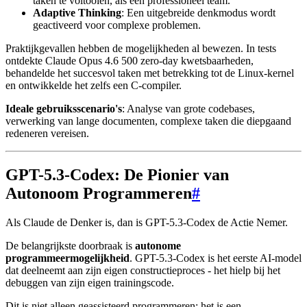
taken te voltooien, als een professioneel team.
Adaptive Thinking
: Een uitgebreide denkmodus wordt
geactiveerd voor complexe problemen.
Praktijkgevallen hebben de mogelijkheden al bewezen. In tests
ontdekte Claude Opus 4.6 500 zero-day kwetsbaarheden,
behandelde het succesvol taken met betrekking tot de Linux-kernel
en ontwikkelde het zelfs een C-compiler.
Ideale gebruiksscenario's
: Analyse van grote codebases,
verwerking van lange documenten, complexe taken die diepgaand
redeneren vereisen.
GPT-5.3-Codex: De Pionier van
Autonoom Programmeren
#
Als Claude de Denker is, dan is GPT-5.3-Codex de Actie Nemer.
De belangrijkste doorbraak is
autonome
programmeermogelijkheid
. GPT-5.3-Codex is het eerste AI-model
dat deelneemt aan zijn eigen constructieproces - het hielp bij het
debuggen van zijn eigen trainingscode.
Dit is niet alleen geassisteerd programmeren; het is een