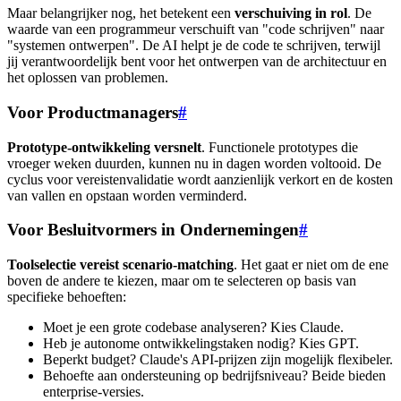
Maar belangrijker nog, het betekent een
verschuiving in rol
. De
waarde van een programmeur verschuift van "code schrijven" naar
"systemen ontwerpen". De AI helpt je de code te schrijven, terwijl
jij verantwoordelijk bent voor het ontwerpen van de architectuur en
het oplossen van problemen.
Voor Productmanagers
#
Prototype-ontwikkeling versnelt
. Functionele prototypes die
vroeger weken duurden, kunnen nu in dagen worden voltooid. De
cyclus voor vereistenvalidatie wordt aanzienlijk verkort en de kosten
van vallen en opstaan worden verminderd.
Voor Besluitvormers in Ondernemingen
#
Toolselectie vereist scenario-matching
. Het gaat er niet om de ene
boven de andere te kiezen, maar om te selecteren op basis van
specifieke behoeften:
Moet je een grote codebase analyseren? Kies Claude.
Heb je autonome ontwikkelingstaken nodig? Kies GPT.
Beperkt budget? Claude's API-prijzen zijn mogelijk flexibeler.
Behoefte aan ondersteuning op bedrijfsniveau? Beide bieden
enterprise-versies.