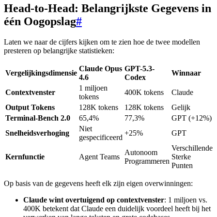
Head-to-Head: Belangrijkste Gegevens in
één Oogopslag
#
Laten we naar de cijfers kijken om te zien hoe de twee modellen
presteren op belangrijke statistieken:
Claude Opus
GPT-5.3-
Vergelijkingsdimensie
Winnaar
4.6
Codex
1 miljoen
Contextvenster
400K tokens
Claude
tokens
Output Tokens
128K tokens
128K tokens
Gelijk
Terminal-Bench 2.0
65,4%
77,3%
GPT (+12%)
Niet
Snelheidsverhoging
+25%
GPT
gespecificeerd
Verschillende
Autonoom
Kernfunctie
Agent Teams
Sterke
Programmeren
Punten
Op basis van de gegevens heeft elk zijn eigen overwinningen:
Claude wint overtuigend op contextvenster
: 1 miljoen vs.
400K betekent dat Claude een duidelijk voordeel heeft bij het