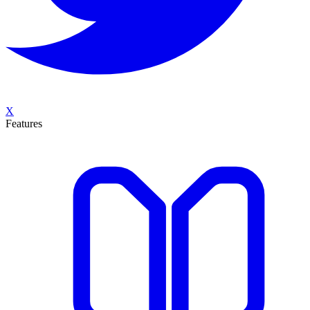
X
Features