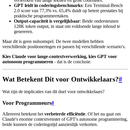
verwerken van lange teksten en grote codebases.
GPT leidt in coderingsbenchmarks
: Een Terminal-Bench
2.0 score van 77,3% vs. 65,4% duidt op betere prestaties bij
praktische programmeertaken.
Output-capaciteit is vergelijkbaar
: Beide ondersteunen
128K token output, in staat om voldoende lange inhoud te
genereren.
Maar dit is geen nulsomspel. De twee modellen hebben
verschillende positioneringen en passen bij verschillende scenario's.
Kies Claude voor lange-contextverwerking, kies GPT voor
autonoom programmeren
- dat is de conclusie.
Wat Betekent Dit voor Ontwikkelaars?
#
Wat zijn de implicaties van dit duel voor ontwikkelaars?
Voor Programmeurs
#
Allereerst betekent het
verbeterde efficiëntie
. Of het nu gaat om
Claude's enorme contextvenster of GPT's autonome programmering,
beide kunnen de coderingstijd aanzienlijk verkorten.