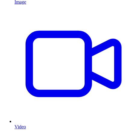
Image
Video