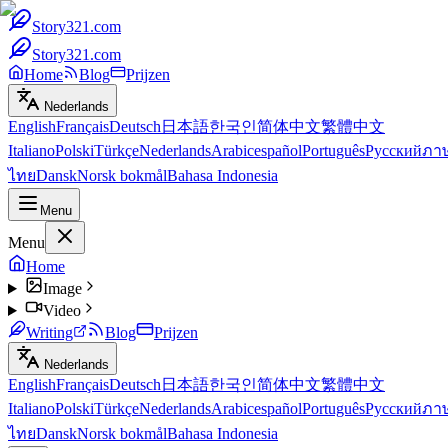
Story321.com
Story321.com
Home
Blog
Prijzen
Nederlands
English
Français
Deutsch
日本語
한국인
简体中文
繁體中文
Italiano
Polski
Türkçe
Nederlands
Arabic
español
Português
Русский
ภา
ไทย
Dansk
Norsk bokmål
Bahasa Indonesia
Menu
Menu
Home
Image
Video
Writing
Blog
Prijzen
Nederlands
English
Français
Deutsch
日本語
한국인
简体中文
繁體中文
Italiano
Polski
Türkçe
Nederlands
Arabic
español
Português
Русский
ภา
ไทย
Dansk
Norsk bokmål
Bahasa Indonesia