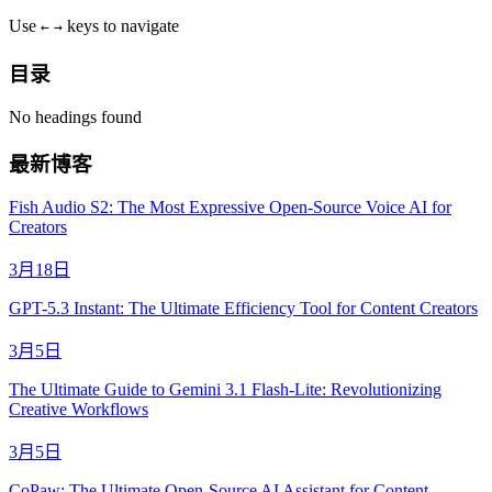
Use
keys to navigate
←
→
目录
No headings found
最新博客
Fish Audio S2: The Most Expressive Open-Source Voice AI for
Creators
3月18日
GPT-5.3 Instant: The Ultimate Efficiency Tool for Content Creators
3月5日
The Ultimate Guide to Gemini 3.1 Flash-Lite: Revolutionizing
Creative Workflows
3月5日
CoPaw: The Ultimate Open-Source AI Assistant for Content