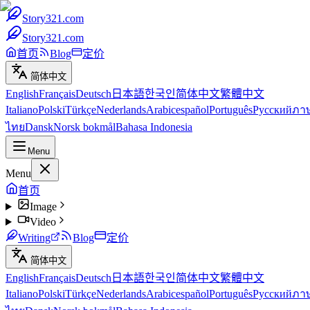
Story321.com
Story321.com
首页
Blog
定价
简体中文
English
Français
Deutsch
日本語
한국인
简体中文
繁體中文
Italiano
Polski
Türkçe
Nederlands
Arabic
español
Português
Русский
ภา
ไทย
Dansk
Norsk bokmål
Bahasa Indonesia
Menu
Menu
首页
Image
Video
Writing
Blog
定价
简体中文
English
Français
Deutsch
日本語
한국인
简体中文
繁體中文
Italiano
Polski
Türkçe
Nederlands
Arabic
español
Português
Русский
ภา