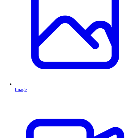
Image