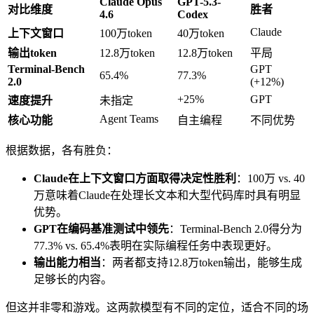
Claude Opus
GPT-5.3-
对比维度
胜者
4.6
Codex
Claude
上下文窗口
100万token
40万token
输出token
12.8万token
12.8万token
平局
Terminal-Bench
GPT
65.4%
77.3%
2.0
(+12%)
+25%
GPT
速度提升
未指定
Agent Teams
核心功能
自主编程
不同优势
根据数据，各有胜负：
Claude在上下文窗口方面取得决定性胜利
：100万 vs. 40
万意味着Claude在处理长文本和大型代码库时具有明显
优势。
GPT在编码基准测试中领先
：Terminal-Bench 2.0得分为
77.3% vs. 65.4%表明在实际编程任务中表现更好。
输出能力相当
：两者都支持12.8万token输出，能够生成
足够长的内容。
但这并非零和游戏。这两款模型有不同的定位，适合不同的场