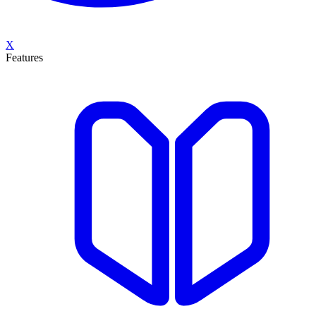
X
Features