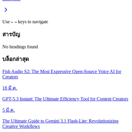
Use
keys to navigate
←
→
สารบัญ
No headings found
บล็อกล่าสุด
Fish Audio S2: The Most Expressive Open-Source Voice AI for
Creators
18 มี.ค.
GPT-5.3 Instant: The Ultimate Efficiency Tool for Content Creators
5 มี.ค.
The Ultimate Guide to Gemini 3.1 Flash-Lite: Revolutionizing
Creative Workflows