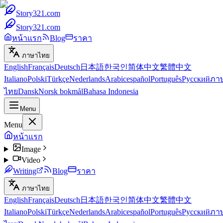
Story321.com
Story321.com
หน้าแรก
Blog
ราคา
ภาษาไทย
English
Français
Deutsch
日本語
한국인
简体中文
繁體中文
Italiano
Polski
Türkçe
Nederlands
Arabic
español
Português
Русский
ภา
ไทย
Dansk
Norsk bokmål
Bahasa Indonesia
Menu
Menu
หน้าแรก
Image
Video
Writing
Blog
ราคา
ภาษาไทย
English
Français
Deutsch
日本語
한국인
简体中文
繁體中文
Italiano
Polski
Türkçe
Nederlands
Arabic
español
Português
Русский
ภา