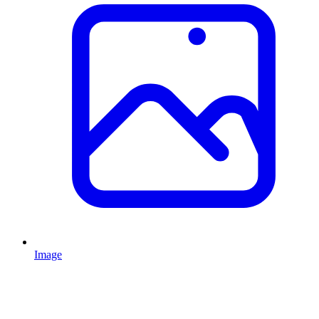
Image