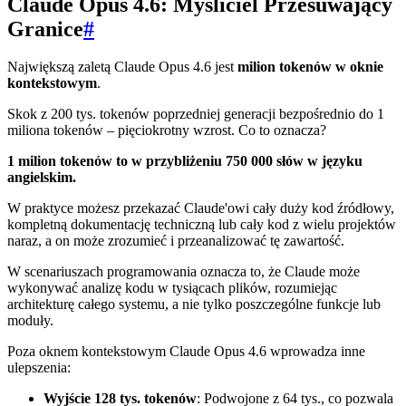
Claude Opus 4.6: Myśliciel Przesuwający
Granice
#
Największą zaletą Claude Opus 4.6 jest
milion tokenów w oknie
kontekstowym
.
Skok z 200 tys. tokenów poprzedniej generacji bezpośrednio do 1
miliona tokenów – pięciokrotny wzrost. Co to oznacza?
1 milion tokenów to w przybliżeniu 750 000 słów w języku
angielskim.
W praktyce możesz przekazać Claude'owi cały duży kod źródłowy,
kompletną dokumentację techniczną lub cały kod z wielu projektów
naraz, a on może zrozumieć i przeanalizować tę zawartość.
W scenariuszach programowania oznacza to, że Claude może
wykonywać analizę kodu w tysiącach plików, rozumiejąc
architekturę całego systemu, a nie tylko poszczególne funkcje lub
moduły.
Poza oknem kontekstowym Claude Opus 4.6 wprowadza inne
ulepszenia:
Wyjście 128 tys. tokenów
: Podwojone z 64 tys., co pozwala