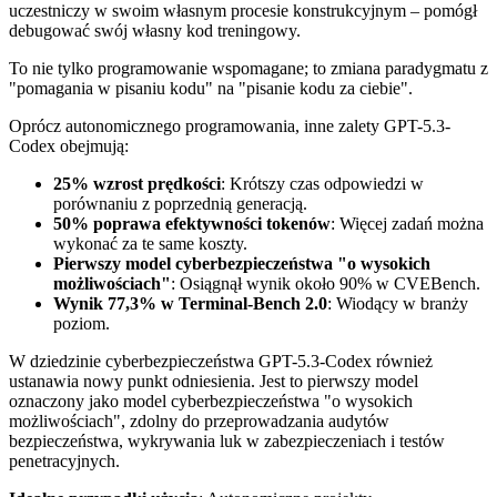
uczestniczy w swoim własnym procesie konstrukcyjnym – pomógł
debugować swój własny kod treningowy.
To nie tylko programowanie wspomagane; to zmiana paradygmatu z
"pomagania w pisaniu kodu" na "pisanie kodu za ciebie".
Oprócz autonomicznego programowania, inne zalety GPT-5.3-
Codex obejmują:
25% wzrost prędkości
: Krótszy czas odpowiedzi w
porównaniu z poprzednią generacją.
50% poprawa efektywności tokenów
: Więcej zadań można
wykonać za te same koszty.
Pierwszy model cyberbezpieczeństwa "o wysokich
możliwościach"
: Osiągnął wynik około 90% w CVEBench.
Wynik 77,3% w Terminal-Bench 2.0
: Wiodący w branży
poziom.
W dziedzinie cyberbezpieczeństwa GPT-5.3-Codex również
ustanawia nowy punkt odniesienia. Jest to pierwszy model
oznaczony jako model cyberbezpieczeństwa "o wysokich
możliwościach", zdolny do przeprowadzania audytów
bezpieczeństwa, wykrywania luk w zabezpieczeniach i testów
penetracyjnych.