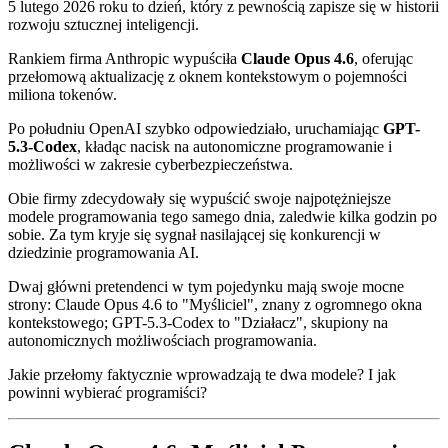
5 lutego 2026 roku to dzień, który z pewnością zapisze się w historii
rozwoju sztucznej inteligencji.
Rankiem firma Anthropic wypuściła
Claude Opus 4.6
, oferując
przełomową aktualizację z oknem kontekstowym o pojemności
miliona tokenów.
Po południu OpenAI szybko odpowiedziało, uruchamiając
GPT-
5.3-Codex
, kładąc nacisk na autonomiczne programowanie i
możliwości w zakresie cyberbezpieczeństwa.
Obie firmy zdecydowały się wypuścić swoje najpotężniejsze
modele programowania tego samego dnia, zaledwie kilka godzin po
sobie. Za tym kryje się sygnał nasilającej się konkurencji w
dziedzinie programowania AI.
Dwaj główni pretendenci w tym pojedynku mają swoje mocne
strony: Claude Opus 4.6 to "Myśliciel", znany z ogromnego okna
kontekstowego; GPT-5.3-Codex to "Działacz", skupiony na
autonomicznych możliwościach programowania.
Jakie przełomy faktycznie wprowadzają te dwa modele? I jak
powinni wybierać programiści?