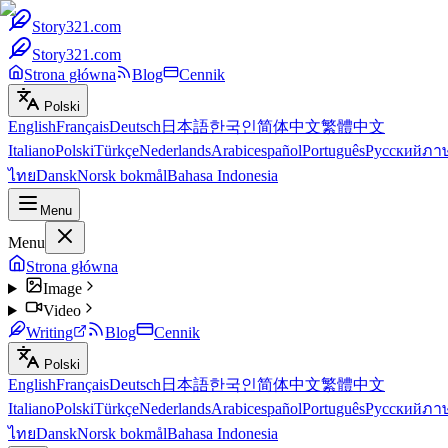
Story321.com
Story321.com
Strona główna
Blog
Cennik
Polski
English
Français
Deutsch
日本語
한국인
简体中文
繁體中文
Italiano
Polski
Türkçe
Nederlands
Arabic
español
Português
Русский
ภา
ไทย
Dansk
Norsk bokmål
Bahasa Indonesia
Menu
Menu
Strona główna
Image
Video
Writing
Blog
Cennik
Polski
English
Français
Deutsch
日本語
한국인
简体中文
繁體中文
Italiano
Polski
Türkçe
Nederlands
Arabic
español
Português
Русский
ภา
ไทย
Dansk
Norsk bokmål
Bahasa Indonesia