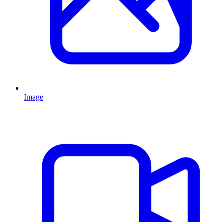
Image