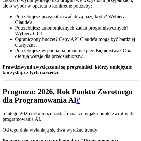
chodzi o wybór jednego nad drugim we wszystkich przypadkach,
ale o wybór w oparciu o konkretne potrzeby:
Potrzebujesz przeanalizować dużą bazę kodu? Wybierz
Claude'a.
Potrzebujesz autonomicznych zadań programistycznych?
Wybierz GPT.
Ograniczony budżet? Ceny API Claude'a mogą być bardziej
elastyczne.
Potrzebujesz wsparcia na poziomie przedsiębiorstwa? Oba
oferują wersje dla przedsiębiorstw.
Prawdziwymi zwycięzcami są programiści, którzy umiejętnie
korzystają z tych narzędzi.
Prognoza: 2026, Rok Punktu Zwrotnego
dla Programowania AI
#
5 lutego 2026 roku może zostać oznaczony jako punkt zwrotny dla
programowania AI.
Od tego dnia wyłaniają się dwa wyraźne trendy:
Po pierwsze, zmiana paradygmatu z "Programowania