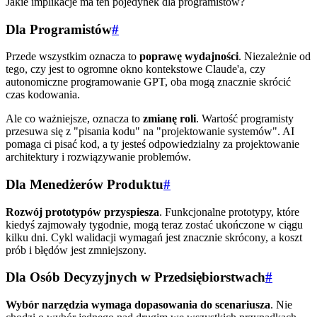
Jakie implikacje ma ten pojedynek dla programistów?
Dla Programistów
#
Przede wszystkim oznacza to
poprawę wydajności
. Niezależnie od
tego, czy jest to ogromne okno kontekstowe Claude'a, czy
autonomiczne programowanie GPT, oba mogą znacznie skrócić
czas kodowania.
Ale co ważniejsze, oznacza to
zmianę roli
. Wartość programisty
przesuwa się z "pisania kodu" na "projektowanie systemów". AI
pomaga ci pisać kod, a ty jesteś odpowiedzialny za projektowanie
architektury i rozwiązywanie problemów.
Dla Menedżerów Produktu
#
Rozwój prototypów przyspiesza
. Funkcjonalne prototypy, które
kiedyś zajmowały tygodnie, mogą teraz zostać ukończone w ciągu
kilku dni. Cykl walidacji wymagań jest znacznie skrócony, a koszt
prób i błędów jest zmniejszony.
Dla Osób Decyzyjnych w Przedsiębiorstwach
#
Wybór narzędzia wymaga dopasowania do scenariusza
. Nie