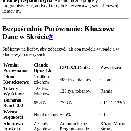
Idealne przypadki użycia
: Autonomiczne projekty
programistyczne, audyty i testy bezpieczeństwa, szybki rozwój
iteracyjny.
Bezpośrednie Porównanie: Kluczowe
Dane w Skrócie
#
Spójrzmy na liczby, aby zobaczyć, jak oba modele wypadają w
kluczowych metrykach:
Wymiar
Claude
GPT-5.3-Codex
Zwycięzca
Porównania
Opus 4.6
Okno
1 milion
400 tys. tokenów
Claude
Kontekstowe
tokenów
Tokeny
128 tys.
128 tys. tokenów
Remis
Wyjściowe
tokenów
Terminal-
65,4%
77,3%
GPT (+12%)
Bench 2.0
Wzrost
Nieokreślony
+25%
GPT
Prędkości
Kluczowa
Zespoły
Autonomiczne
Różne Mocne
Funkcja
Agentów
Programowanie
Strony