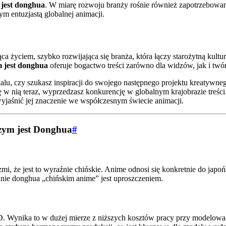
 jest donghua
. W miarę rozwoju branży rośnie również zapotrzebowani
m entuzjastą globalnej animacji.
iąca życiem, szybko rozwijająca się branża, która łączy starożytną kul
 jest donghua
oferuje bogactwo treści zarówno dla widzów, jak i twó
alu, czy szukasz inspiracji do swojego następnego projektu kreatywne
ię w nią teraz, wyprzedzasz konkurencję w globalnym krajobrazie treśc
y wyjaśnić jej znaczenie we współczesnym świecie animacji.
czym jest Donghua
#
zmi, że jest to wyraźnie chińskie. Anime odnosi się konkretnie do jap
wanie donghua „chińskim anime” jest uproszczeniem.
3D. Wynika to w dużej mierze z niższych kosztów pracy przy modelow