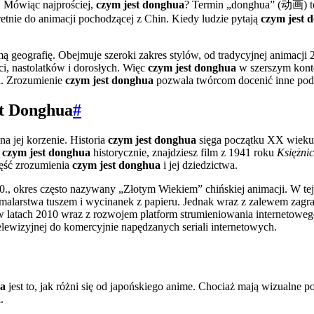
. Mówiąc najprościej,
czym jest donghua
? Termin „donghua” (动画) to 
retnie do animacji pochodzącej z Chin. Kiedy ludzie pytają
czym jest 
 geografię. Obejmuje szeroki zakres stylów, od tradycyjnej animacji
eci, nastolatków i dorosłych. Więc
czym jest donghua
w szerszym kontek
ii. Zrozumienie
czym jest donghua
pozwala twórcom docenić inne podej
st Donghua
#
na jej korzenie. Historia
czym jest donghua
sięga początku XX wieku.
z
czym jest donghua
historycznie, znajdziesz film z 1941 roku
Księżni
ęść zrozumienia
czym jest donghua
i jej dziedzictwa.
0., okres często nazywany „Złotym Wiekiem” chińskiej animacji. W te
 malarstwa tuszem i wycinanek z papieru. Jednak wraz z zalewem zagra
 w latach 2010 wraz z rozwojem platform strumieniowania internetoweg
elewizyjnej do komercyjnie napędzanych seriali internetowych.
ua
jest to, jak różni się od japońskiego anime. Chociaż mają wizualne
.