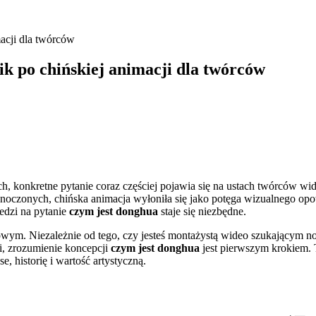
acji dla twórców
k po chińskiej animacji dla twórców
 konkretne pytanie coraz częściej pojawia się na ustach twórców wide
ednoczonych, chińska animacja wyłoniła się jako potęga wizualnego opo
edzi na pytanie
czym jest donghua
staje się niezbędne.
ym. Niezależnie od tego, czy jesteś montażystą wideo szukającym now
, zrozumienie koncepcji
czym jest donghua
jest pierwszym krokiem. T
se, historię i wartość artystyczną.