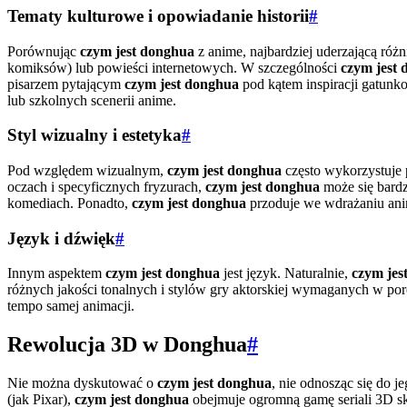
Tematy kulturowe i opowiadanie historii
#
Porównując
czym jest donghua
z anime, najbardziej uderzającą różn
komiksów) lub powieści internetowych. W szczególności
czym jest
pisarzem pytającym
czym jest donghua
pod kątem inspiracji gatunko
lub szkolnych scenerii anime.
Styl wizualny i estetyka
#
Pod względem wizualnym,
czym jest donghua
często wykorzystuje p
oczach i specyficznych fryzurach,
czym jest donghua
może się bardz
komediach. Ponadto,
czym jest donghua
przoduje we wdrażaniu ani
Język i dźwięk
#
Innym aspektem
czym jest donghua
jest język. Naturalnie,
czym jes
różnych jakości tonalnych i stylów gry aktorskiej wymaganych w p
tempo samej animacji.
Rewolucja 3D w Donghua
#
Nie można dyskutować o
czym jest donghua
, nie odnosząc się do j
(jak Pixar),
czym jest donghua
obejmuje ogromną gamę seriali 3D sk