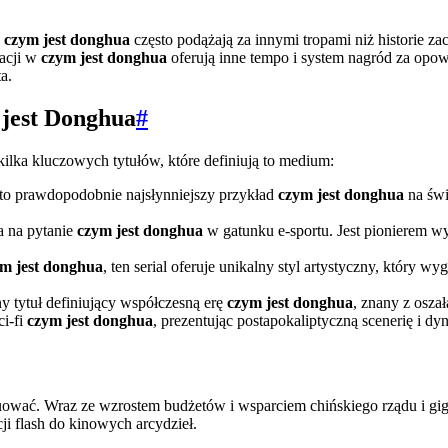
e
czym jest donghua
często podążają za innymi tropami niż historie z
acji w
czym jest donghua
oferują inne tempo i system nagród za opowi
a.
 jest Donghua
#
kilka kluczowych tytułów, które definiują to medium:
 to prawdopodobnie najsłynniejszy przykład
czym jest donghua
na świ
a na pytanie
czym jest donghua
w gatunku e-sportu. Jest pionierem wy
m jest donghua
, ten serial oferuje unikalny styl artystyczny, który w
 tytuł definiujący współczesną erę
czym jest donghua
, znany z oszał
ci-fi
czym jest donghua
, prezentując postapokaliptyczną scenerię i dy
ować. Wraz ze wzrostem budżetów i wsparciem chińskiego rządu i gi
ji flash do kinowych arcydzieł.