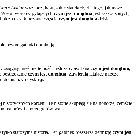
ing's Avatar
wyznaczyły wysokie standardy dla tego, jak może
D. Wielu twórców pytających
czym jest donghua
jest zaskoczonych,
hniczna jest kluczową częścią
czym jest donghua
dzisiaj.
 ale pewne gatunki dominują.
 osiągnąć nieśmiertelność. Jeśli zapytasz fana
czym jest donghua
,
ne postrzeganie
czym jest donghua
. Zawierają latające miecze,
 do analizy i dyskusji.
historycznych korzeni. Te historie skupiają się na honorze, zemście i
a animatorów i choreografów walk.
e tylko starożytna historia. Ten gatunek rozszerza definicję
czym jest