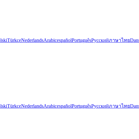
lski
Türkçe
Nederlands
Arabic
español
Português
Русский
ภาษาไทย
Dan
lski
Türkçe
Nederlands
Arabic
español
Português
Русский
ภาษาไทย
Dan