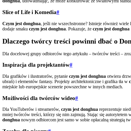
donghua
, udowadniając, że może konkurować ze światowymi standar
Slice of Life i Komedia
#
Czym jest donghua
, jeśli nie wszechstronne? Istnieje również wiele
dodaje smaku
czym jest donghua
. Pokazuje, że
czym jest donghua
Dlaczego twórcy treści powinni dbać o Do
Dla docelowej grupy odbiorców tego artykułu – twórców treści – zr
Inspiracja dla projektantów
#
Dla grafików i ilustratorów, pytanie
czym jest donghua
otwiera drzw
ubrań) i elementów fantasy. Projekty architektoniczne i grafika tła w
miejskie lub europejskie scenerie powszechne w innych mediach.
Możliwości dla twórców wideo
#
Dla YouTuberów i streamerów,
czym jest donghua
reprezentuje nied
mniej twórców treści, którzy się nim zajmują. Stając się autorytetem 
donghua
nowym odbiorcom jest samo w sobie opłacalną strategią two