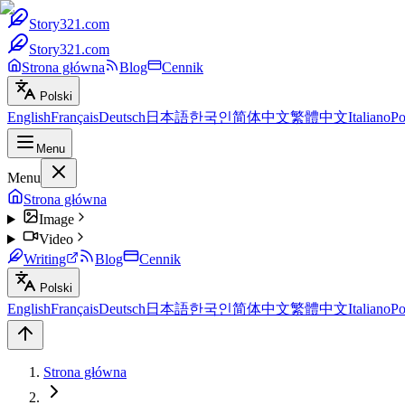
Story321.com
Story321.com
Strona główna
Blog
Cennik
Polski
English
Français
Deutsch
日本語
한국인
简体中文
繁體中文
Italiano
Po
Menu
Menu
Strona główna
Image
Video
Writing
Blog
Cennik
Polski
English
Français
Deutsch
日本語
한국인
简体中文
繁體中文
Italiano
Po
Strona główna