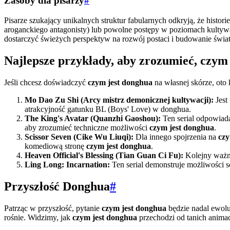
Zasoby dla pisarzy
#
Pisarze szukający unikalnych struktur fabularnych odkryją, że histori
aroganckiego antagonisty) lub powolne postępy w poziomach kultyw
dostarczyć świeżych perspektyw na rozwój postaci i budowanie świat
Najlepsze przykłady, aby zrozumieć, czym
Jeśli chcesz doświadczyć
czym jest donghua
na własnej skórze, oto 
Mo Dao Zu Shi (Arcy mistrz demonicznej kultywacji):
Jest
atrakcyjność gatunku BL (Boys' Love) w donghua.
The King's Avatar (Quanzhi Gaoshou):
Ten serial odpowiad
aby zrozumieć techniczne możliwości
czym jest donghua
.
Scissor Seven (Cike Wu Liuqi):
Dla innego spojrzenia na
czy
komediową stronę
czym jest donghua
.
Heaven Official's Blessing (Tian Guan Ci Fu):
Kolejny ważny
Ling Long: Incarnation:
Ten serial demonstruje możliwości s
Przyszłość Donghua
#
Patrząc w przyszłość, pytanie
czym jest donghua
będzie nadal ewolu
rośnie. Widzimy, jak
czym jest donghua
przechodzi od tanich animac