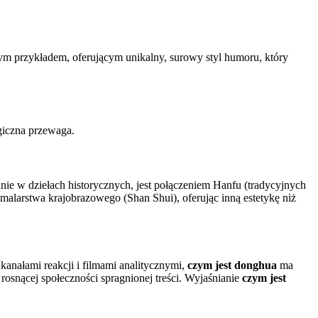
ym przykładem, oferującym unikalny, surowy styl humoru, który
egiczna przewaga.
lnie w dziełach historycznych, jest połączeniem Hanfu (tradycyjnych
 malarstwa krajobrazowego (Shan Shui), oferując inną estetykę niż
anałami reakcji i filmami analitycznymi,
czym jest donghua
ma
rosnącej społeczności spragnionej treści. Wyjaśnianie
czym jest