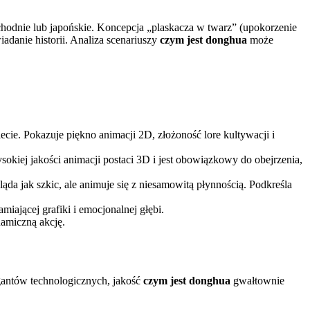
achodnie lub japońskie. Koncepcja „plaskacza w twarz” (upokorzenie
adanie historii. Analiza scenariuszy
czym jest donghua
może
ecie. Pokazuje piękno animacji 2D, złożoność lore kultywacji i
sokiej jakości animacji postaci 3D i jest obowiązkowy do obejrzenia,
ygląda jak szkic, ale animuje się z niesamowitą płynnością. Podkreśla
amiającej grafiki i emocjonalnej głębi.
namiczną akcję.
gantów technologicznych, jakość
czym jest donghua
gwałtownie