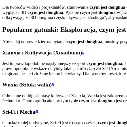
Dla twórców wideo i projektantów, studiowanie
czym jest donghua
wyglądać 3D
czym jest donghua
. Pytanie
czym jest donghua
w prze
odkrywając, że 3D donghua często używa „cel-shadingu”, aby naślad
Popularne gatunki: Eksploracja, czym jes
Aby dalej odpowiedzieć na pytanie
czym jest donghua
, musimy prz
Xianxia i Kultywacja (Xuanhuan)
#
Jest to prawdopodobnie najsłynniejszy eksport
czym jest donghua
. 
prawdopodobnie wskaże ci tytuły takie jak
Mo Dao Zu Shi
(Arcy mist
magiczne bestie i złożone hierarchie władzy. Dla twórców treści, lo
Wuxia (Sztuki walki)
#
Odmienne od high-fantasy kultywacji Xianxia, Wuxia jest zakorzeni
fechtunku. Choreografia akcji w tym typie
czym jest donghua
jest c
Sci-Fi i Mecha
#
Chociaż mniej tradycyjne, Sci-Fi jest rosnącą częścią
czym jest don