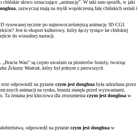
chińskie słowo oznaczające „animację”. W taki sam sposób, w jaki
donghua
, zazwyczaj mają na myśli współczesną falę chińskich seriali i
 2D rysowanej ręcznie po najnowocześniejszą animację 3D CGI.
ście? Jest to eksport kulturowy, który łączy tysiące lat chińskiej
ście do wizualnej narracji.
 „Bracia Wan” są często uważani za pionierów branży, tworząc
czka Żelazny Wiatrak
, który był jednym z pierwszych
j erze odpowiedź na pytanie
czym jest donghua
była udzielana przez
nicznych animacji na rynku, branża stanęła przed wyzwaniami.
o. Ta zmiana jest kluczowa dla zrozumienia
czym jest donghua
w
 podobieństwa, odpowiedź na pytanie
czym jest donghua
w