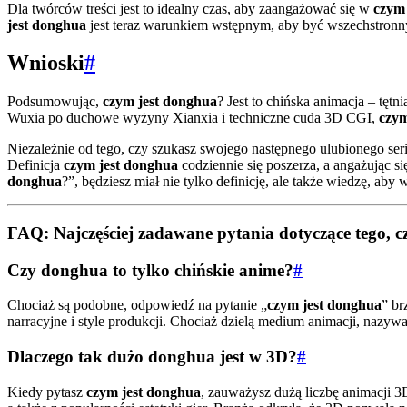
Dla twórców treści jest to idealny czas, aby zaangażować się w
czym
jest donghua
jest teraz warunkiem wstępnym, aby być wszechstronny
Wnioski
#
Podsumowując,
czym jest donghua
? Jest to chińska animacja – tętn
Wuxia po duchowe wyżyny Xianxia i techniczne cuda 3D CGI,
czym
Niezależnie od tego, czy szukasz swojego następnego ulubionego seri
Definicja
czym jest donghua
codziennie się poszerza, a angażując s
donghua
?”, będziesz miał nie tylko definicję, ale także wiedzę, ab
FAQ: Najczęściej zadawane pytania dotyczące tego, 
Czy donghua to tylko chińskie anime?
#
Chociaż są podobne, odpowiedź na pytanie „
czym jest donghua
” br
narracyjne i style produkcji. Chociaż dzielą medium animacji, nazy
Dlaczego tak dużo donghua jest w 3D?
#
Kiedy pytasz
czym jest donghua
, zauważysz dużą liczbę animacji 