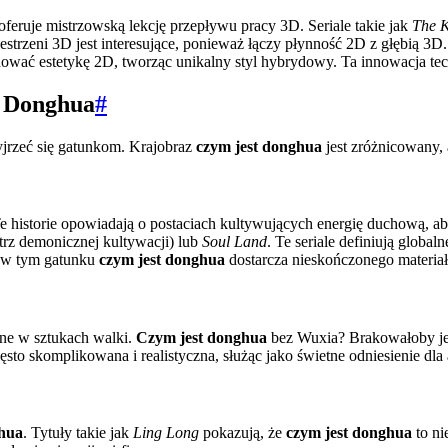
oferuje mistrzowską lekcję przepływu pracy 3D. Seriale takie jak
The K
strzeni 3D jest interesujące, ponieważ łączy płynność 2D z głębią 3
ować estetykę 2D, tworząc unikalny styl hybrydowy. Ta innowacja tec
t Donghua
#
yjrzeć się gatunkom. Krajobraz
czym jest donghua
jest zróżnicowany,
Te historie opowiadają o postaciach kultywujących energię duchową, aby
rz demonicznej kultywacji) lub
Soul Land
. Te seriale definiują global
re w tym gatunku
czym jest donghua
dostarcza nieskończonego materiału
one w sztukach walki.
Czym jest donghua
bez Wuxia? Brakowałoby jej 
zęsto skomplikowana i realistyczna, służąc jako świetne odniesienie dl
ghua
. Tytuły takie jak
Ling Long
pokazują, że
czym jest donghua
to ni