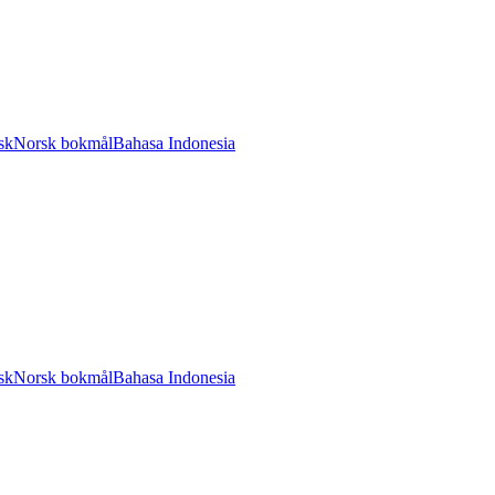
sk
Norsk bokmål
Bahasa Indonesia
sk
Norsk bokmål
Bahasa Indonesia