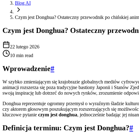
Blog AI
Czym jest Donghua? Ostateczny przewodnik po chińskiej anim
Czym jest Donghua? Ostateczny przewodni
22 lutego 2026
10
min read
Wprowadzenie
#
W szybko zmieniającym się krajobrazie globalnych mediów cyfrowych,
animacji rozszerza się poza tradycyjne bastiony Japonii i Stanów Zj
swoją inspirację lub dotrzeć do nowych rynków, zrozumienie odpowi
Donghua reprezentuje ogromny przemysł o wyraźnym śladzie kulturow
czy aktorem głosowym poszukującym rozszerzających się możliwości
kluczowe pytanie
czym jest donghua
, jednocześnie badając jej niuan
Definicja terminu: Czym jest Donghua?
#