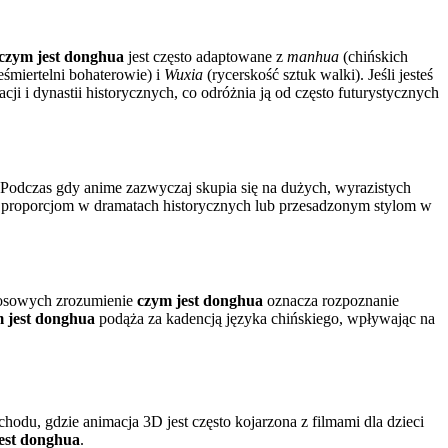
czym jest donghua
jest często adaptowane z
manhua
(chińskich
eśmiertelni bohaterowie) i
Wuxia
(rycerskość sztuk walki). Jeśli jesteś
ji i dynastii historycznych, co odróżnia ją od często futurystycznych
e. Podczas gdy anime zazwyczaj skupia się na dużych, wyrazistych
nym proporcjom w dramatach historycznych lub przesadzonym stylom w
łosowych zrozumienie
czym jest donghua
oznacza rozpoznanie
 jest donghua
podąża za kadencją języka chińskiego, wpływając na
hodu, gdzie animacja 3D jest często kojarzona z filmami dla dzieci
est donghua
.