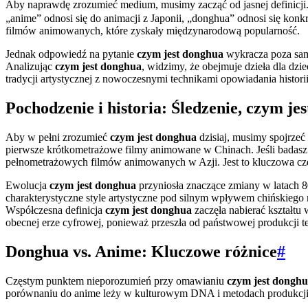
Aby naprawdę zrozumieć medium, musimy zacząć od jasnej definicji
„anime” odnosi się do animacji z Japonii, „donghua” odnosi się konk
filmów animowanych, które zyskały międzynarodową popularność.
Jednak odpowiedź na pytanie
czym jest donghua
wykracza poza samą
Analizując
czym jest donghua
, widzimy, że obejmuje dzieła dla dzi
tradycji artystycznej z nowoczesnymi technikami opowiadania histor
Pochodzenie i historia: Śledzenie, czym je
Aby w pełni zrozumieć
czym jest donghua
dzisiaj, musimy spojrzeć 
pierwsze krótkometrażowe filmy animowane w Chinach. Jeśli badas
pełnometrażowych filmów animowanych w Azji. Jest to kluczowa cz
Ewolucja
czym jest donghua
przyniosła znaczące zmiany w latach 8
charakterystyczne style artystyczne pod silnym wpływem chińskiego
Współczesna definicja
czym jest donghua
zaczęła nabierać kształtu
obecnej erze cyfrowej, ponieważ przeszła od państwowej produkcji t
Donghua vs. Anime: Kluczowe różnice
#
Częstym punktem nieporozumień przy omawianiu
czym jest dongh
porównaniu do anime leży w kulturowym DNA i metodach produkcji