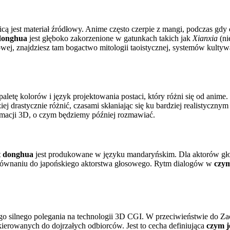
icą jest materiał źródłowy. Anime często czerpie z mangi, podczas gdy
 donghua
jest głęboko zakorzenione w gatunkach takich jak
Xianxia
(ni
wej, znajdziesz tam bogactwo mitologii taoistycznej, systemów kultywac
aletę kolorów i język projektowania postaci, który różni się od anim
iej drastycznie różnić, czasami skłaniając się ku bardziej realistycz
macji 3D, o czym będziemy później rozmawiać.
t donghua
jest produkowane w języku mandaryńskim. Dla aktorów g
orównaniu do japońskiego aktorstwa głosowego. Rytm dialogów w
czym
ego silnego polegania na technologii 3D CGI. W przeciwieństwie do Zac
ierowanych do dojrzałych odbiorców. Jest to cecha definiująca
czym j