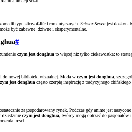
dami animacji sci-fi.
 komedii typu slice-of-life i romantycznych.
Scissor Seven
jest doskonał
może być zabawne, dziwne i eksperymentalne.
nghua
#
ozumienie
czym jest donghua
to więcej niż tylko ciekawostka; to strat
i do nowej biblioteki wizualnej. Moda w
czym jest donghua
, szczegó
czym jest donghua
często czerpią inspirację z tradycyjnego chińskiego
ostatecznie zagospodarowany rynek. Podczas gdy anime jest nasycone k
w dziedzinie
czym jest donghua
, twórcy mogą dotrzeć do pasjonatów i 
rzenia treści.