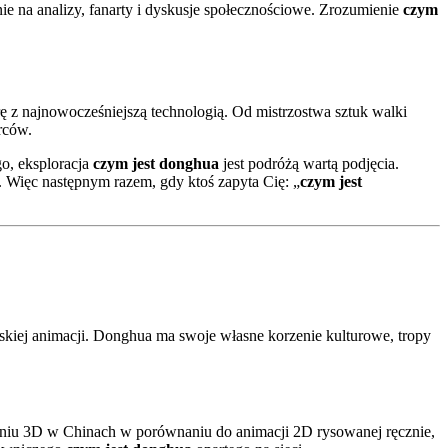
e na analizy, fanarty i dyskusje społecznościowe. Zrozumienie
czym
turę z najnowocześniejszą technologią. Od mistrzostwa sztuk walki
rców.
go, eksploracja
czym jest donghua
jest podróżą wartą podjęcia.
i. Więc następnym razem, gdy ktoś zapyta Cię: „
czym jest
ońskiej animacji. Donghua ma swoje własne korzenie kulturowe, tropy
aniu 3D w Chinach w porównaniu do animacji 2D rysowanej ręcznie,